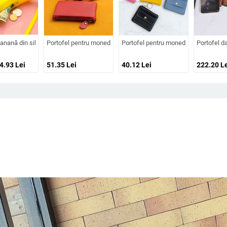
bancnotele dolare
 PU gravată, model în carouri, fermoar dublu, cataramă magnetică, căptușeală din
banană din silicon pentru creioane și monede; model solid, căptușeală din silico
Portofel pentru monede din piele PU, culoare solidă, stil urban 
Portofel pentru monede PU, model sol
Portofel d
44.93
Lei
51.35
Lei
40.12
Lei
222.20
Le