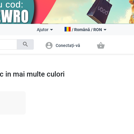
Ajutor
/
Română
/
RON
search
account_circle
shopping_basket
Conectați-vă
 in mai multe culori