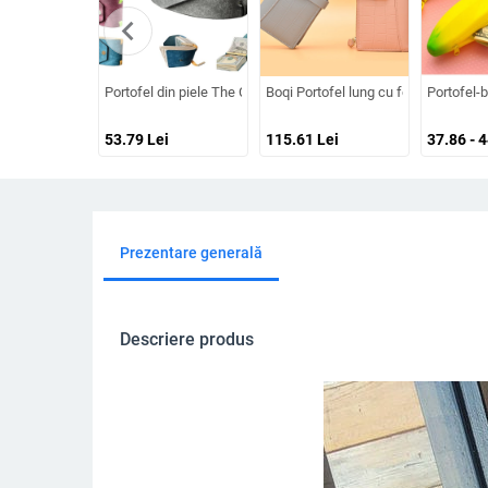
chevron_left
Portofel din piele The Cash Wrap Wallet – Organizator pentru 
Boqi Portofel lung cu fermoar, piele
Portofel-
53.79
Lei
115.61
Lei
37.86 - 
Prezentare generală
Descriere produs