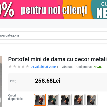
Portofel mini de dama cu decor metalic
0
Evaluări utilizator
1
Vândute
Cod produs:
71036
258.68
Lei
Preț:
Culori
disponibile: