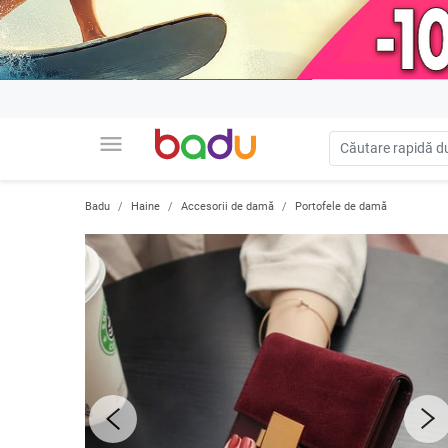
menu
Badu
Haine
Accesorii de damă
Portofele de damă