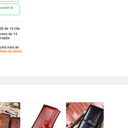
uselor în
ă de 14 zile.
ermen de 14
xcepția
ofel mini de
ofele de damă