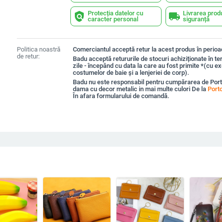
Protecția datelor cu
Livrarea prod
policy
local_shipping
caracter personal
siguranță
Politica noastră
Comerciantul acceptă retur la acest produs în perioad
de retur:
Badu acceptă retururile de stocuri achiziționate în t
zile - începând cu data la care au fost primite *(cu e
costumelor de baie și a lenjeriei de corp).
Badu nu este responsabil pentru cumpărarea de Port
dama cu decor metalic in mai multe culori De la
Port
În afara formularului de comandă.