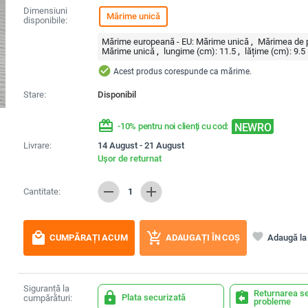
Dimensiuni
Mărime unică
disponibile:
Mărime europeană - EU:
Mărime unică
Mărimea de p
Mărime unică
lungime (cm):
11.5
lățime (cm):
9.5
check_circle
Acest produs corespunde ca mărime.
Stare:
Disponibil
redeem
NEWRO
-10% pentru noi clienți cu cod:
Livrare:
14 August - 21 August
Ușor de returnat
remove
add
Cantitate:
1
local_mall
add_shopping_cart
favorite
Adaugă la 
CUMPĂRAȚI ACUM
ADAUGAȚI ÎN COȘ
Siguranță la
Returnarea se
lock
assignment_return
Plata securizată
cumpărături:
probleme