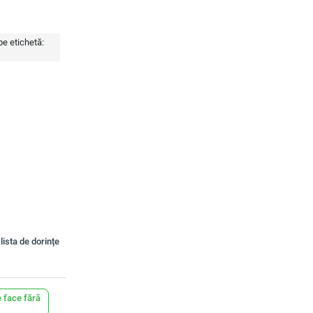
e etichetă:
lista de dorințe
 face fără