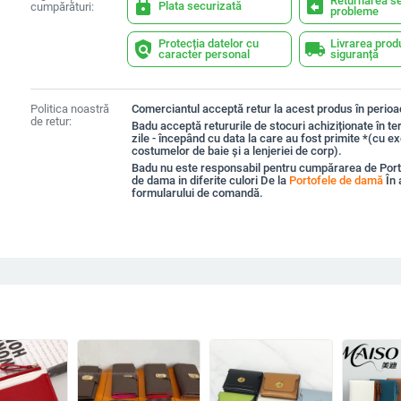
Returnarea se
lock
assignment_return
Plata securizată
cumpărături:
probleme
Protecția datelor cu
Livrarea prod
policy
local_shipping
caracter personal
siguranță
Politica noastră
Comerciantul acceptă retur la acest produs în perioad
de retur:
Badu acceptă retururile de stocuri achiziționate în t
zile - începând cu data la care au fost primite *(cu e
costumelor de baie și a lenjeriei de corp).
Badu nu este responsabil pentru cumpărarea de Porto
de dama in diferite culori De la
Portofele de damă
În 
formularului de comandă.