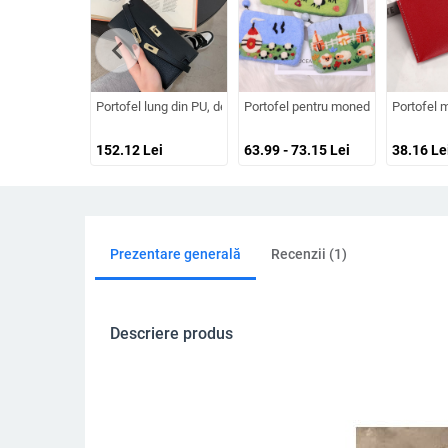
chevron_left
Portofel lung din PU, deschidere tip capac, clips pentru bancnot
Portofel pentru monede din filț de lâ
Portofel m
152.12
Lei
63.99 - 73.15
Lei
38.16
Le
Prezentare generală
Recenzii (1)
Descriere produs