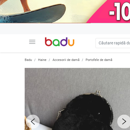
menu
Badu
Haine
Accesorii de damă
Portofele de damă