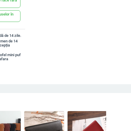
 face fără
uselor în
ă de 14 zile.
ermen de 14
xcepția
fel mini puf
afara