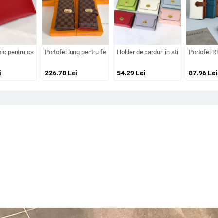
e, buzunare pentru ID și carduri, formă orizontal-pătrată, stil urban minimalist
nă, cu motiv miel, în formă de yurta, stil urban minimalist, unisex
ic pentru carduri din piele PU, stil urban simplu, culoare solidă, fără căptușeală, 
Portofel lung pentru femei din piele naturală, capacitate mare p
Holder de carduri în stil coreean, di
Portofel R
i
226.78
Lei
54.29
Lei
87.96
Lei