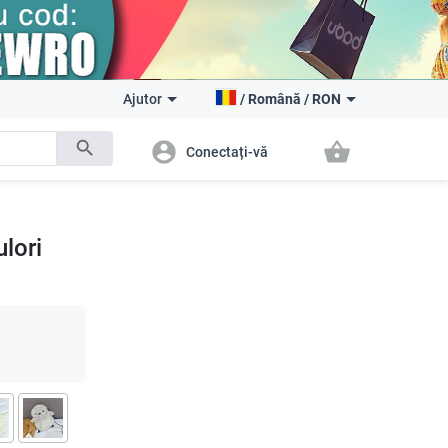
Ajutor
/
Română
/
RON
search
account_circle
shopping_basket
Conectați-vă
ulori