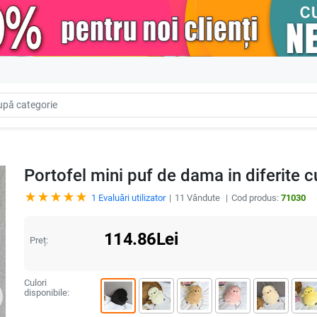
Portofel mini puf de dama in diferite c
1
Evaluări utilizator
11
Vândute
Cod produs:
71030
114.86
Lei
Preț:
Culori
disponibile: