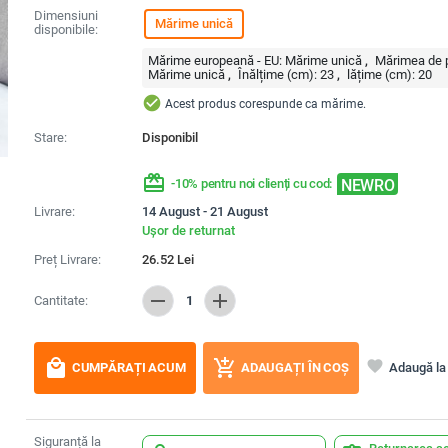
Dimensiuni
Mărime unică
disponibile:
Mărime europeană - EU:
Mărime unică
Mărimea de p
Mărime unică
Înălțime (cm):
23
lățime (cm):
20
check_circle
Acest produs corespunde ca mărime.
Stare:
Disponibil
redeem
NEWRO
-10% pentru noi clienți cu cod:
Livrare:
14 August - 21 August
Ușor de returnat
Preț Livrare:
26.52
Lei
remove
add
Cantitate:
1
local_mall
add_shopping_cart
favorite
Adaugă la 
CUMPĂRAȚI ACUM
ADAUGAȚI ÎN COȘ
Siguranță la