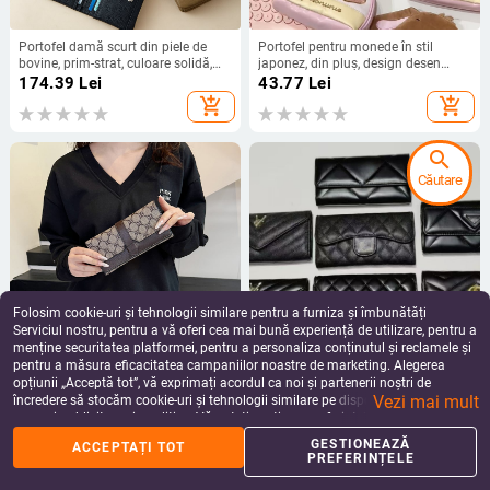
Portofel damă scurt din piele de
Portofel pentru monede în stil
bovine, prim-strat, culoare solidă,
japonez, din pluș, design desen
căptușeală poliester, toamnă 2025,
animat, unisex, pentru depozitare
174.39
Lei
43.77
Lei
rezistent la uzură
acasă
add_shopping_cart
add_shopping_cart
search
Căutare
Folosim cookie-uri și tehnologii similare pentru a furniza și îmbunătăți
Serviciul nostru, pentru a vă oferi cea mai bună experiență de utilizare, pentru a
menține securitatea platformei, pentru a personaliza conținutul și reclamele și
pentru a măsura eficacitatea campaniilor noastre de marketing. Alegerea
Portofel damă din PU, cu model
Portofel lung din PU cu model
opțiunii „Acceptă tot”, vă exprimați acordul ca noi și partenerii noștri de
floral, mai multe compartimente
diamantat și clapetă — pentru
Vezi mai mult
pentru carduri, închidere cu
femei, ultra-ușor, căptușeală
încredere să stocăm cookie-uri și tehnologii similare pe dispozitivul dvs. în
74.49 - 84.27
Lei
119.54 - 122.54
Lei
cataramă tripla, căptușeală din
poliester, stil urban minimalist,
scopuri publicitare și analitice. Vă puteți gestiona preferințele în orice moment
add_shopping_cart
add_shopping_cart
piele sintetică
primăvara 2025
făcând clic pe „Gestionează preferințele”. Pentru mai multe informații, vă
GESTIONEAZĂ
ACCEPTAȚI TOT
rugăm să consultați
Politica noastră de confidențialitate
.
PREFERINȚELE