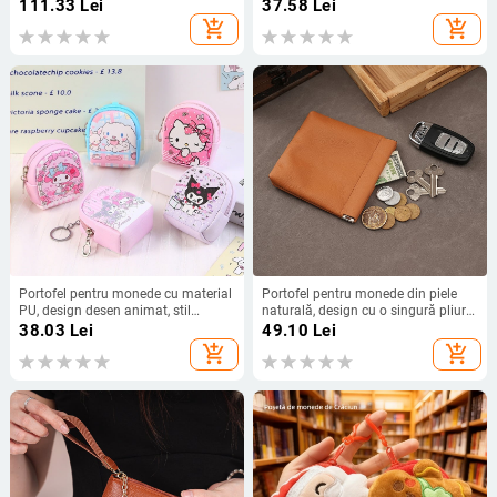
King, stil proaspăt și dulce
uzură, compartiment pentru carduri
111.33
Lei
37.58
Lei
și monede, căptușeală PU
add_shopping_cart
add_shopping_cart
Portofel pentru monede cu material
Portofel pentru monede din piele
PU, design desen animat, stil
naturală, design cu o singură pliură,
Instagram, mic și drăguț, pentru
Qingyu, căptușeală din piele de vițel
38.03
Lei
49.10
Lei
chei și căști, căptușit poliester, sex
add_shopping_cart
add_shopping_cart
neutru, pentru agățat de rucsac