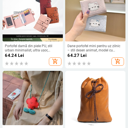
Portofel damă din piele PU, stil
Dane portofel mini pentru uz zilnic
urban minimalist, ultra ușor,
– stil desen animat, model cu
capacitate extinsă
animale, piele PU, căptușeală
64.24
Lei
64.27
Lei
poliester-bumbac, ușor, durabil, anti-
add_shopping_cart
add_shopping_cart
furt, extensibil, potrivit pentru
depozitare.