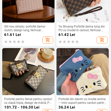
Stil nou simplu: portofel dama-
Ya Shuang Portofel dama lung din
clutch, design lung, fermoar
PU cu model în carouri, fermoar
multifuncțional, capacitate mare
dublu, capacitate mare
61.61
Lei
61.42
Lei
pentru monede, durabil, în stoc
add_shopping_cart
add_shopping_cart
Portofel pentru femei pentru carduri
Portofel din denim cu model anime
cu clapă tripla, design de mână, PU
— mini suport pentru carduri pentru
piele, culoare solidă, protecție anti-
femei, ultra-ușor și compact
101.72 - 106.30
Lei
36.24
Lei
furt, primăvara 2024, brand An