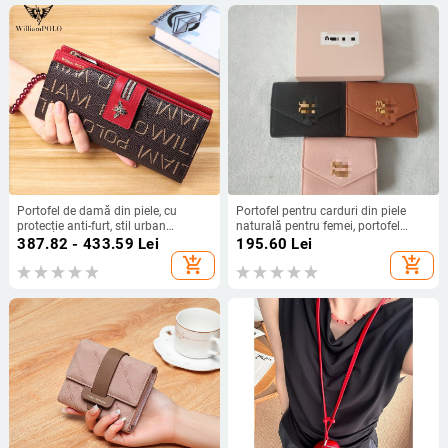
Utilizare zilnică
uzură)
Portofel de damă din piele, cu
Portofel pentru carduri din piele
protecție anti-furt, stil urban
naturală pentru femei, portofel
minimalist, model cu litere
pentru monede, design cu trei pliuri,
387.82 - 433.59
Lei
195.60
Lei
textură PU, ultraușor pentru
add_shopping_cart
add_shopping_cart
utilizare zilnică, toamna 2024