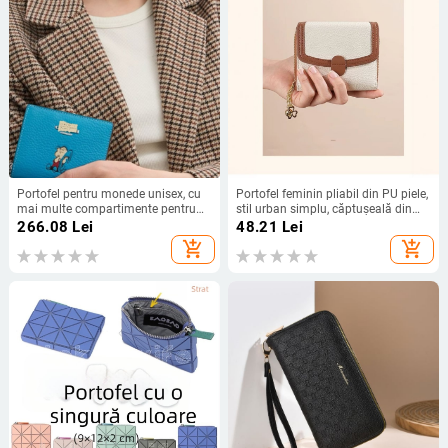
Portofel pentru monede unisex, cu
Portofel feminin pliabil din PU piele,
mai multe compartimente pentru
stil urban simplu, căptușeală din
carduri, compartiment cu fermoar,
piele sintetică, primăvara 2025,
266.08
Lei
48.21
Lei
portofel bifold multifuncțional cu
capacitate extinsă
add_shopping_cart
add_shopping_cart
închidere cu capse