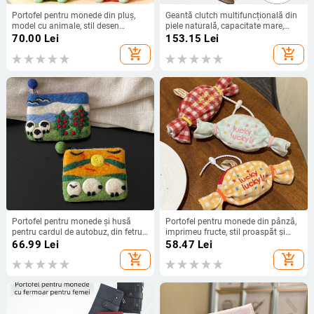
Portofel pentru monede din pluș,
Geantă clutch multifuncțională din
model cu animale, stil desen
piele naturală, capacitate mare,
animat pentru copii, unisex,
compartimente pentru carduri (piele
70.00
Lei
153.15
Lei
primăvara 2025
naturală; capacitate mare;
add_shopping_cart
add_shopping_cart
compartimente pentru carduri;
rezistentă la apă)
Portofel pentru monede și husă
Portofel pentru monede din pânză,
pentru cardul de autobuz, din fetru,
imprimeu fructe, stil proaspăt și
cu căptușeală din nailon, design
dulce, pentru femei, geantă agățată
66.99
Lei
58.47
Lei
animal jucăuș
multifuncțională.
add_shopping_cart
add_shopping_cart