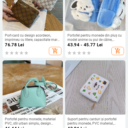
Port-card cu design acordeon,
Portofel pentru monede din pluș cu
imprimeu cu litere, capacitate mare,
model anime cu pui de câine,
exterior PVC, căptușeală din
unisex, căptușeală poliester,
76.78
Lei
43.94 - 45.77
Lei
poliester
greutate 26,5 g
add_shopping_cart
add_shopping_cart
Portofel pentru monede, material
Suport pentru carduri și portofel
PVC, stil urban simplu, design
pentru monede, PVC material,
unisex, Primăvara 2025
model desen animat, stil proaspăt