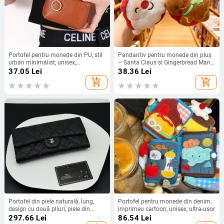
Portofel pentru monede din PU, stil
Pandantiv pentru monede din pluș
urban minimalist, unisex,
– Santa Claus și Gingerbread Man,
impermeabil și ultra-ușor
unisex, Domi Duck, căptușit cu pluș,
37.05
Lei
38.36
Lei
stocare monede și accesorii
add_shopping_cart
add_shopping_cart
Portofel din piele naturală, lung,
Portofel pentru monede din denim,
design cu două pliuri, piele din
imprimeu cartoon, unisex, ultra-ușor
primul strat, căptușeală poliester
297.66
Lei
86.54
Lei