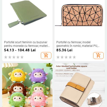
Portofel scurt feminin cu buzunar
Portofel cu fermoar, model
pentru monede cu fermoar, material
geometric în rombi, material PU,
PU, căptușeală PU, marcă OEM,
căptușeală poliester, Philonsu, stil
54.13 - 104.48
Lei
85.36
Lei
2025
Tendință națională nouă, lansare
add_shopping_cart
add_shopping_cart
2025