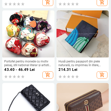
add_shopping_cart
add_shopping_cart
Portofel pentru monede cu motiv
Husă pentru pașaport din piele
peisaj, stil național literar și artistic,
naturală, cu imprimeu în litere,
deschidere Koujin, căptușeală
căptușeală din piele de vițel, stil
43.40 - 46.49
Lei
214.31
Lei
poliester, marcă Citation House
copilăresc de desene animate,
add_shopping_cart
add_shopping_cart
unisex, portofel pentru carduri
pentru uz zilnic