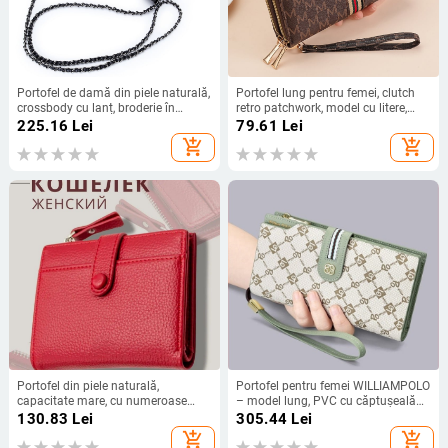
Portofel de damă din piele naturală,
Portofel lung pentru femei, clutch
crossbody cu lanț, broderie în
retro patchwork, model cu litere,
model diamant-quilt, capacitate
material PU, capacitate mare,
225.16
Lei
79.61
Lei
mare pentru telefon
fermoar dublu
add_shopping_cart
add_shopping_cart
Portofel din piele naturală,
Portofel pentru femei WILLIAMPOLO
capacitate mare, cu numeroase
– model lung, PVC cu căptușeală
compartimente pentru carduri,
din microfibră; stil Fresh and Sweet;
130.83
Lei
305.44
Lei
brand Waniuar
imprimeu: litere; Primăvara 2023
add_shopping_cart
add_shopping_cart