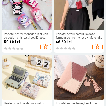
Portofel pentru monede din silicon
Portofel pentru carduri la gât cu
cu design anime, stil copilăresc,
fermoar pentru monede – Material
universal
PU, Unisex, Fără căptușeală,
50.10
Lei
66.20
Lei
Utilizare zilnică
add_shopping_cart
add_shopping_cart
Baellerry portofel dama scurt din
Portofel subțire femei, bi-fold, cu