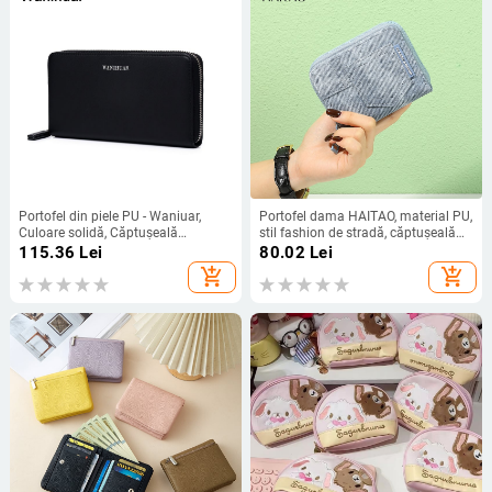
Portofel din piele PU - Waniuar,
Portofel dama HAITAO, material PU,
Culoare solidă, Căptușeală
stil fashion de stradă, căptușeală
poliester, Iarna 2024
poliester, extensie
115.36
Lei
80.02
Lei
add_shopping_cart
add_shopping_cart