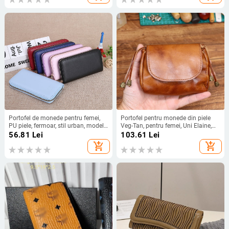
Portofel de monede pentru femei,
Portofel pentru monede din piele
PU piele, fermoar, stil urban, model
Veg-Tan, pentru femei, Uni Elaine,
08
primul strat de piele de vită, culoare
56.81
Lei
103.61
Lei
uni, spațiu pentru chei și căști
add_shopping_cart
add_shopping_cart