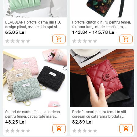
DEABOLAR Portofel dama din PU,
Portofel clutch din PU pentru femei,
design plisat, rezistent la apă și
fermoar lung, model relief retro,
uzură, căptușeală din poliester, vară
capacitate mare
65.05
Lei
143.84 - 145.78
Lei
2024
add_shopping_cart
add_shopping_cart
Suport de carduri în stil acordeon
Portofel scurt pentru femei în stil
pentru femei, capacitate mare,
coreean cu cataramă brodată,
multifuncțional, model floral,
fermoar și mai multe buzunare
48.25
Lei
82.89
Lei
exterior textil, căptușeală poliester, 9
pentru carduri (Material PU;
add_shopping_cart
add_shopping_cart
compartimente pentru carduri + 2
Căptușeală poliester; Model solid;
pentru monede, Anti-furt, Extensibil,
Lansare vară 2025; Rezistent la