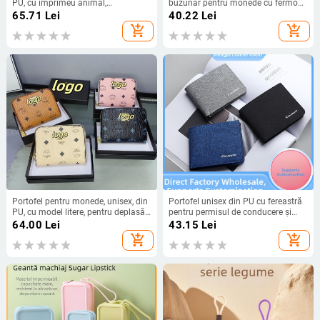
PU, cu imprimeu animal,
buzunar pentru monede cu fermoar
căptușeală din poliester, rezistent la
– stil coreean, PU piele, model
65.71
Lei
40.22
Lei
uzură
geometric, spații pentru carduri,
add_shopping_cart
add_shopping_cart
căptușeală poliester, minimalism
urban
Portofel pentru monede, unisex, din
Portofel unisex din PU cu fereastră
PU, cu model litere, pentru deplasări
pentru permisul de conducere și
de afaceri.
mai multe compartimente pentru
64.00
Lei
43.15
Lei
carduri, impermeabil
add_shopping_cart
add_shopping_cart