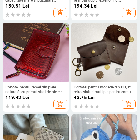
capacitate mare și buzunare
fermoar dublu, exterior PU,
multiple pentru carduri (Material:
căptușeală din piele de vițel, mai
130.51
Lei
194.34
Lei
Fibre super; Model: Monocolor;
multe compartimente pentru
add_shopping_cart
add_shopping_cart
Căptușeală: Poliester; Buzunare
carduri
pentru carduri: Multiple; Capacitate:
Mare)
Portofel pentru femei din piele
Portofel pentru monede din PU, stil
naturală, cu primul strat de piele de
retro, sloturi multiple pentru carduri,
vită, căptușeală din piele de vită, stil
unisex
119.42
Lei
43.75
Lei
business elite, impermeabil și
add_shopping_cart
add_shopping_cart
antibacterian