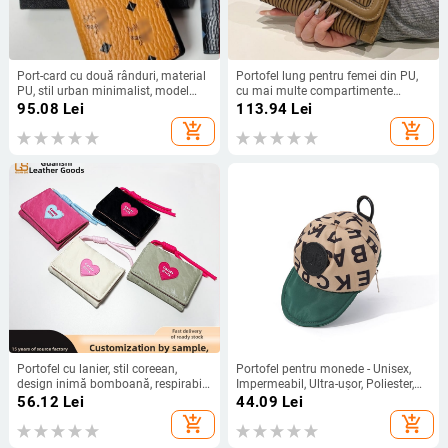
Port-card cu două rânduri, material
Portofel lung pentru femei din PU,
PU, stil urban minimalist, model
cu mai multe compartimente
litere, ultra-ușor, primăvara 2024
pentru carduri, ușor, stil matur
95.08
Lei
113.94
Lei
clasic, vară 2025
add_shopping_cart
add_shopping_cart
Portofel cu lanier, stil coreean,
Portofel pentru monede - Unisex,
design inimă bomboană, respirabil
Impermeabil, Ultra-ușor, Poliester,
și ultraușor, exterior PU, căptușeală
Utilizare zilnică
56.12
Lei
44.09
Lei
poliester, model solid, pentru
add_shopping_cart
add_shopping_cart
utilizare zilnică