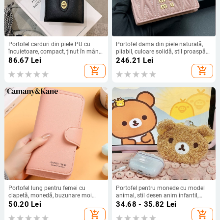
Portofel carduri din piele PU cu
Portofel dama din piele naturală,
încuietoare, compact, ținut în mână,
pliabil, culoare solidă, stil proaspăt
design urban minimalist, model
și drăguț, capacitate mare și
86.67
Lei
246.21
Lei
monocrom, anti-furt, rezistent la
multiple compartimente pentru
add_shopping_cart
add_shopping_cart
uzură
carduri
Portofel lung pentru femei cu
Portofel pentru monede cu model
clapetă, monedă, buzunare moi
animal, stil desen anim infantil,
pentru carduri, geantă pentru
unisex, căptușit interior, lansare
50.20
Lei
34.68 - 35.82
Lei
telefon, ținut în mână — ușor,
vară 2025
add_shopping_cart
add_shopping_cart
rezistent la uzură, PU piele,