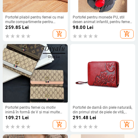
Portofel pliabil pentru femei cu mai
Portofel pentru monede PU, stil
multe compartimente pentru
desen animat infantil, pentru femei,
carduri, ultra ușor, piele sintetică din
lansare vară 2025, pentru uz zilnic
259.85
Lei
98.00
Lei
microfibră, stil street fashion, model
add_shopping_cart
add_shopping_cart
floral, căptușeală PU, toamna 2025
Portofel pentru femei cu motiv
Portofel de damă din piele naturală,
inimă în formă de V și mai multe
din primul strat de piele de vită,
compartimente pentru carduri
scurt, cu model floral, multiple
109.21
Lei
291.48
Lei
(PVC, model Presbyopia,
compartimente pentru carduri,
add_shopping_cart
add_shopping_cart
căptușeală Oxford, stil urban
căptușeală poliester
minimalist)