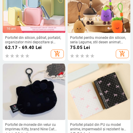
Portofel din silicon, pătrat, portabil,
Portofel pentru monede din silicon,
organizator mini depozitare și
seria Legume, stil desen animat
geantă de machiaj multifuncțională
pentru copii, unisex, rezistent la
62.17 - 69.40
Lei
75.05
Lei
uzură și potrivit pentru depozitare
add_shopping_cart
add_shopping_cart
Portofel de monede din velur cu
Portofel pliabil din PU cu model
imprimeu Kitty, brand Nine Cat
anime, impermeabil și rezistent la