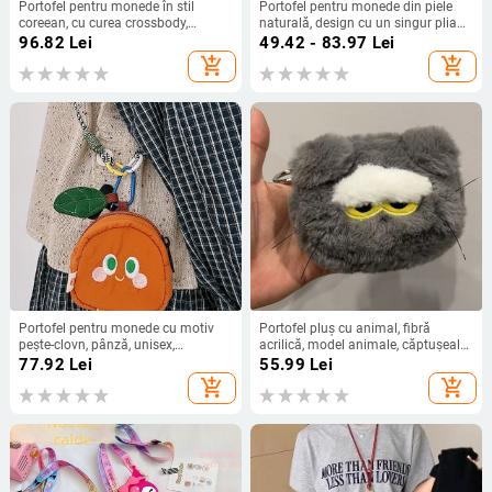
Portofel pentru monede în stil
Portofel pentru monede din piele
coreean, cu curea crossbody,
naturală, design cu un singur pliant,
brodat, poliester, 1 pli
exterior din piele de vițel de înaltă
96.82
Lei
49.42 - 83.97
Lei
calitate și căptușeală din piele,
add_shopping_cart
add_shopping_cart
unisex
Portofel pentru monede cu motiv
Portofel pluș cu animal, fibră
pește-clovn, pânză, unisex,
acrilică, model animale, căptușeală
primăvara 2025
din bumbac, unisex, toamnă 2022
77.92
Lei
55.99
Lei
add_shopping_cart
add_shopping_cart