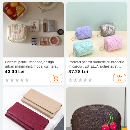
Portofel pentru monede, design
Portofel pentru monede cu broderie
urban minimalist, model cu litere
în carouri, ESTELLA, poliester, stil
(material: bumbac; model: litere;
urban minimalist, cu lanț pentru
43.00
Lei
37.28
Lei
căptușeală: poliester; stil: urban
chei portabil
add_shopping_cart
add_shopping_cart
simplu)