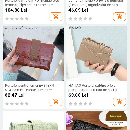
Portofel dama din PU, închidere cu
Jurnal din piele PU pentru numerar
fermoar, clips pentru bancnote,
și economii, organizator de bani cu
compartimente multiple, model
capacitate mare, notebook creativ
104.86
Lei
46.09
Lei
SLW-609
de economisire, Unisex
add_shopping_cart
add_shopping_cart
Portofel pentru femei EASTERN
HAITAO Portofel subțire bifold
STAR din PU, capacitate mare,
pentru carduri cu lanț de chei și
funcție de extindere, căptușeală
buzunar pentru monede — material
82.47
Lei
69.68
Lei
poliester, model iarnă 2024
PU, stil stradal, model solid,
add_shopping_cart
add_shopping_cart
căptușeală din poliester, Iarna 2025