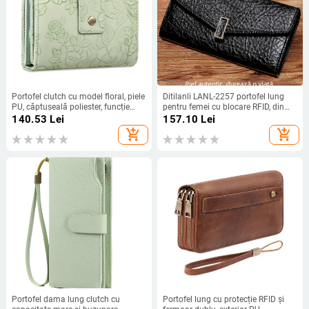
Portofel clutch cu model floral, piele
Ditilanli LANL-2257 portofel lung
PU, căptușeală poliester, funcție
pentru femei cu blocare RFID, din
anti-furt
piele de vită naturală,
140.53
Lei
157.10
Lei
multifuncțional
add_shopping_cart
add_shopping_cart
Portofel dama lung clutch cu
Portofel lung cu protecție RFID și