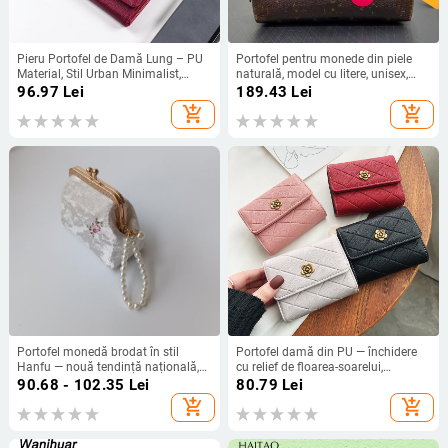
Pieru Portofel de Damă Lung – PU
Portofel pentru monede din piele
Material, Stil Urban Minimalist,
naturală, model cu litere, unisex,
Model Solid, Căptușeală PU
primăvara 2025
96.97
Lei
189.43
Lei
add_shopping_cart
add_shopping_cart
Portofel monedă brodat în stil
Portofel damă din PU — închidere
Hanfu — nouă tendință națională,
cu relief de floarea-soarelui,
poliester, căptușeală din bumbac,
compartiment pentru carduri cu trei
90.68 - 102.35
Lei
80.79
Lei
primăvara 2024
pliuri și spații mari, impermeabil,
add_shopping_cart
add_shopping_cart
anti-furt