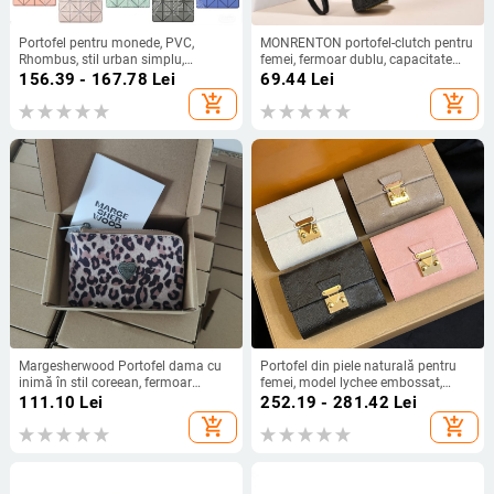
Portofel pentru monede, PVC,
MONRENTON portofel-clutch pentru
Rhombus, stil urban simplu,
femei, fermoar dublu, capacitate
căptușeală poliesterică, primăvara
mare, material PU
156.39 - 167.78
Lei
69.44
Lei
2024
add_shopping_cart
add_shopping_cart
Margesherwood Portofel dama cu
Portofel din piele naturală pentru
inimă în stil coreean, fermoar
femei, model lychee embossat,
pentru monede, leopard print,
scurt pentru carduri, capacitate
111.10
Lei
252.19 - 281.42
Lei
material PU, spațiu pentru carduri și
extinsă, funcție anti-furt.
add_shopping_cart
add_shopping_cart
documente