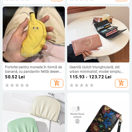
căptușeală din piele sintetică,
model uni, utilizare zilnică
Portofel pentru monede în formă de
Geantă clutch triunghiulară; stil
banană, cu pandantiv fetiță desen
urban minimalist; model simplu;
animat, poliester, stil matur, marcă
căptușeală poliester; rezistentă la
50.52
Lei
115.93 - 123.72
Lei
Altă, pentru depozitare acasă
uzură și la șocuri; capacitate
add_shopping_cart
add_shopping_cart
extensibilă