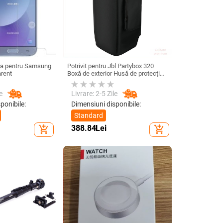
cla pentru Samsung
Potrivit pentru Jbl Partybox 320
arent
Boxă de exterior Husă de protecție
Stage 320 Audio Trolley Carcasă
anti-praf Husă
e
Livrare: 2-5 Zile
ponibile:
Dimensiuni disponibile:
Standard
388.84
Lei
add_shopping_cart
add_shopping_cart