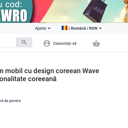
Ajutor
/
Română
/
RON
search
account_circle
shopping_basket
Conectați-vă
on mobil cu design coreean Wave
sonalitate coreeană
tră de pornire