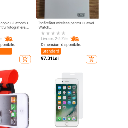
scopic Bluetooth +
Încărcător wireless pentru Huawei
ru fotografiere,
Watch
roid și IOS -
GT6/GT5/Watch5/Watch4/GT4 –
corp metalic, încărcare magnetică,
e
Livrare: 2-5 Zile
QC 3.0 încărcare rapidă, ieșire 5W
ponibile:
Dimensiuni disponibile:
Standard
97.31
Lei
add_shopping_cart
add_shopping_cart
a
afiere