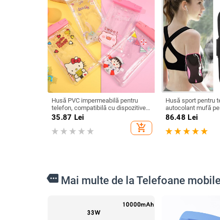
Husă PVC impermeabilă pentru
Husă sport pentru t
telefon, compatibilă cu dispozitive
autocolant mufă pen
până la 7,2 inci, imprimare siglă,
35.87
Lei
86.48
Lei
personalizare (PVC • impermeabil •
add_shopping_cart
până la 7,2 inci • imprimare siglă •
personalizare)
more
Mai multe de la Telefoane mobile