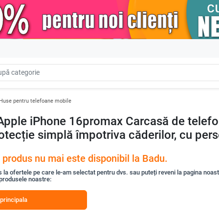
Huse pentru telefoane mobile
u Apple iPhone 16promax Carcasă de telef
otecție simplă împotriva căderilor, cu per
 produs nu mai este disponibil la Badu.
s la ofertele pe care le-am selectat pentru dvs. sau puteți reveni la pagina noas
 produsele noastre:
principala