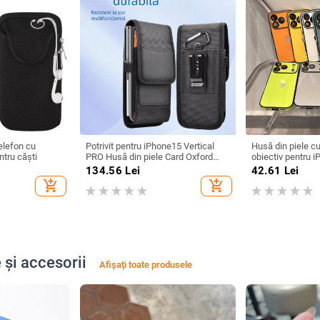
elefon cu
Potrivit pentru iPhone15 Vertical
Husă din piele cu
tru căști
PRO Husă din piele Card Oxford
obiectiv pentru 
Material nailon Curea telefon mobil
— husă durabilă, 
134.56
Lei
42.61
Lei
Bag talie
add_shopping_cart
add_shopping_cart
 și accesorii
Afișați toate produsele