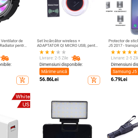
Ventilator de
Set încărcător wireless +
Protector de sti
 Radiator pentru
ADAPTATOR QI MICRO USB, pentru
J5 2017 - transp
 jocuri
telefon + receptor wireless Qi cu
micro USB-culoare neagră
Livrare: 2-5 Zile
Livrare: 2-5 Zil
nibile:
Dimensiuni disponibile:
Dimensiuni dis
Mărime unică
Samsung J5
56.86
Lei
6.79
Lei
add_shopping_cart
add_shopping_cart