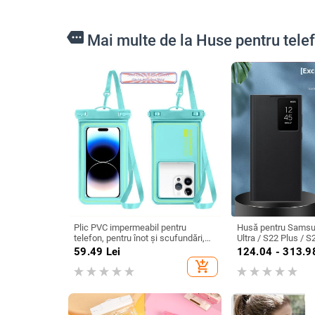
more
Mai multe de la Huse pentru tel
Plic PVC impermeabil pentru
Husă pentru Samsu
telefon, pentru înot și scufundări,
Ultra / S22 Plus / S
compatibil ecran tactil, pungă
inteligentă și prote
59.49
Lei
124.04 - 313.9
sigilată
fără capac rabatabi
add_shopping_cart