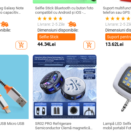
ng Galaxy Note
Selfie Stick Bluetooth cu buton foto
Suport multifuncț
lo capacitiv
compatibil cu Android și iOS -
telefon sau GPS 
il sensibil SPen
Negru / Verde
de până la 76 mm 
cu Bluetooth
Livrare: 2-5 Zile
Livrare: 2-5 Zil
nibile:
Dimensiuni disponibile:
Dimensiuni dis
Selfie Stick
Suport pentr
Bluetooth
telefon
44.34
Lei
13.62
Lei
add_shopping_cart
add_shopping_cart
multifunction
 USB Micro USB
SR02 PRO Refrigerare
Lampă LED Selfie
Semiconductor Clemă magnetică
mobil portabil Fo