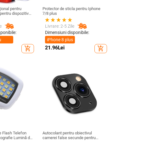
ional pentru
Protector de sticla pentru Iphone
pentru dispozitive
7/8 plus
/ 4,8 inchi
e
Livrare: 2-5 Zile
ponibile:
Dimensiuni disponibile:
u
iPhone 8 plus
21.96
Lei
add_shopping_cart
add_shopping_cart
al
 Flash Telefon
Autocolant pentru obiectivul
tografie Lumină de
camerei false secunde pentru