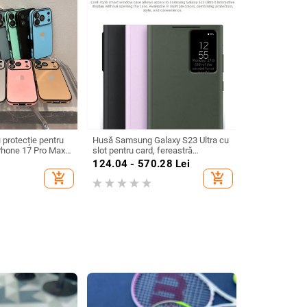
 protecție pentru
Husă Samsung Galaxy S23 Ultra cu
iPhone 17 Pro Max
slot pentru card, fereastră
protecție antișoc
inteligentă, protecție completă –
124.04 - 570.28
Lei
Sleep Chip 23
add_shopping_cart
add_shopping_cart