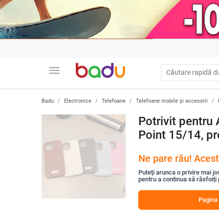
menu
Badu
Electronice
Telefoane
Telefoane mobile și accesorii
Potrivit pentr
Point 15/14, pr
Ne pare rău! Acest
Puteți arunca o privire mai jo
pentru a continua să răsfoiți
Pagina 