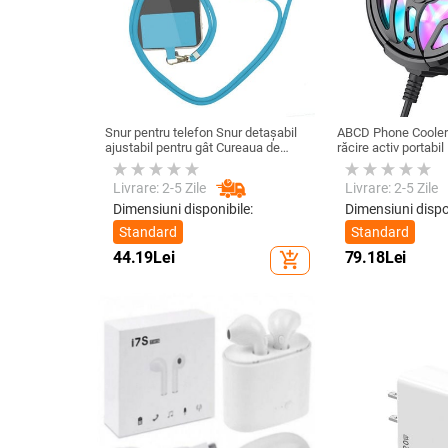
Snur pentru telefon Snur detașabil
ABCD Phone Cooler 
ajustabil pentru gât Cureaua de
răcire activ portabil
șnur pentru accesorii pentru telefon
telefon mobil pentru
mobil Snur pentru telefon mobil
Livrare: 2-5 Zile
Livrare: 2-5 Zile
Curele universale pentru gât
Dimensiuni disponibile:
Dimensiuni dispo
Standard
Standard
44.19
Lei
79.18
Lei
add_shopping_cart