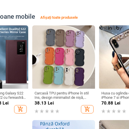
efoane mobile
Afișați toate produsele
ng Galaxy S22
Carcasă TPU pentru iPhone în stil
Husa cu oglinda 
22 cu fereastră
Ins, design minimalist de nișă,
iPhone 7 si iPho
cție de somn,
husă moale cu margine ondulată,
8
Lei
38.13
Lei
70.88
Lei
l
protecție anti-cădere, anti-
add_shopping_cart
add_shopping_cart
amprentă, finisaj mat