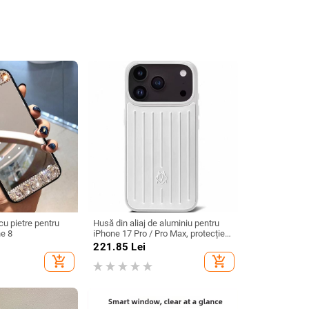
cu pietre pentru
Husă din aliaj de aluminiu pentru
ne 8
iPhone 17 Pro / Pro Max, protecție
anti-cădere, închidere magnetică,
221.85
Lei
turnare prin injecție, posibilitate de
add_shopping_cart
add_shopping_cart
personalizare