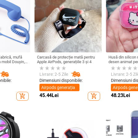
fabrică, mufă
Carcasă de protecție mată pentru
Husă din silicon 
on mobil Douyin,
Apple AirPods, generațiile 3 și 4
desen animat pen
lefon mobil,
ort C, căști cu
Livrare: 2-5 Zile
Livrare: 2-5 Zil
nibile:
Dimensiuni disponibile:
Dimensiuni dis
Airpods generația
Airpods gene
1/2
1/2
45.44
Lei
48.23
Lei
add_shopping_cart
add_shopping_cart