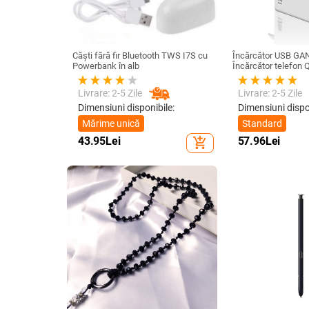
Căști fără fir Bluetooth TWS I7S cu
Încărcător USB GA
Powerbank în alb
Încărcător telefon Q
Adaptor de încărcar
iPhone 14 13 12 S
Livrare: 2-5 Zile
Livrare: 2-5 Zile
realme încărcător u
Dimensiuni disponibile:
Dimensiuni dispo
Mărime unică
Standard
43.95
Lei
57.96
Lei
add_shopping_cart