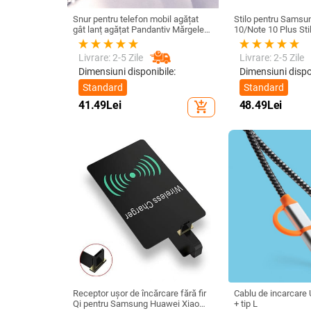
Snur pentru telefon mobil agățat
Stilo pentru Samsu
gât lanț agățat Pandantiv Mărgele
10/Note 10 Plus Sti
de cristal realizat manual Coarda
universal Ecran tact
anti-pierdere pentru iPhone Curea
Nu este compatibil 
Livrare: 2-5 Zile
Livrare: 2-5 Zile
detașabilă
Dimensiuni disponibile:
Dimensiuni dispo
Standard
Standard
41.49
Lei
48.49
Lei
add_shopping_cart
Receptor ușor de încărcare fără fir
Cablu de incarcare
Qi pentru Samsung Huawei Xiaomi
+ tip L