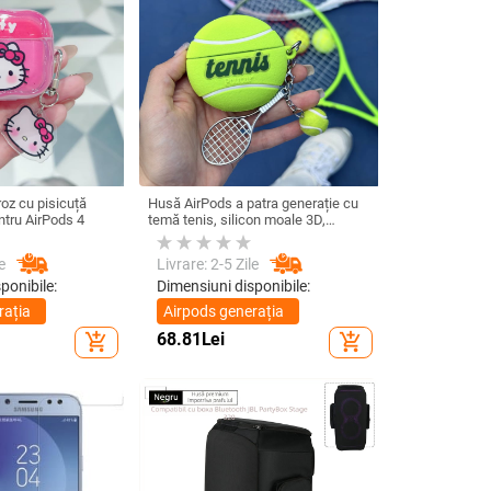
roz cu pisicuță
Husă AirPods a patra generație cu
tru AirPods 4
temă tenis, silicon moale 3D,
compatibilă cu AirPods 3 și Pro 2
e
Livrare: 2-5 Zile
ponibile:
Dimensiuni disponibile:
rația
Airpods generația
1/2
68.81
Lei
add_shopping_cart
add_shopping_cart