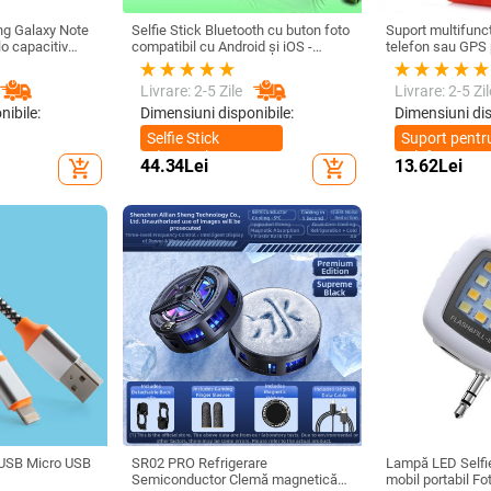
ng Galaxy Note
Selfie Stick Bluetooth cu buton foto
Suport multifuncț
lo capacitiv
compatibil cu Android și iOS -
telefon sau GPS 
il sensibil SPen
Negru / Verde
de până la 76 mm 
cu Bluetooth
Livrare: 2-5 Zile
Livrare: 2-5 Zil
nibile:
Dimensiuni disponibile:
Dimensiuni dis
Selfie Stick
Suport pentr
Bluetooth
telefon
44.34
Lei
13.62
Lei
add_shopping_cart
add_shopping_cart
multifunction
 USB Micro USB
SR02 PRO Refrigerare
Lampă LED Selfie
Semiconductor Clemă magnetică
mobil portabil Fo