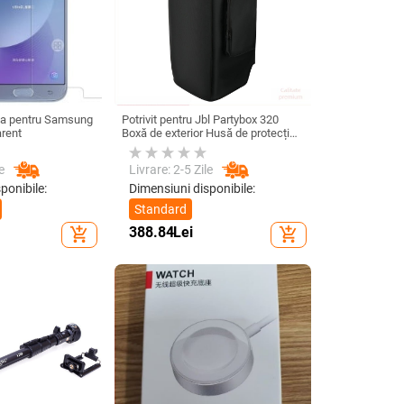
cla pentru Samsung
Potrivit pentru Jbl Partybox 320
arent
Boxă de exterior Husă de protecție
Stage 320 Audio Trolley Carcasă
anti-praf Husă
e
Livrare: 2-5 Zile
ponibile:
Dimensiuni disponibile:
Standard
388.84
Lei
add_shopping_cart
add_shopping_cart