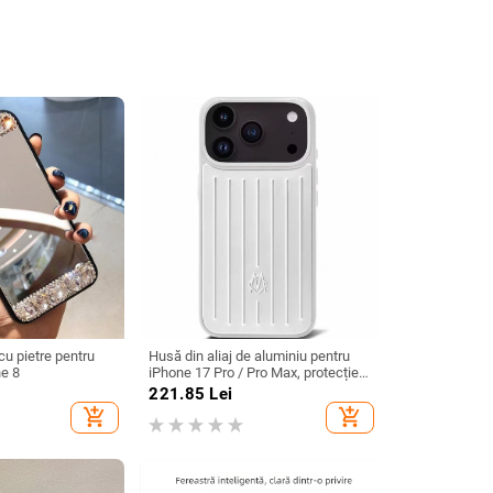
cu pietre pentru
Husă din aliaj de aluminiu pentru
ne 8
iPhone 17 Pro / Pro Max, protecție
anti-cădere, închidere magnetică,
221.85
Lei
turnare prin injecție, posibilitate de
add_shopping_cart
add_shopping_cart
personalizare