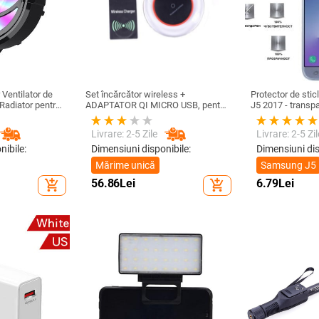
Ventilator de
Set încărcător wireless +
Protector de sti
 Radiator pentru
ADAPTATOR QI MICRO USB, pentru
J5 2017 - transp
 jocuri
telefon + receptor wireless Qi cu
micro USB-culoare neagră
Livrare: 2-5 Zile
Livrare: 2-5 Zil
nibile:
Dimensiuni disponibile:
Dimensiuni dis
Mărime unică
Samsung J5
56.86
Lei
6.79
Lei
add_shopping_cart
add_shopping_cart