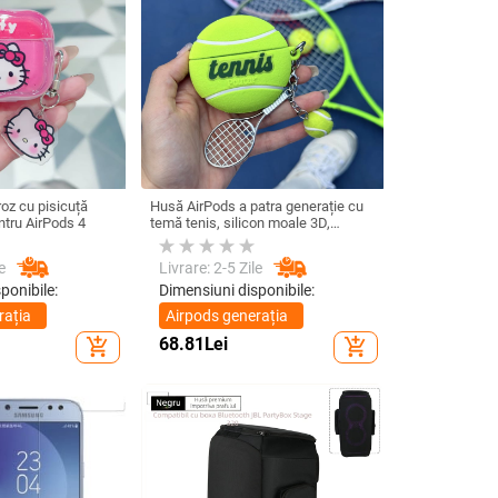
roz cu pisicuță
Husă AirPods a patra generație cu
tru AirPods 4
temă tenis, silicon moale 3D,
compatibilă cu AirPods 3 și Pro 2
e
Livrare: 2-5 Zile
ponibile:
Dimensiuni disponibile:
rația
Airpods generația
1/2
68.81
Lei
add_shopping_cart
add_shopping_cart