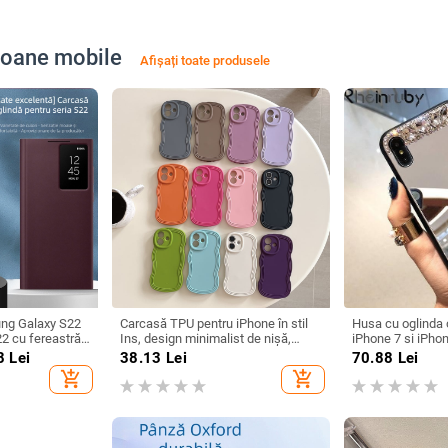
efoane mobile
Afișați toate produsele
ng Galaxy S22
Carcasă TPU pentru iPhone în stil
Husa cu oglinda 
22 cu fereastră
Ins, design minimalist de nișă,
iPhone 7 si iPho
cție de somn,
husă moale cu margine ondulată,
8
Lei
38.13
Lei
70.88
Lei
l
protecție anti-cădere, anti-
add_shopping_cart
add_shopping_cart
amprentă, finisaj mat