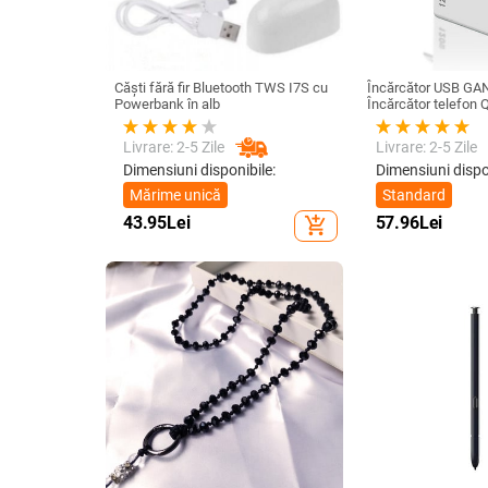
Căști fără fir Bluetooth TWS I7S cu
Încărcător USB GA
Powerbank în alb
Încărcător telefon Q
Adaptor de încărcar
iPhone 14 13 12 S
Livrare: 2-5 Zile
Livrare: 2-5 Zile
realme încărcător u
Dimensiuni disponibile:
Dimensiuni dispo
Mărime unică
Standard
43.95
Lei
57.96
Lei
add_shopping_cart