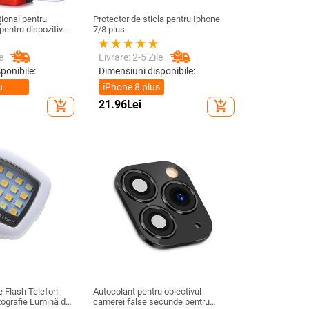
ional pentru
Protector de sticla pentru Iphone
pentru dispozitive
7/8 plus
/ 4,8 inchi
e
Livrare: 2-5 Zile
ponibile:
Dimensiuni disponibile:
u
iPhone 8 plus
21.96
Lei
add_shopping_cart
add_shopping_cart
al
 Flash Telefon
Autocolant pentru obiectivul
tografie Lumină de
camerei false secunde pentru