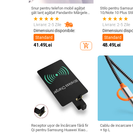
Snur pentru telefon mobil agățat
Stilo pentru Samsu
gât lanț agățat Pandantiv Mărgele
10/Note 10 Plus Sti
de cristal realizat manual Coarda
universal Ecran tact
anti-pierdere pentru iPhone Curea
Nu este compatibil 
Livrare: 2-5 Zile
Livrare: 2-5 Zile
detașabilă
Dimensiuni disponibile:
Dimensiuni dispo
Standard
Standard
41.49
Lei
48.49
Lei
add_shopping_cart
Receptor ușor de încărcare fără fir
Cablu de incarcare
Qi pentru Samsung Huawei Xiaomi
+ tip L