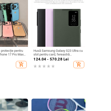
 protecție pentru
Husă Samsung Galaxy S23 Ultra cu
iPhone 17 Pro Max
slot pentru card, fereastră
protecție antișoc
inteligentă, protecție completă –
124.04 - 570.28
Lei
Sleep Chip 23
add_shopping_cart
add_shopping_cart