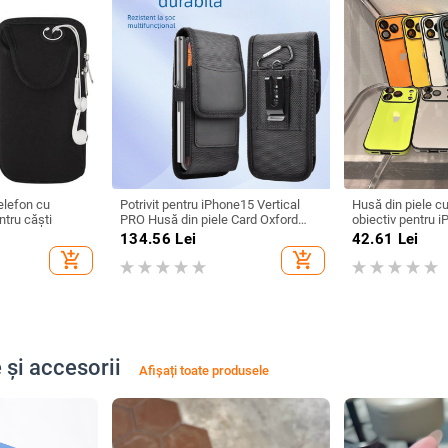
elefon cu
Potrivit pentru iPhone15 Vertical
Husă din piele cu
tru căști
PRO Husă din piele Card Oxford
obiectiv pentru 
Material nailon Curea telefon mobil
— husă durabilă, 
134.56
Lei
42.61
Lei
Bag talie
add_shopping_cart
add_shopping_cart
 și accesorii
Afișați toate produsele