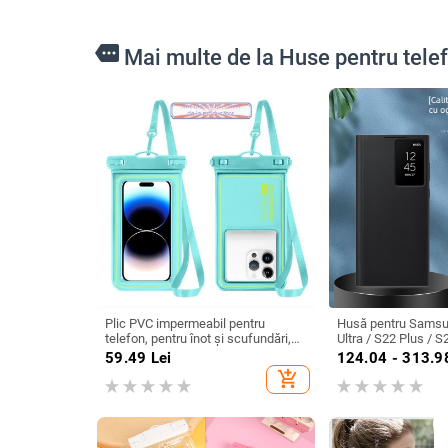
more
Mai multe de la Huse pentru tel
Plic PVC impermeabil pentru
Husă pentru Samsu
telefon, pentru înot și scufundări,
Ultra / S22 Plus / S
compatibil ecran tactil, pungă
inteligentă și prote
59.49
Lei
124.04 - 313.9
sigilată
fără capac rabatabi
add_shopping_cart