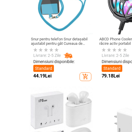
Snur pentru telefon Snur detașabil
ABCD Phone Cooler 
ajustabil pentru gât Cureaua de
răcire activ portabil
șnur pentru accesorii pentru telefon
telefon mobil pentru
mobil Snur pentru telefon mobil
Livrare: 2-5 Zile
Livrare: 2-5 Zile
Curele universale pentru gât
Dimensiuni disponibile:
Dimensiuni dispo
Standard
Standard
44.19
Lei
79.18
Lei
add_shopping_cart