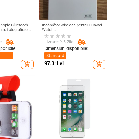
scopic Bluetooth +
Încărcător wireless pentru Huawei
ru fotografiere,
Watch
roid și IOS -
GT6/GT5/Watch5/Watch4/GT4 –
corp metalic, încărcare magnetică,
e
Livrare: 2-5 Zile
QC 3.0 încărcare rapidă, ieșire 5W
ponibile:
Dimensiuni disponibile:
Standard
97.31
Lei
add_shopping_cart
add_shopping_cart
a
afiere