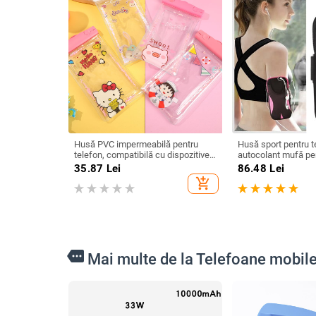
Husă PVC impermeabilă pentru
Husă sport pentru t
telefon, compatibilă cu dispozitive
autocolant mufă pen
până la 7,2 inci, imprimare siglă,
35.87
Lei
86.48
Lei
personalizare (PVC • impermeabil •
add_shopping_cart
până la 7,2 inci • imprimare siglă •
personalizare)
more
Mai multe de la Telefoane mobile