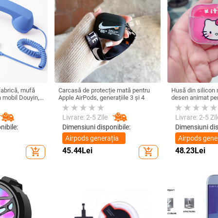
fabrică, mufă
Carcasă de protecție mată pentru
Husă din silicon 
on mobil Douyin,
Apple AirPods, generațiile 3 și 4
desen animat pen
lefon mobil,
ort C, căști cu
Livrare: 2-5 Zile
Livrare: 2-5 Zil
nibile:
Dimensiuni disponibile:
Dimensiuni dis
Airpods generația
Airpods gene
1/2
1/2
45.44
Lei
48.23
Lei
add_shopping_cart
add_shopping_cart