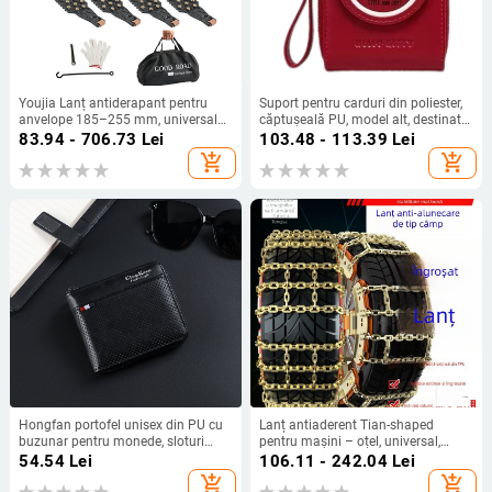
Youjia Lanț antiderapant pentru
Suport pentru carduri din poliester,
anvelope 185–255 mm, universal
căptușeală PU, model alt, destinat
pentru RV și autoturisme, lopată
depozitării acasă
83.94 - 706.73
Lei
103.48 - 113.39
Lei
demontabilă multifuncțională
add_shopping_cart
add_shopping_cart
pentru zăpadă,
TPU/ABS+PP+spumă
Hongfan portofel unisex din PU cu
Lanț antiaderent Tian-shaped
buzunar pentru monede, sloturi
pentru mașini – oțel, universal,
pentru carduri și ID, impermeabil,
potrivit pentru anvelope 165–275,
54.54
Lei
106.11 - 242.04
Lei
ultra-ușor, extensie – Primăvara
pentru autoturisme, SUV-uri, off-
add_shopping_cart
add_shopping_cart
2024
road și vehicule comerciale;