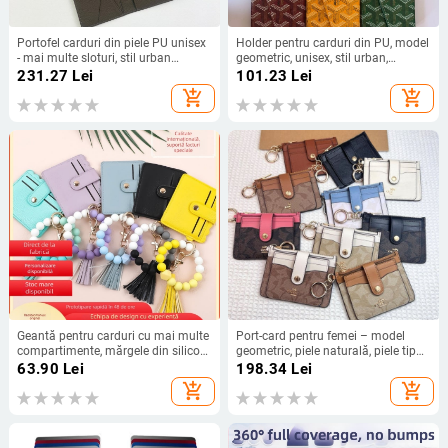
Portofel carduri din piele PU unisex
Holder pentru carduri din PU, model
- mai multe sloturi, stil urban
geometric, unisex, stil urban,
minimalist, lansare toamnă 2025
impermeabil, capacitate extensibilă
231.27
Lei
101.23
Lei
add_shopping_cart
add_shopping_cart
Geantă pentru carduri cu mai multe
Port-card pentru femei – model
compartimente, mărgele din silicon,
geometric, piele naturală, piele tip
căptușeală PU, pliabilă, model
split, stil urban, primăvara 2025
63.90
Lei
198.34
Lei
carouri, stil internațional
add_shopping_cart
add_shopping_cart