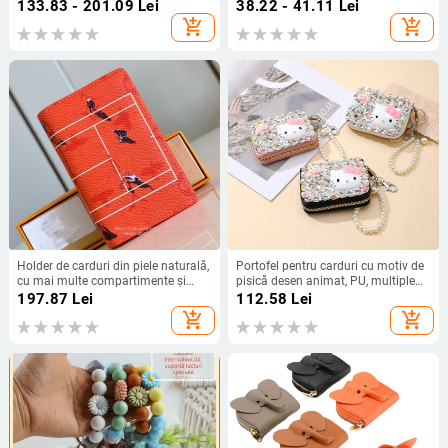
căptușeală din poliester
Moria, minimalist și luxos, PU, Vară
133.83 - 201.09
Lei
38.22 - 41.11
Lei
2024
add_shopping_cart
add_shopping_cart
Holder de carduri din piele naturală,
Portofel pentru carduri cu motiv de
cu mai multe compartimente și
pisică desen animat, PU, multiple
buzunar pentru monede — unisex,
compartimente pentru carduri,
197.87
Lei
112.58
Lei
set cadou
unisex, primăvara 2025
add_shopping_cart
add_shopping_cart