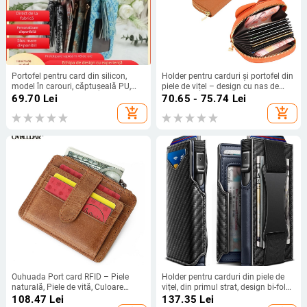
Portofel pentru card din silicon,
Holder pentru carduri și portofel din
model în carouri, căptușeală PU,
piele de vițel – design cu nas de
pliabil, stil în trend internațional
elefant, din piele naturală
69.70
Lei
70.65 - 75.74
Lei
add_shopping_cart
add_shopping_cart
Ouhuada Port card RFID – Piele
Holder pentru carduri din piele de
naturală, Piele de vită, Culoare
vițel, din primul strat, design bi-fold,
solidă, Anti-furt, Rezistent la uzură
protecție RFID, căptușeală PU
108.47
Lei
137.35
Lei