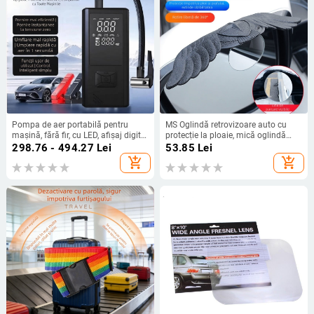
Pompa de aer portabilă pentru
MS Oglindă retrovizoare auto cu
mașină, fără fir, cu LED, afișaj digital
protecție la ploaie, mică oglindă
și manometru pentru presiunea
rotundă, reflector integrat, oglindă
298.76 - 494.27
Lei
53.85
Lei
pneurilor, alimentare USB
pentru unghiuri moarte
add_shopping_cart
add_shopping_cart