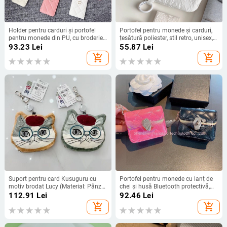
Holder pentru carduri și portofel
Portofel pentru monede și carduri,
pentru monede din PU, cu broderie
țesătură poliester, stil retro, unisex,
quilted și lanț de gât portabil —
compartimente pentru mai multe
93.23
Lei
55.87
Lei
Unisex, Primăvara 2025
carduri
add_shopping_cart
add_shopping_cart
Suport pentru card Kusuguru cu
Portofel pentru monede cu lanț de
motiv brodat Lucy (Material: Pânză;
chei și husă Bluetooth protectivă,
Model: Animal; Brand: Kusuguru;
material PU, căptușeală PU, model
112.91
Lei
92.46
Lei
Funcție: Poate fi depozitat; Sezon:
litere
add_shopping_cart
add_shopping_cart
Toamnă 2024)