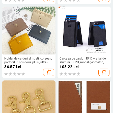
greutate 3–13 kg
Holder de carduri slim, stil coreean,
Carcasă de carduri RFID – aliaj de
portofel PU cu două pliuri, ultra-
aluminiu + PU, model geometric,
ușor, unisex
unisex, stil urban, stocare carduri
36.57
Lei
108.22
Lei
add_shopping_cart
add_shopping_cart