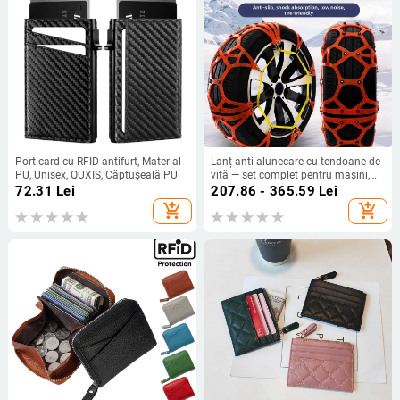
Port-card cu RFID antifurt, Material
Lanț anti-alunecare cu tendoane de
PU, Unisex, QUXIS, Căptușeală PU
vită — set complet pentru mașini,
SUV-uri, vehicule off-road și vanuri;
72.31
Lei
207.86 - 365.59
Lei
lanț anti-alunecare Oxford; origine
add_shopping_cart
add_shopping_cart
Zhejiang