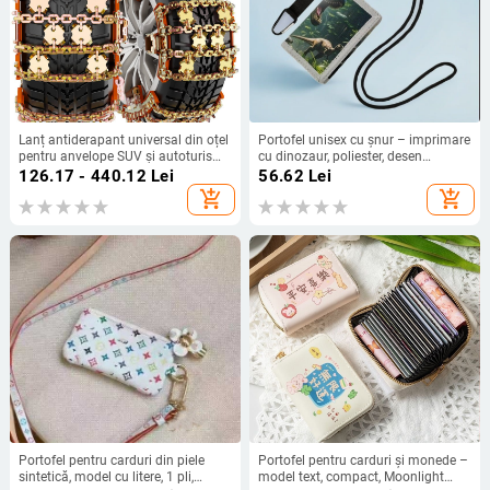
Lanț antiderapant universal din oțel
Portofel unisex cu șnur – imprimare
pentru anvelope SUV și autoturisme
cu dinozaur, poliester, desen
– intervalul de dimensiuni 175–
animație, rezistent la apă, anti-furt
126.17 - 440.12
Lei
56.62
Lei
285, greutate 6.6–7 kg, model:
add_shopping_cart
add_shopping_cart
Universal
Portofel pentru carduri din piele
Portofel pentru carduri și monede –
sintetică, model cu litere, 1 pli,
model text, compact, Moonlight