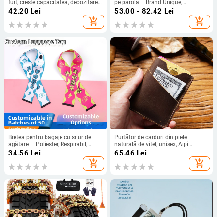
furt, crește capacitatea, depozitare
pe parolă – Brand Unique,
compactă
Primăvara 2018, Material: Altul,
42.20
Lei
53.00 - 82.42
Lei
Categoria: Accesorii pentru bagaje
add_shopping_cart
add_shopping_cart
Bretea pentru bagaje cu șnur de
Purtător de carduri din piele
agățare — Poliester, Respirabil,
naturală de vițel, unisex, Aipi
Model text, Stil urban minimalist
Leather, culoare solidă, lucrat
34.56
Lei
65.46
Lei
manual
add_shopping_cart
add_shopping_cart