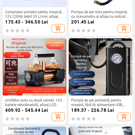
Compresor portabil pentru mașină,
Pompa de aer mini pentru mașină,
12V, 220W, debit 35 L/min, afișaj
cu manometru și afișaj cu indicator,
digital, cilindri multipli
120W
175.43 - 346.50
Lei
201.45
Lei
add_shopping_cart
add_shopping_cart
Umflător auto cu două cilindri, 12V,
Pompă de aer portabilă pentru
baterie reîncărcabilă, afișaj LCD
mașină, fără fir, alimentare USB,
12V, 120W, display digital, 25 L/min
409.92 - 545.44
Lei
189.37 - 226.78
Lei
add_shopping_cart
add_shopping_cart