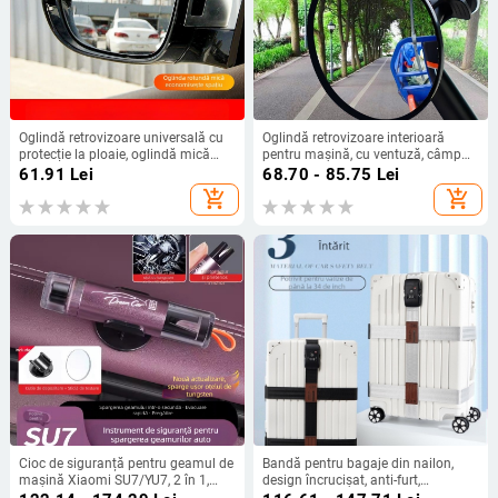
Oglindă retrovizoare universală cu
Oglindă retrovizoare interioară
protecție la ploaie, oglindă mică
pentru mașină, cu ventuză, câmp
rotundă pentru unghiul mort și
vizual mare, oglindă auxiliară
61.91
Lei
68.70 - 85.75
Lei
oglindă de parcare
rotundă convexă
add_shopping_cart
add_shopping_cart
Cioc de siguranță pentru geamul de
Bandă pentru bagaje din nailon,
mașină Xiaomi SU7/YU7, 2 în 1,
design încrucișat, anti-furt,
accesorii interioare, ABS
catarame fixe, lacăt cu cod vamal