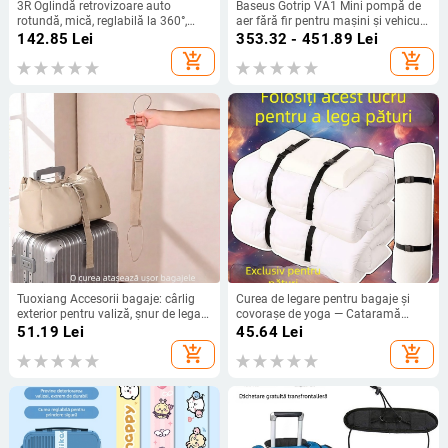
3R Oglindă retrovizoare auto
Baseus Gotrip VA1 Mini pompă de
rotundă, mică, reglabilă la 360°,
aer fără fir pentru mașini și vehicule
pentru vizibilitate în unghiuri
electrice
142.85
Lei
353.32 - 451.89
Lei
moarte și vedere frontală
add_shopping_cart
add_shopping_cart
Tuoxiang Accesorii bagaje: cârlig
Curea de legare pentru bagaje și
exterior pentru valiză, șnur de legare
covorașe de yoga — Cataramă
și cablu conectare pliabil; Poliester,
reglabilă, Multifuncțională, Urban
51.19
Lei
45.64
Lei
Brand Tuoxiang, Primăvara 2025,
Minimalist stil, Primăvară 2025
add_shopping_cart
add_shopping_cart
Funcție de legare