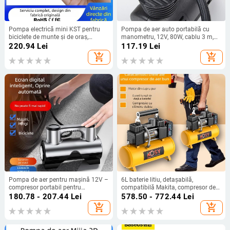
Pompa electrică mini KST pentru
Pompa de aer auto portabilă cu
biciclete de munte și de oraș,
manometru, 12V, 80W, cablu 3 m,
pompă portabilă cu AI inteligentă
debit 70 L/min, umflare rapidă
220.94
Lei
117.19
Lei
USB, afișaj LED al presiunii în timp
add_shopping_cart
add_shopping_cart
real, oprire automată și protecție la
supraîncălzire
Pompa de aer pentru mașină 12V –
6L baterie litiu, detașabilă,
compresor portabil pentru
compatibilă Makita, compresor de
anvelope, afișaj digital, putere mare,
aer auto 12V, mini, cu două cilindri,
180.78 - 207.44
Lei
578.50 - 772.44
Lei
3 m furtun, ABS plastic
portabil
add_shopping_cart
add_shopping_cart