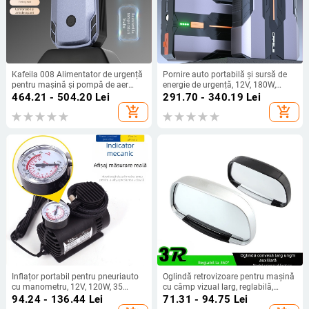
Kafeila 008 Alimentator de urgență
Pornire auto portabilă și sursă de
pentru mașină și pompă de aer
energie de urgență, 12V, 180W,
portabil all-in-one pentru
reîncărcabilă, display iluminat,
464.21 - 504.20
Lei
291.70 - 340.19
Lei
autoturisme și motociclete,
încărcare USB
add_shopping_cart
add_shopping_cart
încărcabil, 12V, 150W, cilindru unic,
40 L/min
Inflațor portabil pentru pneuriauto
Oglindă retrovizoare pentru mașină
cu manometru, 12V, 120W, 35
cu câmp vizual larg, reglabilă,
L/min, cablu de alimentare 2.5 m
oglindă pentru unghiuri moarte și
94.24 - 136.44
Lei
71.31 - 94.75
Lei
asistență la mersul cu spatele