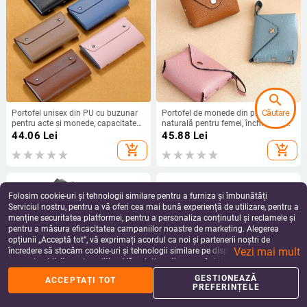
search
Căutare
Portofel unisex din PU cu buzunar
Portofel de monede din piele
pentru acte și monede, capacitate
naturală pentru femei, închidere cu
mare, model solid, stil urban
nasture, culoare uni, pentru carduri,
44.06
Lei
45.88
Lei
minimalist
cu un singur pli, stil urban
add_shopping_cart
add_shopping_cart
minimalist
Folosim cookie-uri și tehnologii similare pentru a furniza și îmbunătăți
Serviciul nostru, pentru a vă oferi cea mai bună experiență de utilizare, pentru a
menține securitatea platformei, pentru a personaliza conținutul și reclamele și
pentru a măsura eficacitatea campaniilor noastre de marketing. Alegerea
opțiunii „Acceptă tot”, vă exprimați acordul ca noi și partenerii noștri de
Vezi mai mult
încredere să stocăm cookie-uri și tehnologii similare pe dispozitivul dvs. în
scopuri publicitare și analitice. Vă puteți gestiona preferințele în orice moment
făcând clic pe „Gestionează preferințele”. Pentru mai multe informații, vă
GESTIONEAZĂ
ACCEPTAȚI TOT
%
home
apps
shopping_basket
person
rugăm să consultați
Politica noastră de confidențialitate
.
PREFERINȚELE
Acasă
Categorii
Coș
Reduceri
Profil