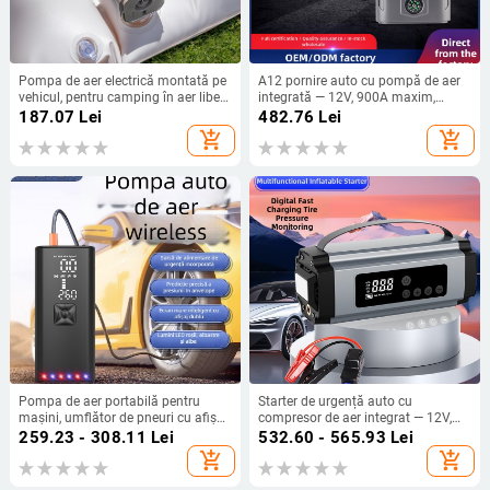
Pompa de aer electrică montată pe
A12 pornire auto cu pompă de aer
vehicul, pentru camping în aer liber
integrată — 12V, 900A maxim,
și uz casnic, pompă de umflat/vid
120W, afișaj digital, 35 L/min
187.07
Lei
482.76
Lei
pentru saltele, USB, 70 L/min, afișaj
add_shopping_cart
add_shopping_cart
digital
Pompa de aer portabilă pentru
Starter de urgență auto cu
mașini, umflător de pneuri cu afișaj
compresor de aer integrat — 12V,
digital și iluminare
600A, 120W, debit 70 L/min,
259.23 - 308.11
Lei
532.60 - 565.93
Lei
încărcare USB, afișaj digital
add_shopping_cart
add_shopping_cart