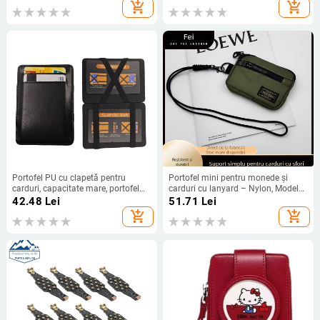
add_shopping_cart
add_shopping_cart
Portofel PU cu clapetă pentru
Portofel mini pentru monede și
carduri, capacitate mare, portofel
carduri cu lanyard – Nylon, Model
bărbătesc, logo personalizat
literă, Unisex, Princess diana leather
42.48
Lei
51.71
Lei
goods, Stil urban minimalist,
add_shopping_cart
add_shopping_cart
Organizator pentru căști și chei