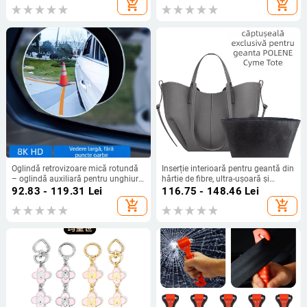
add_shopping_cart
add_shopping_cart
Oglindă retrovizoare mică rotundă
Inserție interioară pentru geantă din
– oglindă auxiliară pentru unghiuri
hârtie de fibre, ultra-ușoară și
moarte ale vehiculului
rezistentă la uzură, Dupont age,
92.83 - 119.31
Lei
116.75 - 148.46
Lei
design monocrom, primăvara 2024.
add_shopping_cart
add_shopping_cart