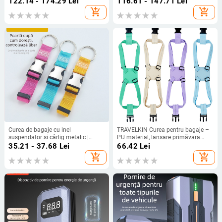
122.14 - 174.29
Lei
116.61 - 147.71
Lei
add_shopping_cart
add_shopping_cart
Curea de bagaje cu inel
TRAVELKIN Curea pentru bagaje –
suspendator și cârlig metalic |
PU material, lansare primăvara
Golden Eagle | Material: Metal;
2024, pliabilă pentru depozitare și
35.21 - 37.68
Lei
66.42
Lei
Funcții: Extensie, Reducerea
vizibilă noaptea
add_shopping_cart
add_shopping_cart
încărcării; Lansare: Toamnă 2024