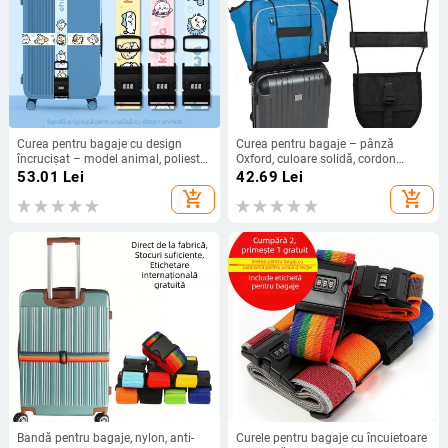
Curea pentru bagaje cu design
Curea pentru bagaje – pânză
încrucișat – model animal, poliester,
Oxford, culoare solidă, cordon
antibacterian, Birthday diary.
elastic, rezistent la uzură, mărește
53.01
Lei
42.69
Lei
capacitatea
add_shopping_cart
add_shopping_cart
Bandă pentru bagaje, nylon, anti-
Curele pentru bagaje cu încuietoare