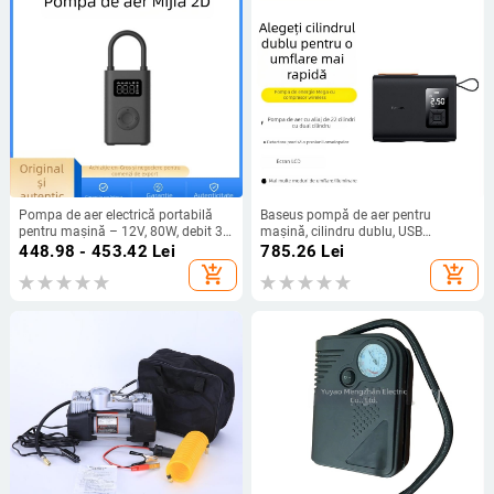
Pompa de aer electrică portabilă
Baseus pompă de aer pentru
pentru mașină – 12V, 80W, debit 30
mașină, cilindru dublu, USB
L/min, baterie litiu, iluminare LED
încărcare, 12V, 220W
448.98 - 453.42
Lei
785.26
Lei
add_shopping_cart
add_shopping_cart