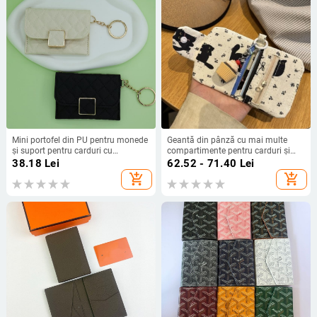
Mini portofel din PU pentru monede
Geantă din pânză cu mai multe
și suport pentru carduri cu
compartimente pentru carduri și
cataramă pătrată – unisex, stil
monede, unisex, stil tânăr
38.18
Lei
62.52 - 71.40
Lei
retro, pentru utilizare zilnică
universitar, pentru depozitare acasă
add_shopping_cart
add_shopping_cart