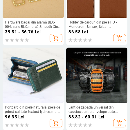
Hardware bagaj din alamă BLX-
Holder de carduri din piele PU -
004: serie BLX, marcă Smooth Xing,
Monocrom, Unisex, Urban
dog buckle, cârlig lanț pătrat,
Simplicity, Vara 2025
39.51 - 56.76
Lei
36.58
Lei
lobster clasp, accesorii din piele
add_shopping_cart
add_shopping_cart
lucrate manual pentru bagaje
Portcard din piele naturală, piele de
Lanț de zăpadă universal din
primă calitate, textură lychee, mai
cauciuc pentru anvelope auto,
multe compartimente pentru
model 9795, pentru anvelope de
96.35
Lei
33.82 - 60.31
Lei
carduri și buzunar pentru monede
165–275 mm, greutate 75 g
add_shopping_cart
add_shopping_cart
(Marcă: Simple drunk)