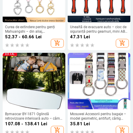
Curea de extindere pentru genți
Unealtă de evacuare auto – cioc de
Mahuangshi – din aliaj,
siguranță pentru geamuri, mini ABS,
impermeabilă și ultra-ușoară,
greutate 150 g, origine Ningbo,
52.37 - 60.66
Lei
47.31
Lei
accesorii pentru bagaje, Iarna 2024
procesare personalizabilă
add_shopping_cart
add_shopping_cart
Bymaocar BY-1871 Oglindă
Mosuwei Accesorii pentru bagaje –
retrovizoare interioară auto – câmp
model geometric, antifurt, cârlig
vizual lat, definiție înaltă, oglindă cu
exterior pentru agățare
107.08 - 138.41
Lei
35.81
Lei
unghi larg pentru monitorizarea
add_shopping_cart
add_shopping_cart
bebelușului pe scaunul din spate