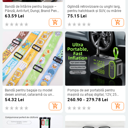
Bandă de întărire pentru bagaje –
Oglindă retrovizoare cu unghi larg,
Pânză, Anti-furt, Dungi, Brand Peng
pentru hatchback și SUV, cu mărire
Yi
63.59
Lei
75.15
Lei
add_shopping_cart
add_shopping_cart
Bandă pentru bagaje cu model
Pompa de aer portabilă pentru
desen animat, cataramă cu un
mașină cu afișaj digital, 12V, 25
singur buton, fixare
L/min, ≤80W, cablu de 3 m, cilindru
54.32
Lei
260.90 - 279.78
Lei
unic
add_shopping_cart
add_shopping_cart