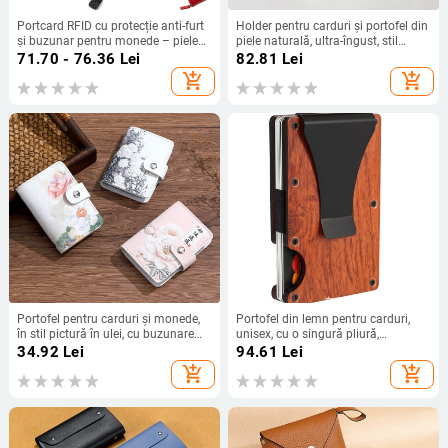
Portcard RFID cu protecție anti-furt
Holder pentru carduri și portofel din
și buzunar pentru monede – piele
piele naturală, ultra-îngust, stil
naturală, primul strat de piele de
urban minimalist, Yaoyun baba,
71.70 - 76.36
Lei
82.81
Lei
vită, unisex, extensibil
Iarna 2025
add_shopping_cart
add_shopping_cart
Portofel pentru carduri și monede,
Portofel din lemn pentru carduri,
în stil pictură în ulei, cu buzunare
unisex, cu o singură pliură,
anti-demagnetizare, protecție anti-
ultraușor, anti-furt
34.92
Lei
94.61
Lei
furt, capacitate mare
add_shopping_cart
add_shopping_cart