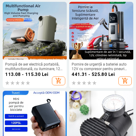
Pompă de aer electrică portabilă,
Pornire de urgență a bateriei auto
multifuncțională, cu iluminare, 12V,
12V cu compresor pentru pneuri
70 L/min, baterie de litiu, <80W,
fără fir – totul într-un singur
113.08 - 115.30
Lei
441.31 - 525.80
Lei
timp de funcționare 5–20 de
dispozitiv
add_shopping_cart
add_shopping_cart
minute