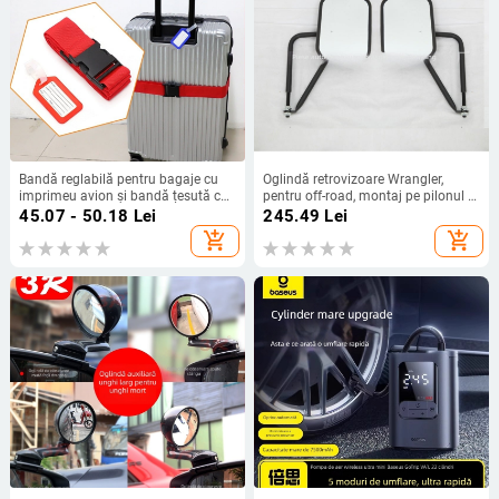
Bandă reglabilă pentru bagaje cu
Oglindă retrovizoare Wrangler,
imprimeu avion și bandă țesută cu
pentru off-road, montaj pe pilonul A,
transfer termic
model pătrat
45.07 - 50.18
Lei
245.49
Lei
add_shopping_cart
add_shopping_cart