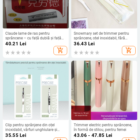
Claude lame de ras pentru
Snowmary set de trimmer pentru
sprâncene – cu față dublă și față
sprâncene, oțel inoxidabil, fără
unică
import, pentru utilizatori obișnuiți
40.21
Lei
36.43
Lei
add_shopping_cart
add_shopping_cart
Clip pentru sprânjene din oțel
Trimmer electric pentru sprâncene,
inoxidabil, vârfuri unghiulare și
în formă de stilou, pentru femei
plate, pentru sprânjene și tunderea
35.55
Lei
43.06 - 47.85
Lei
bărbii