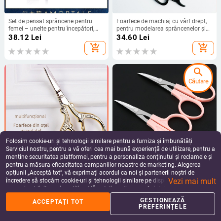
Set de pensat sprâncene pentru
Foarfece de machiaj cu vârf drept,
femei – unelte pentru începători,
pentru modelarea sprâncenelor și
sigur, anti-zgâriere, mâner ABS
tăierea genelor false; foarfece din
38.12
Lei
34.60
Lei
oțel pentru benzi de pleoape cu
add_shopping_cart
add_shopping_cart
dublă pleoapă
search
Căutare
Folosim cookie-uri și tehnologii similare pentru a furniza și îmbunătăți
Serviciul nostru, pentru a vă oferi cea mai bună experiență de utilizare, pentru a
menține securitatea platformei, pentru a personaliza conținutul și reclamele și
pentru a măsura eficacitatea campaniilor noastre de marketing. Alegerea
Foarfece pentru sprânene din oțel
Foarfece de contur pentru
opțiunii „Acceptă tot”, vă exprimați acordul ca noi și partenerii noștri de
inoxidabil, pentru tăierea genelor
sprâncene – mecanism precis,
Vezi mai mult
false, vârf drept, instrument
compact pentru modelare delicată;
încredere să stocăm cookie-uri și tehnologii similare pe dispozitivul dvs. în
35.97
Lei
56.11
Lei
cosmetic compact
durată de viață 5 ani; potrivit pentru
scopuri publicitare și analitice. Vă puteți gestiona preferințele în orice moment
add_shopping_cart
add_shopping_cart
utilizare zilnică.
făcând clic pe „Gestionează preferințele”. Pentru mai multe informații, vă
GESTIONEAZĂ
ACCEPTAȚI TOT
rugăm să consultați
Politica noastră de confidențialitate
.
PREFERINȚELE