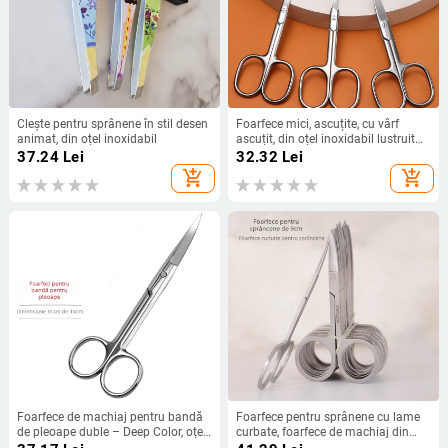
Clește pentru sprânene în stil desen
Foarfece mici, ascuțite, cu vârf
animat, din oțel inoxidabil
ascuțit, din oțel inoxidabil lustruit
ca oglinda, vârf curbat, pentru
37.24
Lei
32.32
Lei
sprânene și păr de nas
add_shopping_cart
add_shopping_cart
Foarfece de machiaj pentru bandă
Foarfece pentru sprânene cu lame
de pleoape duble – Deep Color, oțel
curbate, foarfece de machiaj din
inoxidabil
oțel pentru tunderea sprânnelor,