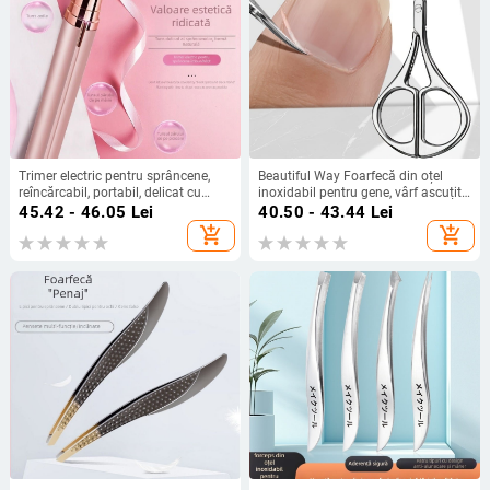
Trimer electric pentru sprâncene,
Beautiful Way Foarfecă din oțel
reîncărcabil, portabil, delicat cu
inoxidabil pentru gene, vârf ascuțit,
pielea
cap rotund, foarfecă mică pentru
45.42 - 46.05
Lei
40.50 - 43.44
Lei
sprâncene și trimer pentru păr
add_shopping_cart
add_shopping_cart
nasal – unealtă de frumusețe