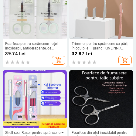
Foarfece pentru sprâncene - oțel
Trimmer pentru sprâncene cu părți
inoxidabil, antiderapante, de
înlocuibile — Brand: KINEPIN /
calitate salon, model E0552, origine
Today's Escape; Licențiată etichetă
39.74
Lei
32.87
Lei
Bengbu
privată; Trimmer de sprâncene de
add_shopping_cart
add_shopping_cart
înlocuit; Cantitate în cutie: 840;
Materiale: plastic și oțel inoxidabil
Shell seal Rasor pentru sprâncene –
Foarfece din oțel inoxidabil pentru