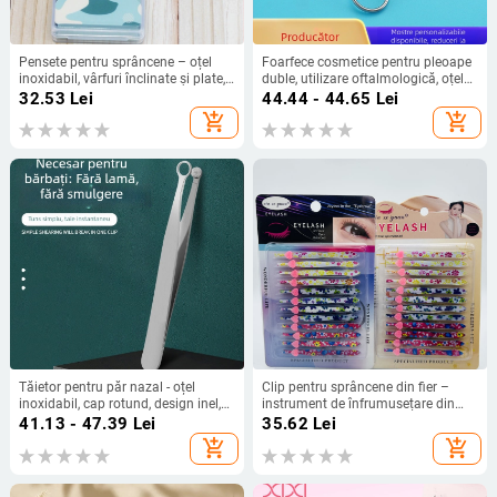
Pensete pentru sprâncene – oțel
Foarfece cosmetice pentru pleoape
inoxidabil, vârfuri înclinate și plate,
duble, utilizare oftalmologică, oțel
Mary'an
inoxidabil – foarfece pentru
32.53
Lei
44.44 - 44.65
Lei
sprâncene și foarfece de machiaj
add_shopping_cart
add_shopping_cart
Tăietor pentru păr nazal - oțel
Clip pentru sprâncene din fier –
inoxidabil, cap rotund, design inel,
instrument de înfrumusețare din
Ha Niu
Yangjiang
41.13 - 47.39
Lei
35.62
Lei
add_shopping_cart
add_shopping_cart