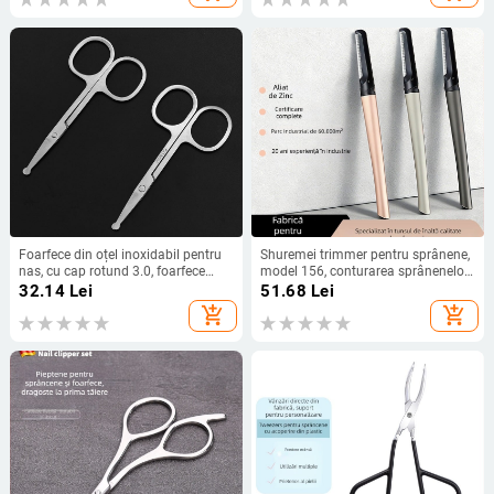
Foarfece din oțel inoxidabil pentru
Shuremei trimmer pentru sprânene,
nas, cu cap rotund 3.0, foarfece
model 156, conturarea sprânenelor,
pentru sprâncene și instrumente de
instrument cosmetic
32.14
Lei
51.68
Lei
frumusețe
add_shopping_cart
add_shopping_cart