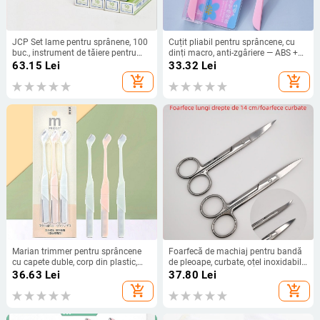
JCP Set lame pentru sprânene, 100
Cuțit pliabil pentru sprâncene, cu
buc., instrument de tăiere pentru
dinți macro, anti-zgâriere — ABS +
artiști de makeup
oțel inoxidabil, origine Jinhua
63.15
Lei
33.32
Lei
add_shopping_cart
add_shopping_cart
Marian trimmer pentru sprâncene
Foarfecă de machiaj pentru bandă
cu capete duble, corp din plastic,
de pleoape, curbate, oțel inoxidabil,
origine Guangzhou, set de trei
QYMJS
36.63
Lei
37.80
Lei
bucăți
add_shopping_cart
add_shopping_cart