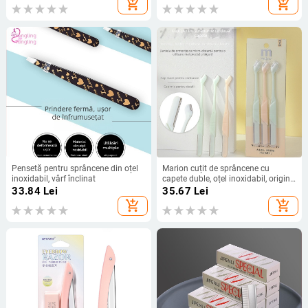
add_shopping_cart
add_shopping_cart
Pensetă pentru sprâncene din oțel
Marion cuțit de sprâncene cu
inoxidabil, vârf înclinat
capete duble, oțel inoxidabil, origine
Guangzhou, set de 3 bucăți cu
33.84
Lei
35.67
Lei
protecție
add_shopping_cart
add_shopping_cart