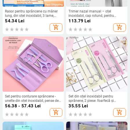
Rasor pentru sprâncene cu mâner
Trimer nazal manual – oțel
lung, din oțel inoxidabil, 3 lame,
inoxidabil, cap rotund, pentru
pentru femei
tăierea părului din nas și sprâncene
54.34
Lei
113.79
Lei
add_shopping_cart
add_shopping_cart
Set pentru conturare sprâncene -
Set din oțel inoxidabil pentru
unelte din oțel inoxidabil, pense de
sprânene, 2 piese: foarfecă și
precizie, lamă pentru sprânene,
pensetă
56.38 - 57.43
Lei
35.55
Lei
clips pentru sprânene; îngrijire
add_shopping_cart
add_shopping_cart
multifuncțională pentru sprâncene,
păr nazal și manichiură; marcă
Craftsman of craftsmen