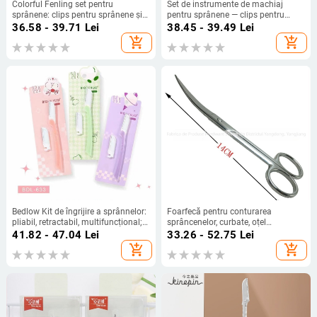
Colorful Fenling set pentru
Set de instrumente de machiaj
sprânene: clips pentru sprânene și
pentru sprânene — clips pentru
pensetă, oțel inoxidabil, vârfuri
sprânene din oțel inoxidabil
36.58 - 39.71
Lei
38.45 - 39.49
Lei
unghiulate, pentru îngrijirea
Fengcheng
add_shopping_cart
add_shopping_cart
sprânenelor și a genelor
Bedlow Kit de îngrijire a sprânnelor:
Foarfecă pentru conturarea
pliabil, retractabil, multifuncțional;
sprâncenelor, curbate, oțel
trimmer pentru sprânene, foarfă
inoxidabil, vârf ascuțit
41.82 - 47.04
Lei
33.26 - 52.75
Lei
pentru sprânene, clemă pentru
add_shopping_cart
add_shopping_cart
sprânene