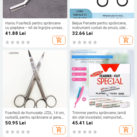
Haniu Foarfecă pentru sprâncene
Beijue Pensete pentru sprâncene,
cu pieptene – kit de îngrijire unisex,
instrument curbat de smuls, oțel
set mic de cuțite pentru tăiat
carbon, origine Yangjiang
41.88
Lei
32.66
Lei
sprâncene – Model BF-JD-8842-1
add_shopping_cart
add_shopping_cart
Foarfecă de frumusețe JZDL, 14 cm,
Trimmer pentru sprâncene, lamă
curbată, pentru sprâncene și gene,
din oțel inoxidabil, neimportat,
oțel inoxidabil, vârf ascuțit
marcă Other, instrument profesional
50.95
Lei
45.41
Lei
pentru modelarea sprâncenelor
add_shopping_cart
add_shopping_cart