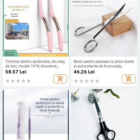
Trimmer pentru sprâncene, din aliaj
Benzi pentru pleoape cu pliuri duble
de zinc, model 197#, Shuremei,
și autocolante de frumusețe,
origine Jiangxi
foarfece pentru machiaj
58.57
Lei
46.26
Lei
profesionale, 14 cm foarfecă mari
add_shopping_cart
add_shopping_cart
curbate, foarfece pentru sprâncene,
foarfece de înfrumusețare