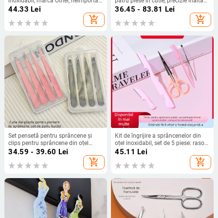
inoxidabil, marca Other, neimportat,
patru piese în cutie, precizie înaltă
pentru utilizare zilnică
din oțel inoxidabil, Little Genius
44.33
Lei
36.45 - 83.81
Lei
add_shopping_cart
add_shopping_cart
Set pensetă pentru sprâncene și
Kit de îngrijire a sprâncenelor din
clips pentru sprâncene din oțel
oțel inoxidabil, set de 5 piese: rasor
inoxidabil — Origine: Yangjiang;
pentru sprânene, pieptene, trimmer
34.59 - 39.60
Lei
45.11
Lei
Brand: Other; Importat: Nu
pentru sprânene, foarfece pentru
add_shopping_cart
add_shopping_cart
sprânene și clips pentru sprânene