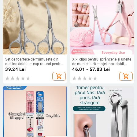
Set de foarfece de frumusețe din
Xixi clips pentru sprâncene și unelte
oțel inoxidabil — cap rotund pentru
de manichiură — oțel inoxidabil,
fire nazale, foarfecă pentru barbă,
îndepărtarea pielii moarte, scop
39.24
Lei
46.01 - 57.03
Lei
foarfecă pentru sprâncene, foarfecă
cosmetic special
add_shopping_cart
add_shopping_cart
de machiaj