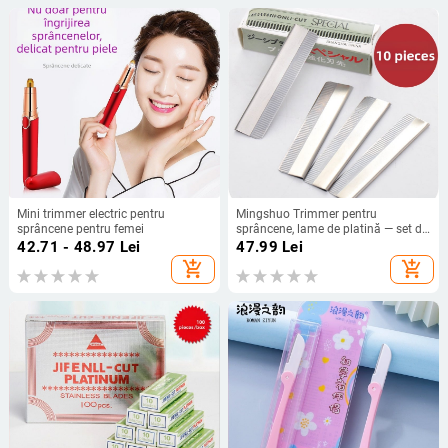
Mini trimmer electric pentru
Mingshuo Trimmer pentru
sprâncene pentru femei
sprâncene, lame de platină — set de
lame din fier
42.71 - 48.97
Lei
47.99
Lei
add_shopping_cart
add_shopping_cart