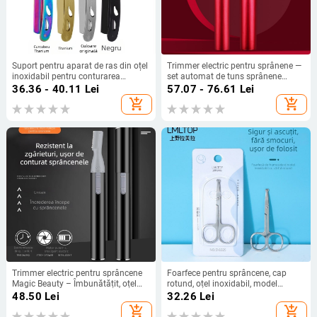
Suport pentru aparat de ras din oțel
Trimmer electric pentru sprânene —
inoxidabil pentru conturarea
set automat de tuns sprânene
sprâncenelor, aparat de ras manual,
pentru începători
36.36 - 40.11
Lei
57.07 - 76.61
Lei
design clasic, imprimare logo
add_shopping_cart
add_shopping_cart
Trimmer electric pentru sprâncene
Foarfece pentru sprâncene, cap
Magic Beauty – Îmbunătățit, oțel
rotund, oțel inoxidabil, model
inoxidabil, dimensiuni 1.4×13.1 cm,
SY1025, pentru tăierea
48.50
Lei
32.26
Lei
pentru utilizare generală
sprâncenelor
add_shopping_cart
add_shopping_cart