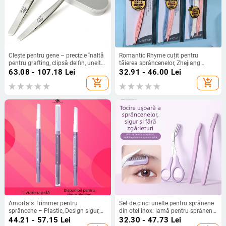
Clește pentru gene – precizie înaltă
Romantic Rhyme cuțit pentru
pentru grafting, clipsă delfin, unelte
tăierea sprâncenelor, Zhejiang
metalice în set
origine, etichetă privată licențiată
63.08 - 107.18
Lei
32.91 - 46.00
Lei
add_shopping_cart
add_shopping_cart
Amortals Trimmer pentru
Set de cinci unelte pentru sprânene
sprâncene – Plastic, Design sigur,
din oțel inox: lamă pentru sprânene,
pentru bărbați și femei, Set pentru
foarfecă pentru sprânene, clips
44.21 - 57.15
Lei
32.30 - 47.73
Lei