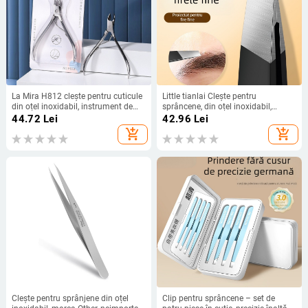
La Mira H812 clește pentru cuticule
Little tianlai Clește pentru
din oțel inoxidabil, instrument de
sprâncene, din oțel inoxidabil,
manichiură
precizie înaltă, pentru modelarea
44.72
Lei
42.96
Lei
sprâncenelor și îndepărtarea
add_shopping_cart
add_shopping_cart
părului de pe barbă
Clește pentru sprânjene din oțel
Clip pentru sprâncene – set de