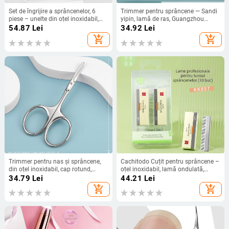
Set de îngrijire a sprâncenelor, 6
Trimmer pentru sprâncene — Sandi
piese – unelte din oțel inoxidabil,
yipin, lamă de ras, Guangzhou
include lamă pentru sprânene,
origine, cod produs Sd-d042
54.87
Lei
34.92
Lei
foarfecă de machiaj, clips pentru
add_shopping_cart
add_shopping_cart
sprânene, pense pentru sprânene,
pense pentru gene, husă de
depozitare
Trimmer pentru nas și sprâncene,
Cachitodo Cuțit pentru sprâncene –
din oțel inoxidabil, cap rotund,
oțel inoxidabil, lamă ondulată,
manual, mini, portabil
etichetă privată disponibilă
34.79
Lei
44.21
Lei
add_shopping_cart
add_shopping_cart