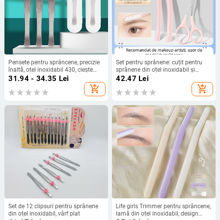
Pensete pentru sprâncene, precizie
Set pentru sprânene: cuțit pentru
înaltă, oțel inoxidabil 430, clește
sprânene din oțel inoxidabil și
multifuncțional
foarfele de machiaj, marca
31.94 - 34.35
Lei
42.47
Lei
Bodybuilding Research, etichetă
add_shopping_cart
add_shopping_cart
privată licențiată
Set de 12 clipsuri pentru sprânene
Life girls Trimmer pentru sprâncene,
din oțel inoxidabil, vârf plat
lamă din oțel inoxidabil, design