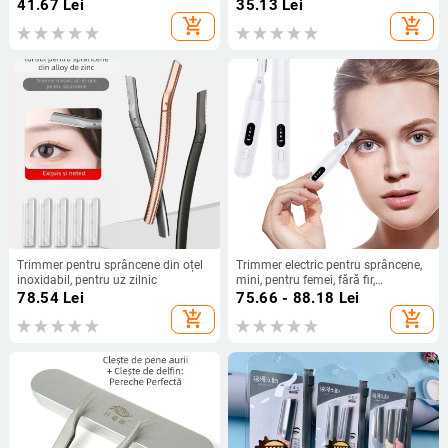
ușor rotunjit, sigur pentru piele,
41.67
Lei
35.13
Lei
pentru utilizare zilnică
add_shopping_cart
add_shopping_cart
Trimmer pentru sprâncene din oțel
Trimmer electric pentru sprâncene,
inoxidabil, pentru uz zilnic
mini, pentru femei, fără fir,
alimentare USB, corp ABS, pentru uz
78.54
Lei
75.66 - 88.18
Lei
casnic
add_shopping_cart
add_shopping_cart