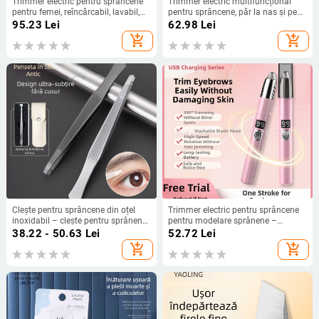
Trimmer electric pentru sprâncene
Trimmer electric multifuncțional
pentru femei, reîncărcabil, lavabil,
pentru sprâncene, păr la nas și pe
corp ABS, 95 g
corp; carcasă ABS; alimentare USB;
95.23
Lei
62.98
Lei
lamă detașabilă pentru curățare
add_shopping_cart
add_shopping_cart
facilă; greutate 64 g.
Clește pentru sprâncene din oțel
Trimmer electric pentru sprâncene
inoxidabil – clește pentru sprânene,
pentru modelare sprânene –
instrument de conturare
Alimentare USB, Carcasă ABS,
38.22 - 50.63
Lei
52.72
Lei
sprâncenelor
Lavabil, Universal pentru uz casnic
add_shopping_cart
add_shopping_cart