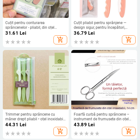
Cuțit pentru conturarea
Cuțit pliabil pentru sprânjene —
sprâncenelor - pliabil, din oțel
design sigur, pentru începători,
inoxidabil, 3 buc.
unisex, instrument de modelare a
31.61
Lei
36.79
Lei
sprâncenelor, ABS plastic
add_shopping_cart
add_shopping_cart
Trimmer pentru sprâncene cu
Foarfă curbă pentru sprâncene –
mâner drept pliabil • oțel inoxidabil
instrument de frumusețe din oțel
• set de 3 bucăți • Cod A231
inoxidabil pentru modelarea
44.31
Lei
43.89
Lei
sprâncenelor
add_shopping_cart
add_shopping_cart