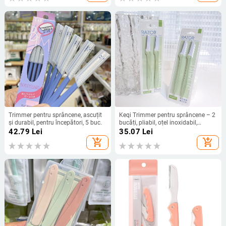
Trimmer pentru sprâncene, ascuțit
Keqi Trimmer pentru sprâncene – 2
și durabil, pentru începători, 5 buc.
bucăți, pliabil, oțel inoxidabil,
portabil
42.79
Lei
35.07
Lei
add_shopping_cart
add_shopping_cart