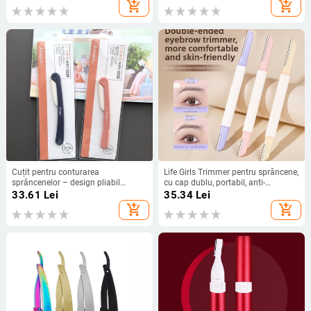
începători
pentru sprânene
add_shopping_cart
add_shopping_cart
Cuțit pentru conturarea
Life Girls Trimmer pentru sprâncene,
sprâncenelor – design pliabil
cu cap dublu, portabil, anti-
antiderapant, oțel inoxidabil, lamă
zgârieturi, sigur pentru începători,
33.61
Lei
35.34
Lei
ascuțită, Brand: KINEPIN/Today’s
lamă din oțel inoxidabil
add_shopping_cart
add_shopping_cart
Escape, Origine: Guangzhou