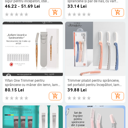
sigur pentru începători, oțel
sprâncene și păr de nas, cu vârf
inoxidabil
rotund de siguranță și vârf ascuțit
46.22 - 51.69
Lei
33.14
Lei
add_shopping_cart
add_shopping_cart
Yifan One Trimmer pentru
Trimmer pliabil pentru sprâncene,
sprâncene cu mâner din lemn, lamă
set portabil pentru începători, lamă
din oțel, marcă privată autorizată
din oțel inoxidabil, pachet de 3
80.15
Lei
39.88
Lei
add_shopping_cart
add_shopping_cart