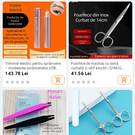
Trimmer electric pentru sprâncene
Foarfece de machiaj cu lamă
– modelarea sprâncenelor, USB
curbată și vârf ascuțit | QYMJS,
reîncărcabil, ABS, 80 g
origine Guangzhou, foarfece
143.78
Lei
41.56
Lei
cosmetice, uz general
add_shopping_cart
add_shopping_cart