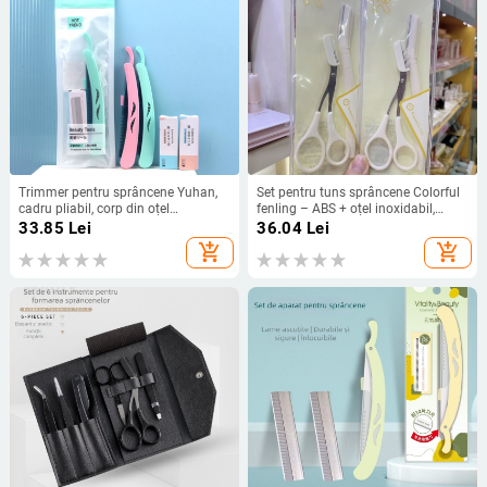
Trimmer pentru sprâncene Yuhan,
Set pentru tuns sprâncene Colorful
cadru pliabil, corp din oțel
fenling – ABS + oțel inoxidabil,
inoxidabil, 5 lame incluse
Model F6040, Origine Guangzhou
33.85
Lei
36.04
Lei
add_shopping_cart
add_shopping_cart