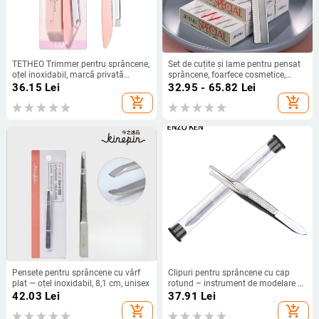
TETHEO Trimmer pentru sprâncene,
Set de cuțite și lame pentru pensat
oțel inoxidabil, marcă privată
sprâncene, foarfece cosmetice,
autorizată
origine Guangzhou, pentru uz
36.15
Lei
32.95 - 65.82
Lei
obișnuit
add_shopping_cart
add_shopping_cart
Pensete pentru sprâncene cu vârf
Clipuri pentru sprâncene cu cap
plat — oțel inoxidabil, 8,1 cm, unisex
rotund – instrument de modelare a
sprânenelor, Brand Enzo, Model Cap
42.03
Lei
37.91
Lei
Rotund, Origine Guangdong
add_shopping_cart
add_shopping_cart