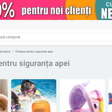
 acvatice
Produse pentru siguranța apei
ntru siguranța apei