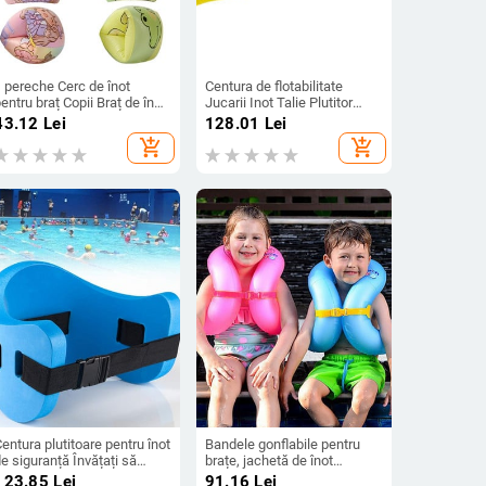
 pereche Cerc de înot
Centura de flotabilitate
entru braț Copii Braț de înot
Jucarii Inot Talie Plutitor
raț de înot Bandă de înot
Plutitor The Bubble Apa
43.12
Lei
128.01
Lei
Aripă de apă A2UF
Plutitoare Eva Child
add_shopping_cart
add_shopping_cart
entura plutitoare pentru înot
Bandele gonflabile pentru
e siguranță Învățați să
brațe, jachetă de înot
notați Echipament de înot
plutitoare, flotoare de înot
123.85
Lei
91.16
Lei