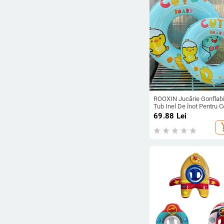
ROOXIN Jucărie Gonflabi
Tub Inel De înot Pentru C
Adulti Cerc De înot Pisci
69.88
Lei
Plutitoare Cadă De baie 
add_s
plajă Jucării pentru sport
acvatice