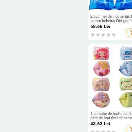
2 buc Inel de înot pentru 
pentru bebeluș Flot gonfl
pentru piscină Inel pentr
58.66
Lei
braț de înot Inel de sigur
add_s
pentru antrenament Cerc
pentru înot
1 pereche de brațuri de î
cerc de braț flotanți pent
înot, banda de braț
43.63
Lei
gonflabilă, mâneci plutito
add_s
aripă de apă pentru adulți