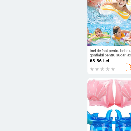
Inel de înot pentru bebel
gonflabil pentru sugari ax
plutitoare Accesorii pent
68.56
Lei
piscină pentru copii Cerc
add_s
pentru baie Inele gonflab
jucărie pentru 3-6 ani