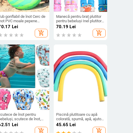
ub gonflabil de înot Cerc de
Manecă pentru braț plutitor
înot PVC moale pepene
pentru bebeluși Inel plutitor
erde Inel de piscină
Vestă de salvare în siguranță
70.17
Lei
70.19
Lei
onflabil Inel de înot Jucării
Vestă de flotabilitate
add_shopping_cart
add_shopping_cart
entru sporturi acvatice de
Echipament de înot pentru
petrecere
copii Brațete de înot Spumă
pentru piscină Jucării Vestă
de salvare
Scutece de înot pentru
Piscină plutitoare cu apă
ebeluși, scutece de înot,
colorată, spumă, apă, ajutor
ezistente la apă, reglabile,
pentru plutire, taitei solidi,
62.51
Lei
45.65
Lei
entru pantaloni de piscină,
inel flexibil, pentru piscină,
add_shopping_cart
add_shopping_cart
cutece de înot, reutilizabile,
accesorii pentru tăiței