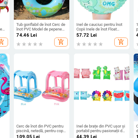
Tub gonflabil de înot Cerc de
Inel de cauciuc pentru înot
1
de
înot PVC Model de pepene
Copii Inele de înot Float
p
verde Inel de piscină
Model de desene animate
B
74.46
Lei
57.72
Lei
gonflabil Inel de înot Jucării
Scaun gonflabil Flot de înot
hopping_cart
add_shopping_cart
add_shopping_cart
pentru sporturi acvatice de
Portabil Jucării de apă de
petrecere 튜브 물놀이
vară Pentru
Cerc de înot din PVC pentru
Inel de brațe din PVC ușor și
C
piscină, netedă, pentru copii,
portabil pentru pasionații de
d
nel
flotoare pentru piscină,
înot Copii cu stil Inele de
î
109.05
Lei
44.39
Lei