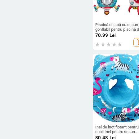
Piscină de apă cu scaun
gonflabil pentru piscină 
călătorie
70.99
Lei
add_s
Inel de înot flotant pentru
copii Inel pentru scaun
pentru înot pentru copii I
80.48
Lei