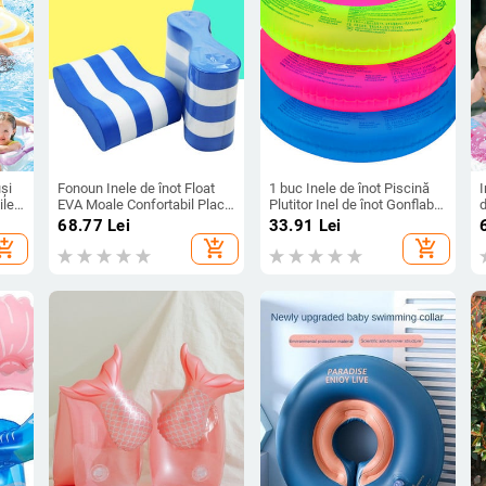
uși
Fonoun Inele de înot Float
1 buc Inele de înot Piscină
I
ile
EVA Moale Confortabil Placă
Plutitor Inel de înot Gonflabil
d
ru
de prindere pentru picioare
Tub pentru copii Copii Adulti
p
68.77
Lei
33.91
Lei
FNS928
Inel de viață fluorescent
hopping_cart
add_shopping_cart
add_shopping_cart
ile
Geamanduri-Culoare
p
aleatorie