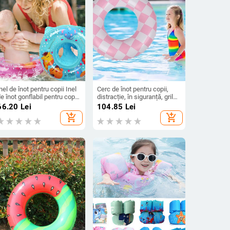
nel de înot pentru copii Inel
Cerc de înot pentru copii,
e înot gonflabil pentru copii
distracție, în siguranță, grilă
lutitor 1-4 ani Scaun de
ușoară de șah, inel de înot
66.20
Lei
104.85
Lei
jucărie din desene animate
pentru copii mici, accesorii
add_shopping_cart
add_shopping_cart
entru copii Model aleatoriu
pentru exterior