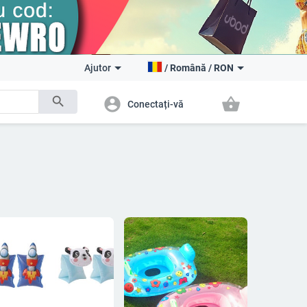
Ajutor
/
Română
/
RON
search
account_circle
shopping_basket
Conectați-vă