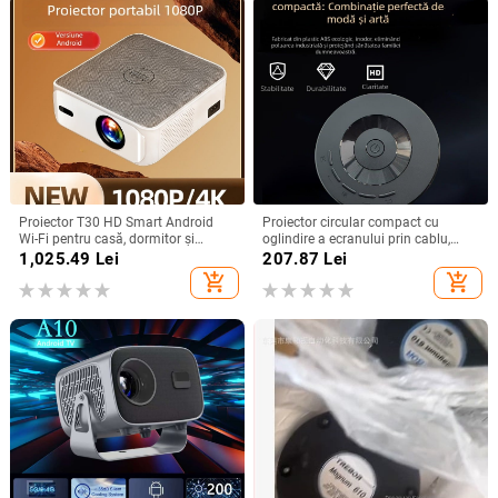
Proiector T30 HD Smart Android
Proiector circular compact cu
Wi-Fi pentru casă, dormitor și
oglindire a ecranului prin cablu,
cinema de familie
compatibil Android și iPhone,
1,025.49
Lei
207.87
Lei
redare MP4 prin USB, 1080p
add_shopping_cart
add_shopping_cart