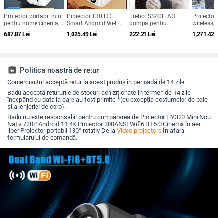
Proiector portabil mini
Proiector T30 HD
Trebor SS40LFAO
Proiector 
pentru home cinema,
Smart Android Wi-Fi
pompă pentru
wireless, 
compatibil cu
pentru casă, dormitor
airbaguri și proiector
pentru ci
687.87
Lei
1,025.49
Lei
222.21
Lei
1,271.42
L
smartphone, rezoluție
și cinema de familie
cu corecție inteligentă
rezoluție
HD, model T5mini
de proiecț
Android versiune
greutate 
assignment_return
Politica noastră de retur
Comerciantul acceptă retur la acest produs în perioadă de 14 zile.
Badu acceptă retururile de stocuri achiziționate în termen de 14 zile -
începând cu data la care au fost primite *(cu excepția costumelor de baie
și a lenjeriei de corp).
Badu nu este responsabil pentru cumpărarea de Proiector HY320 Mini Nou
Nativ 720P Android 11 4K Proiector 300ANSI Wifi6 BT5.0 Cinema în aer
liber Proiector portabil 180° rotativ De la
Video projectors
În afara
formularului de comandă.