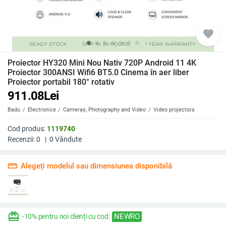
favorite
Proiector HY320 Mini Nou Nativ 720P Android 11 4K
Proiector 300ANSI Wifi6 BT5.0 Cinema în aer liber
Proiector portabil 180° rotativ
911.08
Lei
Badu
Electronice
Cameras, Photography and Video
Video projectors
Cod produs:
1119740
Recenzii:
0
|
0
Vândute
straighten
Alegeți modelul sau dimensiunea disponibilă
redeem
NEWRO
-10% pentru noi clienți cu cod: