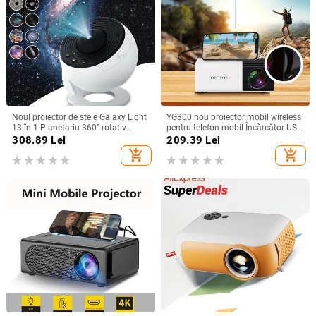
Noul proiector de stele Galaxy Light
YG300 nou proiector mobil wireless
13 în 1 Planetariu 360° rotativ
pentru telefon mobil Încărcător USB
Aurora Lampă de noapte pentru
putere acasă dormitor portabil
308.89
Lei
209.39
Lei
dormitor Cer înstelat Copii Cadou
home theater, utilizare în aer liber, în
add_shopping_cart
add_shopping_cart
pentru adulți
interior