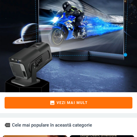
image
VEZI MAI MULT
more
Cele mai populare în această categorie