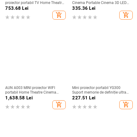
proiector portabil TV Home Theatre
Cinema Portable Cinema 3D LED
Cinema Suport HDMI Android
Videoproiector Laser Beamer pentru
753.68
Lei
335.36
Lei
1080P pentru telefonul mobil
4K 1080P Via HD Port Smart TV
add_shopping_cart
add_shopping_cart
SAMSUNG XIAOMI
BOX
AUN A003 MINI proiector WIFI
Mini proiector portabil YG300
portabil Home Theatre Cinema
Suport memorie de definiție ultra
Beamer Smart TV Sync Android
înaltă pentru proiecție HDTMI USB
1,638.58
Lei
227.51
Lei
Phone LEDProjectors for 4k Movie
și SD în aer liber pentru cinema la
add_shopping_cart
add_shopping_cart
domiciliu