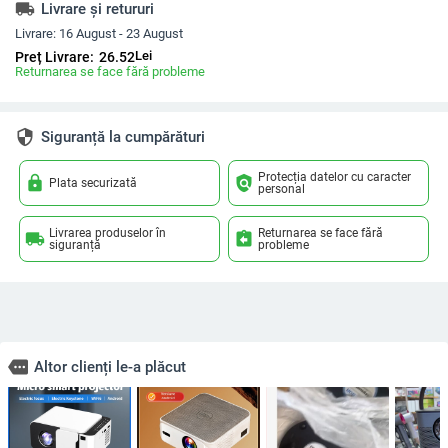
local_shipping
Livrare și retururi
Livrare:
16 August - 23 August
Lei
Preț Livrare:
26.52
Returnarea se face fără probleme
security
Siguranță la cumpărături
Protecția datelor cu caracter
lock
policy
Plata securizată
personal
Livrarea produselor în
Returnarea se face fără
local_shipping
assignment_return
siguranță
probleme
more
Altor clienți le-a plăcut