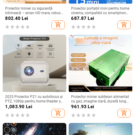
Proiector minier cu siguranță
Proiector portabil mini pentru home
intrinsecă – ecran HD mare, robust
cinema, compatibil cu smartphone,
și durabil
rezoluție HD, model T5mini Android
802.40
Lei
687.87
Lei
versiune
add_shopping_cart
add_shopping_cart
2025 Proiector P21 cu autofocus și
Proiector minier subteran alimentat
PTZ, 1080p pentru home theater și
cu gaz, imagine clară, durată lungă
birou
a bateriei și construcție durabilă
1,083.90
Lei
961.93
Lei
add_shopping_cart
add_shopping_cart