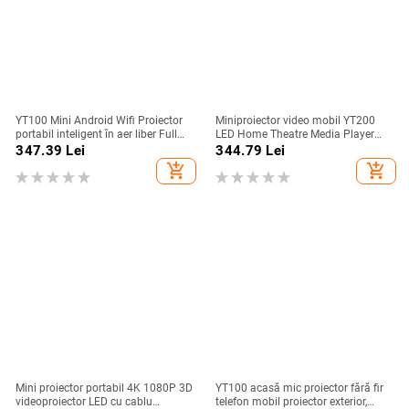
YT100 Mini Android Wifi Proiector
Miniproiector video mobil YT200
portabil inteligent în aer liber Full
LED Home Theatre Media Player
HD1080P Office Home Theatre Film
Cadou pentru copii Cinema Cablat
347.39
Lei
344.79
Lei
Proiector fără fir același ecran
Proiector cu același ecran pentru
add_shopping_cart
add_shopping_cart
Iphone Android
Mini proiector portabil 4K 1080P 3D
YT100 acasă mic proiector fără fir
videoproiector LED cu cablu
telefon mobil proiector exterior,