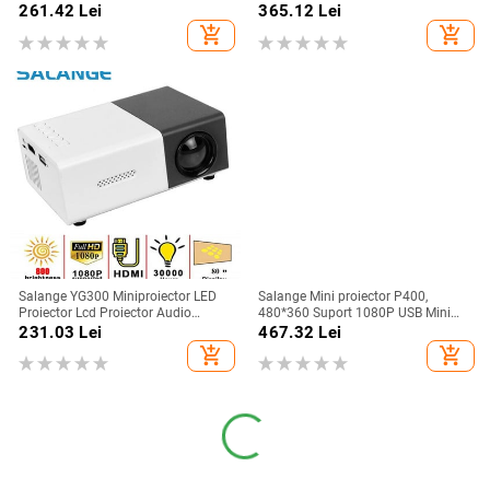
Casting Full HD Home Theatre
comoara de alimentare
261.42
Lei
365.12
Lei
Cinema Game Projector
reîncărcabilă
add_shopping_cart
add_shopping_cart
Salange YG300 Miniproiector LED
Salange Mini proiector P400,
Proiector Lcd Proiector Audio
480*360 Suport 1080P USB Mini
Miniproiector compatibil HDMI
Beamer pentru telefon Smartphone
231.03
Lei
467.32
Lei
Home Theater Media Player Beamer
Home Theatre Cadou pentru copii
add_shopping_cart
add_shopping_cart
PK YG300