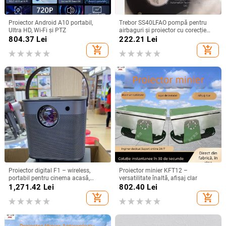
Proiector Android A10 portabil,
Trebor SS40LFAO pompă pentru
Ultra HD, Wi-Fi și PTZ
airbaguri și proiector cu corecție
inteligentă
804.37
Lei
222.21
Lei
add_shopping_cart
add_shopping_cart
Proiector digital F1 – wireless,
Proiector minier KFT12 –
portabil pentru cinema acasă,
versatilitate înaltă, afișaj clar
rezoluție 720P, modul de proiecție:
1,271.42
Lei
802.40
Lei
toate, greutate 1,58 kg
add_shopping_cart
add_shopping_cart