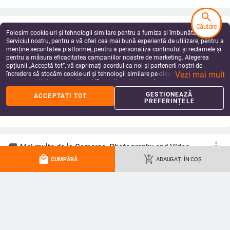
search
Căutare
Folosim cookie-uri și tehnologii similare pentru a furniza și îmbunătăți
Serviciul nostru, pentru a vă oferi cea mai bună experiență de utilizare, pentru a
menține securitatea platformei, pentru a personaliza conținutul și reclamele și
pentru a măsura eficacitatea campaniilor noastre de marketing. Alegerea
YT400 Proiector cu ecran mare WiFi
Mini proiector YT100 Video Mobil
opțiunii „Acceptă tot”, vă exprimați acordul ca noi și partenerii noștri de
Android IOS Mobil Același ecran
Wifi Smart Portabil Home Theatre
Vezi mai mult
încredere să stocăm cookie-uri și tehnologii similare pe dispozitivul dvs. în
Film Divertisment Proiecție HD
Wireless Multiscreen pentru iPhone
509.04
Lei
352.14
Lei
scopuri publicitare și analitice. Vă puteți gestiona preferințele în orice moment
Home Theatre Dormitor
Android Cinema Cadou pentru copii
add_shopping_cart
add_shopping_cart
făcând clic pe „Gestionează preferințele”. Pentru mai multe informații, vă
GESTIONEAZĂ
ACCEPTAȚI TOT
rugăm să consultați
Politica noastră de confidențialitate
.
PREFERINȚELE
local_mall
add_shopping_cart
CUMPĂRĂ
ADAUGAȚI ÎN COȘ
Q11 Mini proiector Smart HD LED
Salange Mini P30 Nou proiector
LCD Beamer video portabil Cel mai
720P Android11 Suport 4K Video
bun proiector Home Theater WIFI
Smart WiFi 200ANSI BT5.0 pentru
623.19
Lei
782.50
Lei