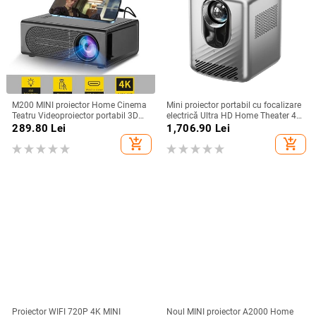
M200 MINI proiector Home Cinema
Mini proiector portabil cu focalizare
Teatru Videoproiector portabil 3D
electrică Ultra HD Home Theater 4K
LED Videoproiector pentru jocuri
Proiector ecran de pornire pentru
289.80
Lei
1,706.90
Lei
Laser Beamer 4K 1080P Via HD
telefon mobil
add_shopping_cart
add_shopping_cart
Port Smart TV BOX
Proiector WIFI 720P 4K MINI
Noul MINI proiector A2000 Home