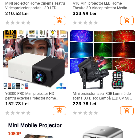
MINI proiector Home Cinema Teatru
A10 Mini proiector LED Home
Videoproiector portabil 3D LED
Theatre 3D Videoproiector Media
Videoproiector pentru jocuri Laser
Player Copii Cinema Cadou
210.53
Lei
333.99
Lei
Beamer 4K 1080P Via HD Port
Compatibil USB Smart TV BOX
add_shopping_cart
add_shopping_cart
Smart TV BOX
1080P Film HD
YG300 PRO Mini proiector HD
Mini proiector laser RGB Lumină de
pentru exterior Proiector home
scenă DJ Disco Lampă LED UV Sun
theater Mini proiector portabil
Strobe Efect de scenă Nunta
152.73
Lei
223.78
Lei
YG300 LED pentru copii Proiect
Crăciun Petrecere de vacanță
add_shopping_cart
add_shopping_cart
video mobil