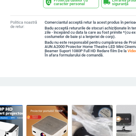
Protecția datelor cu
Livrarea prod
policy
local_shipping
caracter personal
siguranță
Politica noastră
Comerciantul acceptă retur la acest produs în perioad
de retur:
Badu acceptă retururile de stocuri achiziționate în t
zile - începând cu data la care au fost primite *(cu e
costumelor de baie și a lenjeriei de corp).
Badu nu este responsabil pentru cumpărarea de Proie
AUN A2000 Proiector Home Theatre LED Mini Cinem
Beamer Suport 1080P Full HD Redare film De la
Vide
În afara formularului de comandă.