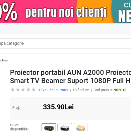
ectors
Proiector portabil AUN A2000 Proiec
Smart TV Beamer Suport 1080P Full H
0
Evaluări utilizator
1
Vândute
Cod produs:
962013
335.90
Lei
Preț:
Culori
disponibile: