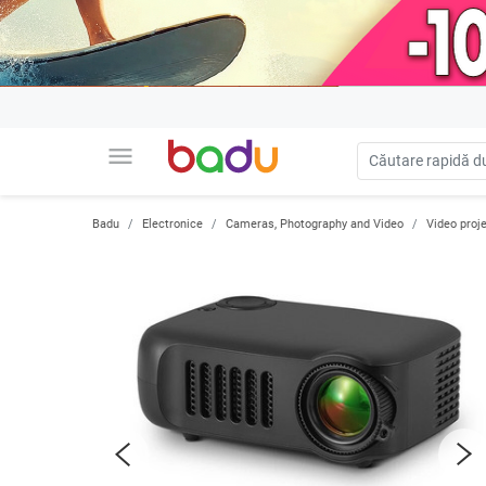
menu
Badu
Electronice
Cameras, Photography and Video
Video proj