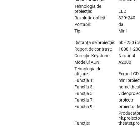
Tehnologia de
proiecție:
LED
Rezoluție optică:
320*240
Portabil:
da
Tip:
Mini
Distanța de proiecție:
50 - 250 (
Raport de contrast:
1000:1-20
Corecție Keystone:
Nici unul
Modelul AUN:
A2000
Tehnologia de
afișare:
Ecran LCD 
Funcția 1:
mini proiec
Funcția 3:
home thea
Funcția 5:
videoproie
Funcția 7:
proiectr
Funcția 9:
proiector l
Producator
4k,proiect
Funcţie:
theater,pro