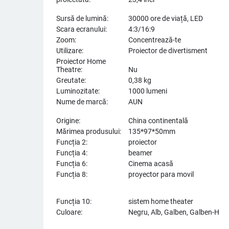
Sursă de lumină:
30000 ore de viață, LED
Scara ecranului:
4:3/16:9
Zoom:
Concentrează-te
Utilizare:
Proiector de divertisment
Proiector Home
Theatre:
Nu
Greutate:
0,38 kg
Luminozitate:
1000 lumeni
Nume de marcă:
AUN
Origine:
China continentală
Mărimea produsului:
135*97*50mm
Funcția 2:
proiector
Funcția 4:
beamer
Funcția 6:
Cinema acasă
Funcția 8:
proyector para movil
Funcția 10:
sistem home theater
Culoare:
Negru, Alb, Galben, Galben-H