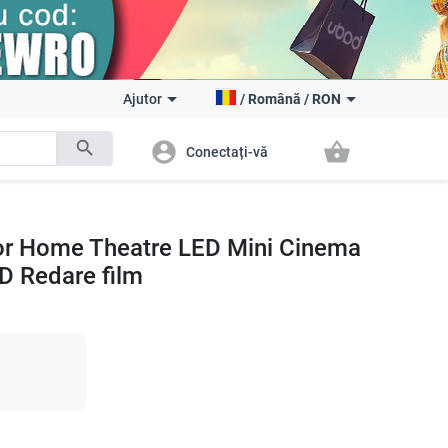
Ajutor
/
Română
/
RON
search
account_circle
shopping_basket
Conectați-vă
tor Home Theatre LED Mini Cinema
D Redare film