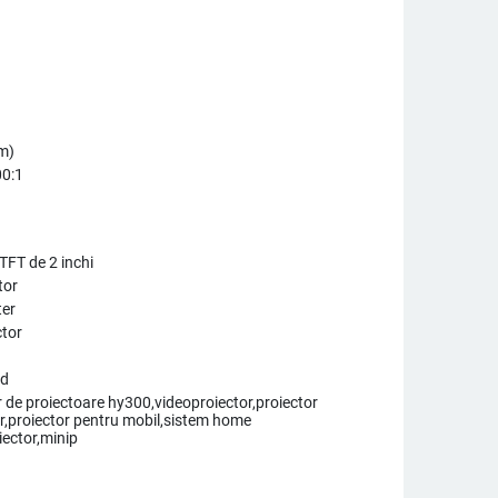
cm)
00:1
TFT de 2 inchi
tor
ter
ctor
ed
 de proiectoare hy300,videoproiector,proiector
or,proiector pentru mobil,sistem home
iector,minip