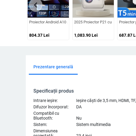
chevron_left
Proiector Android A10 portabil, Ultra HD, Wi-Fi și PTZ
2025 Proiector P21 cu autofocus și 
Proiector
804.37
Lei
1,083.90
Lei
687.87
L
Prezentare generală
Specificații produs
Intrare ieșire:
Ieșire căști de 3,5 mm, HDMI, 
Difuzor încorporat:
DA
Compatibil cu
Bluetooth:
Nu
Sistem:
Sistem multimedia
Dimensiunea
proiectată:
23,4 inci