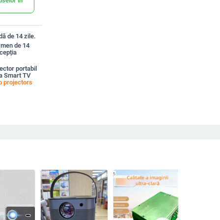
uselor în
ă de 14 zile.
ermen de 14
xcepția
ctor portabil
a Smart TV
o projectors