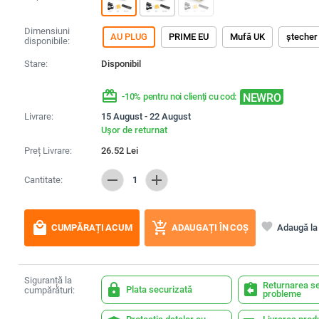
Dimensiuni
AU PLUG
PRIME EU
Mufă UK
ștecher
disponibile:
Stare:
Disponibil
redeem
NEWRO
-10% pentru noi clienți cu cod:
Livrare:
15 August - 22 August
Ușor de returnat
Preț Livrare:
26.52
Lei
remove
add
Cantitate:
1
local_mall
add_shopping_cart
favorite
Adaugă la 
CUMPĂRAȚI ACUM
ADAUGAȚI ÎN COȘ
Siguranță la
Returnarea se
lock
assignment_return
Plata securizată
cumpărături:
probleme