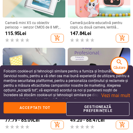
search
Căutare
Salange Mini proiector P400,
YT400 Proiector cu ecran mare WiFi
Folosim cookie-uri și tehnologii similare pentru a furniza și îmbunătăți
480*360 Suport 1080P USB Mini
Android IOS Mobil Același ecran
Serviciul nostru, pentru a vă oferi cea mai bună experiență de utilizare, pentru a
Beamer pentru telefon Smartphone
Film Divertisment Proiecție HD
467.32
Lei
509.04
Lei
menține securitatea platformei, pentru a personaliza conținutul și reclamele și
Home Theatre Cadou pentru copii
Home Theatre Dormitor
add_shopping_cart
add_shopping_cart
pentru a măsura eficacitatea campaniilor noastre de marketing. Alegerea
PK YG300
opțiunii „Acceptă tot”, vă exprimați acordul ca noi și partenerii noștri de
Vezi mai mult
încredere să stocăm cookie-uri și tehnologii similare pe dispozitivul dvs. în
scopuri publicitare și analitice. Vă puteți gestiona preferințele în orice moment
făcând clic pe „Gestionează preferințele”. Pentru mai multe informații, vă
GESTIONEAZĂ
ACCEPTAȚI TOT
rugăm să consultați
Politica noastră de confidențialitate
.
PREFERINȚELE