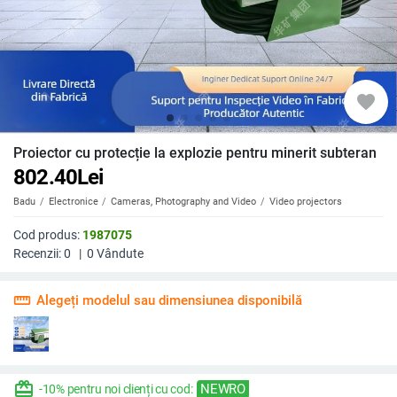
favorite
Proiector cu protecție la explozie pentru minerit subteran
802.40
Lei
Badu
Electronice
Cameras, Photography and Video
Video projectors
Cod produs:
1987075
Recenzii:
0
|
0
Vândute
straighten
Alegeți modelul sau dimensiunea disponibilă
redeem
NEWRO
-10% pentru noi clienți cu cod: