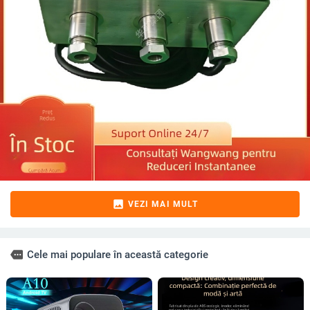
image
VEZI MAI MULT
more
Cele mai populare în această categorie