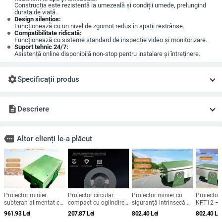
Construcția este rezistentă la umezeală și condiții umede, prelungind
durata de viață.
Design silențios:
Funcționează cu un nivel de zgomot redus în spații restrânse.
Compatibilitate ridicată:
Funcționează cu sisteme standard de inspecție video și monitorizare.
Suport tehnic 24/7:
Asistență online disponibilă non-stop pentru instalare și întreținere.
settings
Specificații produs
description
Descriere
more
Altor clienți le-a plăcut
Proiector minier
Proiector circular
Proiector minier cu
Proiector
subteran alimentat cu
compact cu oglindire
siguranță intrinsecă –
KFT12 – v
gaz, imagine clară,
a ecranului prin cablu,
ecran HD mare, robust
înaltă, afi
961.93
Lei
207.87
Lei
802.40
Lei
802.40
Le
durată lungă a bateriei
compatibil Android și
și durabil