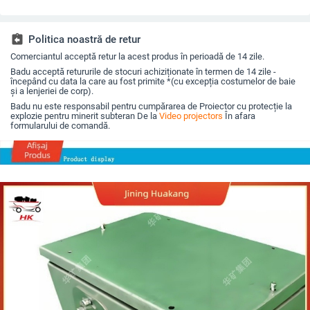
și construcție durabilă
iPhone, redare MP4
prin USB, 1080p
assignment_return
Politica noastră de retur
Comerciantul acceptă retur la acest produs în perioadă de 14 zile.
Badu acceptă retururile de stocuri achiziționate în termen de 14 zile -
începând cu data la care au fost primite *(cu excepția costumelor de baie
și a lenjeriei de corp).
Badu nu este responsabil pentru cumpărarea de Proiector cu protecție la
explozie pentru minerit subteran De la
Video projectors
În afara
formularului de comandă.