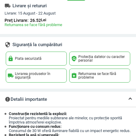
local_shipping
Livrare și retururi
Livrare:
15 August - 22 August
Lei
Preț Livrare:
26.52
Returnarea se face fără probleme
security
Siguranță la cumpărături
Protecția datelor cu caracter
lock
policy
Plata securizată
personal
Livrarea produselor în
Returnarea se face fără
local_shipping
assignment_return
siguranță
probleme
report
Detalii importante
Construcție rezistentă la explozii:
Proiectat pentru mediile subterane ale minelor, cu protecție sporită
împotriva atmosferei explozive.
Funcționare cu consum redus:
Consumul de 30 W oferă iluminare fiabilă cu un impact energetic redus.
Rezistent la apă și umezeală: