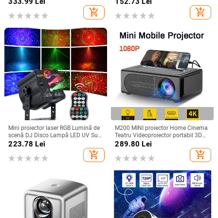
Player Copii Cinema Cadou
theater Mini proiector portabil
333.99
Lei
152.73
Lei
Compatibil USB Smart TV BOX
YG300 LED pentru copii Proiect
add_shopping_cart
add_shopping_cart
1080P Film HD
video mobil
Mini proiector laser RGB Lumină de
M200 MINI proiector Home Cinema
scenă DJ Disco Lampă LED UV Sun
Teatru Videoproiector portabil 3D
Strobe Efect de scenă Nunta
LED Videoproiector pentru jocuri
223.78
Lei
289.80
Lei
Crăciun Petrecere de vacanță
Laser Beamer 4K 1080P Via HD
add_shopping_cart
add_shopping_cart
Port Smart TV BOX