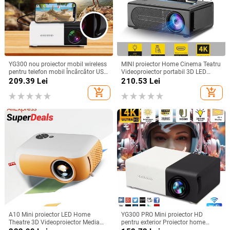
YG300 nou proiector mobil wireless
MINI proiector Home Cinema Teatru
pentru telefon mobil Încărcător USB
Videoproiector portabil 3D LED
putere acasă dormitor portabil
Videoproiector pentru jocuri Laser
209.39
Lei
210.53
Lei
home theater, utilizare în aer liber, în
Beamer 4K 1080P Via HD Port
add_shopping_cart
add_shopping_cart
interior
Smart TV BOX
A10 Mini proiector LED Home
YG300 PRO Mini proiector HD
Theatre 3D Videoproiector Media
pentru exterior Proiector home