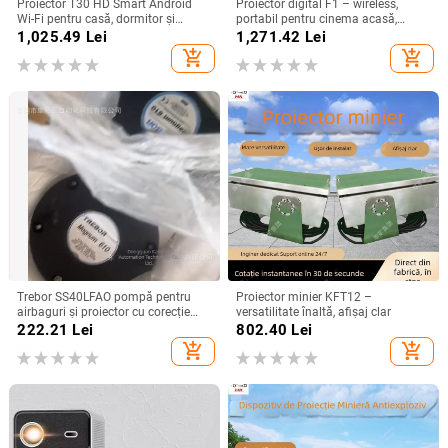
Proiector T30 HD Smart Android
Proiector digital F1 – wireless,
Wi-Fi pentru casă, dormitor și
portabil pentru cinema acasă,
cinema de familie
rezoluție 720P, modul de proiecție:
1,025.49
Lei
1,271.42
Lei
toate, greutate 1,58 kg
add_shopping_cart
add_shopping_cart
Trebor SS40LFAO pompă pentru
Proiector minier KFT12 –
airbaguri și proiector cu corecție
versatilitate înaltă, afișaj clar
inteligentă
222.21
Lei
802.40
Lei
add_shopping_cart
add_shopping_cart