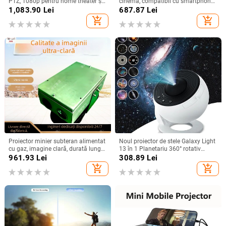
PTZ, 1080p pentru home theater și
cinema, compatibil cu smartphone,
birou
rezoluție HD, model T5mini Android
1,083.90
Lei
687.87
Lei
versiune
add_shopping_cart
add_shopping_cart
Proiector minier subteran alimentat
Noul proiector de stele Galaxy Light
cu gaz, imagine clară, durată lungă
13 în 1 Planetariu 360° rotativ
a bateriei și construcție durabilă
Aurora Lampă de noapte pentru
961.93
Lei
308.89
Lei
dormitor Cer înstelat Copii Cadou
add_shopping_cart
add_shopping_cart
pentru adulți