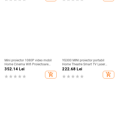
Mini proiector 1080P video mobil
YG300 MINI proiector portabil
Home Cinema Wifi Proiectoare
Home Theatre Smart TV Laser
portabile inteligente Proiector fără
Beamer Cinema 3D LED
352.14
Lei
222.68
Lei
fir același ecran pentru Iphone
Videoproiector pentru film
add_shopping_cart
add_shopping_cart
Android
1920X1080 prin portul HD