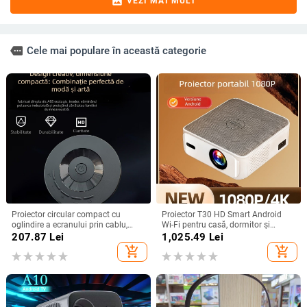
image
VEZI MAI MULT
more
Cele mai populare în această categorie
Proiector circular compact cu
Proiector T30 HD Smart Android
oglindire a ecranului prin cablu,
Wi-Fi pentru casă, dormitor și
compatibil Android și iPhone,
cinema de familie
207.87
Lei
1,025.49
Lei
redare MP4 prin USB, 1080p
add_shopping_cart
add_shopping_cart