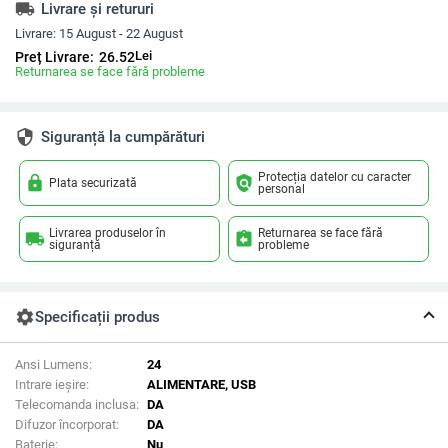
local_shipping
Livrare și retururi
Livrare:
15 August - 22 August
Lei
Preț Livrare:
26.52
Returnarea se face fără probleme
security
Siguranță la cumpărături
Protecția datelor cu caracter
lock
policy
Plata securizată
personal
Livrarea produselor în
Returnarea se face fără
local_shipping
assignment_return
siguranță
probleme
settings
Specificații produs
Ansi Lumens:
24
Intrare ieșire:
ALIMENTARE, USB
Telecomanda inclusa:
DA
Difuzor încorporat:
DA
Baterie:
Nu