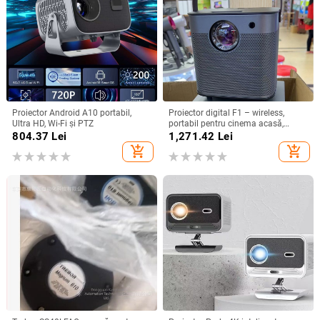
Proiector Android A10 portabil,
Proiector digital F1 – wireless,
Ultra HD, Wi-Fi și PTZ
portabil pentru cinema acasă,
rezoluție 720P, modul de proiecție:
804.37
Lei
1,271.42
Lei
toate, greutate 1,58 kg
add_shopping_cart
add_shopping_cart