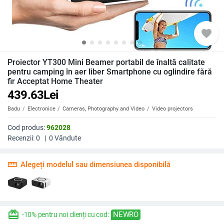
favorite
Proiector YT300 Mini Beamer portabil de înaltă calitate
pentru camping în aer liber Smartphone cu oglindire fără
fir Acceptat Home Theater
439.63
Lei
Badu
Electronice
Cameras, Photography and Video
Video projectors
Cod produs:
962028
Recenzii:
0
|
0
Vândute
straighten
Alegeți modelul sau dimensiunea disponibilă
redeem
NEWRO
-10% pentru noi clienți cu cod: