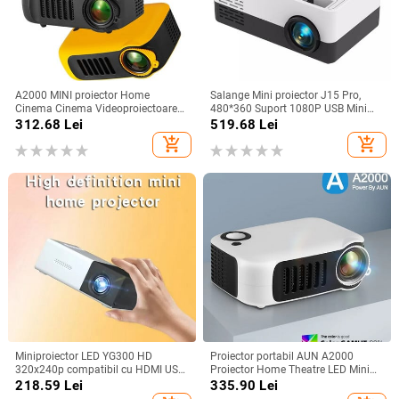
A2000 MINI proiector Home
Salange Mini proiector J15 Pro,
Cinema Cinema Videoproiectoare
480*360 Suport 1080P USB Mini
portabile 3D LED Videoproiector
Beamer pentru telefon Smartphone
312.68
Lei
519.68
Lei
pentru jocuri Laser Beamer 4K
Home Theatre Cadou pentru copii
add_shopping_cart
add_shopping_cart
1080P Via HD Port Smart TV BOX
PK YG300
Miniproiector LED YG300 HD
Proiector portabil AUN A2000
320x240p compatibil cu HDMI USB
Proiector Home Theatre LED Mini
TF audio player multimedia acasă
Cinema Smart TV Beamer Suport
218.59
Lei
335.90
Lei
Proiector inteligent
1080P Full HD Redare film