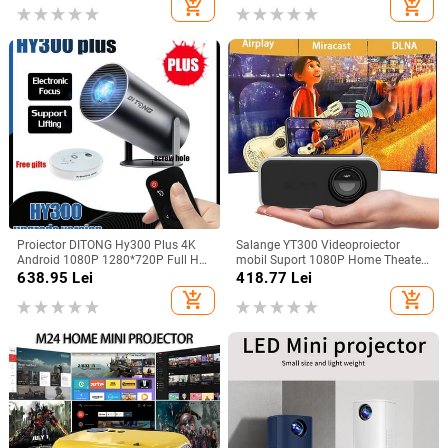
add_shopping_cart
add_shopping_cart
Proiector DITONG Hy300 Plus 4K
Salange YT300 Videoproiector
Android 1080P 1280*720P Full HD
mobil Suport 1080P Home Theater
Home Theatre Video Miniproiector
Media Player cu fir fără fir Același
638.95
Lei
418.77
Lei
LED pentru filme Versiune
ecran Android IOS Smartphone
add_shopping_cart
add_shopping_cart
actualizată