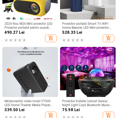
2024 Nou M24 Mini proiector LED
Proiector portabil Smart TV WIFI
Proiector portabil pentru acasă
Home Beamer LED Mini proiector
compatibil HDMI USB 640*480P
LED Proiector Media Video Player
490.27
Lei
528.33
Lei
Suport 1080P Proiectie video
Proiector pentru uz casnic #20
add_shopping_cart
add_shopping_cart
Cadouri pentru copii
Miniproiector video mobil YT500
Proiector înstelat colorat Galaxy
LED Home Theater Media Player
Night Light Copil Bluetooth Music
Cadou pentru copii Cinema
Player USB Nightlight Star
339.50
Lei
75.98
Lei
Proiector Multiscreen cu fir
Nightlight Proiector romantic
add_shopping_cart
add_shopping_cart
Lampă de noapte Cadou