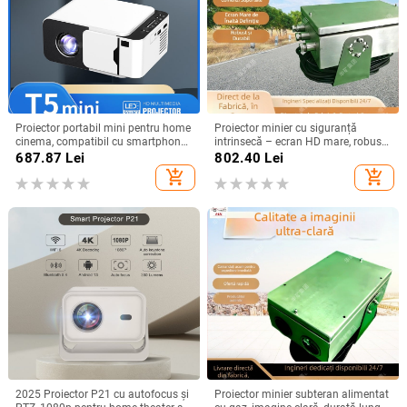
Proiector portabil mini pentru home
Proiector minier cu siguranță
cinema, compatibil cu smartphone,
intrinsecă – ecran HD mare, robust
rezoluție HD, model T5mini Android
și durabil
687.87
Lei
802.40
Lei
versiune
add_shopping_cart
add_shopping_cart
2025 Proiector P21 cu autofocus și
Proiector minier subteran alimentat