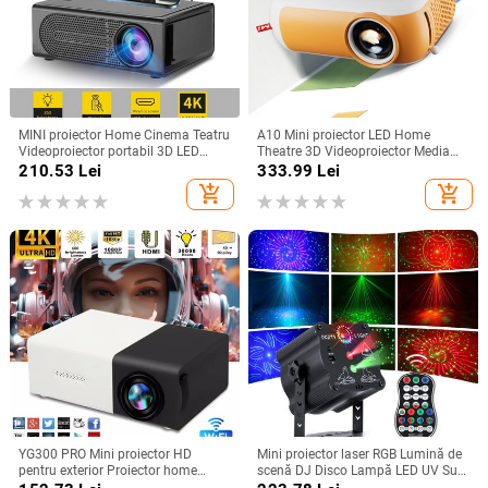
MINI proiector Home Cinema Teatru
A10 Mini proiector LED Home
Videoproiector portabil 3D LED
Theatre 3D Videoproiector Media
Videoproiector pentru jocuri Laser
Player Copii Cinema Cadou
210.53
Lei
333.99
Lei
Beamer 4K 1080P Via HD Port
Compatibil USB Smart TV BOX
add_shopping_cart
add_shopping_cart
Smart TV BOX
1080P Film HD
YG300 PRO Mini proiector HD
Mini proiector laser RGB Lumină de
pentru exterior Proiector home
scenă DJ Disco Lampă LED UV Sun
theater Mini proiector portabil
Strobe Efect de scenă Nunta