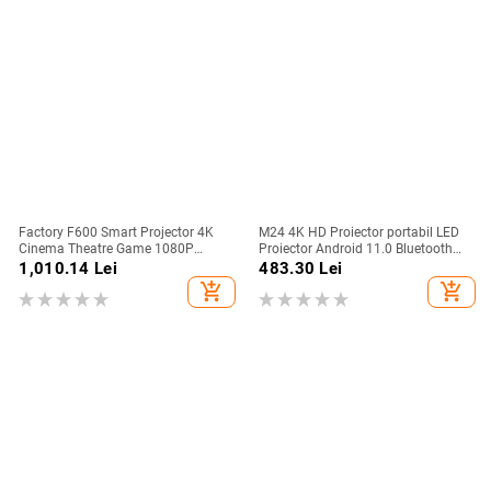
Factory F600 Smart Projector 4K
M24 4K HD Proiector portabil LED
Cinema Theatre Game 1080P
Proiector Android 11.0 Bluetooth
Multimedia Projector Mini portabil
WIFI 6.0BT5.0 1920*1080P Home
1,010.14
Lei
483.30
Lei
Home Pocket Projector
Theatre Autofocus Mini proiector
add_shopping_cart
add_shopping_cart