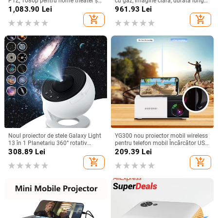
PTZ, 1080p pentru home theater și
cu gaz, imagine clară, durată lungă
birou
a bateriei și construcție durabilă
1,083.90
Lei
961.93
Lei
add_shopping_cart
add_shopping_cart
Noul proiector de stele Galaxy Light
YG300 nou proiector mobil wireless
13 în 1 Planetariu 360° rotativ
pentru telefon mobil Încărcător USB
Aurora Lampă de noapte pentru
putere acasă dormitor portabil
308.89
Lei
209.39
Lei
dormitor Cer înstelat Copii Cadou
home theater, utilizare în aer liber, în
add_shopping_cart
add_shopping_cart
pentru adulți
interior