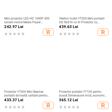
Mini proiector LED HD 1080P 400
Telefon mobil YT300 Mini portabil
lumeni Home Media Player
HD fără fir cu fir Proiector cu
320x240 Microproiector LED
același ecran WiFi LED Lumină
242.97
Lei
439.63
Lei
portabil cu telecomandă
Home Theatre Media Player Video
add_shopping_cart
add_shopping_cart
Proiector YT500 Mini Beamer
Proiector portabil YT100 pentru
portabil de înaltă calitate pentru
acasă Dimensiune mică, economie
camping în aer liber Smartphone cu
de spațiu, ecran mare, conexiune
433.37
Lei
365.12
Lei
oglindire fără fir Acceptat Home
mobilă fără fir, telefon mobil,
add_shopping_cart
add_shopping_cart
Theater
cadouri de festival