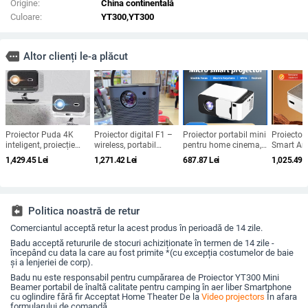
Origine:
China continentală
Culoare:
YT300,YT300
more
Altor clienți le-a plăcut
Proiector Puda 4K
Proiector digital F1 –
Proiector portabil mini
Proiector
inteligent, proiecție
wireless, portabil
pentru home cinema,
Smart And
directă, model 2025,
pentru cinema acasă,
compatibil cu
pentru ca
1,429.45
Lei
1,271.42
Lei
687.87
Lei
1,025.49
L
55W, Guangdong
rezoluție 720P, modul
smartphone, rezoluție
și cinema
de proiecție: toate,
HD, model T5mini
greutate 1,58 kg
Android versiune
assignment_return
Politica noastră de retur
Comerciantul acceptă retur la acest produs în perioadă de 14 zile.
Badu acceptă retururile de stocuri achiziționate în termen de 14 zile -
începând cu data la care au fost primite *(cu excepția costumelor de baie
și a lenjeriei de corp).
Badu nu este responsabil pentru cumpărarea de Proiector YT300 Mini
Beamer portabil de înaltă calitate pentru camping în aer liber Smartphone
cu oglindire fără fir Acceptat Home Theater De la
Video projectors
În afara
formularului de comandă.