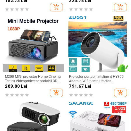
152.73
Lei
223.78
Lei
YG300 LED pentru copii Proiect
Crăciun Petrecere de vacanță
add_shopping_cart
add_shopping_cart
video mobil
M200 MINI proiector Home Cinema
Proiector portabil inteligent HY300
Teatru Videoproiector portabil 3D
Android Wifi pentru telefon
LED Videoproiector pentru jocuri
Samsung iPhone 1280 720P Full
289.80
Lei
791.67
Lei
Laser Beamer 4K 1080P Via HD
HD Office Home Theatre Mini
add_shopping_cart
add_shopping_cart
Port Smart TV BOX
proiector video