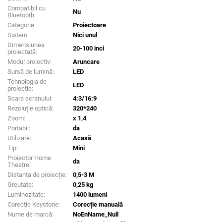
Compatibil cu
Nu
Bluetooth:
Categorie:
Proiectoare
Sistem:
Nici unul
Dimensiunea
20-100 inci
proiectată:
Modul proiectiv:
Aruncare
Sursă de lumină:
LED
Tehnologia de
LED
proiecție:
Scara ecranului:
4:3/16:9
Rezoluție optică:
320*240
Zoom:
x 1,4
Portabil:
da
Utilizare:
Acasă
Tip:
Mini
Proiector Home
da
Theatre:
Distanța de proiecție:
0,5-3 M
Greutate:
0,25 kg
Luminozitate:
1400 lumeni
Corecție Keystone:
Corecție manuală
Nume de marcă:
NoEnName_Null