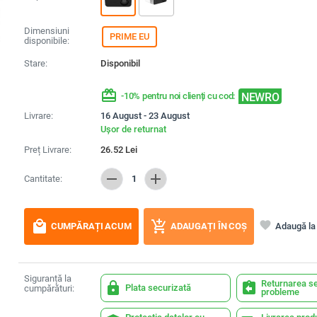
Dimensiuni
PRIME EU
disponibile:
Stare:
Disponibil
redeem
NEWRO
-10% pentru noi clienți cu cod:
Livrare:
16 August - 23 August
Ușor de returnat
Preț Livrare:
26.52
Lei
remove
add
Cantitate:
1
local_mall
add_shopping_cart
favorite
Adaugă la 
CUMPĂRAȚI ACUM
ADAUGAȚI ÎN COȘ
Siguranță la
Returnarea se
lock
assignment_return
Plata securizată
cumpărături:
probleme