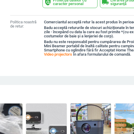
Protecția datelor cu
Livrarea prod
policy
local_shipping
caracter personal
siguranță
Politica noastră
Comerciantul acceptă retur la acest produs în perioad
de retur:
Badu acceptă retururile de stocuri achiziționate în t
zile - începând cu data la care au fost primite *(cu e
costumelor de baie și a lenjeriei de corp).
Badu nu este responsabil pentru cumpărarea de Pro
Mini Beamer portabil de înaltă calitate pentru camping
Smartphone cu oglindire fără fir Acceptat Home Thea
Video projectors
În afara formularului de comandă.