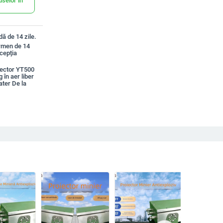
uselor în
ă de 14 zile.
ermen de 14
xcepția
iector YT500
 în aer liber
ter De la