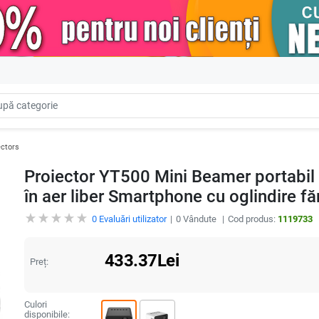
ectors
Proiector YT500 Mini Beamer portabil 
în aer liber Smartphone cu oglindire f
0
Evaluări utilizator
0
Vândute
Cod produs:
1119733
433.37
Lei
Preț:
Culori
disponibile: