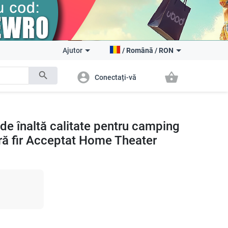
Ajutor
/
Română
/
RON
search
account_circle
shopping_basket
Conectați-vă
de înaltă calitate pentru camping
ără fir Acceptat Home Theater