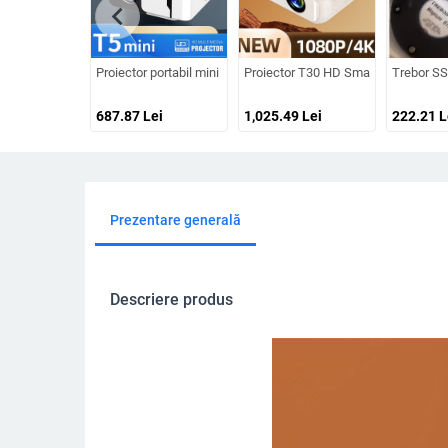
chevron_left
Proiector portabil mini pentru home cinema, compatibil cu sma
Proiector T30 HD Smart Android Wi-F
Trebor SS
687.87
Lei
1,025.49
Lei
222.21
L
Prezentare generală
Descriere produs