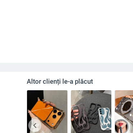
Altor clienți le-a plăcut
chevron_left