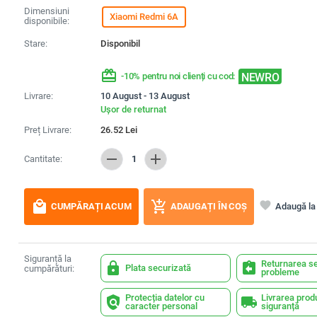
Dimensiuni
Xiaomi Redmi 6A
disponibile:
Stare:
Disponibil
redeem
NEWRO
-10% pentru noi clienți cu cod:
Livrare:
10 August - 13 August
Ușor de returnat
Preț Livrare:
26.52
Lei
remove
add
Cantitate:
1
local_mall
add_shopping_cart
favorite
Adaugă la 
CUMPĂRAȚI ACUM
ADAUGAȚI ÎN COȘ
Siguranță la
Returnarea se
lock
assignment_return
Plata securizată
cumpărături:
probleme
Protecția datelor cu
Livrarea prod
policy
local_shipping
caracter personal
siguranță