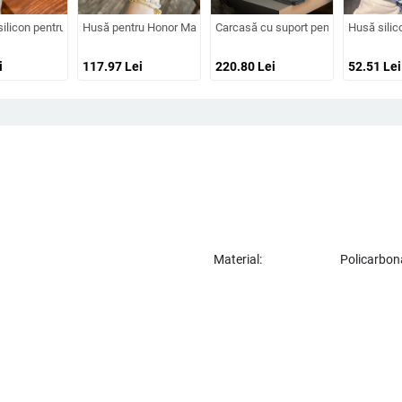
7 Pro și Pro Max, acoperire completă, anti-șoc
 electroplatat în flacără, design decupat, compatibilă cu A26/A36/A56 și A54/
ilicon pentru Huawei Pura70/Pura70 Pro cu cristale, transparentă, estetică, supor
Husă pentru Honor Magic V5 cu protecție magnetică a axului centr
Carcasă cu suport pentru Honor Magi
Husă silic
i
117.97
Lei
220.80
Lei
52.51
Lei
Material:
Policarbon