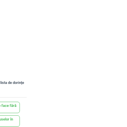
lista de dorințe
 face fără
uselor în