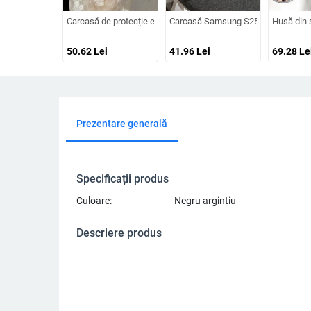
Carcasă de protecție electroplacată Aurora pentru iPhone 12–1
Carcasă Samsung S25/S24 cu finisaj
Husă din s
50.62
Lei
41.96
Lei
69.28
Le
Prezentare generală
Specificații produs
Culoare:
Negru argintiu
Descriere produs