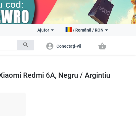
Ajutor
/
Română
/
RON
search
account_circle
shopping_basket
Conectați-vă
 Xiaomi Redmi 6A, Negru / Argintiu