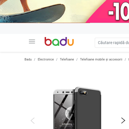
menu
Badu
Electronice
Telefoane
Telefoane mobile și accesorii