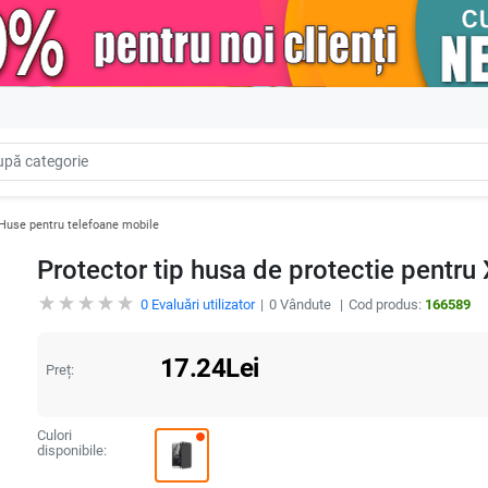
Huse pentru telefoane mobile
Protector tip husa de protectie pentru
0
Evaluări utilizator
0
Vândute
Cod produs:
166589
17.24
Lei
Preț:
Culori
disponibile: