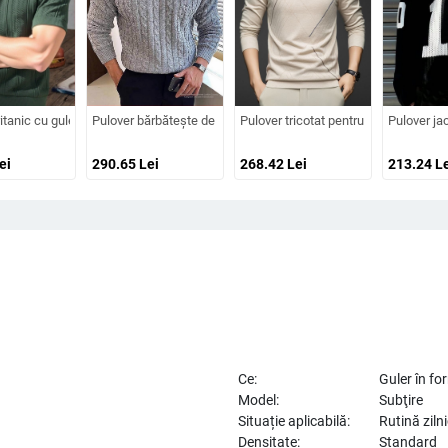
 semi-deschis, model Twist, amestec din fibre de poliester, cald pentru ținute casu
gi, guler rotund, stil coreean, croi lejer, bloc de culori
ritanic cu guler tip cămașă, mâneci lungi, lână 30–35%, fără cute
Pulover bărbătește de toamnă-iarna, gros tricot torsadat, guler se
Pulover tricotat pentru bărbați, guler
Pulover jac
ei
290.65
Lei
268.42
Lei
213.24
Le
Ce:
Guler în f
Model:
Subţire
Situație aplicabilă:
Rutină ziln
Densitate:
Standard