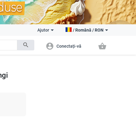
Ajutor
/
Română
/
RON
search
account_circle
shopping_basket
Conectați-vă
ngi