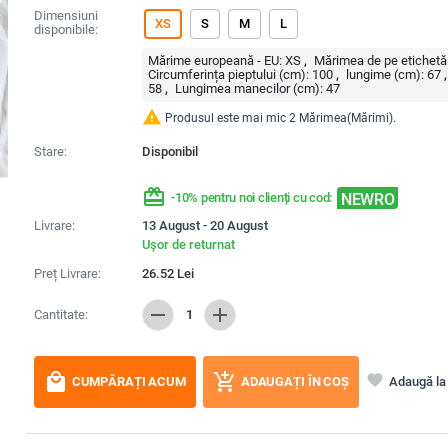
Dimensiuni
XS
S
M
L
disponibile:
Mărime europeană - EU:
XS
Mărimea de pe etichetă
Circumferința pieptului (cm):
100
lungime (cm):
67
58
Lungimea manecilor (cm):
47
warning
Produsul este mai mic 2 Mărimea(Mărimi).
Stare:
Disponibil
redeem
NEWRO
-10% pentru noi clienți cu cod:
Livrare:
13 August - 20 August
Ușor de returnat
Preț Livrare:
26.52
Lei
remove
add
Cantitate:
1
local_mall
add_shopping_cart
favorite
Adaugă la 
CUMPĂRAȚI ACUM
ADAUGAȚI ÎN COȘ