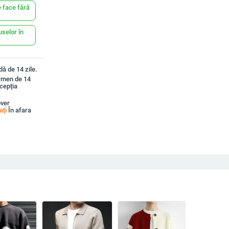
 face fără
uselor în
ă de 14 zile.
ermen de 14
xcepția
over
ați
În afara