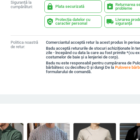
Siguranță la
Returnarea se
lock
assignment_return
Plata securizată
cumpărături:
probleme
Protecția datelor cu
Livrarea prod
policy
local_shipping
caracter personal
siguranță
Politica noastră
Comerciantul acceptă retur la acest produs în perioad
de retur:
Badu acceptă retururile de stocuri achiziționate în t
zile - începând cu data la care au fost primite *(cu e
costumelor de baie și a lenjeriei de corp).
Badu nu este responsabil pentru cumpărarea de Pul
bărbătesc cu decolteu O și dungi De la
Pulovere bărb
formularului de comandă.