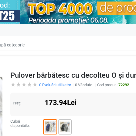
Pulover bărbătesc cu decolteu O și du
0
Evaluări utilizator
0
Vândute
Cod produs:
72292
173.94
Lei
Preț:
Culori
disponibile: