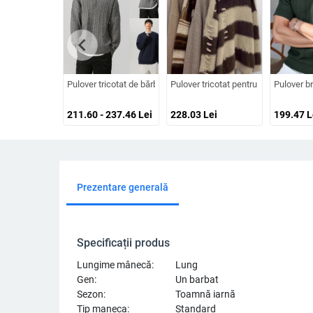
chevron_left
Pulover tricotat de bărbați, mâneci lungi, croială lejeră, guler
Pulover tricotat pentru bărbați, în dun
Pulover b
211.60 - 237.46
Lei
228.03
Lei
199.47
L
Prezentare generală
Specificații produs
Lungime mânecă:
Lung
Gen:
Un barbat
Sezon:
Toamnă iarnă
Tip maneca:
Standard