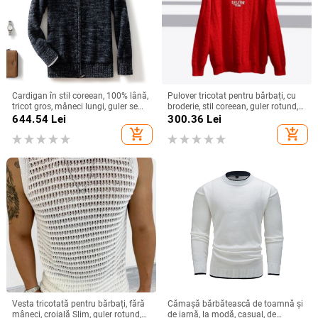
Cardigan în stil coreean, 100% lână,
Pulover tricotat pentru bărbați, cu
tricot gros, mâneci lungi, guler semi-
broderie, stil coreean, guler rotund,
înalt
design color-block, material din
644.54
Lei
300.36
Lei
amestec de bumbac
add_shopping_cart
add_shopping_cart
Vesta tricotată pentru bărbați, fără
Cămașă bărbătească de toamnă și
mâneci, croială Slim, guler rotund,
de iarnă, la modă, casual, de