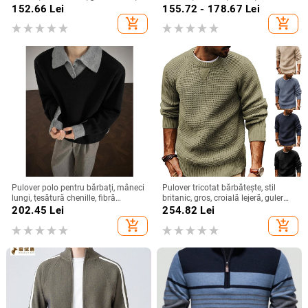
tricot subțire, model cu motive
culoare solidă, cu guler rotund,
152.66
Lei
155.72 - 178.67
Lei
florale perforate, lână 91–95%
„Ieșire sportivă”
add_shopping_cart
add_shopping_cart
Pulover polo pentru bărbați, mâneci
Pulover tricotat bărbătește, stil
lungi, țesătură chenille, fibră
britanic, gros, croială lejeră, guler
vinylon, model intarsia
rotund, mâneci lungi, amestec de
202.45
Lei
254.82
Lei
fibre acrilice
add_shopping_cart
add_shopping_cart