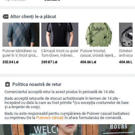
more
Altor clienți le-a plăcut
Pulover bărbătesc cu
Cămașă tricot cu guler
Pulover tricotat,
Ochelari 
guler în V, tricot gros,
Turn-Down, mâneci
casual, croială lejeră,
anti-scur
mânecă lungă, model
scurte, croială lejeră,
guler rotund, mânecă
jd601101
202.04
Lei
269.87
Lei
404.66
Lei
404.66
Le
în carouri
viscoză 72%, Toamna
cu design de cinci
Material 
2025
puncte, detaliu găuri,
Pentru ad
grosime medie
assignment_return
Politica noastră de retur
Comerciantul acceptă retur la acest produs în perioadă de 14 zile.
Badu acceptă retururile de stocuri achiziționate în termen de 14 zile -
începând cu data la care au fost primite *(cu excepția costumelor de baie
și a lenjeriei de corp).
Badu nu este responsabil pentru cumpărarea de Pulover casual barbatesc
cu imprimeu De la
Pulovere bărbați
În afara formularului de comandă.