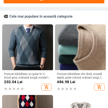
more
Cele mai populare în această categorie
Pulover bărbătesc cu guler în V,
Pulover bărbătesc din lână, croială
tricot gros, mânecă lungă, model în
lejeră, guler rotund, mâneci lungi, tiv
carouri
ribat, 100% lână australiană
202.04
Lei
486.98
Lei
add_shopping_cart
add_shopping_cart