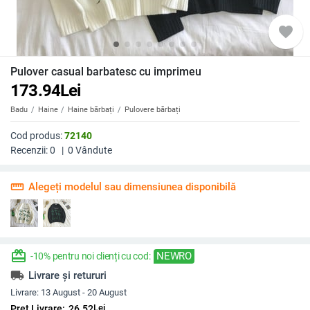
favorite
Pulover casual barbatesc cu imprimeu
173.94
Lei
Badu
Haine
Haine bărbați
Pulovere bărbați
Cod produs:
72140
Recenzii:
0
|
0
Vândute
straighten
Alegeți modelul sau dimensiunea disponibilă
redeem
NEWRO
-10% pentru noi clienți cu cod:
local_shipping
Livrare și retururi
Livrare:
13 August - 20 August
Lei
Preț Livrare:
26.52