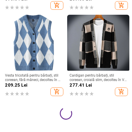
bumbac-acril
toamnă-iarnă
add_shopping_cart
add_shopping_cart
Vesta tricotată pentru bărbați, stil
Cardigan pentru bărbați, stil
coreean, fără mâneci, decolteu în V,
coreean, croială slim, decolteu în V,
croială lejeră, lână 30–35%
mâneci lungi, broderie
209.25
Lei
277.41
Lei
add_shopping_cart
add_shopping_cart