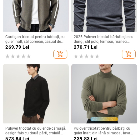
Cardigan tricotat pentru bărbați, cu
2025 Pulover tricotat bărbătește cu
guler înalt, stil coreean, casual de
dungi, stil polo, fermoar, mâneci
toamnă
lungi, mărime mare, amestec blană
269.79
Lei
270.71
Lei
de iepure 30–35%
add_shopping_cart
add_shopping_cart
Pulover tricotat cu guler de cămașă,
Pulover tricotat pentru bărbați, cu
design fals cu două părți, croială
guler înalt, din lână și modal, lavabil
lejeră, mâneci lungi, amestec
la mașină, casual, cald pentru
573.84
Lei
239.83
Lei