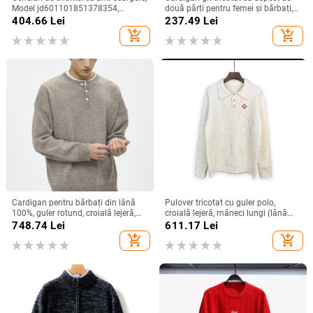
Model jd601101851378354,
două părți pentru femei și bărbați,
Material Vinylon, Pentru adulți
primăvara-toamna 2025, guler
404.66
Lei
237.49
Lei
bărbați
rotund
add_shopping_cart
add_shopping_cart
Cardigan pentru bărbați din lână
Pulover tricotat cu guler polo,
100%, guler rotund, croială lejeră,
croială lejeră, mâneci lungi (lână
mâneci lungi
71–75%; jacquard; guler polo;
748.74
Lei
611.17
Lei
lungime medie; material respirabil)
add_shopping_cart
add_shopping_cart