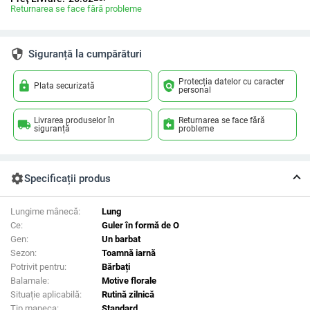
Returnarea se face fără probleme
security
Siguranță la cumpărături
Protecția datelor cu caracter
lock
policy
Plata securizată
personal
Livrarea produselor în
Returnarea se face fără
local_shipping
assignment_return
siguranță
probleme
settings
Specificații produs
Lungime mânecă:
Lung
Ce:
Guler în formă de O
Gen:
Un barbat
Sezon:
Toamnă iarnă
Potrivit pentru:
Bărbați
Balamale:
Motive florale
Situație aplicabilă:
Rutină zilnică
Tip maneca:
Standard