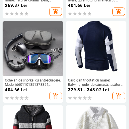
mâneci scurte, croială lejeră,
lejeră, guler rotund, mânecă cu
viscoză 72%, Toamna 2025
design de cinci puncte, detaliu
269.87
Lei
404.66
Lei
găuri, grosime medie
add_shopping_cart
add_shopping_cart
Ochelari de snorkel cu anti-scurgere,
Cardigan tricotat cu mâneci
Model jd601101851378354,
Batwing, guler de cămașă, țesătură
Material Vinylon, Pentru adulți
Chenille Vinylon, grosime obișnuită
404.66
Lei
329.31 - 343.02
Lei
bărbați
add_shopping_cart
add_shopping_cart