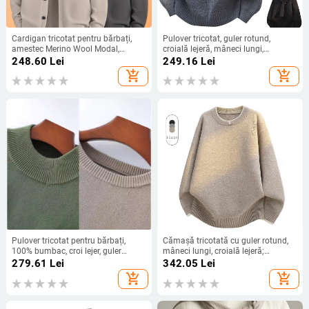
Cardigan tricotat pentru bărbați,
Pulover tricotat, guler rotund,
amestec Merino Wool Modal,
croială lejeră, mâneci lungi,
croială lejeră, guler rotund, mâneci
amestec de poliester respirabil
248.60
Lei
249.16
Lei
lungi
add_shopping_cart
add_shopping_cart
Pulover tricotat pentru bărbați,
Cămașă tricotată cu guler rotund,
100% bumbac, croi lejer, guler
mâneci lungi, croială lejeră;
rotund, mâneci lungi, respirabil,
amestec de țesături: fibră de
279.61
Lei
342.05
Lei
casual de iarnă
poliester (69% poliester, 17,8%
add_shopping_cart
add_shopping_cart
nailon, 10,5% acrilic, 2,7% spandex)