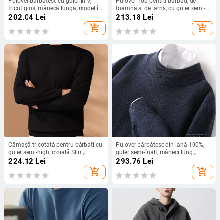
Pulover bărbătesc cu guler în V,
Pulover nou pentru bărbați, de
tricot gros, mânecă lungă, model în
toamnă și de iarnă, cu guler semi-
carouri
înalt, cu litere jacquard, cu mânecă
202.04
Lei
213.18
Lei
lungă, pentru comerț exterior,
add_shopping_cart
add_shopping_cart
pulover casual cald pentru bărbați
Cămașă tricotată pentru bărbați cu
Pulover bărbătesc din lână 100%,
guler semi-high, croială Slim,
guler semi‑înalt, mâneci lungi,
mâneci lungi, țesătură subțire cu
croială slim, iarnă
224.12
Lei
293.76
Lei
luciu de mătase. Amestec viscose
add_shopping_cart
add_shopping_cart
48,2%, poliester 28,8%, nylon 22%,
lână 1%. Potrivit pentru zilnic,
primăvară și toamnă.