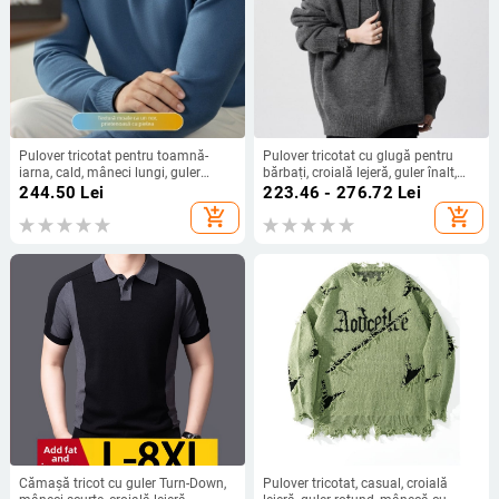
Pulover tricotat pentru toamnă-
Pulover tricotat cu glugă pentru
iarna, cald, mâneci lungi, guler
bărbați, croială lejeră, guler înalt,
rotund, strat de bază, lavabil la
țesătură antibacteriană,
244.50
Lei
223.46 - 276.72
Lei
mașină
îmbrăcăminte de iarnă
add_shopping_cart
add_shopping_cart
Cămașă tricot cu guler Turn-Down,
Pulover tricotat, casual, croială