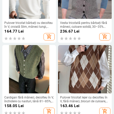
Pulover tricotat bărbați cu decolteu
Vesta tricotată pentru bărbați fără
în V, croială Slim, mâneci lungi,
mâneci, culoare solidă, 30–35%
toamnă-iarnă, amestec sintetic cu
lână, lână cu grosime obișnuită,
164.77
Lei
236.67
Lei
acril, stil casual
pentru iarnă
add_shopping_cart
add_shopping_cart
Cardigan fără mâneci, decolteu în V,
Pulover tricotat lejer cu decolteu în
închidere cu nasturi, lână 81–85%,
V, fără mâneci, blocuri de culoare,
croială lejeră pentru primăvară-
inspirat de stil Hong Kong/Japonia
158.05
Lei
163.46
Lei
toamnă
add_shopping_cart
add_shopping_cart