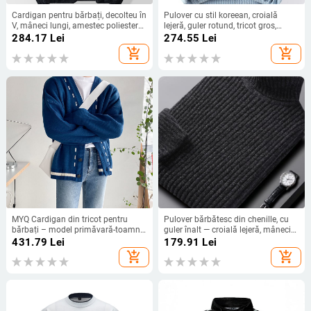
Cardigan pentru bărbați, decolteu în
Pulover cu stil koreean, croială
V, mâneci lungi, amestec poliester
lejeră, guler rotund, tricot gros,
50%, croială dreaptă
100% viscoză
284.17
Lei
274.55
Lei
add_shopping_cart
add_shopping_cart
MYQ Cardigan din tricot pentru
Pulover bărbătesc din chenille, cu
bărbați – model primăvară-toamnă,
guler înalt — croială lejeră, mâneci
croială lejeră, stil coreean la modă,
lungi, tiv ribat
431.79
Lei
179.91
Lei
pulover pentru cuplu
add_shopping_cart
add_shopping_cart