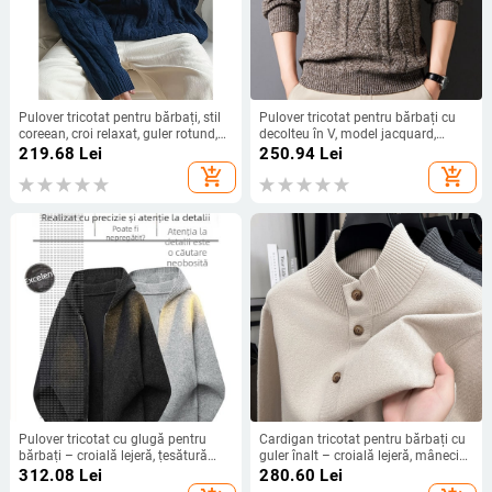
Pulover tricotat pentru bărbați, stil
Pulover tricotat pentru bărbați cu
coreean, croi relaxat, guler rotund,
decolteu în V, model jacquard,
mâneci lungi, toamnă
mâneci lungi, grosime moderată,
219.68
Lei
250.94
Lei
lavabil la mașină
add_shopping_cart
add_shopping_cart
Pulover tricotat cu glugă pentru
Cardigan tricotat pentru bărbați cu
bărbați – croială lejeră, țesătură
guler înalt – croială lejeră, mâneci
groasă, modal cu păr de iepure,
lungi, țesătură groasă, tiv ribat;
312.08
Lei
280.60
Lei
mâneci lungi
respirabil, lavabil la mașină,