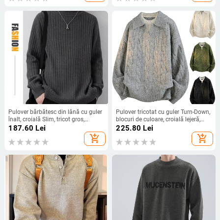
Pulover bărbătesc din lână cu guler
Pulover tricotat cu guler Turn-Down,
înalt, croială Slim, tricot gros,
blocuri de culoare, croială lejeră,
mâneci lungi, margine ribată,
mâneci lungi, casual de iarnă
187.60
Lei
225.80
Lei
pentru toamnă-iarnă 2024
add_shopping_cart
add_shopping_cart