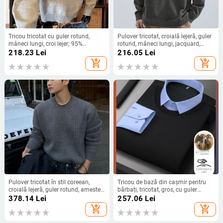
Tricou tricotat cu guler rotund,
Pulover tricotat, croială lejeră, guler
mâneci lungi, croi lejer; 95%
rotund, mâneci lungi, jacquard,
poliester (amestec de fibre sintetice)
poliester 90%
218.23
Lei
216.05
Lei
add_shopping_cart
add_shopping_cart
Pulover tricotat în stil coreean,
Tricou de bază din cașmir pentru
croială lejeră, guler rotund, amestec
bărbați, tricotat, gros, cu guler
acrilic/poliester/nylon
rabatabil, mâneci lungi
378.14
Lei
257.06
Lei
add_shopping_cart
add_shopping_cart