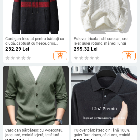
Cardigan tricotat pentru bărbați cu
Pulover tricotat, stil coreean, croi
glugă, căptușit cu fleece, gros,
lejer, guler rotund, mâneci lungi
croială slim, mâneci lungi
232.29
Lei
295.32
Lei
add_shopping_cart
add_shopping_cart
Cardigan bărbătesc cu V-decolteu,
Pulover bărbătesc din lână 100%,
jacquard, croială lejeră; țesătură
guler Turn-down, călduros, croială
viscose 49%, poliester 30%, nylon
mulată