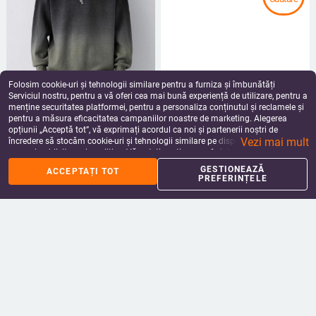
Folosim cookie-uri și tehnologii similare pentru a furniza și îmbunătăți
Serviciul nostru, pentru a vă oferi cea mai bună experiență de utilizare, pentru a
2024 Toamna și iarna nouă Pulover
Tricotaje noi de toamnă 2025
menține securitatea platformei, pentru a personaliza conținutul și reclamele și
pentru bărbați Culoare treptată
Tricotaje Jachetă Cardigan
pentru a măsura eficacitatea campaniilor noastre de marketing. Alegerea
Guler rotund Marcă de modă
Tricotaje
253.39
Lei
239.06
Lei
opțiunii „Acceptă tot”, vă exprimați acordul ca noi și partenerii noștri de
Adolescent dintr-o singură bucată
add_shopping_cart
add_shopping_cart
Vezi mai mult
încredere să stocăm cookie-uri și tehnologii similare pe dispozitivul dvs. în
de catifea tricotată Pulover casual
scopuri publicitare și analitice. Vă puteți gestiona preferințele în orice moment
făcând clic pe „Gestionează preferințele”. Pentru mai multe informații, vă
GESTIONEAZĂ
ACCEPTAȚI TOT
rugăm să consultați
Politica noastră de confidențialitate
.
PREFERINȚELE
Pulover de iarnă nou pentru bărbați
ASCLO pulover de iarnă cald cu