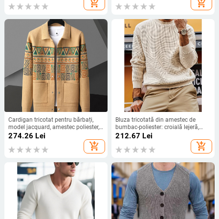
add_shopping_cart
add_shopping_cart
absorbție a umezelii, elasticitate
înaltă, culoare rezistentă
Cardigan tricotat pentru bărbați,
Bluza tricotată din amestec de
model jacquard, amestec poliester,
bumbac-poliester: croială lejeră,
mâneci lungi, stil urban
guler rotund, mâneci lungi,
274.26
Lei
212.67
Lei
primăvară-toamnă
add_shopping_cart
add_shopping_cart