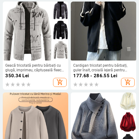
Geacă tricotată pentru bărbați cu
Cardigan tricotat pentru bărbați,
glugă, imprimeu, căptușeală fleece,
guler înalt, croială lejeră pentru
croială lejeră, mâneci lungi
primăvară și toamnă
350.34
Lei
177.68 - 286.55
Lei
add_shopping_cart
add_shopping_cart