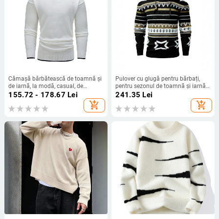
Cămașă bărbătească de toamnă și
Pulover cu glugă pentru bărbați,
de iarnă, la modă, casual, de
pentru sezonul de toamnă și iarnă,
culoare solidă, cu guler rotund,
tricotat cu model geometric, stil
155.72 - 178.67
Lei
241.35
Lei
„Ieșire sportivă”
stradal, tricotat confortabil
add_shopping_cart
add_shopping_cart