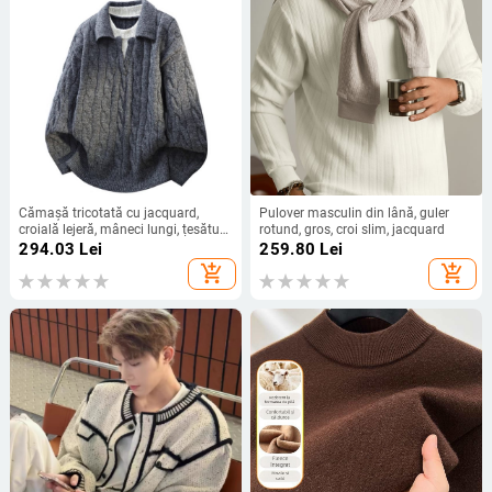
Cămașă tricotată cu jacquard,
Pulover masculin din lână, guler
croială lejeră, mâneci lungi, țesătură
rotund, gros, croi slim, jacquard
groasă, amestec sintetic poliester
294.03
Lei
259.80
Lei
56,6%
add_shopping_cart
add_shopping_cart