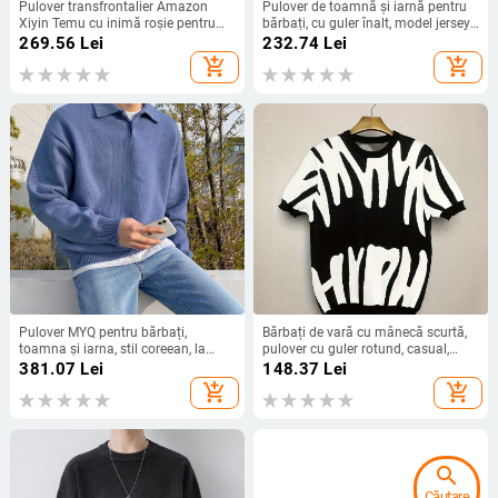
Pulover transfrontalier Amazon
Pulover de toamnă și iarnă pentru
Xiyin Temu cu inimă roșie pentru
bărbați, cu guler înalt, model jersey,
toamnă și iarnă
din imitație de nurcă aurie,
269.56
Lei
232.74
Lei
generație transfrontalieră, pentru
add_shopping_cart
add_shopping_cart
comerț exterior
Pulover MYQ pentru bărbați,
Bărbați de vară cu mânecă scurtă,
toamna și iarna, stil coreean, la
pulover cu guler rotund, casual,
modă, cu rever, vrac, pulover, stil
respirabil, tricotat, tricou cu mânecă
381.07
Lei
148.37
Lei
leneș, cu guler polo
jumătate
add_shopping_cart
add_shopping_cart
search
Căutare