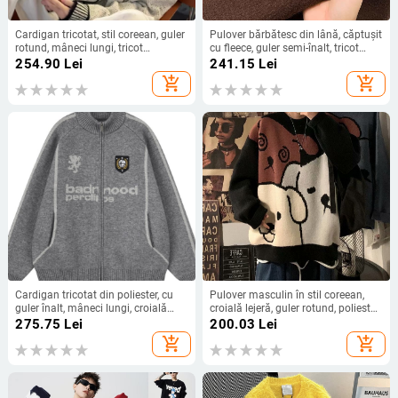
Cardigan tricotat, stil coreean, guler
Pulover bărbătesc din lână, căptușit
rotund, mâneci lungi, tricot
cu fleece, guler semi-înalt, tricot
jacquard gros, amestec poliester
intarsia, amestec acrilic-lână, stil
254.90
Lei
241.15
Lei
88%
toamnă-iarnă
add_shopping_cart
add_shopping_cart
Cardigan tricotat din poliester, cu
Pulover masculin în stil coreean,
guler înalt, mâneci lungi, croială
croială lejeră, guler rotund, poliester
lejeră, 80% poliester, toamna 2025
respirabil, motiv ursuleț
275.75
Lei
200.03
Lei
add_shopping_cart
add_shopping_cart