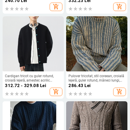
240.70
Lei
332.23
Lei
21%; primăvară-toamnă.
add_shopping_cart
add_shopping_cart
Cardigan tricot cu guler rotund,
Pulover tricotat, stil coreean, croială
croială lejeră, amestec acrilic
lejeră, guler rotund, mâneci lungi,
respirabil pentru purtare zilnică
bumbac
312.72 - 329.08
Lei
286.43
Lei
add_shopping_cart
add_shopping_cart