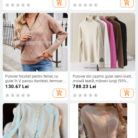
lungi, închidere cu nasturi, toamnă
add_shopping_cart
add_shopping_cart
2024
Pulover tricotat pentru femei, cu
Pulover din cașmir, guler semi‑înalt,
guler în V, panou dantelat, fermoar,
croială lejeră, mâneci lungi (95%
mâneci lungi, croială dreaptă,
cașmir, tricotat)
130.67
Lei
788.23
Lei
țesătură Sheep Velvet, amestec
add_shopping_cart
add_shopping_cart
acril-poliester, lungime 50-65 cm.