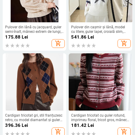
Pulover din lână cu jacquard, guler
Pulover din cașmir și lână, model
semi-înalt, mâneci extrem de lungi,
cu litere, guler lapel, croială slim,
pentru toamnă-zima, femei
mâneci lungi
175.88
Lei
541.86
Lei
add_shopping_cart
add_shopping_cart
Cardigan tricotat gri, stil franțuzesc
Cardigan tricotat cu guler rotund,
retro, cu model diamantat și guler
imprimeu floral, tricot gros, mâneci
rotund, pentru femei, toamnă-iarnă.
lungi, pulover pentru femei
396.36
Lei
181.42
Lei
add_shopping_cart
add_shopping_cart