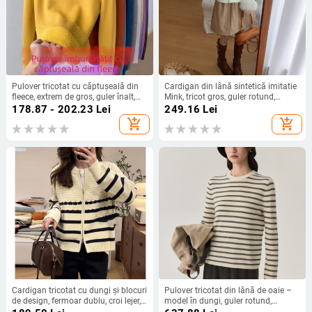
Pulover tricotat cu căptușeală din
Cardigan din lână sintetică imitatie
fleece, extrem de gros, guler înalt,
Mink, tricot gros, guler rotund,
mâneci lungi, culoare solidă
mâneci lungi, decor cu strasuri
178.87 - 202.23
Lei
249.16
Lei
add_shopping_cart
add_shopping_cart
Cardigan tricotat cu dungi și blocuri
Pulover tricotat din lână de oaie –
de design, fermoar dublu, croi lejer,
model în dungi, guler rotund,
mâneci lungi
mâneci lungi, croială lejeră