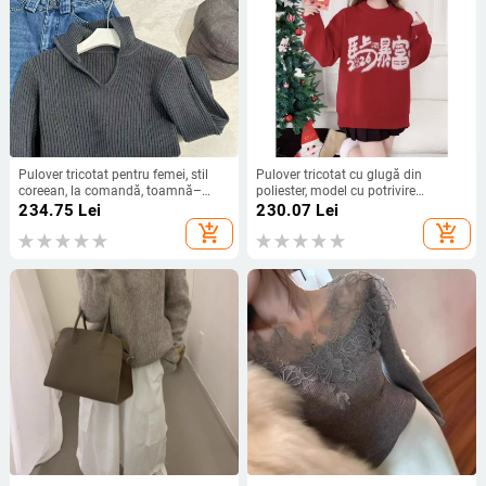
Pulover tricotat pentru femei, stil
Pulover tricotat cu glugă din
coreean, la comandă, toamnă–
poliester, model cu potrivire
iarnă 2025, glugă, mâneci lungi, din
cromatică, stil urban lejer, iarna
234.75
Lei
230.07
Lei
viscoză
2025
add_shopping_cart
add_shopping_cart