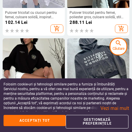
Pulover tricotat cu ciucuri pentru
Pulover tricotat pentru femei,
femei, culoare solidă, inspirat
poliester gros, culoare solidă, stil
vintage, guler rotund, toamnă–
coreean casual, guler rotund
102.14
Lei
288.11
Lei
iarna, top scurt chic
add_shopping_cart
add_shopping_cart
search
Căutare
Folosim cookie-uri și tehnologii similare pentru a furniza și îmbunătăți
Serviciul nostru, pentru a vă oferi cea mai bună experiență de utilizare, pentru a
menține securitatea platformei, pentru a personaliza conținutul și reclamele și
pentru a măsura eficacitatea campaniilor noastre de marketing. Alegerea
Pulover pentru femei cu guler polo
Hanorac imprimat cu glugă, croială
opțiunii „Acceptă tot”, vă exprimați acordul ca noi și partenerii noștri de
și căptușeală din fleece, croială
lejeră, mâneci lungi, amestec
Vezi mai mult
lejeră, lungime medie, mâneci lungi,
poliester-spandex, 80–90% spandex
încredere să stocăm cookie-uri și tehnologii similare pe dispozitivul dvs. în
201.88 - 249.22
Lei
238.35 - 289.75
Lei
fermoar, amestec bumbac-poliester
scopuri publicitare și analitice. Vă puteți gestiona preferințele în orice moment
add_shopping_cart
add_shopping_cart
făcând clic pe „Gestionează preferințele”. Pentru mai multe informații, vă
GESTIONEAZĂ
ACCEPTAȚI TOT
rugăm să consultați
Politica noastră de confidențialitate
.
PREFERINȚELE