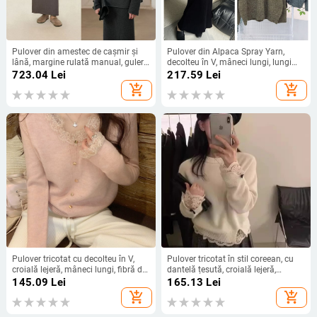
Pulover din amestec de cașmir și
Pulover din Alpaca Spray Yarn,
lână, margine rulată manual, guler
decolteu în V, mâneci lungi, lungime
rotund, mâneci lungi
standard, tricot gros — stil casual
723.04
Lei
217.59
Lei
japonez-coreean
add_shopping_cart
add_shopping_cart
Pulover tricotat cu decolteu în V,
Pulover tricotat în stil coreean, cu
croială lejeră, mâneci lungi, fibră de
dantelă țesută, croială lejeră,
viscoză
mâneci lungi, guler rotund, amestec
145.09
Lei
165.13
Lei
viscose 50–70%, grosime medie
add_shopping_cart
add_shopping_cart