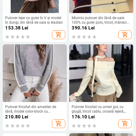
Pulover lejer cu guler în V și model
Miumiu pulover din lână de oaie
în dungi, din lână de oaie și elastan
100% cu guler polo, tricot, mâneci
lungi, model în dungi, stil coreean,
153.38
Lei
390.16
Lei
M6605
add_shopping_cart
add_shopping_cart
Pulover tricotat din amestec de
Pulover tricotat cu umeri goi, cu
lână, model color-block cu
glugă, tricot cablu, croială lejeră,
patchwork, guler înalt, mâneci lungi,
mâneci lungi
210.80
Lei
176.10
Lei
croială lejeră
add_shopping_cart
add_shopping_cart