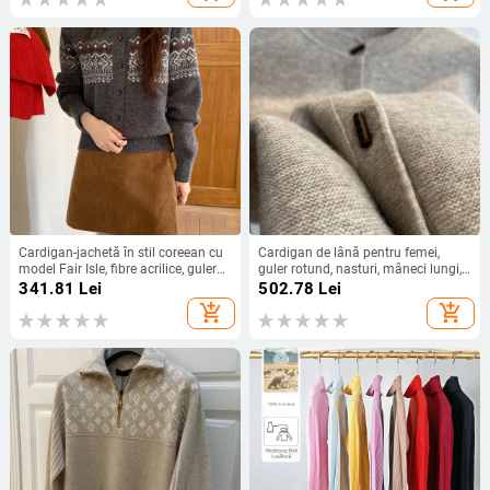
Cardigan-jachetă în stil coreean cu
Cardigan de lână pentru femei,
model Fair Isle, fibre acrilice, guler
guler rotund, nasturi, mâneci lungi,
Half-turtleneck
croială lejeră
341.81
Lei
502.78
Lei
add_shopping_cart
add_shopping_cart