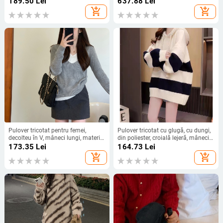
189.50
Lei
637.88
Lei
add_shopping_cart
add_shopping_cart
Pulover tricotat pentru femei,
Pulover tricotat cu glugă, cu dungi,
decolteu în V, mâneci lungi, material
din poliester, croială lejeră, mâneci
poliester, croială standard
lungi
173.35
Lei
164.73
Lei
add_shopping_cart
add_shopping_cart