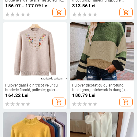
broderie și dantelă, amestec acrilic-
tricot gros, mâneci lungi, guler
poliester, model solid, mâneci
rotund, croială Slim-Fit
156.07 - 177.09
Lei
313.56
Lei
clopot, lungime obișnuită (50–65
add_shopping_cart
add_shopping_cart
cm), stil casual de toamnă 2024
Pulover damă din tricot velur cu
Pulover tricotat cu guler rotund,
broderie florală, poliester, guler
tricot gros, patchwork în dung(i),
rotund, mâneci lungi, croială largă,
mâneci felinar, fibră acrilică
164.22
Lei
180.79
Lei
toamnă-iarnă casual
add_shopping_cart
add_shopping_cart