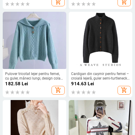
add_shopping_cart
add_shopping_cart
Pulover tricotat lejer pentru femei,
Cardigan din cașmir pentru femei –
cu guler, mâneci lungi, design colaj/
croială lejeră, guler semi-turtleneck,
îmbinare, stil japonez-coreean
mâneci lungi, tricot ultra gros
182.58
Lei
914.63
Lei
casual, material principal acrilic,
add_shopping_cart
add_shopping_cart
conținut 30–50%, toamnă 2024