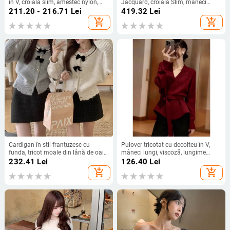
în V, croială slim, amestec nylon,
Jacquard, croială Slim, mâneci
mâneci lungi
lungi, decolteu rotund redus
211.20 - 216.71
Lei
419.32
Lei
add_shopping_cart
add_shopping_cart
Cardigan în stil franțuzesc cu
Pulover tricotat cu decolteu în V,
funda, tricot moale din lână de oaie,
mâneci lungi, viscoză, lungime
guler rotund, dantelă decorativă,
regulată, imprimeu solid
232.41
Lei
126.40
Lei
pentru toamnă-iarna
add_shopping_cart
add_shopping_cart