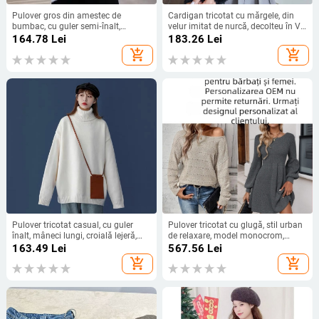
Pulover gros din amestec de
Cardigan tricotat cu mărgele, din
bumbac, cu guler semi‑înalt,
velur imitat de nurcă, decolteu în V,
mâneci lungi, broderie cu imprimeu
mâneci lungi, închidere cu trei
164.78
Lei
183.26
Lei
desene animate; conținut polyester
nasturi, lungime 50–65 cm
add_shopping_cart
add_shopping_cart
30-50%
Pulover tricotat casual, cu guler
Pulover tricotat cu glugă, stil urban
înalt, mâneci lungi, croială lejeră,
de relaxare, model monocrom,
lungime medie, țesătură din
țesătură poliester
163.49
Lei
567.56
Lei
poliester
add_shopping_cart
add_shopping_cart