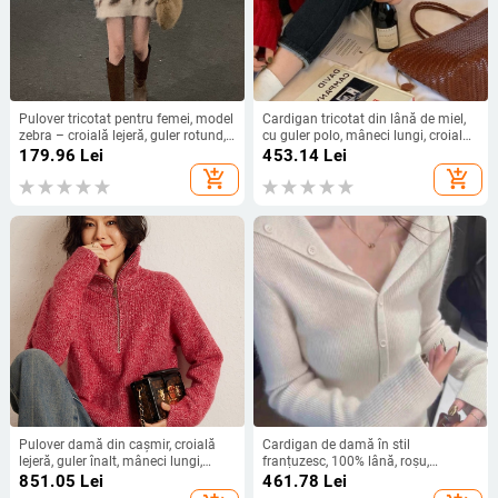
Pulover tricotat pentru femei, model
Cardigan tricotat din lână de miel,
zebra – croială lejeră, guler rotund,
cu guler polo, mâneci lungi, croială
mâneci lungi, grosime medie
lejeră, nasturi pe un singur rând
179.96
Lei
453.14
Lei
add_shopping_cart
add_shopping_cart
Pulover damă din cașmir, croială
Cardigan de damă în stil
lejeră, guler înalt, mâneci lungi,
franțuzesc, 100% lână, roșu,
lungime 50–65 cm, toamnă 2025
decolteu în V, top de bază pentru
851.05
Lei
461.78
Lei
stratificare