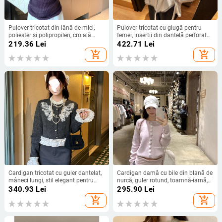
Pulover tricotat din lână de miel,
Pulover tricotat cu glugă pentru
poliester și polipropilen, croială
femei, insertii din dantelă perforată
slim-fit, guler polo
și margine neregulată, mâneci
219.36
Lei
422.71
Lei
lungi, guler rotund, foarte moale
add_shopping_cart
add_shopping_cart
Cardigan tricotat cu guler dantelat,
Cardigan damă cu bile din blană de
mâneci lungi, stil elegant pentru
nurcă, guler rotund, toamnă-iarnă,
naveta zilnică, primăvara 2026
amestec bumbac-viscoză, croială
340.93
Lei
295.90
Lei
lejeră, închidere cu trei nasturi
add_shopping_cart
add_shopping_cart