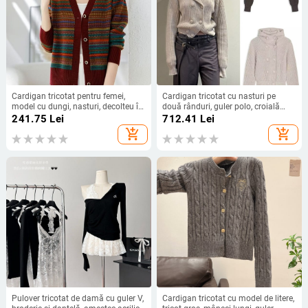
Cardigan tricotat pentru femei,
Cardigan tricotat cu nasturi pe
model cu dungi, nasturi, decolteu în
două rânduri, guler polo, croială
V, croială lejeră, plus size,
lejeră, mâneci lungi, Primăvara
241.75
Lei
712.41
Lei
primăvară-toamnă
2026
add_shopping_cart
add_shopping_cart
Pulover tricotat de damă cu guler V,
Cardigan tricotat cu model de litere,