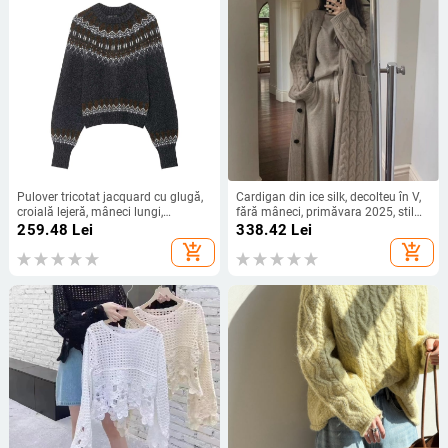
Pulover tricotat jacquard cu glugă,
Cardigan din ice silk, decolteu în V,
croială lejeră, mâneci lungi,
fără mâneci, primăvara 2025, stil
poliester 95%+, iarna 2025
coreean
259.48
Lei
338.42
Lei
add_shopping_cart
add_shopping_cart