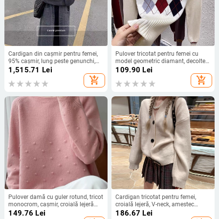
Cardigan din cașmir pentru femei,
Pulover tricotat pentru femei cu
95% cașmir, lung peste genunchi,
model geometric diamant, decolteu
croială lejeră, stil street hipster,
în V, croială Slim-Fit, mâneci lungi,
1,515.71
Lei
109.90
Lei
toamna 2024
lungime 50–65 cm
add_shopping_cart
add_shopping_cart
Pulover damă cu guler rotund, tricot
Cardigan tricotat pentru femei,
monocrom, cașmir, croială lejeră
croială lejeră, V-neck, amestec
pentru toamnă și iarnă
cașmir cu nailon/acril, mâneci
149.76
Lei
186.67
Lei