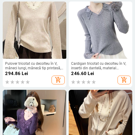
Pulover tricotat cu decolteu în V,
Cardigan tricotat cu decolteu în V,
mâneci lungi, mânecă tip prințesă,
inserții din dantelă, material
amestec viscose-poliester 79/21
poliester, croială dreaptă, mâneci
294.86
Lei
246.60
Lei
lungi
add_shopping_cart
add_shopping_cart