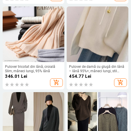
Pulover tricotat din lână, croială
Pulover de damă cu glugă din lână
Slim, mâneci lungi, 95% lână
– lână 95%+, mâneci lungi, stil
elegant urban
346.01
Lei
454.77
Lei
add_shopping_cart
add_shopping_cart