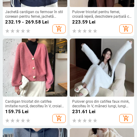
Jachetă cardigan cu fermoar în stil
Pulover tricotat pentru femei,
coreean pentru femei, jachetă
croială lejeră, deschidere parțială cu
baseball cu trei dungi, amestec
nasturi, guler înalt, mâneci lungi,
232.19 - 269.58
Lei
223.59
Lei
bumbac-poliester, guler înalt,
tricot poliester, toamnă-iarnă
add_shopping_cart
add_shopping_cart
mâneci lungi, croiă lejeră, lungime
scurtă 40–50 cm
Cardigan tricotat din catifea
Pulover gros din catifea faux mink,
imitatie nurcă, decolteu în V, croială
decolteu în V, mâneci lungi, lungime
lejeră, lungime scurtă, mâneci lungi
80–100 cm, croială regulară
159.75
Lei
231.61
Lei
add_shopping_cart
add_shopping_cart