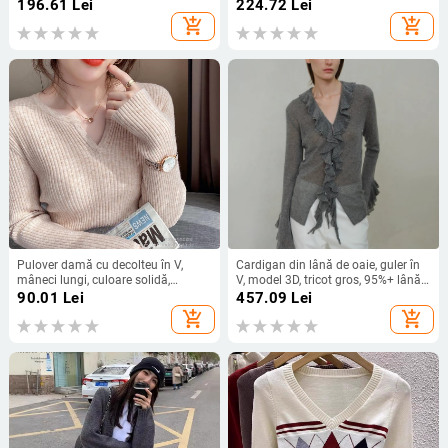
simplu închidere, stil cardigan,
cu nasturi, material din viscoză,
196.61
Lei
224.72
Lei
toamnă 2025
toamnă-iarnă 2024
add_shopping_cart
add_shopping_cart
Pulover damă cu decolteu în V,
Cardigan din lână de oaie, guler în
mâneci lungi, culoare solidă,
V, model 3D, tricot gros, 95%+ lână
viscoză 80-90%, croială slim,
în conținut
90.01
Lei
457.09
Lei
lungime 50-65 cm, toamnă 2024
add_shopping_cart
add_shopping_cart