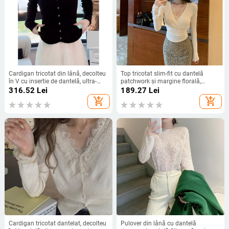
Cardigan tricotat din lână, decolteu
Top tricotat slim-fit cu dantelă
în V cu insertie de dantelă, ultra-
patchwork și margine florală,
subțire, lungime extinsă
decolteu în V, mâneci lungi
316.52
Lei
189.27
Lei
add_shopping_cart
add_shopping_cart
Cardigan tricotat dantelat, decolteu
Pulover din lână cu dantelă