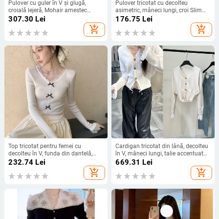
Pulover cu guler în V și glugă,
Pulover tricotat cu decolteu
croială lejeră, Mohair amestec
asimetric, mâneci lungi, croi Slim
(acrilic+lână), tricot gros
Fit, lungime regulată 50–65 cm
307.30
Lei
176.75
Lei
add_shopping_cart
add_shopping_cart
Top tricotat pentru femei cu
Cardigan tricotat din lână, decolteu
decolteu în V, funda din dantelă,
în V, mâneci lungi, talie accentuată,
croială Slim, amestec lână-acril, stil
dantelă la margine; material: lână +
232.74
Lei
669.31
Lei
coreean
dantelă; lungime 50–65 cm; iarnă
add_shopping_cart
add_shopping_cart
2025