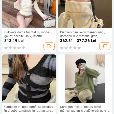
Puloveră damă tricotat cu model
Pulover chenille cu mâneci lungi,
găurit, decolteu în V, insertie
decolteu în V, material gros,
dantelă, mâneci lungi de tip clopot,
lungime standard
313.19
Lei
362.31 - 377.26
Lei
poliester 95%+
add_shopping_cart
add_shopping_cart
Cardigan tricotat damă cu decolteu
Cardigan tricotat pentru femei,
în V, subțire, mâneci lungi, nasture
mâneci raglan, croială lejeră, guler