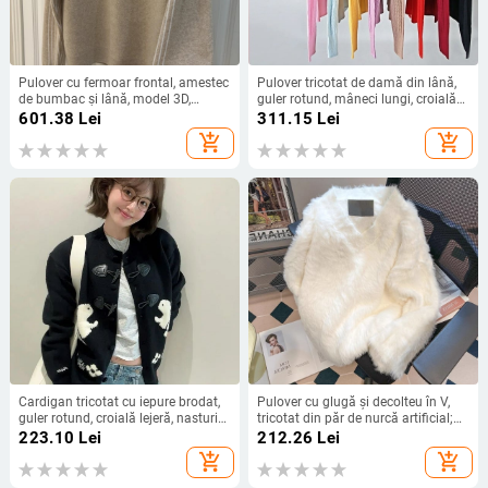
Pulover cu fermoar frontal, amestec
Pulover tricotat de damă din lână,
de bumbac și lână, model 3D,
guler rotund, mâneci lungi, croială
mâneci lungi, croială lejeră
slim, model solid, conținut lână
601.38
Lei
311.15
Lei
95%+
add_shopping_cart
add_shopping_cart
Cardigan tricotat cu iepure brodat,
Pulover cu glugă și decolteu în V,
guler rotund, croială lejeră, nasturi
tricotat din păr de nurcă artificial;
din corn, amestec de fibre sintetice
țesătură principală: păr de nurcă;
223.10
Lei
212.26
Lei
țesătură secundară: fibră de
add_shopping_cart
add_shopping_cart
celuloză regenerată 70–80%; gros;
croială lejeră; lungime medie 65–80