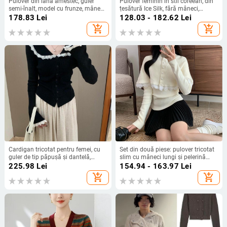
Pulover din lână amestec, guler
Pulover feminin în stil coreean, din
semi-înalt, model cu frunze, mâneci
țesătură Ice Silk, fără mâneci,
lungi, croială lejeră
decolteu în V, cardigan
178.83
Lei
128.03 - 182.62
Lei
add_shopping_cart
add_shopping_cart
Cardigan tricotat pentru femei, cu
Set din două piese: pulover tricotat
guler de tip păpușă și dantelă,
slim cu mâneci lungi și pelerină
toamnă‑iarnă, croială Slim, lungime
tricotată cu dantelă, stil franțuzesc
225.98
Lei
154.94 - 163.97
Lei
scurtă 40–50 cm
add_shopping_cart
add_shopping_cart