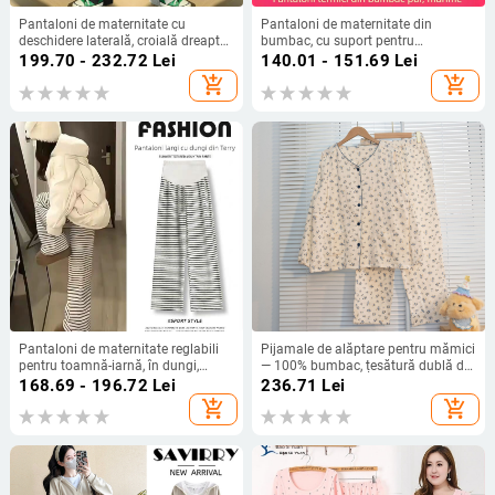
Pantaloni de maternitate cu
Pantaloni de maternitate din
deschidere laterală, croială dreaptă,
bumbac, cu suport pentru
susținere a burții, căptuți cu fleece,
abdomen, lungi, croială
199.70 - 232.72
Lei
140.01 - 151.69
Lei
din fibre de viscoză
confortabilă, pantaloni de toamnă
add_shopping_cart
add_shopping_cart
pentru pijama
Pantaloni de maternitate reglabili
Pijamale de alăptare pentru mămici
pentru toamnă-iarnă, în dungi,
— 100% bumbac, țesătură dublă din
croială largă, drapat, drept, lungime
muselină, acces pentru alăptare
168.69 - 196.72
Lei
236.71
Lei
până la podea
ascuns, mâneci lungi, pantaloni cu
add_shopping_cart
add_shopping_cart
lungime integrală