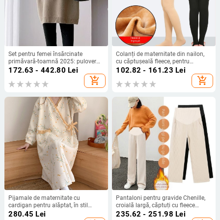
Set pentru femei însărcinate
Colanți de maternitate din nailon,
primăvară-toamnă 2025: pulover
cu căptușeală fleece, pentru
cu urechi de iepure și pantaloni
toamnă-iarnă, calzi, mărime plus,
172.63 - 442.80
Lei
102.82 - 161.23
Lei
Capri
aspect de colanți-pantyhose
add_shopping_cart
add_shopping_cart
Pijamale de maternitate cu
Pantaloni pentru gravide Chenille,
cardigan pentru alăptat, în stil
croială largă, căptuți cu fleece
kimono – bumbac aerat, mâneci
pentru căldură, grosime medie,
280.45
Lei
235.62 - 251.98
Lei