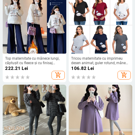
Top maternitate cu mânece lungi,
Tricou maternitate cu imprimeu
căptușit cu fleece și cu finisaj
desen animat, guler rotund, mâneci
catifelat, pentru toamnă–iarna, stil
scurte, bumbac 80%, Vara 2023, stil
222.21
Lei
106.82
Lei
stradal coreean
japonez-koreean de relaxare
add_shopping_cart
add_shopping_cart