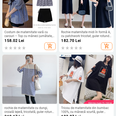
Costum de maternitate vară cu
Rochie maternitate midi în formă A,
carouri – Top cu mâneci jumătate,
cu patchwork tricotat, guler rotund,
Pantaloni 3/4, 95% poliester
mâneci 3/4, amestec bumbac-
158.02
Lei
182.70
Lei
elastan
add_shopping_cart
add_shopping_cart
rochie de maternitate cu dungi,
Tricou de maternitate din bumbac
croială lejeră, tricotată, guler rotund,
100%, cu mânecă scurtă, guler
mâneci lungi, lungime midi
rotund, croială lejeră, plus size