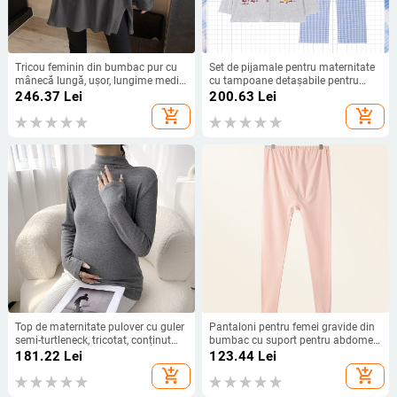
Tricou feminin din bumbac pur cu
Set de pijamale pentru maternitate
mânecă lungă, ușor, lungime medie,
cu tampoane detașabile pentru
croială lejeră, strat de bază pentru
alăptare – din trei piese, material
246.37
Lei
200.63
Lei
primăvară și toamnă
modal cu senzație răcoroasă, 90–
add_shopping_cart
add_shopping_cart
95% viscose, decolteu în V
Top de maternitate pulover cu guler
Pantaloni pentru femei gravide din
semi-turtleneck, tricotat, conținut
bumbac cu suport pentru abdomen,
principal 30–50%, mâneci lungi,
croială lejeră, 100% bumbac,
181.22
Lei
123.44
Lei
croială slim
grosime medie
add_shopping_cart
add_shopping_cart