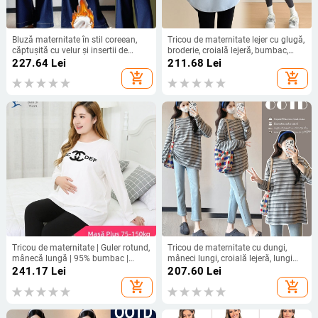
Bluză maternitate în stil coreean,
Tricou de maternitate lejer cu glugă,
căptușită cu velur și insertii de
broderie, croială lejeră, bumbac,
dantelă, groasă, mâneci lungi, guler
mâneci lungi
227.64
Lei
211.68
Lei
înalt.
add_shopping_cart
add_shopping_cart
Tricou de maternitate | Guler rotund,
Tricou de maternitate cu dungi,
mânecă lungă | 95% bumbac |
mâneci lungi, croială lejeră, lungime
Imprimeu cu litere | Stil japonez-
medie, pentru primăvară și toamnă
241.17
Lei
207.60
Lei
coreean casual
add_shopping_cart
add_shopping_cart