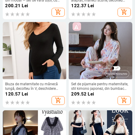
din modal — set de vară ușor, cu
alăptat, mâneci scurte, decolteu
mâneci lungi și pantaloni, potrivite
rotund, croială lejeră, poliester,
200.21
Lei
122.37
Lei
pentru alăptare, grosime moderată
culoare solidă, vară
add_shopping_cart
add_shopping_cart
161–180 g/m2
Bluza de maternitate cu mânecă
Set de pijamale pentru maternitate,
lungă, decolteu în V, deschidere
stil kimono japonez, din bumbac
laterală, amestec poliester-bumbac,
100%, gaze dublu strat, decolteu în
120.57
Lei
209.52
Lei
pulover
V, mâneci lungi, pantaloni, pentru
add_shopping_cart
add_shopping_cart
sarcină și alăptare