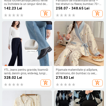
Noua rochie-cămașă pentru femei
Pantaloni de maternitate iarna —
cu închidere la un singur rând de
trei straturi cu fleece, bumbac 70–
nasturi și rever larg în stil european
80%, Island Velvet, foarte groși,
142.23
Lei
258.07 - 348.65
Lei
și american, modă de primăvară și
susținerea burții
add_shopping_cart
add_shopping_cart
toamnă
YTL Jeans pentru gravide, toamnă-
Pijamale maternitate și alăptare,
iarnă, denim gros, wide-leg, lungi
stil kimono, din bumbac cu aer,
până la podea, croială dreaptă, talie
grosime mare, mâneci lungi,
328.02
Lei
275.83
Lei
cu șnur și căptușeală de fleece
pantaloni, model de iarnă
add_shopping_cart
add_shopping_cart