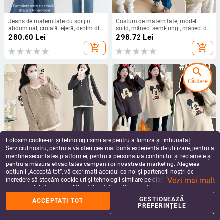
Jeans de maternitate cu sprijin
Costum de maternitate, model
abdominal, croială lejeră, denim din
solid, mâneci semi-lungi, mâneci de
bumbac, 50–70% conținut de
tip corn, țesătură chenille cu elastan
280.60
Lei
298.72
Lei
bumbac, grosime medie
sub 30%
add_shopping_cart
add_shopping_cart
search
Căutare
Folosim cookie-uri și tehnologii similare pentru a furniza și îmbunătăți
Serviciul nostru, pentru a vă oferi cea mai bună experiență de utilizare, pentru a
menține securitatea platformei, pentru a personaliza conținutul și reclamele și
pentru a măsura eficacitatea campaniilor noastre de marketing. Alegerea
Set maternitate cu mâneci lungi,
Hanorac matern pentru femei,
opțiunii „Acceptă tot”, vă exprimați acordul ca noi și partenerii noștri de
pantaloni trei sferturi, deschidere
toamnă-iarnă, căptușit cu fleece,
Vezi mai mult
pentru alăptare, material chenille cu
gros, croială lejeră, cald și stilat,
încredere să stocăm cookie-uri și tehnologii similare pe dispozitivul dvs. în
195.65 - 212.13
Lei
81.49 - 129.47
Lei
elastan sub 30%, stil lejer japonez-
acoperă burtica
scopuri publicitare și analitice. Vă puteți gestiona preferințele în orice moment
add_shopping_cart
add_shopping_cart
coreean
făcând clic pe „Gestionează preferințele”. Pentru mai multe informații, vă
GESTIONEAZĂ
ACCEPTAȚI TOT
rugăm să consultați
Politica noastră de confidențialitate
.
PREFERINȚELE