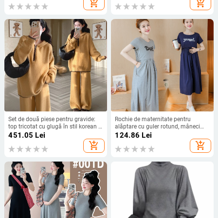
add_shopping_cart
add_shopping_cart
<30% spandex), căptușeală fleece
bumbac, spandex <30%
groasă, toamnă–iarna 2025
Set de două piese pentru gravide:
Rochie de maternitate pentru
top tricotat cu glugă în stil korean și
alăptare cu guler rotund, mâneci
pantaloni largi, material acrilic cu
3/4, tricot din bumbac 75%,
451.05
Lei
124.86
Lei
30–50% spandex, toamnă 2025
lungime midi
add_shopping_cart
add_shopping_cart