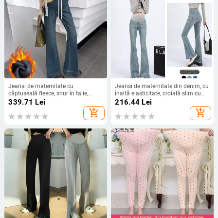
Jeansi de maternitate cu
Jeansi de maternitate din denim, cu
căptușeală fleece, șnur în talie,
înaltă elasticitate, croială slim cu
croială bootcut, lejeri, siluetă fluidă
micro-flare, susținere pentru burtă
339.71
Lei
216.44
Lei
(Denim 95%+, toate sezoanele)
add_shopping_cart
add_shopping_cart