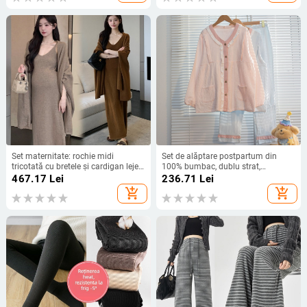
Set maternitate: rochie midi
Set de alăptare postpartum din
tricotată cu bretele și cardigan lejer
100% bumbac, dublu strat,
cu șal pentru toamnă–iarna 2025
deschidere pentru alăptare, mâneci
467.17
Lei
236.71
Lei
lungi, pantaloni, respirabil și
add_shopping_cart
add_shopping_cart
absorbant