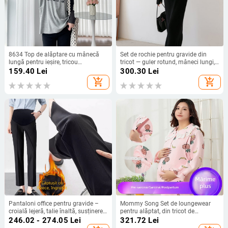
8634 Top de alăptare cu mânecă
Set de rochie pentru gravide din
lungă pentru ieșire, tricou
tricot — guler rotund, mâneci lungi,
primăvară-toamnă, croială lejeră,
lungime midi, fustă în A-line, stil
159.40
Lei
300.30
Lei
plus size
japonez-coreean casual
add_shopping_cart
add_shopping_cart
Pantaloni office pentru gravide –
Mommy Song Set de loungewear
croială lejeră, talie înaltă, susținere
pentru alăptat, din tricot de
a abdomenului; amestec
bumbac, imprimeu, mâneci lungi,
246.02 - 274.05
Lei
321.72
Lei
nylon/spandex (50–70% nylon,
deschidere pentru alăptat, 90–95%