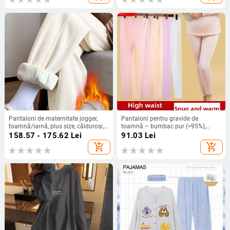
Pantaloni de maternitate jogger,
Pantaloni pentru gravide de
toamnă/iarnă, plus size, călduroși,
toamnă – bumbac pur (>95%),
susținere a burții, lungime de 3/4, la
grosime medie, susținere
158.57 - 175.62
Lei
91.03
Lei
gleznă cu manșetă
abdominală, croială strânsă
add_shopping_cart
add_shopping_cart