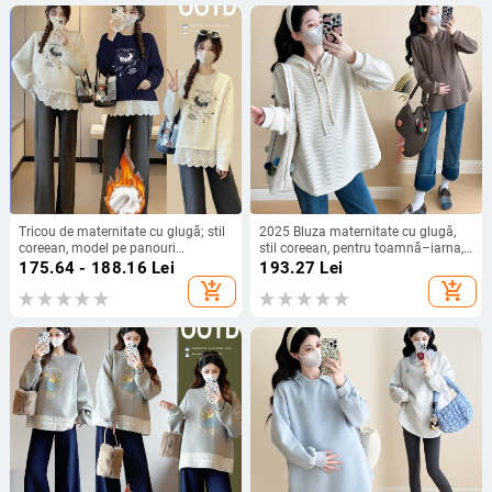
Tricou de maternitate cu glugă; stil
2025 Bluza maternitate cu glugă,
coreean, model pe panouri
stil coreean, pentru toamnă–iarna,
(amestec din bumbac-elastan 70-
decolteu în V, mâneci lungi, croială
175.64 - 188.16
Lei
193.27
Lei
80% bumbac, <=30% elastan;
lejeră
add_shopping_cart
add_shopping_cart
toamnă-iarnă 2025; mâneci lungi;
guler rotund)