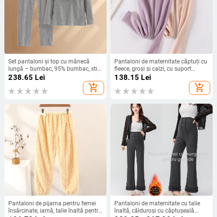
Set pantaloni și top cu mânecă
Pantaloni de maternitate căptuți cu
lungă – bumbac, 95% bumbac, stil
fleece, groși și calzi, cu suport
japonez-coreean de relaxare acasă
reglabil pentru burtă, material
238.65
Lei
138.15
Lei
poliester, elasticitate mare, croi lejer
add_shopping_cart
add_shopping_cart
Pantaloni de pijama pentru femei
Pantaloni de maternitate cu talie
însărcinate, iarnă, talie înaltă pentru
înaltă, călduroși cu căptușeală