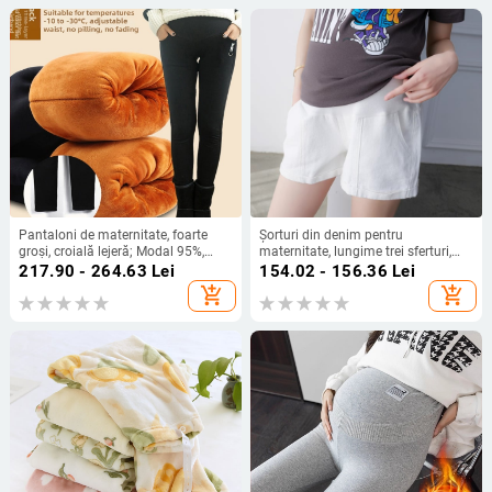
Pantaloni de maternitate, foarte
Șorturi din denim pentru
groși, croială lejeră; Modal 95%,
maternitate, lungime trei sferturi,
Viscose 71-80%, Poliester; Ridicare
margine rulată, vară 2025
217.90 - 264.63
Lei
154.02 - 156.36
Lei
a șoldurilor
add_shopping_cart
add_shopping_cart