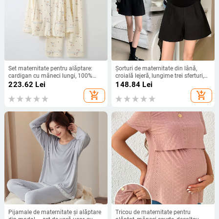
Set maternitate pentru alăptare:
Șorturi de maternitate din lână,
cardigan cu mâneci lungi, 100%
croială lejeră, lungime trei sferturi,
bumbac, pantaloni, stil simplu și
susținere abdominală, amestec
223.62
Lei
148.84
Lei
casual
lână-polyester
add_shopping_cart
add_shopping_cart
Pijamale de maternitate și alăptare
Tricou de maternitate pentru