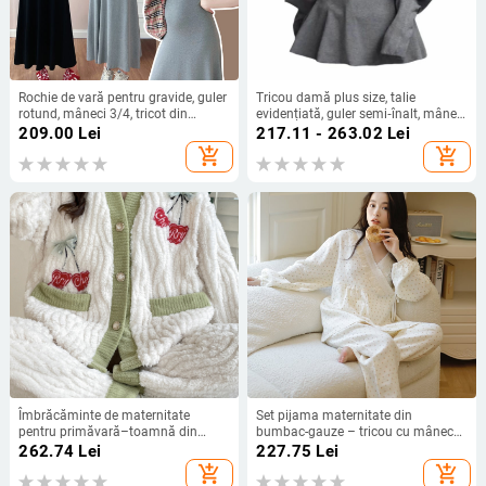
Rochie de vară pentru gravide, guler
Tricou damă plus size, talie
rotund, mâneci 3/4, tricot din
evidențiată, guler semi‑înalt, mâneci
bumbac cu elastan, croială în A,
tip felinar, croială slim, pentru
209.00
Lei
217.11 - 263.02
Lei
lungime midi
primăvară
add_shopping_cart
add_shopping_cart
Îmbrăcăminte de maternitate
Set pijama maternitate din
pentru primăvară–toamnă din
bumbac-gauze – tricou cu mânecă
coral fleece, groasă și caldă, pentru
lungă și pantaloni, 100% bumbac,
262.74
Lei
227.75
Lei
alăptare după naștere și purtare în
161–180 g/m2, primăvară-toamnă,
add_shopping_cart
add_shopping_cart
exterior
stil dulce