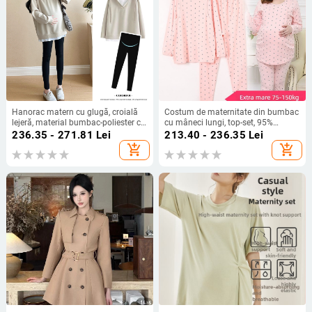
Hanorac matern cu glugă, croială
Costum de maternitate din bumbac
lejeră, material bumbac-poliester cu
cu mâneci lungi, top-set, 95%
până la 30% poliester, mâneci lungi,
bumbac, toamnă 2023
236.35 - 271.81
Lei
213.40 - 236.35
Lei
guler rotund, lungime medie
add_shopping_cart
add_shopping_cart