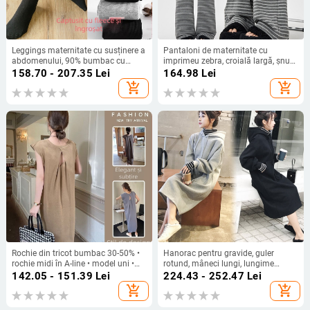
Leggings maternitate cu susținere a
Pantaloni de maternitate cu
abdomenului, 90% bumbac cu
imprimeu zebra, croială largă, șnur
elastan, căptușeală fleece, grosime
reglabil, poliester respirabil, croială
158.70 - 207.35
Lei
164.98
Lei
de iarnă, talie înaltă, lungime
lejeră.
add_shopping_cart
add_shopping_cart
integrală
Rochie din tricot bumbac 30-50% •
Hanorac pentru gravide, guler
rochie midi în A-line • model uni •
rotund, mâneci lungi, lungime
decolteu rotund • mânecă 3/4
medie, 95% bumbac
142.05 - 151.39
Lei
224.43 - 252.47
Lei
add_shopping_cart
add_shopping_cart