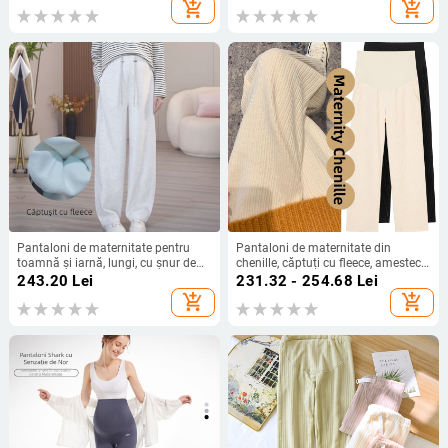
lungi, ținută casual de casă
elasticitate ridicată, croială lejeră
add_shopping_cart
add_shopping_cart
(toamna 2025)
Pantaloni de maternitate pentru
Pantaloni de maternitate din
toamnă și iarnă, lungi, cu șnur de
chenille, căptuți cu fleece, amestec
reglaj, croială lejeră, largi, căptuți cu
de bumbac 30–50%, susținere
243.20
Lei
231.32 - 254.68
Lei
fleece și groși
abdominală, croială lejeră
add_shopping_cart
add_shopping_cart