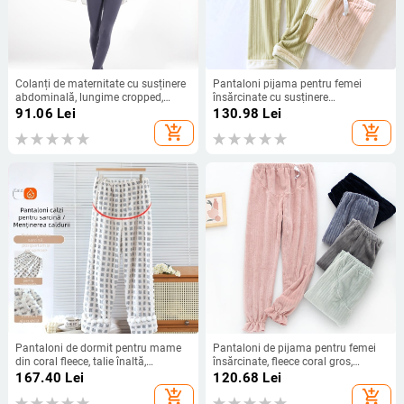
Colanți de maternitate cu susținere
Pantaloni pijama pentru femei
abdominală, lungime cropped,
însărcinate cu susținere
țesătură nylon, grosime medie,
abdominală, din flanel gros, 95%
91.06
Lei
130.98
Lei
elasticitate mare
poliester, croială lejeră, Iarna 2024
add_shopping_cart
add_shopping_cart
Pantaloni de dormit pentru mame
Pantaloni de pijama pentru femei
din coral fleece, talie înaltă,
însărcinate, fleece coral gros,
ajustabili, lungi, pentru iarnă
susținere abdominală, toamnă-
167.40
Lei
120.68
Lei
iarnă, croială lejeră
add_shopping_cart
add_shopping_cart