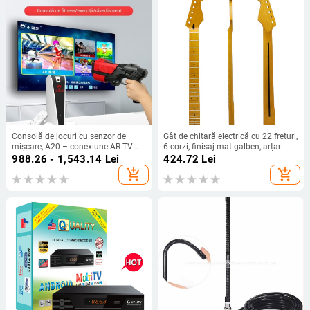
Consolă de jocuri cu senzor de
Gât de chitară electrică cu 22 freturi,
mișcare, A20 – conexiune AR TV
6 corzi, finisaj mat galben, arțar
acasă, covoraș de dans wireless
988.26 - 1,543.14
Lei
424.72
Lei
dublu, 32GB memorie
add_shopping_cart
add_shopping_cart