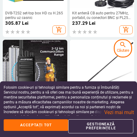
DVB-T2S2 set-top box HD cu H.265
Kit antenă CB auto pentru 27MHz,
pentru uz casnic
portabil, cu conectori BNC și PL259
| Brand: YIDATON • Model: CB short
305.87
Lei
237.29
Lei
wave antenna suit • Tip: Alte
add_shopping_cart
add_shopping_cart
accesorii • Tip de comunicare: Non-
inserting card
search
Căutare
Folosim cookie-uri și tehnologii similare pentru a furniza și îmbunătăți
Serviciul nostru, pentru a vă oferi cea mai bună experiență de utilizare, pentru a
menține securitatea platformei, pentru a personaliza conținutul și reclamele și
pentru a măsura eficacitatea campaniilor noastre de marketing. Alegerea
Baofeng walkie-talkie BF-
Antena Nagoya Na-771 UV,
opțiunii „Acceptă tot”, vă exprimați acordul ca noi și partenerii noștri de
1904/1909/AD1901D: 430-440
dual‑secțiune, 144/430 MHz; rază
Vezi mai mult
MHz, 5 W, 16 canale, rază 5-10 km,
1,5–3 km; distanță teoretică 5–10
încredere să stocăm cookie-uri și tehnologii similare pe dispozitivul dvs. în
251.18 - 272.04
Lei
104.64 - 129.08
Lei
baterie 4200 mAh
km; putere de emisie 10 W; anti-
scopuri publicitare și analitice. Vă puteți gestiona preferințele în orice moment
add_shopping_cart
add_shopping_cart
interferențe
făcând clic pe „Gestionează preferințele”. Pentru mai multe informații, vă
GESTIONEAZĂ
ACCEPTAȚI TOT
rugăm să consultați
Politica noastră de confidențialitate
.
PREFERINȚELE