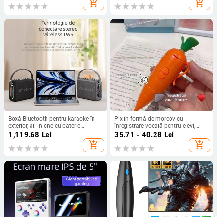
add_shopping_cart
add_shopping_cart
Boxă Bluetooth pentru karaoke în
Pix în formă de morcov cu
exterior, all-in-one cu baterie
înregistrare vocală pentru elevi,
încorporată, 75W, răspuns în
jucărie drăguță
1,119.68
Lei
35.71 - 40.28
Lei
frecvență 100Hz-20kHz, SNR
add_shopping_cart
add_shopping_cart
≥70dB, 4000–6000mAh