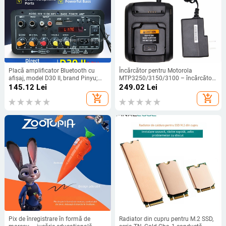
Placă amplificator Bluetooth cu
Încărcător pentru Motorola
afișaj, model D30 II, brand Pinyu;
MTP3250/3150/3100 – încărcător
Intrări Bluetooth, USB, TF, FM radio;
de tip stand, rezistent la praf, intrare
145.12
Lei
249.02
Lei
Putere 25W; Alimentare
100-240V, ieșire 7,4V
add_shopping_cart
add_shopping_cart
DC12V/AC110-240V
Pix de înregistrare în formă de
Radiator din cupru pentru M.2 SSD,