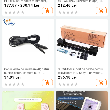
PET+PS, stil modern minimalist,
cu TWS, IPX7 Rezistent la apă, BT
brand Evesigar/isi home, model
5.3, 10W, Baterie încorporată 1200–
177.87 - 230.94
Lei
212.46
Lei
2300026402766717697,
2000mAh
add_shopping_cart
add_shopping_cart
multifuncțional
Cablu video de inversare 4P, patru
SU-WL450 suport de perete pentru
nuclee, pentru cameră auto —
televizoare LCD Sony – universal,
extensie pentru vedere pe spate,
control mecanic, sarcină 15 kg
34.99
Lei
296.18
Lei
personalizabil
add_shopping_cart
add_shopping_cart