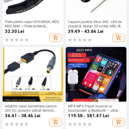
Piele pentru capul ATH-M50X, M20,
Capace joystick Xbox 360 - vârf de
M30, M40 — Piele proteică,
ciupercă, design 3D rocker, ABS, fără
Personalizabil după mostră, 1
vibrații, include 6 capace și 1
32.30
Lei
39.49 - 43.66
Lei
pachet
șurubelniță T8
add_shopping_cart
add_shopping_cart
Adaptor cablu alimentare Lenovo:
MP4/MP3 Player muzical cu
20V DC conector pătrat feminin
touchscreen și Bluetooth — ultra-
către 7950/5525/4017, model 7950
subțire, pentru citirea romanelor
36.41 - 38.46
Lei
119.58 - 581.47
Lei
5525 4017, lungime fir 0,15 m, OEM,
add_shopping_cart
add_shopping_cart
linie de conversie a energiei