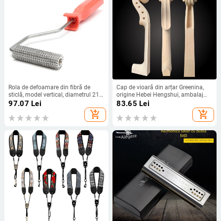
Rola de defoamare din fibră de
Cap de vioară din arțar Greenina,
sticlă, model vertical, diametrul 21
origine Hebei Hengshui, ambalaj
mm, lungimea 75 mm
carton
97.07
Lei
83.65
Lei
add_shopping_cart
add_shopping_cart