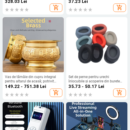
pentru polița TV
328.03
Lei
37.23
Lei
add_shopping_cart
add_shopping_cart
Vas de tămâie din cupru integral
Set de perne pentru urechi
pentru altarul de acasă; potrivit
înlocuibile și acoperire din burete
pentru Buddha, Guanyin și zeitățile
pentru căști Sony MDR-100ABN
149.22 - 751.38
Lei
35.73 - 50.17
Lei
bogăției
WH-H900N
add_shopping_cart
add_shopping_cart