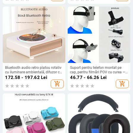
Bluetooth audio retro platou rotativ
Suport pentru telefon montat pe
cu iluminare ambientală, difuzor cu
cap, pentru filmări POV cu curea —
încărcare fără fir
Material ABS, compatibil universal,
172.58 - 197.62
Lei
46.77 - 66.26
Lei
posibilitate adăugare logo
add_shopping_cart
add_shopping_cart