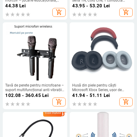
morcov — jucărie educațională,
seria TN, Cold Che, 1 conductă
înregistrare 40 s, format de
termică, 50 g, silențios
44.38
Lei
43.95 - 53.20
Lei
înregistrare: Altul, baterie AA,
add_shopping_cart
add_shopping_cart
carcasă ABS, fără suport pentru
card de memorie
Tavă de perete pentru microfoane –
Husă din piele pentru căști
suport multifuncțional anti vibrații
Microsoft Xbox Series, ușor de
pentru microfoane cu fir și fără fir
instalat și confortabil de purtat
102.08 - 360.45
Lei
41.94 - 51.11
Lei
(piele artificială)
add_shopping_cart
add_shopping_cart