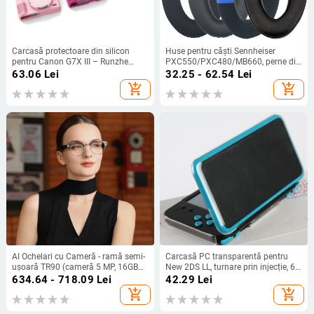
Carcasă protectoare din silicon
Huse pentru căști Sennheiser
pentru Canon G7X III – Runzhe
PXC550/PXC480/MB660, perne din
husă moale, anti zgârietură și anti-
burete și husă din piele
63.06
Lei
32.25 - 62.54
Lei
cădere, include husă siliconică și
add_shopping_cart
add_shopping_cart
capac de cameră
AI Ochelari cu Cameră - ramă semi-
Carcasă PC transparentă pentru
ușoară TR90 (cameră 5 MP, 16GB
New 2DS LL, turnare prin injecție, 60
memorie, baterie 220mAh, greutate
g, origine Huizhou
634.64 - 718.09
Lei
42.29
Lei
37g)
add_shopping_cart
add_shopping_cart