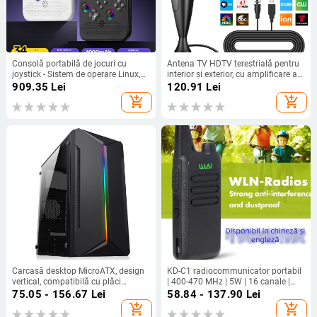
Consolă portabilă de jocuri cu
Antena TV HDTV terestrială pentru
joystick - Sistem de operare Linux,
interior și exterior, cu amplificare a
interfață Type-C, conectivitate
semnalului digital
909.35
Lei
120.91
Lei
wireless, MP4 player, stil nostalgic
add_shopping_cart
add_shopping_cart
Carcasă desktop MicroATX, design
KD-C1 radiocommunicator portabil
vertical, compatibilă cu plăci
| 400-470 MHz | 5W | 16 canale |
MicroATX, USB 2.0 frontal, fără
rază 3-5 km | Li‑ion 1500 mAh |
75.05 - 156.67
Lei
58.84 - 137.90
Lei
sursă standard
Rezistent la cădere | 3.7V
add_shopping_cart
add_shopping_cart