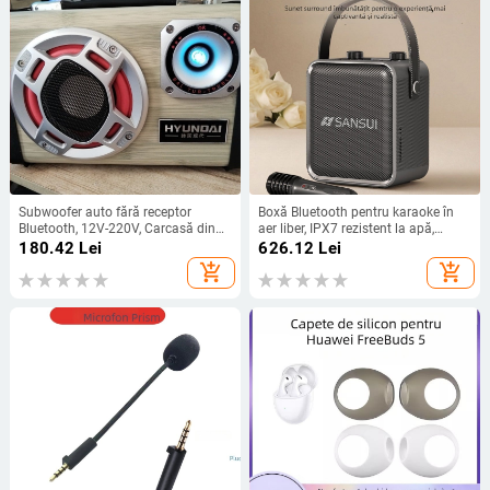
Subwoofer auto fără receptor
Boxă Bluetooth pentru karaoke în
Bluetooth, 12V-220V, Carcasă din
aer liber, IPX7 rezistent la apă,
aliaj de aluminiu, IPX4, 40Hz-
baterie încorporată 6000mAh, 50W
180.42
Lei
626.12
Lei
20kHz, SNR ≥100dB, baterie
putere, Bluetooth 5.0
add_shopping_cart
add_shopping_cart
încorporată 1200-2000mAh, SY-31
Carcasă PC