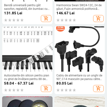
Bandă universală pentru gât
Harmonica Swan SW24-12C, 24 de
saxofon, reglabilă, din bumbac cu
găuri, Fujin armonică polifonică
elemente metalice, design brodat,
dublă, capac cromat din cupru,
131.85
Lei
146.67
Lei
modelele TS-05–TS-13
găuri de sunet din rășină
add_shopping_cart
add_shopping_cart
Autocolante din silicon pentru pian
Cablu de alimentare cu un unghi de
cu ghid de învățare pentru 88 de
90°, C14 masculin pe panou către
taste
C13 feminin, miez de cupru 0,75
58.04 - 67.37
Lei
80.05
Lei
mm²
add_shopping_cart
add_shopping_cart