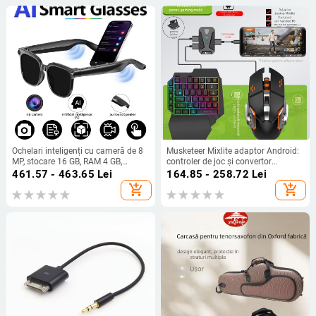
Ochelari inteligenți cu cameră de 8
Musketeer Mixlite adaptor Android:
MP, stocare 16 GB, RAM 4 GB,
controler de joc și convertor
baterie de 290 mAh, traducere AI în
tastatură/mouse — USB, Bluetooth,
461.57 - 463.65
Lei
164.85 - 258.72
Lei
timp real; compatibile cu Android și
ABS, pentru un singur utilizator
add_shopping_cart
add_shopping_cart
iOS