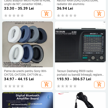
Cablu adaptor Micro HDMI la HDMI,
Răcitor RAM DDR2/DDR3/DDR4,
unghi de 90°, conector HDMI
radiator din aluminiu
femelă, pentru tablete
33.30 - 35.39
Lei
36.94
Lei
add_shopping_cart
add_shopping_cart
Perne de urechi pentru Sony WH-
Tecsun Desheng R909 radio
CH720, CH720N, CH710N și
portabil cu bandă întreagă, reglare
CH700N – piele artificială
manuală a stațiilor, sunet mono,
34.97 - 44.15
Lei
193.93 - 306.57
Lei
difuzor încorporat
add_shopping_cart
add_shopping_cart