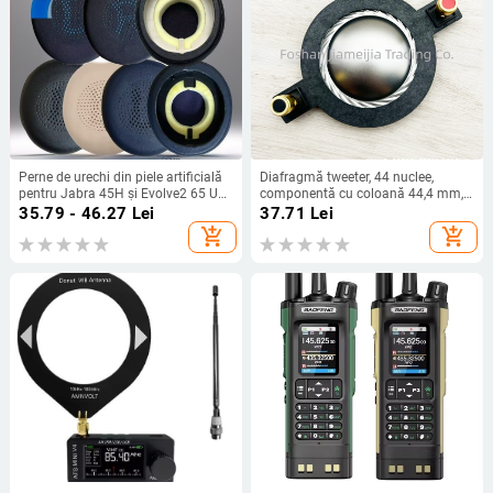
Perne de urechi din piele artificială
Diafragmă tweeter, 44 nuclee,
pentru Jabra 45H și Evolve2 65 UC,
componentă cu coloană 44,4 mm,
montare ușoară, confort la purtare
driver horn cu bobină – accesorii
35.79 - 46.27
Lei
37.71
Lei
add_shopping_cart
add_shopping_cart