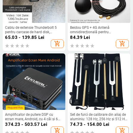
Cablu de extensie Thunderbolt 5
Beidou GPS + 4G Antenă
pentru carcase de hard disk,
omnidirecțională pentru
transfer de date la viteză mare de
poziționare, două în unu, Antenă de
65.03 - 139.85
Lei
84.39
Lei
80 Gbps, încărcare rapidă PD240W,
cabinet cu ieșire dublă, SMA Pin
add_shopping_cart
add_shopping_cart
compatibil cu MacBook
interior, cablu de 3 m
Amplificator de putere DSP cu
Set de furci de calibrare din aliaj de
ecran mare, Android, cu 4 căi și 6
aluminiu: 128 Hz, 256 Hz și 512 Hz,
căi, fără pierderi, pentru modificarea
cu suport triunghiular sau bază,
374.23 - 503.57
Lei
74.73 - 154.00
Lei
audio auto, en-gros, plug and play
Baiyao
add_shopping_cart
add_shopping_cart