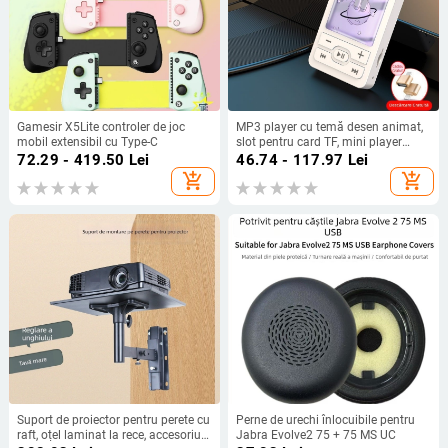
Gamesir X5Lite controler de joc
MP3 player cu temă desen animat,
mobil extensibil cu Type-C
slot pentru card TF, mini player
portabil de muzică, acoperire
72.29 - 419.50
Lei
46.74 - 117.97
Lei
epoxidică, modele variate.
add_shopping_cart
add_shopping_cart
Suport de proiector pentru perete cu
Perne de urechi înlocuibile pentru
raft, oțel laminat la rece, accesoriu
Jabra Evolve2 75 + 75 MS UC