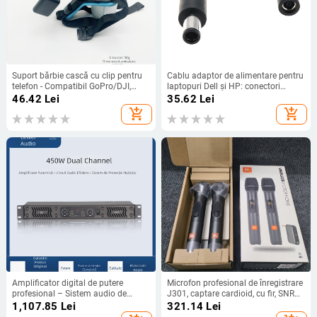
Suport bărbie cască cu clip pentru
Cablu adaptor de alimentare pentru
telefon - Compatibil GoPro/DJI,
laptopuri Dell și HP: conectori
PP+TPE, Model GR19
7.4x5.0 mm masculin la 4.5x3.0
46.42
Lei
35.62
Lei
mm feminin, OEM, marcă YL, model
add_shopping_cart
add_shopping_cart
4530F la 7450M
Amplificator digital de putere
Microfon profesional de înregistrare
profesional – Sistem audio de
J301, captare cardioid, cu fir, SNR
scenă cu două canale pentru acasă,
≥75 dB, tensiune de lucru 5 V
1,107.85
Lei
321.14
Lei
spectacole și conferințe