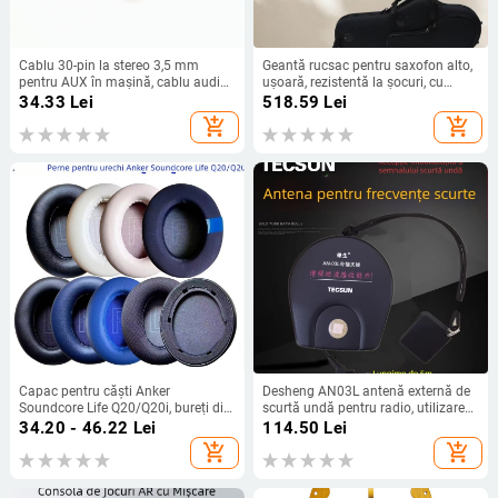
Cablu 30-pin la stereo 3,5 mm
Geantă rucsac pentru saxofon alto,
pentru AUX în mașină, cablu audio
ușoară, rezistentă la șocuri, cu
pentru iPod, lungime 20 cm
curea de umăr curbată, material
34.33
Lei
518.59
Lei
Oxford
add_shopping_cart
add_shopping_cart
Capac pentru căști Anker
Desheng AN03L antenă externă de
Soundcore Life Q20/Q20i, bureți din
scurtă undă pentru radio, utilizare
piele proteică, montaj ușor
în exterior
34.20 - 46.22
Lei
114.50
Lei
add_shopping_cart
add_shopping_cart