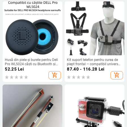
Husă din piele și burete pentru Dell
Kit suport telefon pentru curea de
Pro WL5024 căști cu Bluetooth și
piept frontal — compatibil universal,
anulare a zgomotului
din plastic + bandă elastică, logo
52.25
Lei
87.40 - 116.28
Lei
imprimabil
add_shopping_cart
add_shopping_cart