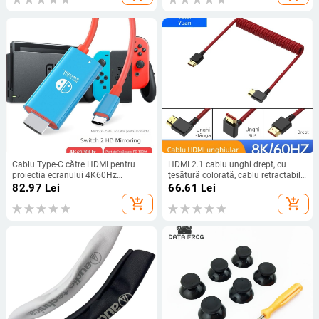
Cablu Type-C către HDMI pentru
HDMI 2.1 cablu unghi drept, cu
proiecția ecranului 4K60Hz
ţesătură colorată, cablu retractabil
Nintendo Switch 2 Gen, 2 m
cu arc, 1 m, video 8K
82.97
Lei
66.61
Lei
add_shopping_cart
add_shopping_cart