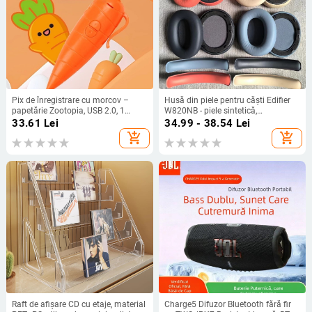
Pix de înregistrare cu morcov –
Husă din piele pentru căști Edifier
papetărie Zootopia, USB 2.0, 1
W820NB - piele sintetică,
microfon, baterie AA, fără afișaj,
personalizată după desene
33.61
Lei
34.99 - 38.54
Lei
fără suport pentru card de memorie
add_shopping_cart
add_shopping_cart
Raft de afișare CD cu etaje, material
Charge5 Difuzor Bluetooth fără fir