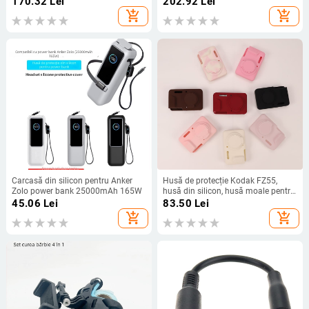
170.32
Lei
202.92
Lei
pentru karaoke
drepți 2.5/3.5/4.4 mm; MMCX sau
add_shopping_cart
add_shopping_cart
0.78 mm 2-pin, QDC sau TFZ
compatibilitate.
Carcasă din silicon pentru Anker
Husă de protecție Kodak FZ55,
Zolo power bank 25000mAh 165W
husă din silicon, husă moale pentru
cameră digitală CCD portabilă
45.06
Lei
83.50
Lei
add_shopping_cart
add_shopping_cart