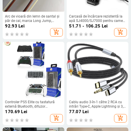
Arc de vioară din lemn de santal și
Carcasă de încărcare rezistentă la
păr de cal, marca Long Jump,
apă SJ4000/SJ7000 pentru camere
destinat instrumentelor muzicale
de acțiune — include carcasă
92.93
Lei
51.71 - 106.25
Lei
rezistentă la apă, conector etanș și
add_shopping_cart
add_shopping_cart
cablu de încărcare
Controler PS5 Elite cu tastatură
Cablu audio 3-în-1 către 2 RCA cu
externă Bluetooth, difuzor
intrări Type-C, Apple Lightning și 3,5
încorporat, intrare pentru chat vocal
mm, 2× RCA ieșiri, conductoare din
170.69
Lei
77.07
Lei
cupru fără oxigen, cupru placat cu
add_shopping_cart
add_shopping_cart
staniu, ROHS