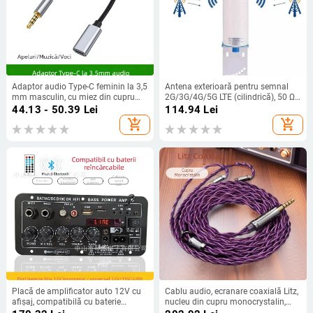
Adaptor audio Type-C feminin la 3,5
Antena exterioară pentru semnal
mm masculin, cu miez din cupru
2G/3G/4G/5G LTE (cilindrică), 50 Ω,
pur, pentru dispozitive digitale
12 dBi, SWR ≤ 1.8
44.13 - 50.39
Lei
114.94
Lei
add_shopping_cart
add_shopping_cart
Placă de amplificator auto 12V cu
Cablu audio, ecranare coaxială Litz,
afișaj, compatibilă cu baterie
nucleu din cupru monocrystalin,
reîncărcabilă, modul Bluetooth
împletire încrucișată; conectori