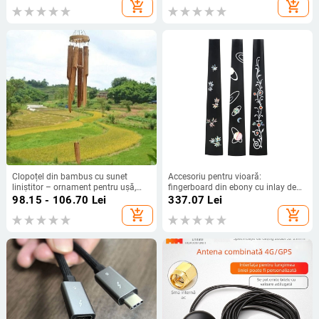
1080p
interfață USB-C, conectivitate
add_shopping_cart
add_shopping_cart
wireless, model X5lite zero joint
Clopoțel din bambus cu sunet
Accesoriu pentru vioară:
liniștitor – ornament pentru ușă,
fingerboard din ebony cu inlay de
ceainărie și decor de casă
perlă, gât sculptat, LN231,
98.15 - 106.70
Lei
337.07
Lei
Astonvilla
add_shopping_cart
add_shopping_cart