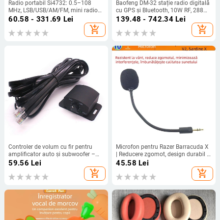
Radio portabil Si4732: 0.5–108
Baofeng DM-32 stație radio digitală
MHz, LSB/USB/AM/FM, mini radio
cu GPS și Bluetooth, 10W RF, 288
de buzunar
canale, baterie Li-ion 2500 mAh
60.58 - 331.69
Lei
139.48 - 742.34
Lei
add_shopping_cart
add_shopping_cart
Controler de volum cu fir pentru
Microfon pentru Razer Barracuda X
amplificator auto și subwoofer –
| Reducere zgomot, design durabil |
12V, carcasă din ABS ignifug,
Compatibil cu Barracuda X; În stoc
59.56
Lei
45.58
Lei
exterior PVC, greutate 0.1, cod
add_shopping_cart
add_shopping_cart
produs 408