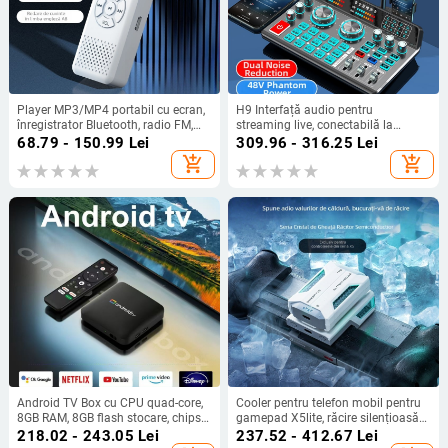
Player MP3/MP4 portabil cu ecran,
H9 Interfață audio pentru
înregistrator Bluetooth, radio FM,
streaming live, conectabilă la
audiobook-uri, USB flash drive cu
telefon, computer, căști Bluetooth,
68.79 - 150.99
Lei
309.96 - 316.25
Lei
Bluetooth
mixer și microfon
add_shopping_cart
add_shopping_cart
Android TV Box cu CPU quad-core,
Cooler pentru telefon mobil pentru
8GB RAM, 8GB flash stocare, chipset
gamepad X5lite, răcire silențioasă
Amlogic, HDMI/USB/AV, Full HD
pe bază de semiconductori,
218.02 - 243.05
Lei
237.52 - 412.67
Lei