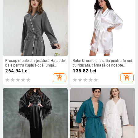
Prosop moale din țesătură Halat de
Robe kimono din satin pentru femei,
baie pentru cuplu Robă lungă
cu ridicata, cămașă de noapte
Rochie de femei cu mânecă lungă
pentru domnișoară de onoare,
264.94
Lei
135.82
Lei
Cămașă de noapte pentru dormitor,
pentru nuntă, petrecere, ziua de
add_shopping_cart
add_shopping_cart
cu absorbție de apă, cu buzunar
naștere, spa S-XL T43