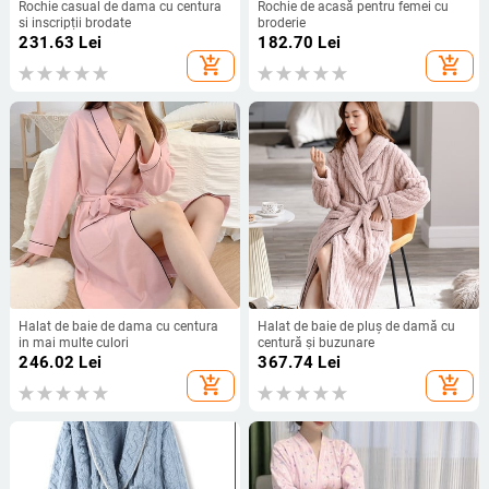
Rochie casual de dama cu centura
Rochie de acasă pentru femei cu
si inscripții brodate
broderie
231.63
Lei
182.70
Lei
add_shopping_cart
add_shopping_cart
Halat de baie de dama cu centura
Halat de baie de pluș de damă cu
in mai multe culori
centură și buzunare
246.02
Lei
367.74
Lei
add_shopping_cart
add_shopping_cart