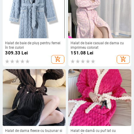
Halat de baie de pluș pentru femei
Halat de baie casual de dama cu
în trei culori
imprimeu colorat
309.33
Lei
151.08
Lei
add_shopping_cart
add_shopping_cart
Halat de dama fleece cu buzunar si
Halat de damă cu puf lat cu