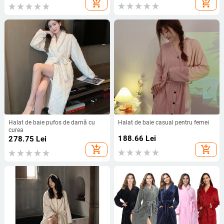
add_shopping_cart
add_shopping_cart
Halat de baie pufos de damă cu
Halat de baie casual pentru femei
curea
188.66
Lei
278.75
Lei
add_shopping_cart
add_shopping_cart