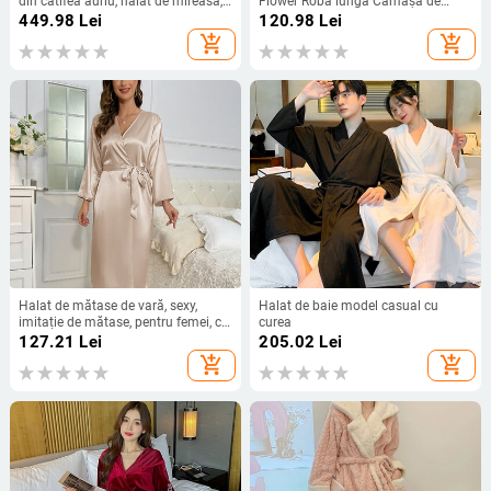
din catifea auriu, halat de mireasă,
Flower Robă lungă Cămașă de
pijama în stil franțuzesc, cald
noapte Kimono Halat de baie
449.98
Lei
120.98
Lei
pentru toamnă și iarnă
Rochie de dormit elegantă Rochie
add_shopping_cart
add_shopping_cart
de casă din satin pentru femei
Halat de mătase de vară, sexy,
Halat de baie model casual cu
imitație de mătase, pentru femei, cu
curea
mânecă lungă, halat de baie, cu
127.21
Lei
205.02
Lei
dantelă, rochie de casă, la modă.
add_shopping_cart
add_shopping_cart