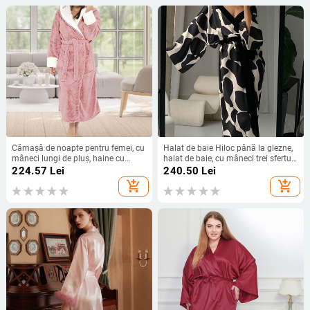
Cămașă de noapte pentru femei, cu
Halat de baie Hiloc până la glezne,
mâneci lungi de pluș, haine cu
halat de baie, cu mâneci trei sferturi,
glugă îngroșate, culoare solidă,
halat de iarnă pentru femei,
224.57
Lei
240.50
Lei
păstrează căldura până la
cămașă de noapte 2024
add_shopping_cart
add_shopping_cart
genunchi, talie strânsă, toamnă
iarnă halat de baie