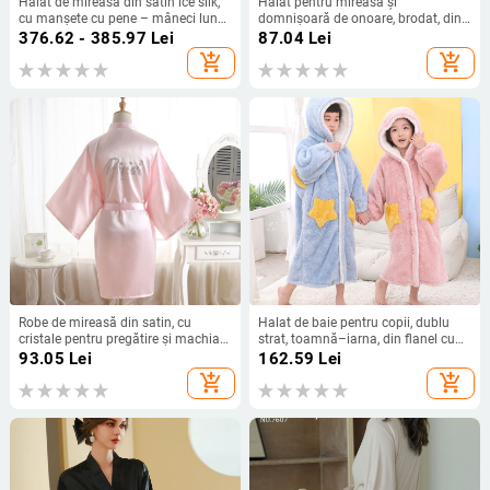
Halat de mireasă din satin ice silk,
Halat pentru mireasă și
cu manșete cu pene – mâneci lungi,
domnișoară de onoare, brodat, din
ultra-subțire 81–100 g/m², guler tip
mătase sintetică, mâneci lungi,
376.62 - 385.97
Lei
87.04
Lei
rever
decolteu în linie dreaptă
add_shopping_cart
add_shopping_cart
Robe de mireasă din satin, cu
Halat de baie pentru copii, dublu
cristale pentru pregătire și machiaj
strat, toamnă–iarna, din flanel cu
de dimineață, cardigan din imitatie
fleece coral, gros, potrivit pentru
93.05
Lei
162.59
Lei
de mătase pentru femei
purtare în exterior, stil dulce
add_shopping_cart
add_shopping_cart