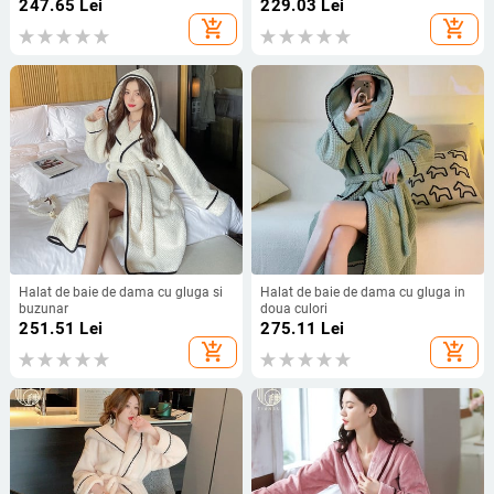
247.65
Lei
229.03
Lei
add_shopping_cart
add_shopping_cart
Halat de baie de dama cu gluga si
Halat de baie de dama cu gluga in
buzunar
doua culori
251.51
Lei
275.11
Lei
add_shopping_cart
add_shopping_cart