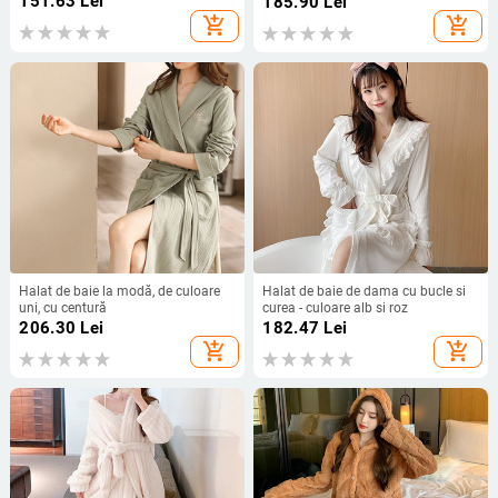
151.63
Lei
185.90
Lei
add_shopping_cart
add_shopping_cart
Halat de baie la modă, de culoare
Halat de baie de dama cu bucle si
uni, cu centură
curea - culoare alb si roz
206.30
Lei
182.47
Lei
add_shopping_cart
add_shopping_cart