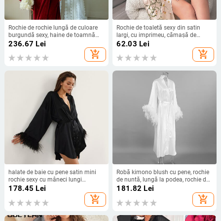
Rochie de rochie lungă de culoare
Rochie de toaletă sexy din satin
burgundă sexy, haine de toamnă
largi, cu imprimeu, cămașă de
pentru femei, kimono din velur cu
noapte cu cireșe, rochie de baie,
236.67
Lei
62.03
Lei
pene, halat de baie, cămașă de
kimono lungă pentru femei, haine
add_shopping_cart
add_shopping_cart
noapte, haine de mireasă, lenjerie
de noapte, haine de primăvară, vară
intimă
halate de baie cu pene satin mini
Robă kimono blush cu pene, rochie
rochie sexy cu mâneci lungi
de nuntă, lungă la podea, rochie de
peignoirs largi pentru femei rochie
mireasa care urmează să fie
178.45
Lei
181.82
Lei
albă de mireasă rochii negre de
petrecere de găină, lenjerie din
add_shopping_cart
add_shopping_cart
mireasă
mătase colorată