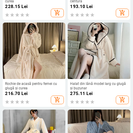
curea
centură
228.15
Lei
193.10
Lei
add_shopping_cart
add_shopping_cart
Rochie de acasă pentru femei cu
Halat din lână model larg cu glugă
glugă și curea
și buzunar
216.70
Lei
275.11
Lei
add_shopping_cart
add_shopping_cart