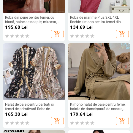
Robă din pene pentru femei, cu
Robă de mărime Plus 3XL 4XL
blană, haine de noapte, mireasa,
Rochie kimono pentru femei din
dimineața, satin, cămașă de
satin de mătase Cămașă de noapte
195.68
Lei
134.69
Lei
noapte, rochie de nuntă, elegantă,
din pere de baie de culoare uni
add_shopping_cart
add_shopping_cart
pentru domnișoară de onoare, halat
de baie
Halat de baie pentru bărbați și
Kimono halat de baie pentru femei,
femei de primăvară Robe de
halate de domnișoară de onoare,
mătase trei sferturi Îmbrăcăminte
toamnă, solid, rochie de noapte din
165.30
Lei
179.64
Lei
pentru acasă Robe kimono cu
bumbac, halat de pijama, halat
add_shopping_cart
add_shopping_cart
imprimeu din satin Îmbrăcăminte
pentru femei, pentru acasă, mai
pentru somn lung Rochie
marimea M-3XL