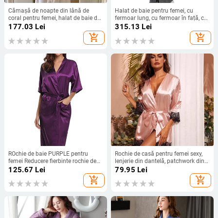
Cămașă de noapte din lână de
Halat de baie pentru femei, cu
coral pentru femei, halat de baie de
fermoar lung, cu fermoar în față, cu
flanel îngroșat de iarnă, cămașă de
buzunare, halate de baie calde și
177.03
Lei
315.13
Lei
noapte sexy pentru femei, pijama
moi, cu fermoar, pentru femei,
add_shopping_cart
add_shopping_cart
dintr-o singură piesă, haină de
cămașă de noapte, haine de noapte
acasă
ROchie de baie PURPLE pentru
Rochie de casă pentru femei sexy,
femei Reducere fierbinte rochie de
lenjerie din dantelă, patchwork din
baie kimono din mătase artificială
satin, set de haine de noapte,
125.67
Lei
79.95
Lei
halat de baie sexy pentru femeie
ocazional, halat de baie, kimono,
add_shopping_cart
add_shopping_cart
cămașă de noapte pijama mărime
cămașă de noapte
SML XL XXL XXXL Zh02A