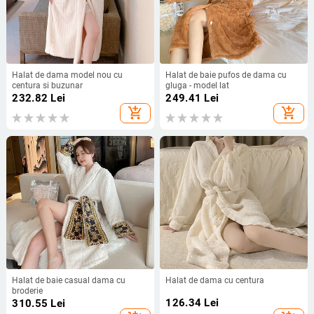
Halat de dama model nou cu
Halat de baie pufos de dama cu
centura si buzunar
gluga - model lat
232.82
Lei
249.41
Lei
add_shopping_cart
add_shopping_cart
Halat de baie casual dama cu
Halat de dama cu centura
broderie
126.34
Lei
310.55
Lei