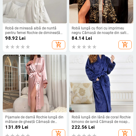
Robă de mireasă albă de nuntă
Robă lungă cu flori cu imprimeu
pentru femei Rochie de dimineață
negru Cămașă de noapte din satin
cu mâneci 3/4 Lenjerie de noapte
de mătase Lenjerie de noapte
98.92
Lei
84.14
Lei
Cămașă de noapte lejeră Kimono
pentru femeie Cămașă de noapte,
add_shopping_cart
add_shopping_cart
din satin de mătase Halat de baie
primăvară, vară, kimono, halat de
Lenjerie
baie, rochie de acasă
Pijamale de damă Rochie lungă din
Robă lungă din lână de coral Rochie
mătase de gheață Cămașă de
kimono de iarnă Cămașă de noapte
noapte subțire de vară
din flanel caldă Halat de baie
131.89
Lei
222.56
Lei
Îmbrăcăminte de relaxare simplă la
Lenjerie de noapte Lenjerie intimă
add_shopping_cart
add_shopping_cart
modă Cardigan sexy pentru femei
Îmbrăcăminte de casă îngroșată