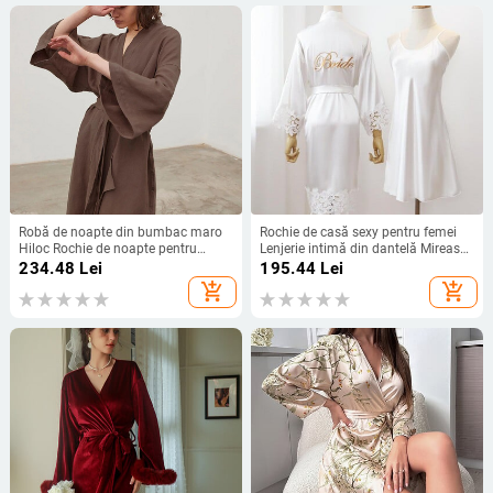
Robă de noapte din bumbac maro
Rochie de casă sexy pentru femei
Hiloc Rochie de noapte pentru
Lenjerie intimă din dantelă Mireasă
femei cu mâneci trei sferturi Rochie
Set halat de mireasă Lenjerie de
234.48
Lei
195.44
Lei
de noapte elegantă pentru femei
noapte Lenjerie de dormit casual
add_shopping_cart
add_shopping_cart
Peignoir
Kimono halat de baie