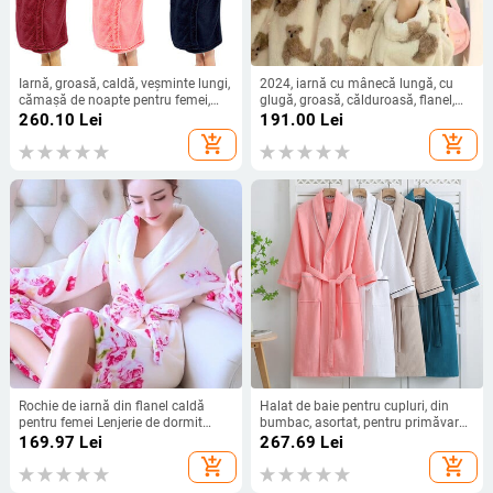
Iarnă, groasă, caldă, veșminte lungi,
2024, iarnă cu mânecă lungă, cu
cămașă de noapte pentru femei,
glugă, groasă, călduroasă, flanel,
pijamale cu glugă, halat de baie
kimono, haine pentru femei, urs
260.10
Lei
191.00
Lei
lung de flanel, lenjerie de dormit de
sexy, halate de baie drăguțe, haine
add_shopping_cart
add_shopping_cart
pluș, plus dimensiune 5XL
de noapte, cămașă de noapte Dre
Rochie de iarnă din flanel caldă
Halat de baie pentru cupluri, din
pentru femei Lenjerie de dormit
bumbac, asortat, pentru primăvară
Cămașă de noapte florală cu
și vară, halat de dormit cu mânecă
169.97
Lei
267.69
Lei
imprimeu pentru femei Robă de
lungă, absorbant de apă, pentru
add_shopping_cart
add_shopping_cart
ședință Halat de baie de hotel
cupluri