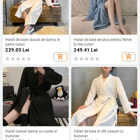
Halat de baie casual de dama in
Halat de baie de pluș pentru femei
patru culori
în trei culori
229.03
Lei
249.41
Lei
add_shopping_cart
add_shopping_cart
Halat casual dama cu curea si
Halat de baie in stil casual cu
buzunar
buzunar