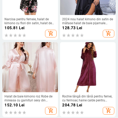
Narcisa pentru femeie, halat de
2024 nou halat kimono din satin de
kimono cu flori din satin, halat de
mătase halat de baie pijamale
mireasa, halate de domnisoara de
femei halate de domnișoară de
105.81
Lei
128.73
Lei
onoare, halate de baie T21
onoare toamnă sexy îmbrăcăminte
add_shopping_cart
add_shopping_cart
moale pentru femeie acasă rochii
Halat de baie kimono roz Robe de
Rochie lângă din lână pentru femei,
mireasa cu garnituri sexy din
cu fermoar, haine calde pentru
dantela pentru femei Lenjerie de
femei, toamnă iarnă, haină, glugă,
152.10
Lei
204.78
Lei
dormit pentru casa lunga Rochie de
haină de dimineață, nou
add_shopping_cart
add_shopping_cart
noapte Mireasa Oversize 3Xl 4Xl
5Xl