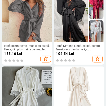
Iarnă pentru femei, moale, cu glugă,
Robă Kimono lungă, solidă, pentru
fleece, din pluș, haine de noapte
femei, sexy, din dantelă, cu
scurte de flanel, cu curea, halat de
patchwork, halat de baie, cu mâneci
155.16
Lei
104.54
Lei
baie, halat de baie, halat de flanel
evazate, haine de noapte, haine de
add_shopping_cart
add_shopping_cart
mireasa, haine de mireasa.