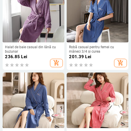
Halat de baie casual din lână cu
Robă casual pentru femei cu
buzunar
mâneci 3/4 și curea
236.85
Lei
201.39
Lei
add_shopping_cart
add_shopping_cart