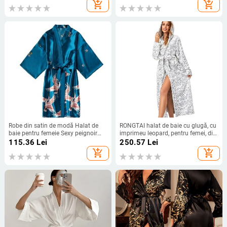
cămașă de noapte, halat de
baie pentru domnișoară de onoare
add_shopping_cart
add_shopping_cart
mireasă, rochie, halat de baie
SP2000
pentru femei
Robe din satin de modă Halat de
RONGTAI halat de baie cu glugă, cu
baie pentru femeie Sexy peignoir
imprimeu leopard, pentru femei, din
femme Kimono de mătase Rochie
fleece, din pluș, haine lungi, calde,
115.36
Lei
250.57
Lei
de mireasa lenjerie de noapte
cămașă de noapte, haine de noapte
add_shopping_cart
add_shopping_cart
Creștere de noapte pentru femei