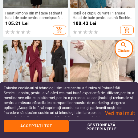
Halat kimono din mătase satinată
Robă de cuplu cu vafe Pijamale
halat de baie pentru domnișoară de
Halat de baie pentru saună Rochie
onoare halat de mireasă toamnă
minimalistă Rochie subțire pentru
105.21
Lei
188.43
Lei
elegante pijamale subțiri halate
femei Robă de hotel Reducere caldă
add_shopping_cart
add_shopping_cart
pentru femei acasă 2024
search
Căutare
Folosim cookie-uri și tehnologii similare pentru a furniza și îmbunătăți
Serviciul nostru, pentru a vă oferi cea mai bună experiență de utilizare, pentru a
menține securitatea platformei, pentru a personaliza conținutul și reclamele și
pentru a măsura eficacitatea campaniilor noastre de marketing. Alegerea
Lenjerie de dormit pentru femei,
Halat de baie pentru damă, cu
opțiunii „Acceptă tot”, vă exprimați acordul ca noi și partenerii noștri de
sexy, din dantelă, de culoare uni,
mânecă lungă, cu glugă, cu glugă,
Vezi mai mult
halat de baie din bumbac, pijamale
groasă, jacquard, kimono,
încredere să stocăm cookie-uri și tehnologii similare pe dispozitivul dvs. în
170.79
Lei
229.36
Lei
de dimensiuni mari, rochie de
îmbrăcăminte de noapte pentru
scopuri publicitare și analitice. Vă puteți gestiona preferințele în orice moment
add_shopping_cart
add_shopping_cart
noapte, ocazional, haine de acasă,
femei
făcând clic pe „Gestionează preferințele”. Pentru mai multe informații, vă
GESTIONEAZĂ
ACCEPTAȚI TOT
halate de damă.
rugăm să consultați
Politica noastră de confidențialitate
.
PREFERINȚELE