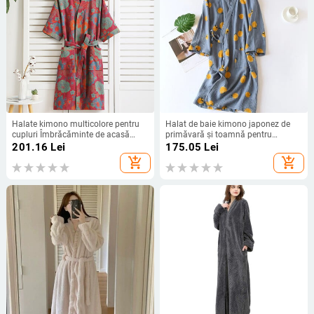
Halate kimono multicolore pentru
Halat de baie kimono japonez de
cupluri Îmbrăcăminte de acasă
primăvară și toamnă pentru
Halat de baie din bumbac pentru
doamne din pânză creponată de
201.16
Lei
175.05
Lei
primăvară și vară Halate de baie
bumbac halat de baie subțire de
add_shopping_cart
add_shopping_cart
subțiri absorbante și cu uscare
vară serviciu la domiciliu
rapidă
îmbrăcăminte de dormit halat de
baie