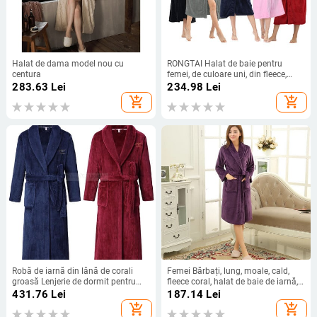
Halat de dama model nou cu
RONGTAI Halat de baie pentru
centura
femei, de culoare uni, din fleece,
haine lungi, calde, cămașă de
283.63
Lei
234.98
Lei
noapte, haine de noapte
add_shopping_cart
add_shopping_cart
Robă de iarnă din lână de corali
Femei Bărbați, lung, moale, cald,
groasă Lenjerie de dormit pentru
fleece coral, halat de baie de iarnă,
bărbați Robă de baie lungă oversize
flanel, halat de baie, cămașă de
431.76
Lei
187.14
Lei
Kimono Rochie de flanel caldă
noapte, pentru iubitori, halat de
add_shopping_cart
add_shopping_cart
Lenjerie de noapte lejeră
dormit confortabil, spa