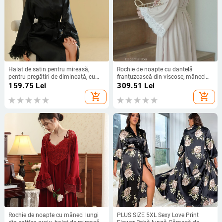
Halat de satin pentru mireasă,
Rochie de noapte cu dantelă
pentru pregătiri de dimineață, cu
franțuzească din viscose, mâneci
guler off-shoulder și mâneci 3/4,
lungi, țesătură subțire 121–140
159.75
Lei
309.51
Lei
material din mătase artificială,
g/m², decolteu în V, respirabilă,
add_shopping_cart
add_shopping_cart
100% poliester, țesătură ultraușoară
pentru somn, acasă și ieșiri, toate
81–100 g/m²
anotimpurile
Rochie de noapte cu mâneci lungi
PLUS SIZE 5XL Sexy Love Print