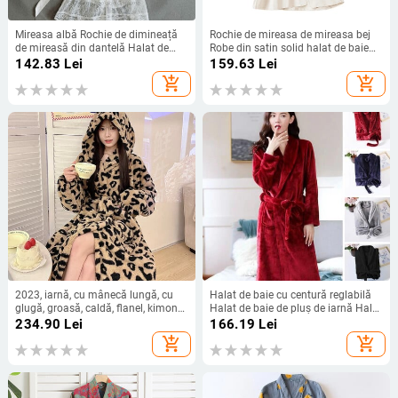
Mireasa albă Rochie de dimineață
Rochie de mireasa de mireasa bej
de mireasă din dantelă Halat de
Robe din satin solid halat de baie
baie Kimono pentru damă Lenjerie
Kimono de vara Noua camasa de
142.83
Lei
159.63
Lei
de noapte elegantă cu decolteu în V
noapte Sexy Imbracaminte de
add_shopping_cart
add_shopping_cart
Lenjerie intimă din satin
noapte
2023, iarnă, cu mânecă lungă, cu
Halat de baie cu centură reglabilă
glugă, groasă, caldă, flanel, kimono,
Halat de baie de pluș de iarnă Halat
halate de baie, leopard, sexy, rochie
de baie unisex confortabil de iarnă,
234.90
Lei
166.19
Lei
de noapte, rochie de noapte
gros absorbant de apă caldă, cu
add_shopping_cart
add_shopping_cart
design cu șireturi lung