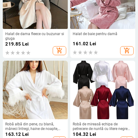
Halat de dama fleece cu buzunar si
Halat de baie pentru damă
gluga
161.02
Lei
219.85
Lei
add_shopping_cart
add_shopping_cart
Robă albă din pene, cu blană,
Robă de mireasă echipa de
mâneci întregi, haine de noapte,
petrecere de nuntă cu litere negre
halate din satin, pentru femei,
kimono pijamale din satin halat de
163.12
Lei
104.32
Lei