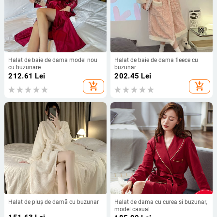
Halat de baie de dama model nou
Halat de baie de dama fleece cu
cu buzunare
buzunar
212.61
Lei
202.45
Lei
add_shopping_cart
add_shopping_cart
Halat de pluș de damă cu buzunar
Halat de dama cu curea si buzunar,
model casual