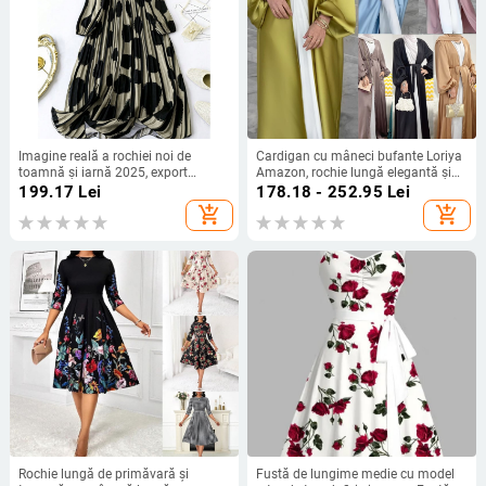
Imagine reală a rochiei noi de
Cardigan cu mâneci bufante Loriya
toamnă și iarnă 2025, export
Amazon, rochie lungă elegantă și
transfrontalier european și
colorată de vară 2022 LR507
199.17
Lei
178.18 - 252.95
Lei
american, cu buline, imprimat cu
add_shopping_cart
add_shopping_cart
decolteu în V și mânecă lungă
Rochie lungă de primăvară și
Fustă de lungime medie cu model