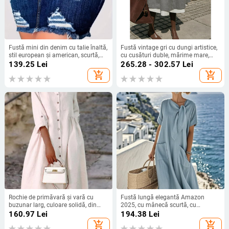
Fustă mini din denim cu talie înaltă,
Fustă vintage gri cu dungi artistice,
stil european și american, scurtă,
cu cusături duble, mărime mare,
Amazon, versatilă, lucrată manual,
iarna 2024, nouă fustă gri
139.25
Lei
265.28 - 302.57
Lei
distressată, pentru femei, de vară,
add_shopping_cart
add_shopping_cart
bodycon
Rochie de primăvară și vară cu
Fustă lungă elegantă Amazon
buzunar larg, culoare solidă, din
2025, cu mânecă scurtă, cu
bumbac și in, culoare solidă, pentru
buzunar și fundă, cu tiv mare
160.97
Lei
194.38
Lei
femei, în stoc, 2024, comerț exterior
add_shopping_cart
add_shopping_cart
transfrontalier, Europa și Statele