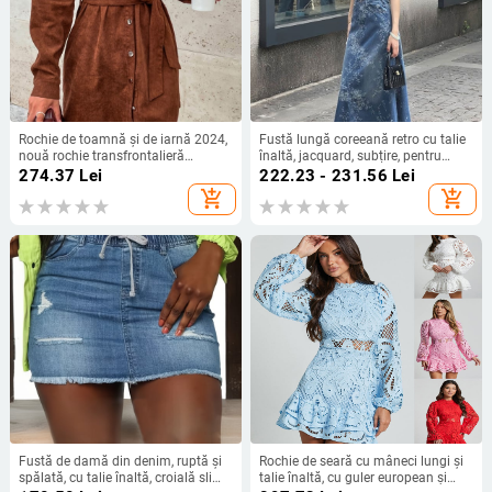
Rochie de toamnă și de iarnă 2024,
Fustă lungă coreeană retro cu talie
nouă rochie transfrontalieră
înaltă, jacquard, subțire, pentru
europeană și americană, cu curea
femei, de vară, design nou, de nișă,
274.37
Lei
222.23 - 231.56
Lei
cu nasturi, casual, din catifea reiată,
linie A
add_shopping_cart
add_shopping_cart
cu mânecă lungă
Fustă de damă din denim, ruptă și
Rochie de seară cu mâneci lungi și
spălată, cu talie înaltă, croială slim,
talie înaltă, cu guler european și