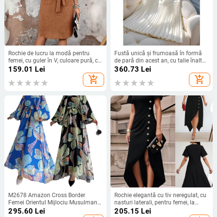
Rochie de lucru la modă pentru
Fustă unică și frumoasă în formă
femei, cu guler în V, culoare pură, cu
de pară din acest an, cu talie înaltă,
mâneci scurte și curea, lungime
care acoperă șoldurile, subțire,
159.01
Lei
360.73
Lei
până la genunchi, export
cusături albe, plisată, în linie A,
add_shopping_cart
add_shopping_cart
transfrontalier european și
pentru femei
american
M2678 Amazon Cross Border
Rochie elegantă cu tiv neregulat, cu
Femei Orientul Mijlociu Musulmane
nasturi laterali, pentru femei, la
Șifon Flori Curea Lungă La Modă
modă, transfrontalieră Amazon,
295.60
Lei
205.15
Lei