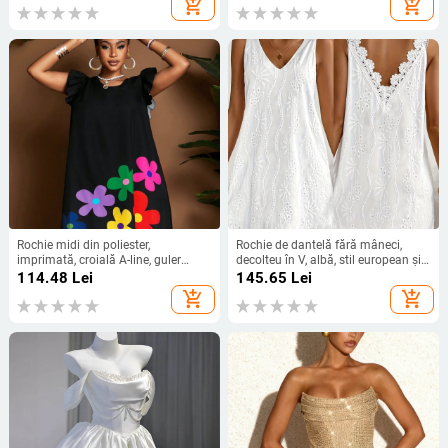
add_shopping_cart
add_shopping_cart
Rochie midi din poliester,
Rochie de dantelă fără mâneci,
imprimată, croială A-line, guler
decolteu în V, albă, stil european și
rotund și mâneci scurte
american, vară 2026 pentru plajă și
114.48
Lei
145.65
Lei
vacanțe, spate gol
add_shopping_cart
add_shopping_cart