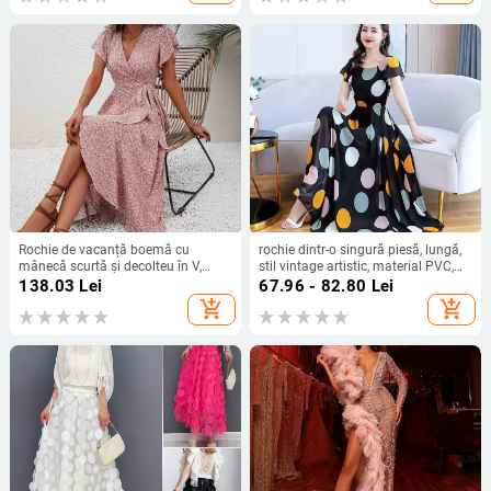
Rochie de vacanță boemă cu
rochie dintr-o singură piesă, lungă,
mânecă scurtă și decolteu în V,
stil vintage artistic, material PVC,
model Independent Station
decolteu rotund, mâneci scurte,
138.03
Lei
67.96 - 82.80
Lei
Amazon Crossborder
primăvara 2025
add_shopping_cart
add_shopping_cart