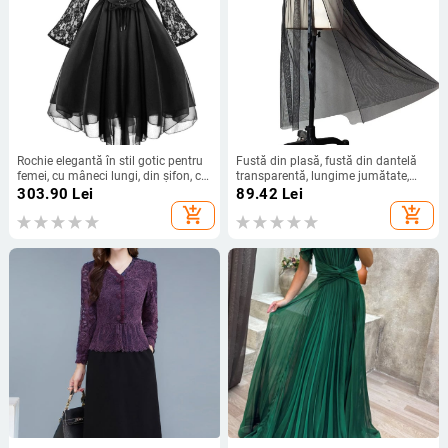
Rochie elegantă în stil gotic pentru
Fustă din plasă, fustă din dantelă
femei, cu mâneci lungi, din șifon, cu
transparentă, lungime jumătate,
cusături din dantelă, 2023
fustă medie, talie înaltă, drapată cu
303.90
Lei
89.42
Lei
un singur strat
add_shopping_cart
add_shopping_cart