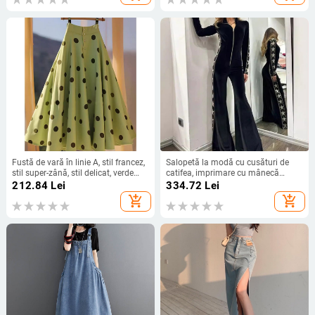
Unite
Fustă de vară în linie A, stil francez,
Salopetă la modă cu cusături de
stil super-zână, stil delicat, verde
catifea, imprimare cu mânecă
menta, din șifon, cu buline, model
lungă și picior larg, model
212.84
Lei
334.72
Lei
umbrelă
transfrontalier pentru Europa și
add_shopping_cart
add_shopping_cart
Statele Unite