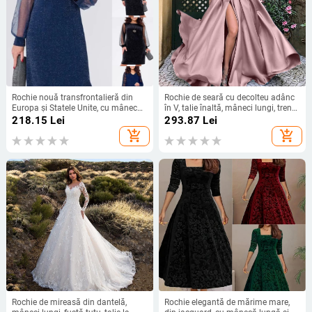
Rochie nouă transfrontalieră din
Rochie de seară cu decolteu adânc
Europa și Statele Unite, cu mânecă
în V, talie înaltă, mâneci lungi, tren
lungă, plasă, cusături argintii, cu
mic, fustă lungă
218.15
Lei
293.87
Lei
guler rotund, industrie grea, fustă
add_shopping_cart
add_shopping_cart
elegantă de calitate la modă
Rochie de mireasă din dantelă,
Rochie elegantă de mărime mare,