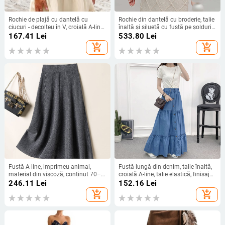
Rochie de plajă cu dantelă cu
Rochie din dantelă cu broderie, talie
ciucuri - decolteu în V, croială A-line
înaltă și siluetă cu fustă pe șolduri,
midi, mâneci scurte, viscoză
decolteu rotund, mâneci scurte
167.41
Lei
533.80
Lei
add_shopping_cart
add_shopping_cart
Fustă A-line, imprimeu animal,
Fustă lungă din denim, talie înaltă,
material din viscoză, conținut 70–
croială A-line, talie elastică, finisaj
80%, iarna 2024
lavat cu nisip
246.11
Lei
152.16
Lei
add_shopping_cart
add_shopping_cart