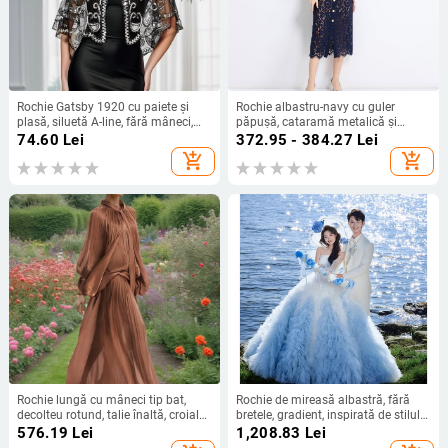
Rochie Gatsby 1920 cu paiete și
Rochie albastru-navy cu guler
plasă, siluetă A-line, fără mâneci,
păpușă, cataramă metalică și
decolteu adânc în V, cu mărgele.
dantelă franțuzească hidrosolubilă,
74.60
Lei
372.95 - 384.27
Lei
stil sofisticat pentru doamne, rochie
add_shopping_cart
add_shopping_cart
de lungime medie
Rochie lungă cu mâneci tip bat,
Rochie de mireasă albastră, fără
decolteu rotund, talie înaltă, croială
bretele, gradient, inspirată de stilul
A-line, fermoar
francez, simplă și proaspătă pentru
576.19
Lei
1,208.83
Lei
ședințe foto