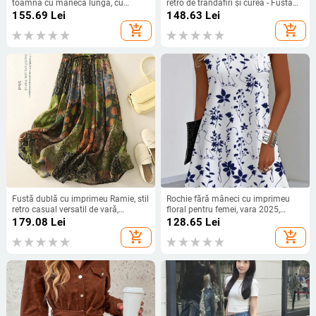
toamnă cu mânecă lungă, cu
retro de trandafiri și curea - Fustă
imprimeu floral și imprimeu floral,
elegantă fără mâneci, linie A
155.69
Lei
148.63
Lei
pentru femei din comerțul exterior
add_shopping_cart
add_shopping_cart
transfrontalier din Europa și Statele
Unite, de la Amazon, pentru stația
independentă de comerț exterior
Fustă dublă cu imprimeu Ramie, stil
Rochie fără mâneci cu imprimeu
retro casual versatil de vară,
floral pentru femei, vara 2025,
fotografie reală
export transfrontalier european și
179.08
Lei
128.65
Lei
american, Amazon Independent
add_shopping_cart
add_shopping_cart
Station, Temu