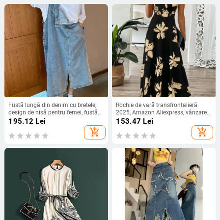
Fustă lungă din denim cu bretele,
Rochie de vară transfrontalieră
design de nișă pentru femei, fustă
2025, Amazon Aliexpress, vânzare
elegantă cu bretele, vară, vrac,
fierbinte, nouă pentru femei, cu
195.12
Lei
153.47
Lei
mărime mare, rochie lungă de
imprimeu decolteu în V
add_shopping_cart
add_shopping_cart
grăsime mm