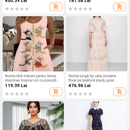
400.39
Lei
161.58
Lei
mâneci volante 88336
add_shopping_cart
add_shopping_cart
Rochie fără mâneci pentru femei,
Rochie lungă tip cake, broderie
imprimeu tropical roz cu pisicuță
floral pe țesătură plasă, guler
cățărând pe o frânghie
rotund, mâneci cu petale; poliester.
119.39
Lei
476.96
Lei
add_shopping_cart
add_shopping_cart