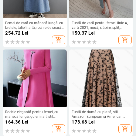
Femei de vară cu mânecă lungă, cu
Fustă de vară pentru femei, linie A,
bretele, talie înaltă, rochie de seară,
vară 2021, nouă, slăbire, split,
rochie de mireasă ...
lungime medie, fustă din denim,
254.72
Lei
150.37
Lei
talie înaltă, șold, fustă, fată fierbinte
add_shopping_cart
add_shopping_cart
Rochie elegantă pentru femei, cu
Fustă de damă cu plasă, stil
mânecă lungă, guler înalt, stil
Amazon European și American
european și american, pentru
Fashion 2025
164.36
Lei
173.68
Lei
comerț exterior 2024
add_shopping_cart
add_shopping_cart