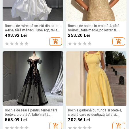
Rochie de mireasă scurtă din satin -
Rochie de paiete în croială A, fără
A-line, fără mâneci, Tube Top, talie
mâneci, talie medie, poliester și
înaltă, vară 2025
elastan, detalii colaj, potrivită
493.92
Lei
253.20
Lei
pentru petreceri
add_shopping_cart
add_shopping_cart
Rochie de seară pentru femei, fără
Rochie galbenă cu funda și bretele,
bretele, croială A, talie înaltă,
croială care evidențiază talia și
mâneci 3/4, fustă lungă
fustă evazată
568.09
Lei
202.56
Lei
add_shopping_cart
add_shopping_cart