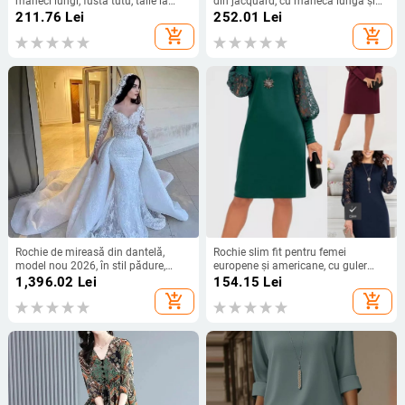
mâneci lungi, fustă tutu, talie la
din jacquard, cu mânecă lungă și
mijloc, rochie lungă
guler pătrat, din catifea, mărime
211.76
Lei
252.01
Lei
extra-mare, europeană și
add_shopping_cart
add_shopping_cart
americană, 2024
Rochie de mireasă din dantelă,
Rochie slim fit pentru femei
model nou 2026, în stil pădure,
europene și americane, cu guler
mâneci lungi, siluetă sirenă
înalt, mânecă lungă, cu mânecă
1,396.02
Lei
154.15
Lei
goală din dantelă, cusătură
add_shopping_cart
add_shopping_cart
transfrontalieră