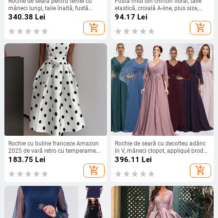
Rochie de seară pentru femei cu
Fustă midi din chiffon floral, talie
mâneci lungi, talie înaltă, fustă
elastică, croială A-line, plus size,
lungă, țesătură spray metalică,
siluetă drapată
340.38
Lei
94.17
Lei
poliester 95%+
add_shopping_cart
add_shopping_cart
Rochie cu buline franceze Amazon
Rochie de seară cu decolteu adânc
2025 de vară retro cu temperament
în V, mâneci clopot, appliqué brodat
nou, talie subțire, fustă pentru femei
cu paiete, croială lungă A-line
183.75
Lei
396.11
Lei
add_shopping_cart
add_shopping_cart