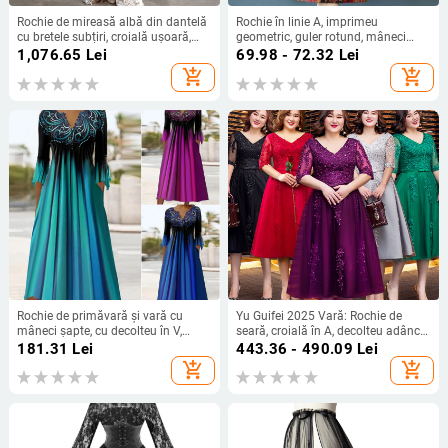
Rochie de mireasă albă din dantelă
Rochie în linie A, imprimeu
cu bretele subțiri, croială ușoară,
geometric, guler rotund, mâneci
execuție rafinată, siluetă sirenă,
scurte, talie medie, fustă lungă, vară
1,076.65
Lei
69.98 - 72.32
Lei
rochie de seară de logodnă, croială
2024, material: amestec de fibre
add_shopping_cart
add_shopping_cart
slim.
sintetice
Rochie de primăvară și vară cu
Yu Guifei 2025 Vară: Rochie de
mâneci șapte, cu decolteu în V,
seară, croială în A, decolteu adânc
plisată, cu nasturi, stil european și
în V, lungă, talie înaltă
181.31
Lei
443.36 - 490.09
Lei
american pentru femei, 20223
add_shopping_cart
add_shopping_cart