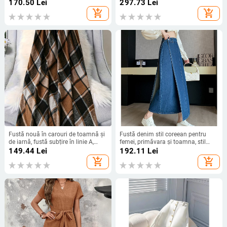
de vară nouă, Amazon, Ebay, cu
american, cu volane, din dantelă
170.50
Lei
297.73
Lei
cord elastic
solubilă în apă și scoică.
add_shopping_cart
add_shopping_cart
Fustă nouă în carouri de toamnă și
Fustă denim stil coreean pentru
de iarnă, fustă subțire în linie A,
femei, primăvara și toamna, stil
fustă mare cu leagăn, umbrelă
academic, talie înaltă, retro, șold,
149.44
Lei
192.11
Lei
acoperire, design slăbit, Sense
add_shopping_cart
add_shopping_cart
Niche, fustă A-line