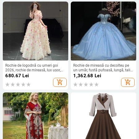
Rochie de logodnă cu umeri goi
Rochie de mireasă cu decolteu pe
2026, rochie de mireasă, lux ușor,
un umăr, fustă pufoasă, lungă, talie
croială de înaltă clasă pentru nuntă
înaltă, material poliester
680.67
Lei
1,362.68
Lei
add_shopping_cart
add_shopping_cart