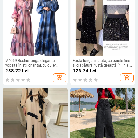
M4059 Rochie lungă elegantă,
Fustă lungă, mulată, cu paiete fine
vopsită în stil oriental, cu guler
și crăpătură, fustă dreaptă în linie A,
rotund și cu curea, stil casual și la
cu design de înaltă calitate
288.72
Lei
126.74
Lei
modă, din șifon
add_shopping_cart
add_shopping_cart