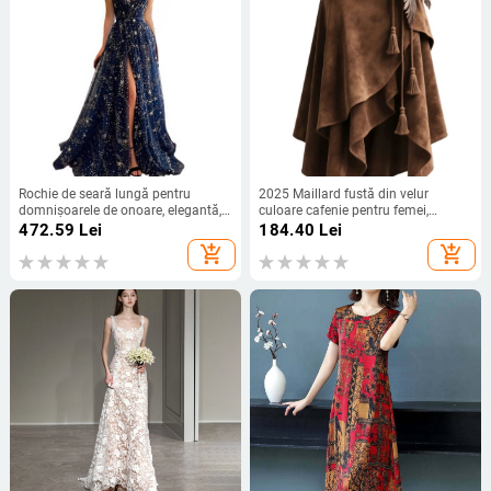
Rochie de seară lungă pentru
2025 Maillard fustă din velur
domnișoarele de onoare, elegantă,
culoare cafenie pentru femei,
din spandex extensibil
toamnă, șiret neregulat, croială în A,
472.59
Lei
184.40
Lei
lungime medie
add_shopping_cart
add_shopping_cart