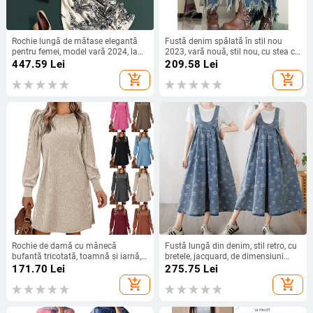
Rochie lungă de mătase elegantă
Fustă denim spălată în stil nou
pentru femei, model vară 2024, la
2023, vară nouă, stil nou, cu stea cu
tejghea, centru comercial, retrage
cinci colțuri, talie joasă, lungime
447.59
Lei
209.58
Lei
eticheta tăiată
medie, fustă Spice Girl
add_shopping_cart
add_shopping_cart
Rochie de damă cu mânecă
Fustă lungă din denim, stil retro, cu
bufantă tricotată, toamnă și iarnă,
bretele, jacquard, de dimensiuni
cu guler rotund, casual, lejeră, 2024,
mari, pentru reducerea vârstei
171.70
Lei
275.75
Lei
la modă europeană și americană,
add_shopping_cart
add_shopping_cart
transfrontalieră