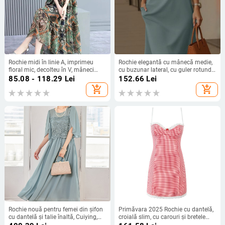
Rochie midi în linie A, imprimeu
Rochie elegantă cu mânecă medie,
floral mic, decolteu în V, mâneci
cu buzunar lateral, cu guler rotund,
scurte.
versatilă, de culoare solidă, din
85.08 - 118.29
Lei
152.66
Lei
Europa și America, 2025
add_shopping_cart
add_shopping_cart
Rochie nouă pentru femei din șifon
Primăvara 2025 Rochie cu dantelă,
cu dantelă și talie înaltă, Cuiying,
croială slim, cu carouri și bretele
Cuiying, rochie lungă elegantă cu
S21920