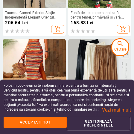
Toamna Comerț Exterior Stație
Fustă de denim personalizată
Independentă Elegant Orientul
pentru femei, primăvară și vară,
Mijlociu femei musulmane halat
nouă, talie înaltă, aspect slăbit, linie
206.54
Lei
168.83
Lei
femei fustă lungă imprimată cu
A, lungime medie, crăpătură, fustă
add_shopping_cart
add_shopping_cart
mânecă lungă rochie de înaltă
de denim care acoperă șoldurile
calitate
search
Căutare
Folosim cookie-uri și tehnologii similare pentru a furniza și îmbunătăți
Serviciul nostru, pentru a vă oferi cea mai bună experiență de utilizare, pentru a
menține securitatea platformei, pentru a personaliza conținutul și reclamele și
pentru a măsura eficacitatea campaniilor noastre de marketing. Alegerea
Spot 2024 Fustă transfrontalieră
Fustă elegantă casual 2024
opțiunii „Acceptă tot”, vă exprimați acordul ca noi și partenerii noștri de
nouă, stil etnic, tricotată, subțire, cu
primăvara și vara plisată slăbire
Vezi mai mult
crăpături, elegantă, în stil tribal
aspect lung mediu drapaj elegant
încredere să stocăm cookie-uri și tehnologii similare pe dispozitivul dvs. în
144.33
Lei
156.91
Lei
indian
din organza cu tiv în A
scopuri publicitare și analitice. Vă puteți gestiona preferințele în orice moment
add_shopping_cart
add_shopping_cart
făcând clic pe „Gestionează preferințele”. Pentru mai multe informații, vă
GESTIONEAZĂ
ACCEPTAȚI TOT
rugăm să consultați
Politica noastră de confidențialitate
.
PREFERINȚELE