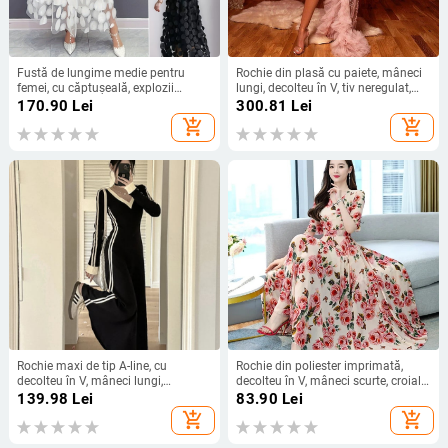
Fustă de lungime medie pentru
Rochie din plasă cu paiete, mâneci
femei, cu căptușeală, explozii
lungi, decolteu în V, tiv neregulat,
transfrontaliere europene și
rochie de seară
170.90
Lei
300.81
Lei
americane, primăvară și vară,
add_shopping_cart
add_shopping_cart
tridimensional, cusut decorativ,
plasă, cusut, fustă
Rochie maxi de tip A-line, cu
Rochie din poliester imprimată,
decolteu în V, mâneci lungi,
decolteu în V, mâneci scurte, croială
poliester, imprimeu color-block
în linie A, lungime medie
139.98
Lei
83.90
Lei
add_shopping_cart
add_shopping_cart