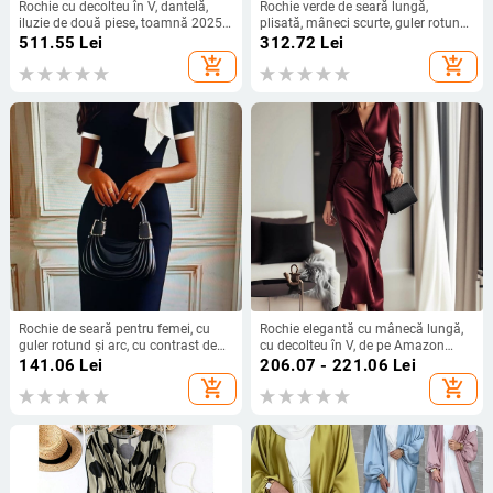
Rochie cu decolteu în V, dantelă,
Rochie verde de seară lungă,
iluzie de două piese, toamnă 2025,
plisată, mâneci scurte, guler rotund,
lungime midi
croială în A
511.55
Lei
312.72
Lei
add_shopping_cart
add_shopping_cart
Rochie de seară pentru femei, cu
Rochie elegantă cu mânecă lungă,
guler rotund și arc, cu contrast de
cu decolteu în V, de pe Amazon
culoare, subțire, cu imprimeu de
Aliexpress, de toamnă nouă
141.06
Lei
206.07 - 221.06
Lei
celebrități, pentru petrecere și
add_shopping_cart
add_shopping_cart
banchet