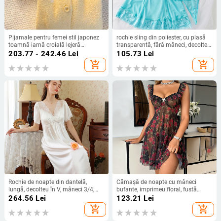
Pijamale pentru femei stil japonez
rochie sling din poliester, cu plasă
toamnă iarnă croială lejeră
transparentă, fără mâneci, decolteu
căptușite cu fleece cald set din
în V, spate deschis
203.77 - 242.46
Lei
105.73
Lei
două piese pentru casă
add_shopping_cart
add_shopping_cart
Rochie de noapte din dantelă,
Cămașă de noapte cu mâneci
lungă, decolteu în V, mâneci 3/4,
bufante, imprimeu floral, fustă
țesătură poliester subțire
scurtă din plasă transparentă și set
264.56
Lei
123.21
Lei
lenjerie cu thong
add_shopping_cart
add_shopping_cart