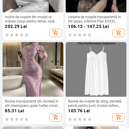
rochie de noapte din modal cu
Lenjerie de noapte transparentă în
mâneci lungi, pentru femei, vară,
stil qipao, mărime Plus XXXXL
mărime plus, potrivită pentru
pentru femei, gât halter, despicare
202.29
Lei
106.13 - 147.25
Lei
gravide și femei înalte,
add_shopping_cart
add_shopping_cart
îmbrăcăminte de casă
Rochie transparentă din dantelă în
Rochie de noapte tip sling, dantelă,
stil cheongsam, guler halter, croială
pernă pentru bust, modal-cotton,
bodycon, poliester 50–70%
îmbrăcăminte de casă de vară
85.31
Lei
103.76
Lei
add_shopping_cart
add_shopping_cart