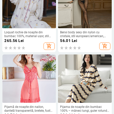
Loquat rochie de noapte din
Benxi body sexy din nylon cu
bumbac 100%, material ușor, stil
cristale, stil european/american,
antic Guofeng, croială lejeră, lungă,
deschidere în zona intimă, mâneci
265.56
Lei
56.01
Lei
poate fi purtată în exterior
lungi, model T1001
add_shopping_cart
add_shopping_cart
Pijamă de noapte din nailon,
Pijama de noapte din bumbac
dantelă transparentă, bretele, fustă
100% – mâneci lungi, guler rotund,