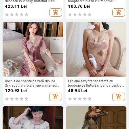
decolteu în V sexy, material Half-
noapte din plasă cu imprimeu
side fleece, țesătură principală:
valuri, material poliester 80–90%,
423.11
Lei
108.76
Lei
bumbac, conținut de bumbac sub
pentru femei, lansat vara 2024
add_shopping_cart
add_shopping_cart
30%, lansare primăvara 2025
Rochie de noapte de vară din Ice
Lenjerie sexy transparentă cu
Silk, subțire, croială lejeră, mâneci
broderie de fluture și bandă pentru
scurte, îmbrăcăminte de casă din
talie (polieester 90–95%)
120.93
Lei
48.94
Lei
mătase
add_shopping_cart
add_shopping_cart