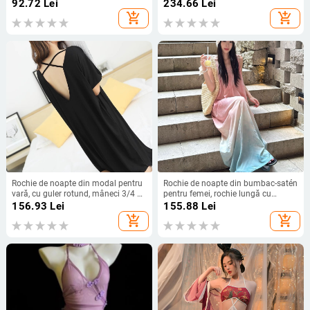
decupată cu chilot tip thong
respirabil, lungă fustă, poate fi
92.72
Lei
234.66
Lei
purtat și în exterior, toamna 2025,
add_shopping_cart
add_shopping_cart
mărime plus
Rochie de noapte din modal pentru
Rochie de noapte din bumbac-satén
vară, cu guler rotund, mâneci 3/4 și
pentru femei, rochie lungă cu
fustă scurtă.
bretele, gradient de vară, stil de
156.93
Lei
155.88
Lei
vacanță, rochie de plajă elegantă,
add_shopping_cart
add_shopping_cart
pentru purtat afară sau acasă