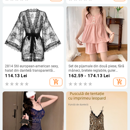
2814 Stil european-american sexy,
Set de pijamale din două piese, fără
halat din dantelă transparentă
mâneci, bretele reglabile, guler
pentru femei, negru și alb
rotund, bumbac ușor, respirabil
114.13
Lei
162.59 - 174.13
Lei
pentru vară
add_shopping_cart
add_shopping_cart