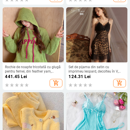
Rochie de noapte tricotată cu glugă
Set de pijama din satin cu
pentru femei, din feather yarn,
imprimeu leopard, decolteu în V,
grosime extra, mâneci lungi, lungă
fără mâneci, dantelă transparentă
441.45
Lei
124.31
Lei
rochie, confort acasă iarna
add_shopping_cart
add_shopping_cart