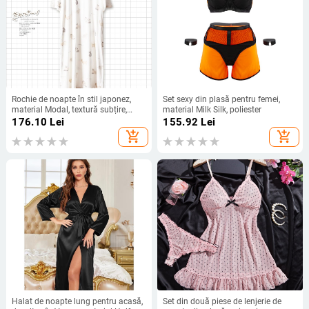
Rochie de noapte în stil japonez,
Set sexy din plasă pentru femei,
material Modal, textură subțire,
material Milk Silk, poliester
guler rotund, fustă midi
176.10
Lei
155.92
Lei
add_shopping_cart
add_shopping_cart
Halat de noapte lung pentru acasă,
Set din două piese de lenjerie de