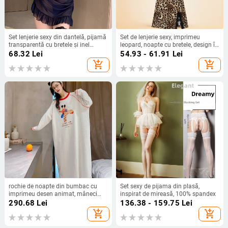
Set lenjerie sexy din dantelă, pijamă
Set de lenjerie sexy, imprimeu
transparentă cu bretele și inel
leopard, noapte cu bretele, design în
metalic, poliester
stil cheongsam cu dresuri, fundă
68.32
Lei
54.93 - 61.91
Lei
dantelată, material poliester
add_shopping_cart
add_shopping_cart
rochie de noapte din bumbac cu
Set sexy de pijama din plasă,
imprimeu desen animat, mâneci
inspirat de mireasă, 100% spandex
lungi, croială lejeră – confort pentru
290.68
Lei
136.38 - 159.75
Lei
primăvară și toamnă
add_shopping_cart
add_shopping_cart