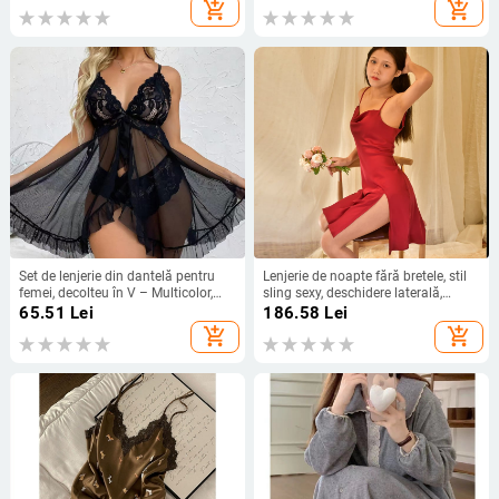
imprimeu în design luxos
add_shopping_cart
add_shopping_cart
Set de lenjerie din dantelă pentru
Lenjerie de noapte fără bretele, stil
femei, decolteu în V – Multicolor,
sling sexy, deschidere laterală,
poliester 50–70%, țesătură subțire
poliester, material ultra-subțire,
65.51
Lei
186.58
Lei
101–120 g/m², Primăvara 2024
guler simplu, inspirație de mireasă
add_shopping_cart
add_shopping_cart
pentru uz casnic