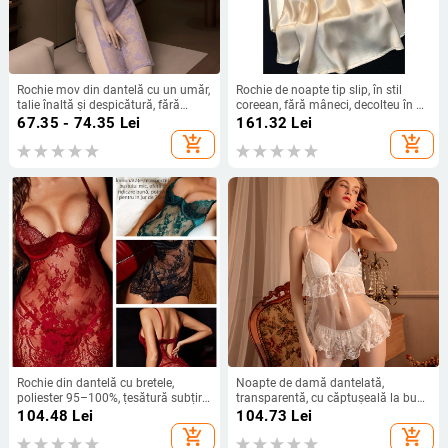
Rochie mov din dantelă cu un umăr,
Rochie de noapte tip slip, în stil
talie înaltă și despicătură, fără
coreean, fără mâneci, decolteu în V,
închidere, inspirație senzuală din
100% poliester, lungime scurtă,
67.35 - 74.35
Lei
161.32
Lei
lenjerie
țesătură de greutate medie
add_shopping_cart
add_shopping_cart
Rochie din dantelă cu bretele,
Noapte de damă dantelată,
poliester 95–100%, țesătură subțire
transparentă, cu căptușeală la bust,
101–120 g/m², primăvara 2023
bretele, 80-90% poliester
104.48
Lei
104.73
Lei
add_shopping_cart
add_shopping_cart