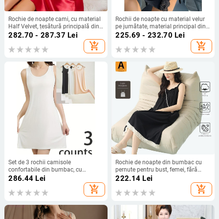
Rochie de noapte cami, cu material
Rochii de noapte cu material velur
Half Velvet, țesătură principală din
pe jumătate, material principal din
bumbac, dantelă florală în contrast
bumbac, conținutul materialului
282.70 - 287.37
Lei
225.69 - 232.70
Lei
la spate, primăvara 2025
principal sub 30%, stil luxos
add_shopping_cart
add_shopping_cart
Set de 3 rochii camisole
Rochie de noapte din bumbac cu
confortabile din bumbac, cu
pernute pentru bust, femei, fără
țesătură semi-catifelată | Primăvara
mâneci, vară, ușoară și lejeră,
286.44
Lei
222.14
Lei
2025
mărime plus
add_shopping_cart
add_shopping_cart