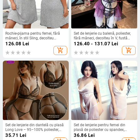
Rochie-pijama pentru femei, fără
Set de lenjerie cu balenă, poliester,
mâneci, în stil Sling, decolteu
fără mâneci, decolteu în V, fustă
rotund, fustă scurtă, poliester,
mini — confortabil pentru ședințe
126.08
Lei
126.40 - 131.07
Lei
respirabilă și confortabilă pentru
foto de nuntă
add_shopping_cart
add_shopping_cart
acasă sau purtat în exterior.
Set de lenjerie din dantelă cu plasă
Set de lenjerie pentru femei din
Long Love – 95–100% poliester,
plasă de poliester cu spandex,
181–200 g/m², Lansare primăvara
conținut de țesătură 80–90%,
35.71
Lei
36.86
Lei
2025
ambalare în pungi