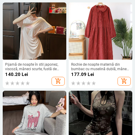
Pijamă de noapte în stil japonez,
Rochie de noapte maternă din
viscoză, mâneci scurte, fustă de
bumbac cu muselină dublă, mâneci
lungime medie, guler rotund
lungi, guler rotund, 100% bumbac
140.20
Lei
177.09
Lei
add_shopping_cart
add_shopping_cart