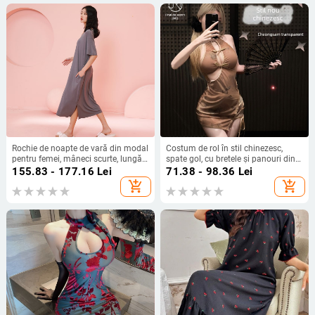
Rochie de noapte de vară din modal
Costum de rol în stil chinezesc,
pentru femei, mâneci scurte, lungă
spate gol, cu bretele și panouri din
peste genunchi, pentru gravide, cu
plasă, material poliester 90–95%.
155.83 - 177.16
Lei
71.38 - 98.36
Lei
inserturi pentru bust
add_shopping_cart
add_shopping_cart