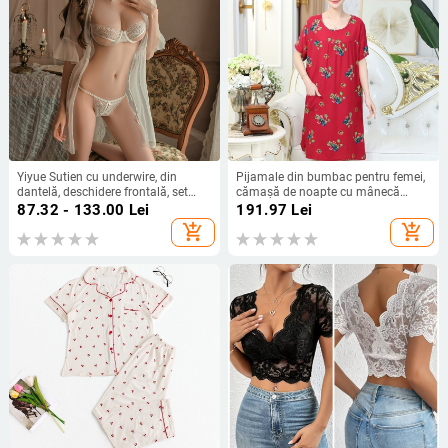
Yiyue Sutien cu underwire, din
Pijamale din bumbac pentru femei,
dantelă, deschidere frontală, set
cămașă de noapte cu mânecă
pijama și halat – uniform
scurtă de vară, pijamale casual de
87.32 - 133.00
Lei
191.97
Lei
mărime mare, croială lejeră pentru
add_shopping_cart
add_shopping_cart
mame