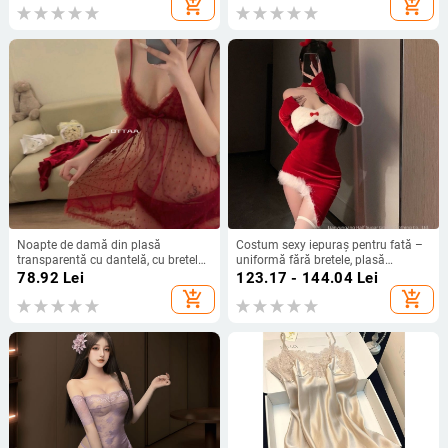
add_shopping_cart
add_shopping_cart
Noapte de damă din plasă
Costum sexy iepuraș pentru fată –
transparentă cu dantelă, cu bretele
uniformă fără bretele, plasă
pentru ciorapi
transparentă, nailon ultra-subțire,
78.92
Lei
123.17 - 144.04
Lei
90–95% nailon
add_shopping_cart
add_shopping_cart