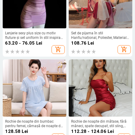
Lenjerie sexy plus size cu motiv
Set de pijama în stil
fluture și set uniform în stil inspirat
Hanfu/național, Poliester, Material
de uniformă, plasă mov
subțire, Mâneci lungi, Fustă midi
63.20 - 76.05
Lei
108.76
Lei
transparentă, pijamale QQNY
add_shopping_cart
add_shopping_cart
Rochie de noapte din bumbac
Rochie de noapte din mătase, fără
pentru femei, cămașă de noapte de
mâneci, spate decupat, stil sling,
vară cu mâneci 3/4, lungime midi,
respirabilă, pentru acasă
128.58
Lei
112.28 - 124.06
Lei