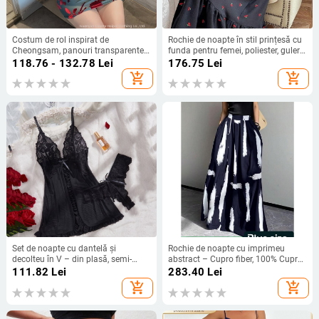
Costum de rol inspirat de
Rochie de noapte în stil prințesă cu
Cheongsam, panouri transparente
funda pentru femei, poliester, guler
și dresuri, material poliester
rotund, mâneci trei sferturi, lungime
118.76 - 132.78
Lei
176.75
Lei
lungă
add_shopping_cart
add_shopping_cart
Set de noapte cu dantelă și
Rochie de noapte cu imprimeu
decolteu în V – din plasă, semi-
abstract – Cupro fiber, 100% Cupro,
transparent, poliester, plasă ultra-
Primăvară
111.82
Lei
283.40
Lei
subțire 81–100 g/m², fără mâneci
add_shopping_cart
add_shopping_cart