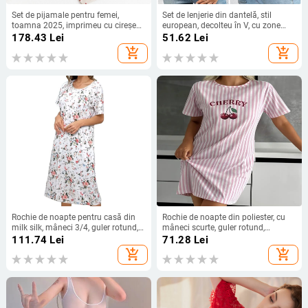
Set de pijamale pentru femei,
Set de lenjerie din dantelă, stil
toamna 2025, imprimeu cu cireșe
european, decolteu în V, cu zone
pe toată suprafața, top cu mânecă
transparente și decupaje
178.43
Lei
51.62
Lei
scurtă și pantaloni lungi, confort
add_shopping_cart
add_shopping_cart
casual.
Rochie de noapte pentru casă din
Rochie de noapte din poliester, cu
milk silk, mâneci 3/4, guler rotund,
mâneci scurte, guler rotund,
lungă, pentru toate anotimpurile
imprimeu cu animal, pentru purtare
111.74
Lei
71.28
Lei
acasă
add_shopping_cart
add_shopping_cart