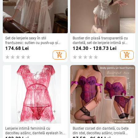
Set de lenjerie sexy în stil
Bustier din plasă transparentă cu
franțuzesc: sutien cu push-up și
dantelă, set de lenjerie intimă și
suport metalic, noapte din plasă,
rochie de noapte scurtă
174.68
Lei
124.30 - 128.73
Lei
funda decorativă și chiloți
add_shopping_cart
add_shopping_cart
Lenjerie intimă feminină cu
Bustier corset din dantelă, cu bețe
decolteu adânc, dantelă eyelash în
din oțel, decolteu adânc, croială
plasă transparentă – pijama de
care avantajează silueta, bretele