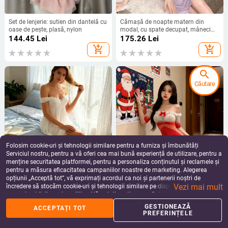
Set de lenjerie: sutien din dantelă cu
Cămașă de noapte matern din
oase de pește, plasă, nylon
modal, cu spate decupat, mâneci
scurte, croială lejeră, cu pernuțe
144.45
Lei
175.26
Lei
pentru sân integrate, vară
add_shopping_cart
add_shopping_cart
search
Căutare
Folosim cookie-uri și tehnologii similare pentru a furniza și îmbunătăți
Serviciul nostru, pentru a vă oferi cea mai bună experiență de utilizare, pentru a
menține securitatea platformei, pentru a personaliza conținutul și reclamele și
pentru a măsura eficacitatea campaniilor noastre de marketing. Alegerea
Noc de noapte lungă fără mâneci,
Set de lenjerie sexy, cu plasă
opțiunii „Acceptă tot”, vă exprimați acordul ca noi și partenerii noștri de
decolteu în V, dantelă, plasă, modal
transparentă, design gradient, temă
Vezi mai mult
90–95%, țesătură subțire 121–140
de Crăciun, poliester 90–95%
încredere să stocăm cookie-uri și tehnologii similare pe dispozitivul dvs. în
242.33
Lei
73.48 - 80.49
Lei
g/m², pentru femei
scopuri publicitare și analitice. Vă puteți gestiona preferințele în orice moment
add_shopping_cart
add_shopping_cart
făcând clic pe „Gestionează preferințele”. Pentru mai multe informații, vă
GESTIONEAZĂ
ACCEPTAȚI TOT
rugăm să consultați
Politica noastră de confidențialitate
.
PREFERINȚELE