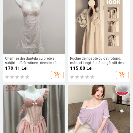
Chemise din dantelă cu bretele
Rochie de noapte cu gât rotund,
subțiri – fără mâneci, decolteu în V,
mâneci lungi, fustă lungă, stil desen
țesătură ușoară din imitație de
animat, pentru iarnă
179.11
Lei
115.08
Lei
mătase (80–90% poliester, lungime
add_shopping_cart
add_shopping_cart
scurtă)