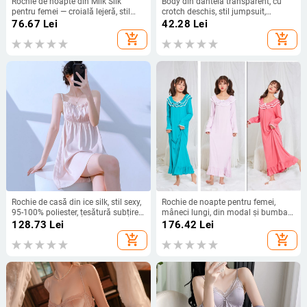
Rochie de noapte din Milk Silk
Body din dantelă transparent, cu
pentru femei — croială lejeră, stil
crotch deschis, stil jumpsuit,
drăguț de desen animat, lungime
țesătură poliester
76.67
Lei
42.28
Lei
până la genunchi, guler rotund,
add_shopping_cart
add_shopping_cart
mâneci 3/4
Rochie de casă din ice silk, stil sexy,
Rochie de noapte pentru femei,
95-100% poliester, țesătură subțire,
mâneci lungi, din modal și bumbac,
decolteu în V
stil prințesă, îmbrăcăminte de casă
128.73
Lei
176.42
Lei
pentru primăvară și toamnă
add_shopping_cart
add_shopping_cart