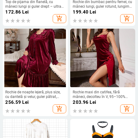
Top de pijama din flanelă, cu
Rochie din bumbac pentru femei, cu
mâneci lungi și guler drept – ultra
mâneci lungi, guler rotund, lungime
gros pentru iarnă, haine de casă
medie, dungi, confortabilă pentru
172.86
Lei
199.40
Lei
pentru femei tinere
acasă, poate fi purtată și afară în
add_shopping_cart
add_shopping_cart
primăvară și toamnă.
Rochie de noapte lejeră, plus size,
Rochie maxi din catifea, fără
cu dantelă și velur, guler pătrat,
mâneci, decolteu în V, 95–100%
mâneci lungi, fustă lungă, potrivită
poliester, țesătură groasă 201–250
256.59
Lei
203.96
Lei
pentru iarnă, primăvară și toamnă,
g/m²
add_shopping_cart
add_shopping_cart
țesătură de greutate moderată
(181–200 g/m²)