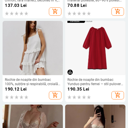
chiffon, fără mâneci, decolteu în V,
material poliester, 80–90% poliester,
camisole stil, pentru acasă.
îmbrăcăminte de casă
137.03
Lei
70.88
Lei
add_shopping_cart
add_shopping_cart
Rochie de noapte din bumbac
Rochie de noapte din bumbac
100%, subțire și respirabilă, croială
Yunduo pentru femei — stil pulover,
lejeră, mâneci lungi, îmbrăcăminte
guler rotund, mâneci lungi, lungime
190.12
Lei
190.35
Lei
de casă
medie, respirabilă, confortabilă
add_shopping_cart
add_shopping_cart
pentru casă