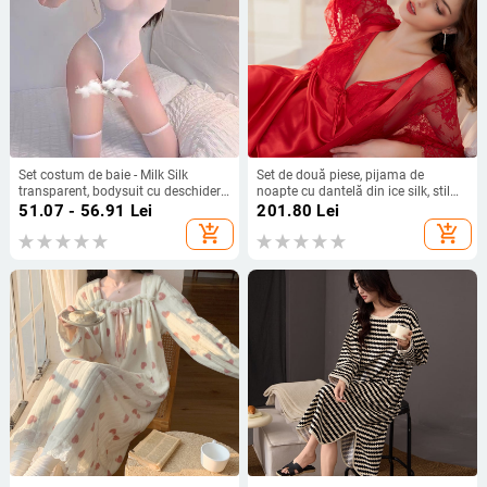
Set costum de baie - Milk Silk
Set de două piese, pijama de
transparent, bodysuit cu deschidere,
noapte cu dantelă din ice silk, stil
poliester subțire (95–100%),
transparent, țesătură ultra-subțire
51.07 - 56.91
Lei
201.80
Lei
Primăvara 2025
81–100 g/m2, 90–95% poliester,
add_shopping_cart
add_shopping_cart
vară 2022