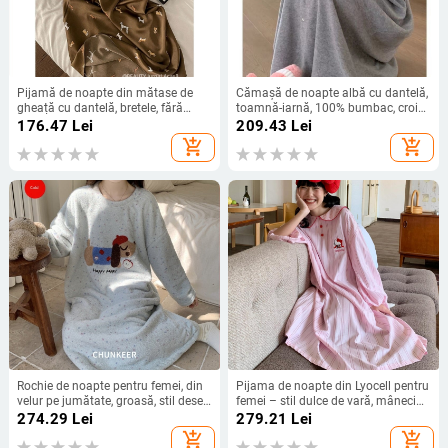
Pijamă de noapte din mătase de
Cămașă de noapte albă cu dantelă,
gheață cu dantelă, bretele, fără
toamnă-iarnă, 100% bumbac, croi
mâneci, decolteu în V, lungime midi,
lejer, mărime plus, poate fi purtată
176.47
Lei
209.43
Lei
confortabilă pentru vară
și afară
add_shopping_cart
add_shopping_cart
Rochie de noapte pentru femei, din
Pijama de noapte din Lyocell pentru
velur pe jumătate, groasă, stil desen
femei – stil dulce de vară, mâneci
animat – toamnă/iarnă, croială
lungi, guler rever, lungime midi,
274.29
Lei
279.21
Lei
lejeră, guler rotund, lungă, pentru
material ușor
add_shopping_cart
add_shopping_cart
casă