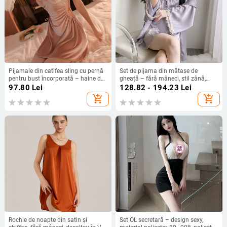
Pijamale din catifea sling cu pernă
Set de pijama din mătase de
pentru bust încorporată – haine de
gheață – fără mâneci, stil zână,
noapte pentru femei, decolteu în V,
100% poliester, ușor
97.80
Lei
128.82 - 194.23
Lei
fără mâneci, grosime medie 141–
add_shopping_cart
add_shopping_cart
160 g/m2
Rochie de noapte din satin și
Set OL secretară – design sexy,