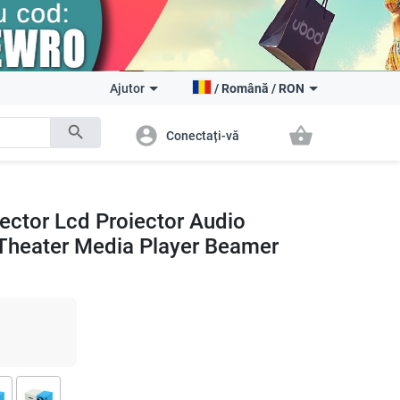
Ajutor
/
Română
/
RON
search
account_circle
shopping_basket
Conectați-vă
ector Lcd Proiector Audio
Theater Media Player Beamer