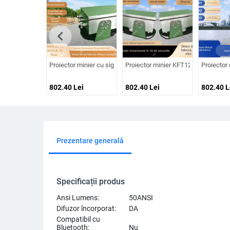
chevron_left
Proiector minier cu siguranță intrinsecă – ecran HD mare, robus
Proiector minier KFT12 – versatilitate
Proiector 
802.40
Lei
802.40
Lei
802.40
L
Prezentare generală
Specificații produs
Ansi Lumens:
50ANSI
Difuzor încorporat:
DA
Compatibil cu
Bluetooth:
Nu