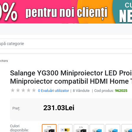
ectors
Salange YG300 Miniproiector LED Proi
Miniproiector compatibil HDMI Home 
0
Evaluări utilizator
8
Vândute
Cod produs:
962025
231.03
Lei
Preț:
Culori
disponibile: