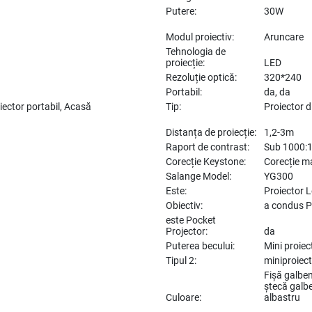
Putere:
30W
Modul proiectiv:
Aruncare
Tehnologia de
proiecție:
LED
Rezoluție optică:
320*240
Portabil:
da, da
iector portabil, Acasă
Tip:
Proiector d
Distanța de proiecție:
1,2-3m
Raport de contrast:
Sub 1000:
Corecție Keystone:
Corecție m
Salange Model:
YG300
Este:
Proiector 
Obiectiv:
a condus P
este Pocket
Projector:
da
Puterea becului:
Mini proiec
Tipul 2:
miniproiect
Fișă galben
ștecă galb
Culoare:
albastru