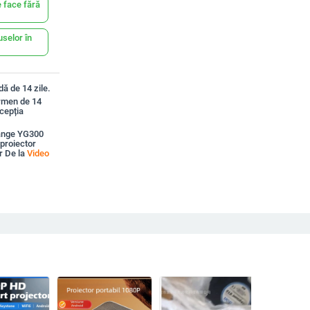
 face fără
uselor în
ă de 14 zile.
ermen de 14
xcepția
lange YG300
proiector
r De la
Video