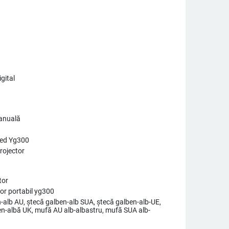
igital
1
anuală
Led Yg300
rojector
tor
or portabil yg300
-alb AU, ștecă galben-alb SUA, ștecă galben-alb-UE,
en-albă UK, mufă AU alb-albastru, mufă SUA alb-