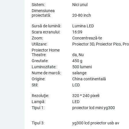
Sistem:
Nici unul
Dimensiunea
proiectată:
20-80 inch
Sursă de lumină:
Lumina LED
Scara ecranului:
16:09
Zoom:
Concentrează-te
Utilizare:
Proiector 3D, Proiector Pico, Pro
Proiector Home
Theatre:
da, Nu
Greutate:
450 g
Luminozitate:
500 lumeni
Nume de marcă:
salange
Origine:
China continentală
Stil:
LCD
Rezoluţie:
320 * 240 pixeli
Lampă:
LED
Tipul 1:
proiector lcd mini yg300
Tipul 3:
yg300 lcd proiector usb av