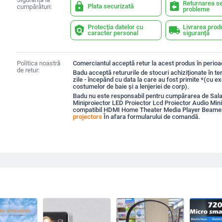
Returnarea se
lock
assignment_return
Plata securizată
cumpărături:
probleme
Protecția datelor cu
Livrarea prod
policy
local_shipping
caracter personal
siguranță
Politica noastră
Comerciantul acceptă retur la acest produs în perioad
de retur:
Badu acceptă retururile de stocuri achiziționate în t
zile - începând cu data la care au fost primite *(cu e
costumelor de baie și a lenjeriei de corp).
Badu nu este responsabil pentru cumpărarea de Sa
Miniproiector LED Proiector Lcd Proiector Audio Mini
compatibil HDMI Home Theater Media Player Beame
projectors
În afara formularului de comandă.