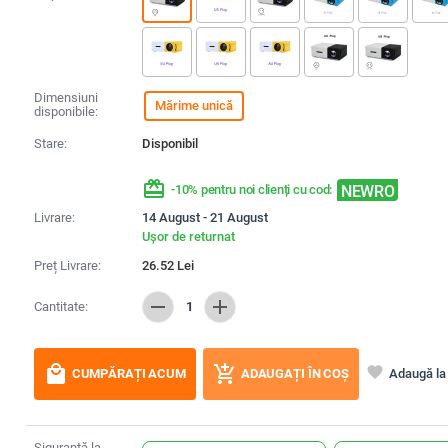
Dimensiuni
Mărime unică
disponibile:
Stare:
Disponibil
redeem
NEWRO
-10% pentru noi clienți cu cod:
Livrare:
14 August - 21 August
Ușor de returnat
Preț Livrare:
26.52
Lei
remove
add
Cantitate:
1
local_mall
add_shopping_cart
favorite
Adaugă la 
CUMPĂRAȚI ACUM
ADAUGAȚI ÎN COȘ
Siguranță la