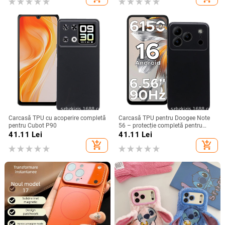
electroplacare, anti-cădere
Carcasă TPU cu acoperire completă
Carcasă TPU pentru Doogee Note
pentru Cubot P90
56 – protecție completă pentru
Note 56, Plus și Pro, realizată
41.11
Lei
41.11
Lei
manual
add_shopping_cart
add_shopping_cart