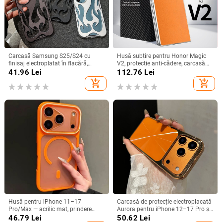
Carcasă Samsung S25/S24 cu
Husă subțire pentru Honor Magic
finisaj electroplatat în flacără,
V2, protecție anti-cădere, carcasă
design decupat, compatibilă cu
dură pentru ecran pliabil, finisaj PU
41.96
Lei
112.76
Lei
A26/A36/A56 și A54/A55
piele electroplatinată
add_shopping_cart
add_shopping_cart
Husă pentru iPhone 11–17
Carcasă de protecție electroplacată
Pro/Max — acrilic mat, prindere
Aurora pentru iPhone 12–17 Pro și
magnetică, protecție anti-cadere,
Pro Max, acoperire completă, anti-
46.79
Lei
50.62
Lei