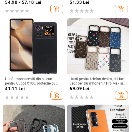
de iarnă, compatibilă cu iPhone
cădere, finisaj mat, compatibilă cu
54.90 - 57.18
Lei
51.33
Lei
12–17 Pro Max
seria iPhone 11/12/13/14
add_shopping_cart
add_shopping_cart
(Pro/Max)
Husă transparentă din silicon
Husă pentru telefon denim, stil lux
pentru Cubot X100, protecție cu
ușor, pentru iPhone 17 Pro Max și
acoperire totală
iPhone 16, cu acoperire totală
41.11
Lei
69.09
Lei
add_shopping_cart
add_shopping_cart