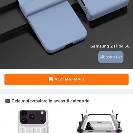
image
VEZI MAI MULT
more
Cele mai populare în această categorie