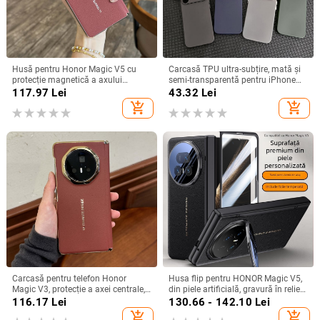
Husă pentru Honor Magic V5 cu
Carcasă TPU ultra-subțire, mată și
protecție magnetică a axului
semi-transparentă pentru iPhone
central, acoperire completă a
11/12/14/15/16/17 Pro Max,
117.97
Lei
43.32
Lei
obiectivului, piele naturală,
protecție împotriva căderilor, anti-
add_shopping_cart
add_shopping_cart
electroplacare, protecție anti-cădere
amprente
Carcasă pentru telefon Honor
Husa flip pentru HONOR Magic V5,
Magic V3, protecție a axei centrale,
din piele artificială, gravură în relief,
noul model Magic V5, husă ușoară
stil Ins, anti-cadere
116.17
Lei
130.66 - 142.10
Lei
din piele artificială cu
add_shopping_cart
add_shopping_cart