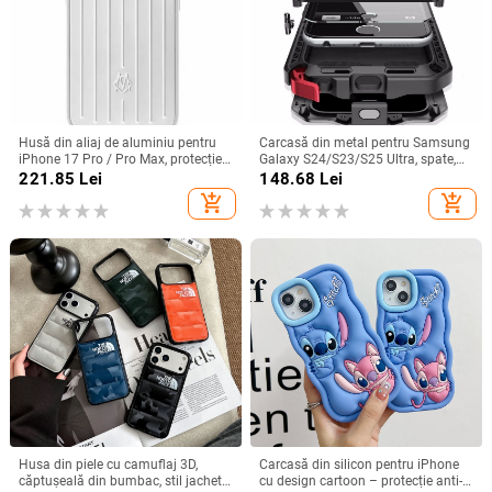
Husă din aliaj de aluminiu pentru
Carcasă din metal pentru Samsung
iPhone 17 Pro / Pro Max, protecție
Galaxy S24/S23/S25 Ultra, spate,
anti-cădere, închidere magnetică,
prelucrată, personalizabilă, disipare
221.85
Lei
148.68
Lei
turnare prin injecție, posibilitate de
căldură, anti-cadere, anti-amprentă
add_shopping_cart
add_shopping_cart
personalizare
Husa din piele cu camuflaj 3D,
Carcasă din silicon pentru iPhone
căptușeală din bumbac, stil jachetă
cu design cartoon – protecție anti-