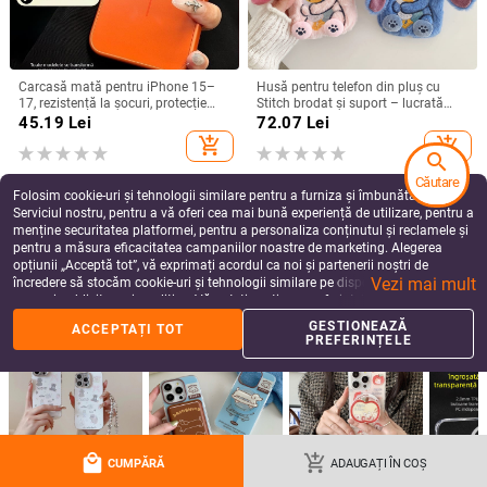
Carcasă mată pentru iPhone 15–
Husă pentru telefon din pluș cu
17, rezistență la șocuri, protecție
Stitch brodat și suport – lucrată
pentru obiectiv, prindere magnetică,
manual, stil desen animat drăguț,
45.19
Lei
72.07
Lei
în diverse culori
protecție anti-cădere, pentru seria
add_shopping_cart
add_shopping_cart
iPhone 11–17
search
Căutare
Folosim cookie-uri și tehnologii similare pentru a furniza și îmbunătăți
Serviciul nostru, pentru a vă oferi cea mai bună experiență de utilizare, pentru a
menține securitatea platformei, pentru a personaliza conținutul și reclamele și
pentru a măsura eficacitatea campaniilor noastre de marketing. Alegerea
opțiunii „Acceptă tot”, vă exprimați acordul ca noi și partenerii noștri de
Vezi mai mult
încredere să stocăm cookie-uri și tehnologii similare pe dispozitivul dvs. în
scopuri publicitare și analitice. Vă puteți gestiona preferințele în orice moment
făcând clic pe „Gestionează preferințele”. Pentru mai multe informații, vă
GESTIONEAZĂ
ACCEPTAȚI TOT
rugăm să consultați
Politica noastră de confidențialitate
.
PREFERINȚELE
Carcasă de protecție pentru
Husă Huawei Pura80 Ultra cu
Blackview bv4800, material TPU,
brățară pentru încheietură și suport
realizată manual, personalizabilă
rotativ — textură piele Napa
49.75
Lei
99.03
Lei
electroplacată
local_mall
add_shopping_cart
add_shopping_cart
add_shopping_cart
CUMPĂRĂ
ADAUGAȚI ÎN COȘ