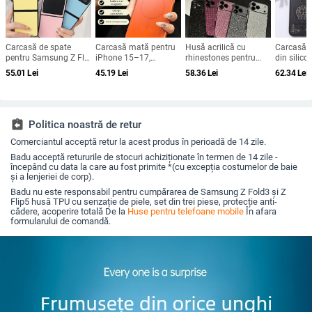
Carcasă de spate
Carcasă mată pentru
Husă acrilică cu
Carcasă p
pentru Samsung Z Flip
iPhone 15–17,
rhinestones pentru
din silico
seria — piele sintetică,
rezistență la șocuri,
iPhone 17 Pro Max,
gravat în r
55.01
Lei
45.19
Lei
58.36
Lei
62.34
Lei
emboss, protecție anti-
protecție pentru
acoperire completă cu
portabilă,
cadere
obiectiv, prindere
diamante și protecție
pentru iP
magnetică, în diverse
la margini împotriva
Max
culori
căderilor
assignment_return
Politica noastră de retur
Comerciantul acceptă retur la acest produs în perioadă de 14 zile.
Badu acceptă retururile de stocuri achiziționate în termen de 14 zile -
începând cu data la care au fost primite *(cu excepția costumelor de baie
și a lenjeriei de corp).
Badu nu este responsabil pentru cumpărarea de Samsung Z Fold3 și Z
Flip5 husă TPU cu senzație de piele, set din trei piese, protecție anti-
cădere, acoperire totală De la
Huse pentru telefoane mobile
În afara
formularului de comandă.