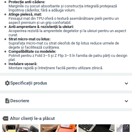
Protecție anti-​​cădere:
Marginile cu șocuri absorbante și construcția integrală protejează
împotriva căderilor, fără a adăuga volum.
Atinge pielesă, mat:
Finisajul mat din TPU oferă o textură asemănătoare pielii pentru un
aspect premium și un grip confortabil.
Anti‑amprentare & rezistență la uleiuri:
Acoperirea rezistă la amprentele degetelor și la uleiuri pentru un aspect
curat.
Strat micro-mat cu lotus:
Suprafața micro-mat cu strat oleofob de tip lotus reduce urmele de
degete și facilitează curățarea.
Compatibilitate cu modelele:
Potrivit pentru z Fold 3–5 și Z Flip 3–5 în familia de patru părți cu design
plat.
Instalare ușoară:
Montare rapidă și întreținere facilă pentru utilizare zilnică.
settings
Specificații produs
description
Descriere
more
Altor clienți le-a plăcut