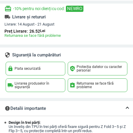
redeem
NEWRO
-10% pentru noi clienți cu cod:
local_shipping
Livrare și retururi
Livrare:
14 August - 21 August
Lei
Preț Livrare:
26.52
Returnarea se face fără probleme
security
Siguranță la cumpărături
Protecția datelor cu caracter
lock
policy
Plata securizată
personal
Livrarea produselor în
Returnarea se face fără
local_shipping
assignment_return
siguranță
probleme
report
Detalii importante
Design în trei părți:
Un înveliș din TPU în trei părți oferă fixare sigură pentru Z Fold 3–5 și Z
Flip 3–5, cu protecție completă într-un profil redus.