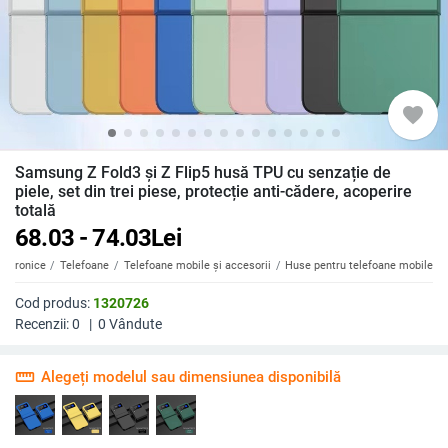
favorite
Samsung Z Fold3 și Z Flip5 husă TPU cu senzație de
piele, set din trei piese, protecție anti-cădere, acoperire
totală
68.03 - 74.03
Lei
ectronice
Telefoane
Telefoane mobile și accesorii
Huse pentru telefoane mobile
Cod produs:
1320726
Recenzii:
0
|
0
Vândute
straighten
Alegeți modelul sau dimensiunea disponibilă