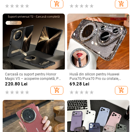
antiamprentă
șoc
add_shopping_cart
add_shopping_cart
Carcasă cu suport pentru Honor
Husă din silicon pentru Huawei
Magic V5 – acoperire completă, PC
Pura70/Pura70 Pro cu cristale,
mat, anti-cădere, anti-amprente
transparentă, estetică, suport
220.80
Lei
69.28
Lei
încorporat și disipare a căldurii
add_shopping_cart
add_shopping_cart