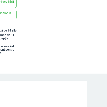
 face fără
uselor în
ă de 14 zile.
ermen de 14
xcepția
de snorkel
ment pentru
a