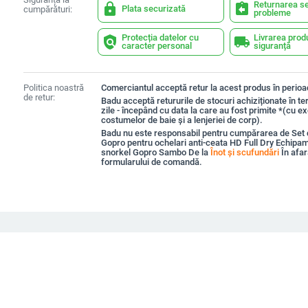
Returnarea se
lock
assignment_return
Plata securizată
cumpărături:
probleme
Protecția datelor cu
Livrarea prod
policy
local_shipping
caracter personal
siguranță
Politica noastră
Comerciantul acceptă retur la acest produs în perioad
de retur:
Badu acceptă retururile de stocuri achiziționate în t
zile - începând cu data la care au fost primite *(cu e
costumelor de baie și a lenjeriei de corp).
Badu nu este responsabil pentru cumpărarea de Set 
Gopro pentru ochelari anti-ceata HD Full Dry Echipa
snorkel Gopro Sambo De la
Înot și scufundări
În afar
formularului de comandă.