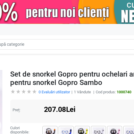
Set de snorkel Gopro pentru ochelari 
pentru snorkel Gopro Sambo
0
Evaluări utilizator
1
Vândute
Cod produs:
1000740
207.08
Lei
Preț:
Culori
disponibile: