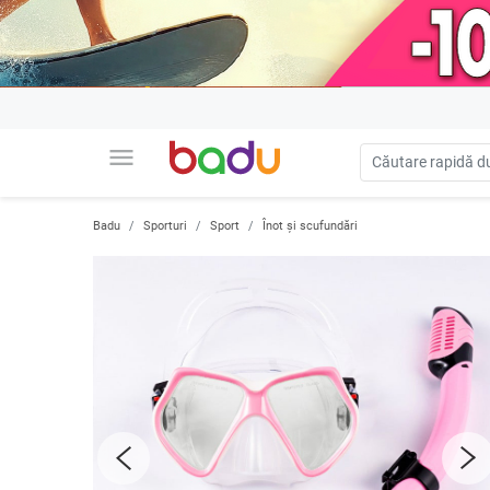
menu
Badu
Sporturi
Sport
Înot și scufundări