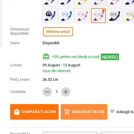
Dimensiuni
Mărime unică
disponibile:
Stare:
Disponibil
redeem
NEWRO
-10% pentru noi clienți cu cod:
Livrare:
09 August - 12 August
Ușor de returnat
Preț Livrare:
26.52
Lei
remove
add
Cantitate:
1
local_mall
add_shopping_cart
favorite
Adaugă la 
CUMPĂRAȚI ACUM
ADAUGAȚI ÎN COȘ
Siguranță la