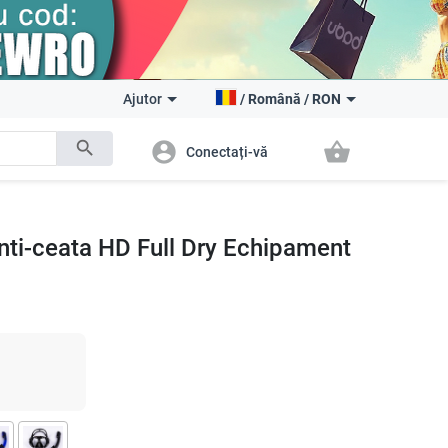
Ajutor
/
Română
/
RON
search
account_circle
shopping_basket
Conectați-vă
anti-ceata HD Full Dry Echipament