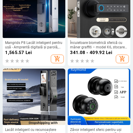
Mangrids P8 Lacăt inteligent pentru
Încuietoare biometrică sferică cu
ușă - Amprentă digitală și parolă,
mâner graffiti – model K6, stocare
Deblocare la distanță prin Wi-Fi, 50
100 amprente, >30.000 de
1,565.57
Lei
341.08 - 409.92
Lei
de amprente stocate, peste 100.000
deblocări, scanare <0,5 s, FAR
add_shopping_cart
add_shopping_cart
de deblocări, Scanare amprentă
<0,0001
0,02 s, -20°C până la 50°C
Lacăt inteligent cu recunoaștere
Zăvor inteligent sferic pentru uși