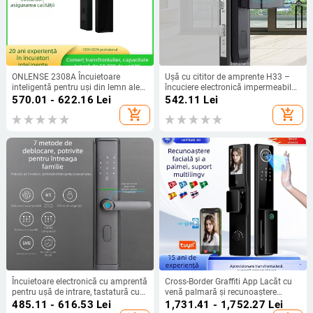
ONLENSE 2308A Încuietoare
Ușă cu cititor de amprente H33 –
inteligentă pentru uși din lemn ale
încuciere electronică impermeabilă
dormitorului, cu parolă, amprentă,
pentru uși înguste și culisante; timp
570.01 - 622.16
Lei
542.11
Lei
cartelă și deblocare de la distanță
de scanare <0,5 s; grosime ușă 2,5
add_shopping_cart
add_shopping_cart
(Tuya-compatibilă)
cm sau mai mult; viață de
2.000.000 cicluri; alimentare DC.
Încuietoare electronică cu amprentă
Cross-Border Graffiti App Lacăt cu
pentru ușă de intrare, tastatură cu
venă palmară și recunoaștere
parolă, securitate pentru casă,
facială 3D, interfon video activ, lacăt
485.11 - 616.53
Lei
1,731.41 - 1,752.27
Lei