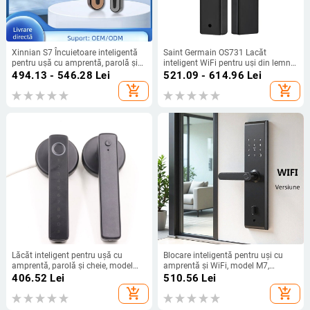
Xinnian S7 Încuietoare inteligentă
Saint Germain OS731 Lacăt
pentru ușă cu amprentă, parolă și
inteligent WiFi pentru uși din lemn
deblocare de la distanță pentru uși
interioare, cu amprentă digitală și
494.13 - 546.28
Lei
521.09 - 614.96
Lei
interioare din lemn
parolă electronică – potrivit pentru
add_shopping_cart
add_shopping_cart
apartament și birou
Lăcăt inteligent pentru ușă cu
Blocare inteligentă pentru uși cu
amprentă, parolă și cheie, model
amprentă și WiFi, model M7,
SF057; capacitate stocare
stocare amprentă 100, timp de
406.52
Lei
510.56
Lei
amprentă 100; cicluri de deblocare
deblocare 0,001 s, metode de
add_shopping_cart
add_shopping_cart
>100000; timp de scanare <1s;
deblocare: amprentă, parolă, cheie
temperatură de lucru -25°C până la