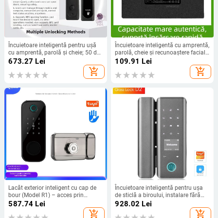
Încuietoare inteligentă pentru ușă
Încuietoare inteligentă cu amprentă,
cu amprentă, parolă și cheie; 50 de
parolă, cheie și recunoaștere facială
amprente înregistrate; scanare în
- Stocare 100 amprente, peste
673.27
Lei
109.91
Lei
0,01 s; peste 100000 de deblocări;
10.000 de deblocări, timp de
add_shopping_cart
add_shopping_cart
alimentare DC
scanare <0.01 s, rată de
recunoaștere falsă <0.0001, rată de
respingere falsă <0.0001
Lacăt exterior inteligent cu cap de
Încuietoare inteligentă pentru ușa
bour (Model R1) – acces prin
de sticlă a biroului, instalare fără
amprentă, card sau parolă; 100
găuri, amprentă, parolă și card,
587.74
Lei
928.02
Lei
amprente înregistrate, peste
Tuya
add_shopping_cart
add_shopping_cart
100000 de deblocări, scanare 0,1 s,