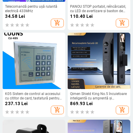
Telecomandă pentru ușă rulantă
PANOU STOP portabil, reîncărcabil,
electrică 433MHz
cu LED de avertizare și baston de
dirijare a traficului
34.58
Lei
110.40
Lei
add_shopping_cart
add_shopping_cart
K05 Sistem de control al accesului
Qimen Shield King No.5 încuietoare
cu cititor de card, tastatură pentru
inteligentă cu amprentă și
parolă, unitate centrală și controler
recunoaștere facială, 80 de
237.13
Lei
869.93
Lei
amprente stocate, peste 100000 de
add_shopping_cart
add_shopping_cart
deblocări, scanare <1s, rată de
recunoaștere falsă <0.001%, rată de
respingere falsă <0.01%