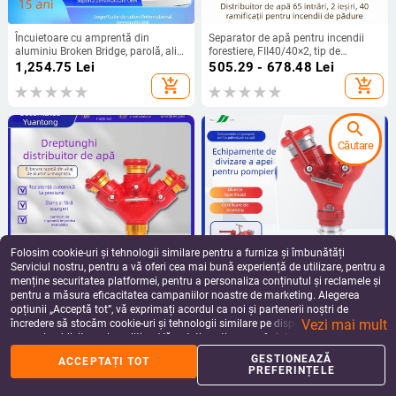
Încuietoare cu amprentă din
Separator de apă pentru incendii
aluminiu Broken Bridge, parolă, aliaj
forestiere, FII40/40×2, tip de
de aluminiu îngust, încuietoare
expansiune internă îngroșat
1,254.75
Lei
505.29 - 678.48
Lei
inteligentă, rezistentă la apă, design
add_shopping_cart
add_shopping_cart
modern minimalist
search
Căutare
Folosim cookie-uri și tehnologii similare pentru a furniza și îmbunătăți
Serviciul nostru, pentru a vă oferi cea mai bună experiență de utilizare, pentru a
menține securitatea platformei, pentru a personaliza conținutul și reclamele și
pentru a măsura eficacitatea campaniilor noastre de marketing. Alegerea
Hidrant de incendiu, O intrare – Trei
Distribuitor de apă pentru incendii,
opțiunii „Acceptă tot”, vă exprimați acordul ca noi și partenerii noștri de
ieșiri, Presiune înaltă, Ușor, Aliaj
1 intrare, 2 ieșiri, conectare rapidă,
Vezi mai mult
aluminiu-magnéziu, Model
65 mm intrare/ieșire
încredere să stocăm cookie-uri și tehnologii similare pe dispozitivul dvs. în
1,097.78
Lei
654.75 - 800.78
Lei
FIII80/65
scopuri publicitare și analitice. Vă puteți gestiona preferințele în orice moment
add_shopping_cart
add_shopping_cart
făcând clic pe „Gestionează preferințele”. Pentru mai multe informații, vă
GESTIONEAZĂ
ACCEPTAȚI TOT
rugăm să consultați
Politica noastră de confidențialitate
.
PREFERINȚELE