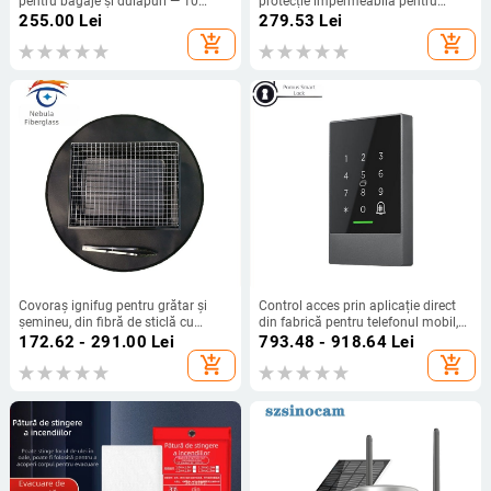
pentru bagaje și dulapuri — 10
protecție impermeabilă pentru
amprente în stoc, peste 50 de
exterior, model HWP-WPC03,
255.00
Lei
279.53
Lei
deblocări, scanare 0,5 s, alimentare
identificare cu card inteligent
add_shopping_cart
add_shopping_cart
DC
Covoraș ignifug pentru grătar și
Control acces prin aplicație direct
șemineu, din fibră de sticlă cu
din fabrică pentru telefonul mobil,
siliciu, temperaturi înalte,
control acces prin Bluetooth, control
172.62 - 291.00
Lei
793.48 - 918.64
Lei
antiderapant, repelent la ulei, podea
acces prin amprentă și parolă,
add_shopping_cart
add_shopping_cart
pentru șemineu
control acces TTlock