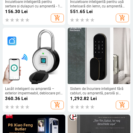
Încuietoare inteligentă pentru
Încuietoare inteligentă pentru ușă
sertare și dulapuri cu amprentă - 10
interioară din lemn, cu amprentă
amprente stocate, peste 100000 de
digitală și parolă, deblocare de la
156.30
Lei
551.65
Lei
deblocări, scanare <1 s, alimentare
distanță prin Wi-Fi; alimentare DC;
add_shopping_cart
add_shopping_cart
DC, durată de viață 10 ani
potrivită pentru apartamente și
hoteluri
Lacăt inteligent cu amprentă –
Sistem de încuriere inteligent fără
exterior impermeabil, deblocare prin
cabluri, cu amprentă, parolă și
aplicație, stocare 30 de amprente,
cititor de card pentru uși interioare
360.36
Lei
1,292.82
Lei
scanare <0.5 s, model P3Z-TY,
din lemn și uși metalice – blocare
add_shopping_cart
add_shopping_cart
alimentare DC
electronică antifurt