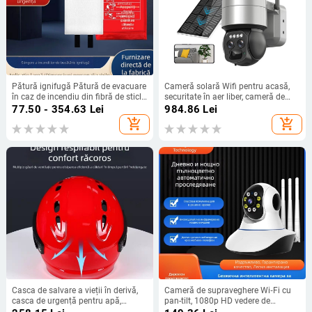
Pătură ignifugă Pătură de evacuare
Cameră solară Wifi pentru acasă,
în caz de incendiu din fibră de sticlă
securitate în aer liber, cameră de
1,2 m Pătură ignifugă de uz casnic
supraveghere wireless, telefon
77.50 - 354.63
Lei
984.86
Lei
Producător de pături ignifuge
mobil, cameră de înaltă definiție la
add_shopping_cart
add_shopping_cart
distanță
Casca de salvare a vieții în derivă,
Cameră de supraveghere Wi‑Fi cu
casca de urgență pentru apă,
pan-tilt, 1080p HD vedere de
complet înconjurată, casca anti-
noapte, securitate inteligentă,