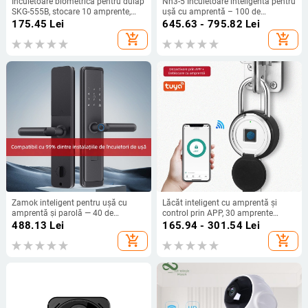
Încuietoare biometrică pentru dulap
Nh3-5 Încuietoare inteligentă pentru
SKG-555B, stocare 10 amprente,
ușă cu amprentă – 100 de
peste 100000 de deblocări, timp de
amprente stocate, 3.000.000 de
175.45
Lei
645.63 - 795.82
Lei
scanare <1s, alimentare DC
deblocări, scanare <0,3 s, rată de
add_shopping_cart
add_shopping_cart
recunoaștere falsă 0,00001
Zamok inteligent pentru ușă cu
Lăcăt inteligent cu amprentă și
amprentă și parolă — 40 de
control prin APP, 30 amprente
amprente stocate; peste 1.000.000
stocate, scanare 0,5 s, 500.000
488.13
Lei
165.94 - 301.54
Lei
de deblocări; timp de scanare <0,1
cicluri, rezistent la apă, pentru
add_shopping_cart
add_shopping_cart
s; rată de acceptare falsă 0,001%;
dulapuri, valize și rucsaci
rată de respingere falsă 1,0%