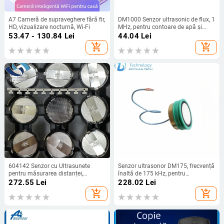
A7 Cameră de supraveghere fără fir,
DM1000 Senzor ultrasonic de flux, 1
HD, vizualizare nocturnă, Wi-Fi
MHz, pentru contoare de apă și
gaze, monitorizare nivel lichid și
53.47 - 130.84
Lei
44.04
Lei
nivel de ulei, diametru 20,5 mm
add_shopping_cart
add_shopping_cart
604142 Senzor cu Ultrasunete
Senzor ultrasonor DM175, frecvență
pentru măsurarea distanței,
înaltă de 175 kHz, pentru
transductor electrostatic, UL-12S
măsurarea distanței și comutator
272.55
Lei
228.02
Lei
instrument, model 6500
de proximitate, diametru 28 mm
add_shopping_cart
add_shopping_cart