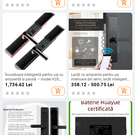
potrivită pentru uși din lemn
inteligent ODM personalizare
add_shopping_cart
add_shopping_cart
Încuietoare inteligentă pentru uși cu
Lacăt cu amprenta pentru uși
amprentă și parolă — model H28,
interioare din lemn, lacăt inteligent
100 amprente stocate, timp de
fără găuri, pentru apartamente,
1,736.62
Lei
358.12 - 500.75
Lei
scanare <0.2 s, alimentare DC,
pensii și închirieri, design graffiti
add_shopping_cart
add_shopping_cart
pentru uși de securitate