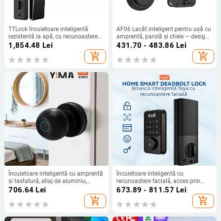
TTLock încuietoare inteligentă
AF06 Lacăt inteligent pentru ușă cu
rezistentă la apă, cu recunoaștere
amprentă, parolă și cheie — design
facială 3D, parolă și amprentă
modern minimalist, pentru uși ale
1,854.48
Lei
431.70 - 483.86
Lei
caminului studențesc, 100 de
add_shopping_cart
add_shopping_cart
amprente în memorie, peste
100000 de deblocări, -25°C până la
70°C
Încuietoare inteligentă cu amprentă
Încuietoare inteligentă cu
și tastatură, aliaj de aluminiu,
recunoaștere facială, acces prin
design lux ușor; 100 amprente
cheie și cameră interioară pentru
706.64
Lei
673.89 - 811.57
Lei
stocate; timp de scanare <0,1 s;
birouri și apartamente
add_shopping_cart
add_shopping_cart
metode autentificare: amprentă,
parolă, card, cheie, Bluetooth, Wi‑Fi