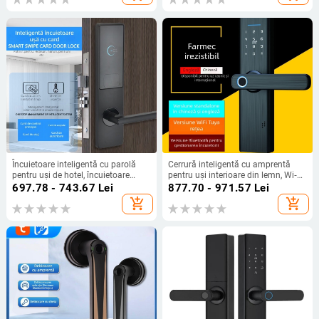
recunoaștere falsă 0,00004%,
respingere falsă 0,15%; alimentare
DC; potrivit pentru uși din fie
Încuietoare inteligentă cu parolă
Cerrură inteligentă cu amprentă
pentru uși de hotel, încuietoare
pentru uși interioare din lemn, Wi‑Fi
electronică cu card IC din oțel greu,
și Bluetooth, potrivită pentru birou
697.78 - 743.67
Lei
877.70 - 971.57
Lei
ușă din lemn pentru închiriere
și dormitor
add_shopping_cart
add_shopping_cart
zilnică cu gestionare Bluetooth la
distanță