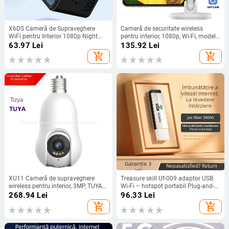
X6DS Cameră de Supraveghere
Cameră de securitate wireless
WiFi pentru Interior 1080p Night
pentru interior, 1080p, Wi-Fi, model
Vision cu Detecție de Alarmă
A4
63.97
Lei
135.92
Lei
add_shopping_cart
add_shopping_cart
XU11 Cameră de supraveghere
Treasure skill Uf-009 adaptor USB
wireless pentru interior, 3MP, TUYA
Wi-Fi – hotspot portabil Plug-and-
APP, rază 30 m
Play, 2,4 GHz, cu suport pentru
268.94
Lei
96.33
Lei
aplicații
add_shopping_cart
add_shopping_cart