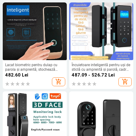
70°C
Lacat biometric pentru dulap cu
Încuietoare inteligentă pentru uși de
parola și amprentă; stochează
sticlă cu amprentă și parolă, cadru,
până la 50 de amprente; peste
pentru uși simple sau duble
482.60
Lei
487.09 - 526.72
Lei
800000 de deblocări; citire/scanare
add_shopping_cart
add_shopping_cart
amprentă în <1,5 s; tehnologie
semiconductoare; destinat ușilor și
sertarelor dulapului