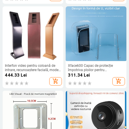
deblocări, scanare <0,2 s, potrivire
1:N
Interfon video pentru coloană de
Xface600 Capac de protecție
intrare, recunoaștere facială, model
împotriva ploilor pentru
Yjm, fără alimentare, instalare
recunoaștere facială, pentru
444.33
Lei
311.34
Lei
directă
sistemul de control al accesului în
add_shopping_cart
add_shopping_cart
exterior (U200) – capacitate 1000,
USB/IP/COM, 315 MHz, amprentă
digitală