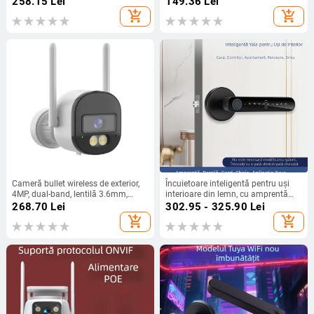
258.15
Lei
149.36
Lei
coliziune, respirabilă, reglabilă
control de la distanță prin
add_shopping_cart
add_shopping_cart
smartphone, 360° pentru utilizare în
interior și exterior
Cameră bullet wireless de exterior,
Încuietoare inteligentă pentru uși
4MP, dual-band, lentilă 3.6mm,
interioare din lemn, cu amprentă
viziune pe timp de noapte
digitală, cod PIN și cheie – design
268.70
Lei
302.95 - 325.90
Lei
modern minimalist
add_shopping_cart
add_shopping_cart