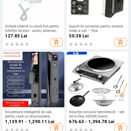
Unitate internă cu două fire pentru
Suport fix universal pentru soneria
interfon de bloc - audio, extensie
video a ușii – Yijia
universală, compatibilă cu soneria
127.85
Lei
50.38
Lei
add_shopping_cart
add_shopping_cart
Încuietoare inteligentă de ușă
Inducție concavă hemisferică – set
pentru casă cu recunoaștere
All-in-One, 4500W, brand
facială, amprentă și intercom video
Peskoe/hemisphere, origine: Altele,
1,139.91 - 1,290.11
Lei
676.63 - 1,394.78
Lei
la distanță — model S48, 100 de
zonă principală de vânzări: Altele
add_shopping_cart
add_shopping_cart
amprente stocate, peste 3000 de