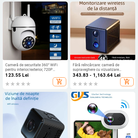
Cameră de securitate 360° WiFi
Fără reîncărcare: cameră de
pentru interior/exterior, 720P
supraveghere cu vizualizare
viziune de noapte, alerte de alarmă,
nocturnă, Wi‑Fi pentru casă, exterior
123.55
Lei
343.83 - 1,163.64
Lei
slot card TF
4G, monitorizare vocală la distanță
add_shopping_cart
add_shopping_cart