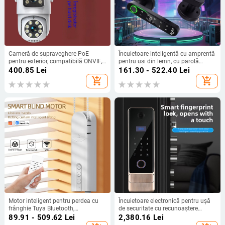
Cameră de supraveghere PoE
Încuietoare inteligentă cu amprentă
pentru exterior, compatibilă ONVIF,
pentru uși din lemn, cu parolă
rezistentă la intemperii, cu două
electronică și deblocare la distanță
400.85
Lei
161.30 - 522.40
Lei
lentile, 1080p, monitorizare la
Bluetooth; stocare amprente: 200;
add_shopping_cart
add_shopping_cart
distanță și audio bidirecțional
alimentare DC; verificare 1:1;
instalare fără găuri; potrivită pentru
dormitor, uși din lemn și cadre din
aluminiu
Motor inteligent pentru perdea cu
Încuietoare electronică pentru ușă
frânghie Tuya Bluetooth,
de securitate cu recunoaștere
telecomandă automată, Wifi, motor
facială, amprentă și acces prin
89.91 - 509.62
Lei
2,380.16
Lei
electric pentru perdea cu frânghie
parolă, cameră de supraveghere