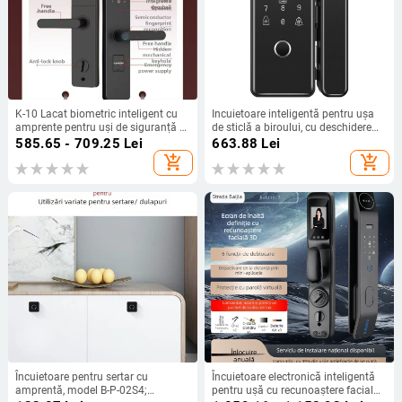
K-10 Lacat biometric inteligent cu
Incuietoare inteligentă pentru ușa
amprente pentru uși de siguranță —
de sticlă a biroului, cu deschidere
50 amprente stocate; timp de
dublă, cu amprentă, card și parolă
585.65 - 709.25
Lei
663.88
Lei
scanare <0.01 s; rată recunoaștere
(Model R0958; stoc amprente: 50;
add_shopping_cart
add_shopping_cart
falsă <0.01; rată respingere falsă
metode de deblocare: amprentă,
<0.01
card, parolă; timp scanare <2s;
alimentare DC)
Încuietoare pentru sertar cu
Încuietoare electronică inteligentă
amprentă, model B-P-02S4;
pentru ușă cu recunoaștere facială,