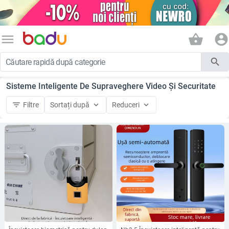
menu
shopping_basket
account_circle
search
Sisteme Inteligente De Supraveghere Video Și Securitate
filter_list
keyboard_arrow_down
keyboard_arrow_down
Filtre
Sortați după
Reduceri