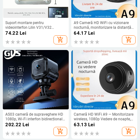
Suport montare pentru
A9 Cameră HD WiFi cu vizionare
videointerfon Lilin V31/V32
nocturnă, monitorizare la distanță
(Origine: China continentală; Nu
pentru casă
74.22
Lei
64.17
Lei
este importat; Brand: Altul)
add_shopping_cart
add_shopping_cart
AS03 cameră de supraveghere HD
Cameră HD WiFi A9 — Monitorizare
1080p, Wi‑Fi interfon bidirecțional
wireless, 1080p Vedere de noapte,
la distanță
Supraveghere la distanță pentru
202.22
Lei
63.13
Lei
interior
add_shopping_cart
add_shopping_cart