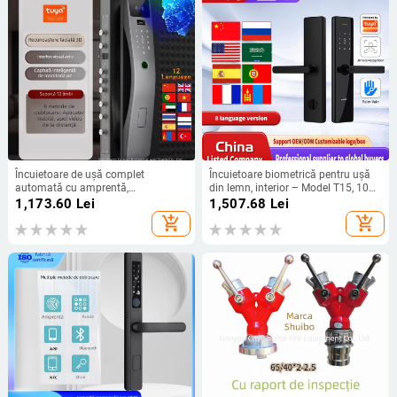
Încuietoare de ușă complet
Încuietoare biometrică pentru ușă
automată cu amprentă,
din lemn, interior – Model T15, 100
recunoaștere facială, încuietoare cu
amprente stocate, scanare sub 0,5
1,173.60
Lei
1,507.68
Lei
parolă, design graffiti, încuietoare
s, alimentare cu baterie, design
add_shopping_cart
add_shopping_cart
inteligentă cu monitorizare la
impermeabil, opțiuni: amprentă,
distanță, aliaj de aluminiu de
card, parolă, cheie
aviație