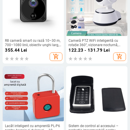
R8 cameră smart cu rază 10–30 m,
Cameră PTZ WiFi inteligentă cu
700–1080 linii, obiectiv unghi larg,
rotație 360°, vizionare nocturnă,
detecție de alarmă.
1280x960, notificare de alarmă,
355.44
Lei
122.23 - 131.79
Lei
interior
add_shopping_cart
add_shopping_cart
Lacăt inteligent cu amprentă PL-P6
Sistem de control al accesului –