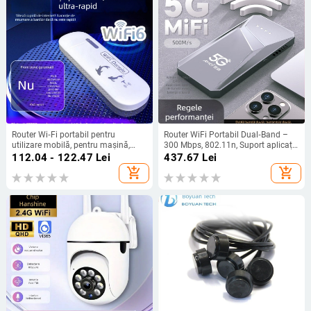
Router Wi‑Fi portabil pentru
Router WiFi Portabil Dual‑Band –
utilizare mobilă, pentru mașină,
300 Mbps, 802.11n, Suport aplicație
cămine și camere de închiriat;
Android, TD-SCDMA
112.04 - 122.47
Lei
437.67
Lei
dual‑band 2,4/5 GHz, 802.11n,
add_shopping_cart
add_shopping_cart
până la 150 Mbps