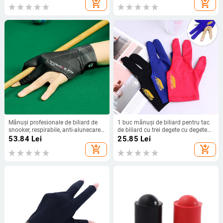
add_shopping_cart
add_shopping_cart
cap american, roșu/albastru
Accesoriu din silicon
Mănuși profesionale de biliard de
1 buc mănuși de biliard pentru tac
snooker, respirabile, anti-alunecare,
de biliard cu trei degete cu degete
rezistente la uzură, mănuși de
întregi pentru mâna stângă, țesături
53.84
Lei
25.85
Lei
antrenament de biliard cu degetele
lycra, broderie, accesoriu de biliard
add_shopping_cart
add_shopping_cart
despicate, accesorii
nou