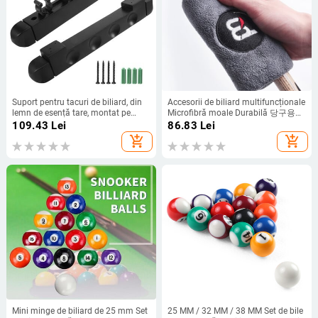
Suport pentru tacuri de biliard, din
Accesorii de biliard multifuncționale
lemn de esență tare, montat pe
Microfibră moale Durabilă 당구용품
perete, cu 4 găuri, Suport pentru
Curăţare tac de biliard TY Prosop
109.43
Lei
86.83
Lei
tacuri de biliard, 6 agrafe, accesorii
Lavetă Kit de îngrijire Instrument de
add_shopping_cart
add_shopping_cart
pentru suport pentru suport de
întreţinere
biliard
Mini minge de biliard de 25 mm Set
25 MM / 32 MM / 38 MM Set de bile