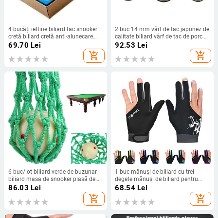
4 bucăți ieftine biliard tac snooker
2 buc 14 mm vârf de tac japonez de
cretă biliard cretă anti-alunecare
calitate biliard vârf de tac de porc 9
accesorii pentru sport de interior
straturi vârf de tac de snooker SS
69.70
Lei
92.53
Lei
SMH Accesorii de biliard de snooker
add_shopping_cart
add_shopping_cart
6 buc/lot biliard verde de buzunar
1 buc mănuși de biliard cu trei
biliard masa de snooker plasă de
degete mănuși de biliard pentru
nailon saci de plasă kit de club
biliard pentru bărbați și femei,
86.03
Lei
68.54
Lei
accesorii profesionale de snooker
potrivite pentru accesorii de biliard
add_shopping_cart
add_shopping_cart
comerț cu ridicata
pentru mâna stângă și dreaptă
#W5