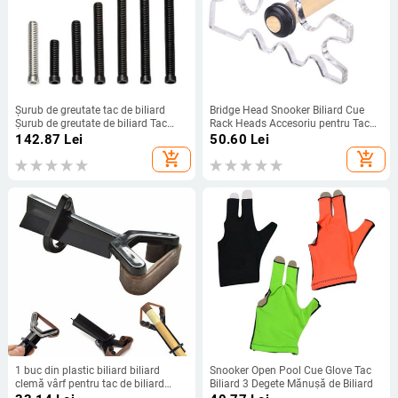
Șurub de greutate tac de biliard
Bridge Head Snooker Biliard Cue
Șurub de greutate de biliard Tac
Rack Heads Accesoriu pentru Tac
portabil Șurub de greutate pentru
de Biliard Accesoriu
142.87
Lei
50.60
Lei
întreținere Accesorii de
add_shopping_cart
add_shopping_cart
antrenament în aer liber
1 buc din plastic biliard biliard
Snooker Open Pool Cue Glove Tac
clemă vârf pentru tac de biliard
Biliard 3 Degete Mănușă de Biliard
pentru adeziv vârf pe dispozitive de