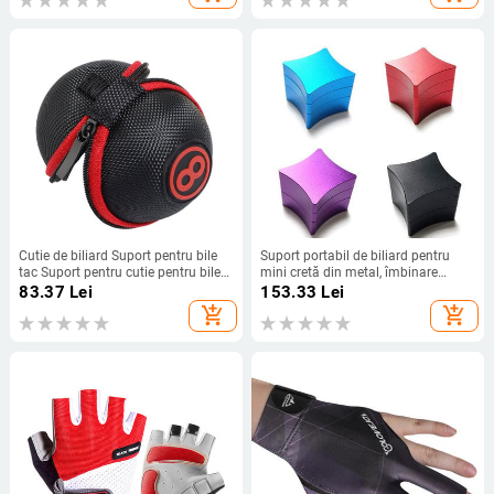
mâna stângă
Cutie de biliard Suport pentru bile
Suport portabil de biliard pentru
tac Suport pentru cutie pentru bile
mini cretă din metal, îmbinare
tac Geanta de depozitare cerc
pentru crete pentru piscină, cutie de
83.37
Lei
153.33
Lei
Minge de antrenament cu catarama
transport, accesorii pentru snooker
add_shopping_cart
add_shopping_cart
din aliaj de aluminiu