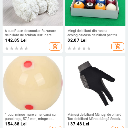
6 buc Plase de snooker Buzunare
Mingi de biliard din rasina
de biliard de schimb Buzunare
ecologicaMasa de biliard pentru
pentru masă de biliard Plase pentru
copii Mingi miciMingi de biliard Set
142.85
Lei
82.87
Lei
masă de snooker Plase pentru
stil american de 25 mm
add_shopping_cart
add_shopping_cart
masă de biliard Saci pentru plasă
de snooker
1 buc. minge mare americană cu
Mănuși de biliard Mănuși de biliard
punct roșu, 57,2 mm, minge de
Tac de biliard Mâna stângă Snooker
biliard, minge de antrenament de
Bărbați Degete Show Carambole
154.88
Lei
137.48
Lei
snooker, minge de antrenament,
Tragere degetul de masă drept