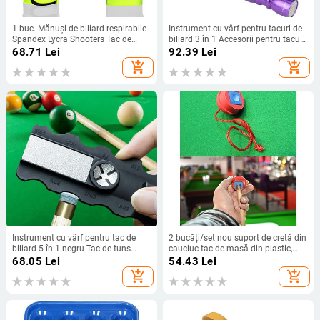
1 buc. Mănuși de biliard respirabile
Instrument cu vârf pentru tacuri de
Spandex Lycra Shooters Tac de
biliard 3 în 1 Accesorii pentru tacuri
snooker Carom 5 culori Mănuși
de biliard Model/Tapper/Aerator
68.71
Lei
92.39
Lei
sport se potrivește pe mâna stângă
add_shopping_cart
add_shopping_cart
sau dreaptă
Instrument cu vârf pentru tac de
2 bucăți/set nou suport de cretă din
biliard 5 în 1 negru Tac de tuns
cauciuc tac de masă din plastic,
biliard
capac de pulbere, biliard, biliard, tac
68.05
Lei
54.43
Lei
Trimmer/Tapper/Smoother/Shaper/Burnisher
de masă, băț de snooker, accesorii
add_shopping_cart
add_shopping_cart
Cue Care Tool
de club