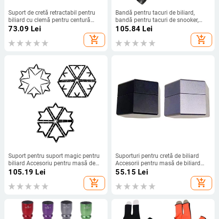
Suport de cretă retractabil pentru
Bandă pentru tacuri de biliard,
biliard cu clemă pentru centură
bandă pentru tacuri de snooker,
Accesoriu portabil ușor pentru
bandă de împachetat la modă de
73.09
Lei
105.84
Lei
piscină Nbiliards
1,5 m, căldură durabilă
add_shopping_cart
add_shopping_cart
Suport pentru suport magic pentru
Suporturi pentru cretă de biliard
biliard Accesoriu pentru masă de
Accesorii pentru masă de biliard
biliard, care economisește spațiu,
Buzunar, aliaj de aluminiu, unealtă
105.19
Lei
55.15
Lei
reutilizabil, accesorii subțiri pentru
ușoară, cretă cu vârf pentru tac de
add_shopping_cart
add_shopping_cart
tac de masă de biliard pentru foaie
biliard pentru cretă de buzunar
magică