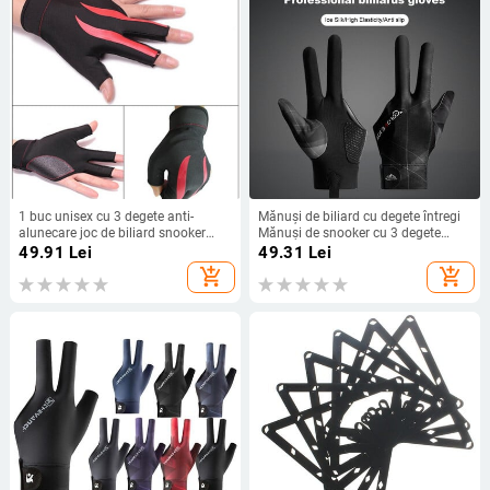
1 buc unisex cu 3 degete anti-
Mănuși de biliard cu degete întregi
alunecare joc de biliard snooker
Mănuși de snooker cu 3 degete
biliard cue-shooter mănușă piese
antiderapante pentru mâna
49.91
Lei
49.31
Lei
elastice din lycra pentru jucători
stângă/dreaptă Accesorii sportive
add_shopping_cart
add_shopping_cart
profesioniști amatori
pentru biliard