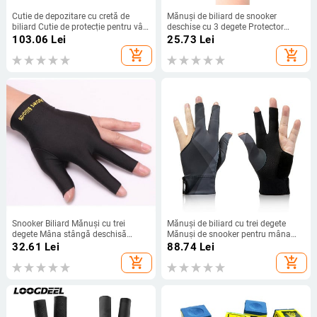
Cutie de depozitare cu cretă de
Mănuși de biliard de snooker
biliard Cutie de protecție pentru vârf
deschise cu 3 degete Protector
de cretă Accesorii pentru masă de
pentru mâna stângă/dreapta Tac
103.06
Lei
25.73
Lei
biliard Tac de biliard Enthusiast
de biliard Mănușă mărime unisex
add_shopping_cart
add_shopping_cart
Snooker Piscina de interior
Îmbrăcăminte sportivă
Snooker Biliard Mănuși cu trei
Mănuși de biliard cu trei degete
degete Mâna stângă deschisă
Mănuși de snooker pentru mâna
Mănuși cu trei degete Accesorii de
stângă Mănuși speciale de biliard
32.61
Lei
88.74
Lei
fitness pentru biliard
fără degete de înaltă calitate
add_shopping_cart
add_shopping_cart
Mănuși de biliard de biliard pentru
biliard