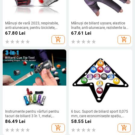
Mănuși de vară 2023, respirabile,
Mănuși de biliard ușoare, elastice
anti-alunecare, pentru biciclete,
înalte, anti-alunecare, rezistente la
mănuși pentru femei, fără degete,
uzură, respirabile, cu trei degete, cu
67.80
Lei
67.61
Lei
luvas a bike, mănuși MTB, în aer
scurgeri, mănuși sport pentru
add_shopping_cart
add_shopping_cart
liber, mănuși pentru bărbați, mănuși
bărbați și femei
Instrumente pentru vârfuri pentru
6 buc. Suport de biliard sport 0,075
tacuri de biliard 3 în 1, metal,
mm, care economisește spațiu,
aluminiu, snooker, instrument de
reutilizabil, subțire, accesorii pentru
86.49
Lei
58.55
Lei
vârf pentru tacuri de biliard,
tacuri de masă de biliard pentru
add_shopping_cart
add_shopping_cart
accesorii pentru tacuri de biliard,
foaie magică
modelator/taper/aerator