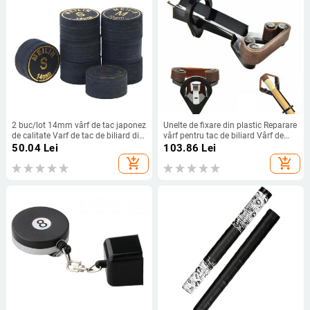
2 buc/lot 14mm vârf de tac japonez
Unelte de fixare din plastic Reparare
de calitate Varf de tac de biliard din
vârf pentru tac de biliard Vârf de
piele de porc 9 straturi Varf de tac
clemă Adeziv pe suport pentru
50.04
Lei
103.86
Lei
de snooker
vârful tac Accesorii de biliard
add_shopping_cart
add_shopping_cart