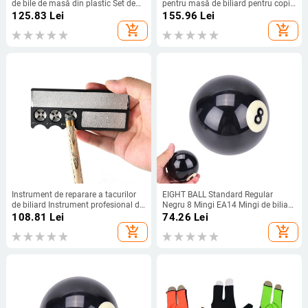
de bile de masă din plastic Set de
pentru masă de biliard pentru copii
biliard pentru copii Set complet de
Set complet de bile de biliard mici
125.83
Lei
155.96
Lei
snooker portabil și accesorii de
din rășină
add_shopping_cart
add_shopping_cart
biliard Jucării pentru copii
Instrument de reparare a tacurilor
EIGHT BALL Standard Regular
de biliard Instrument profesional de
Negru 8 Mingi EA14 Mingi de biliard
schimbare a vârfurilor Instrument
#8 Schimb de bile de biliard
108.81
Lei
74.26
Lei
de reparare a vârfurilor mici
52,5/57,2 mm
add_shopping_cart
add_shopping_cart
Accesorii pentru biliard