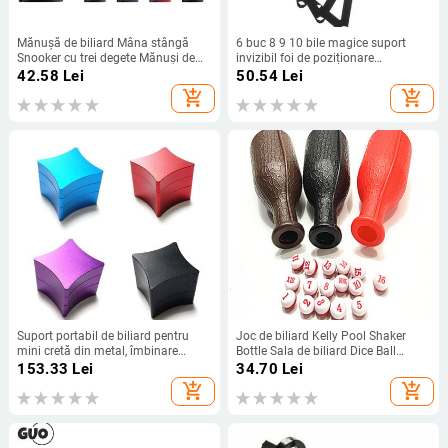
Mănușă de biliard Mâna stângă
6 buc 8 9 10 bile magice suport
Snooker cu trei degete Mănuși de
invizibil foi de poziționare
biliard Autocolante anti-alunecare
instrument tac de biliard sala de
42.58
Lei
50.54
Lei
Elasticitate Mănuși de biliard moi și
biliard pentru accesoriu individual
add_shopping_cart
add_shopping_cart
ușoare
de joc acasă
Suport portabil de biliard pentru
Joc de biliard Kelly Pool Shaker
mini cretă din metal, îmbinare
Bottle Sala de biliard Dice Ball
pentru crete pentru piscină, cutie de
Room DivertismentCu set standard
153.33
Lei
34.70
Lei
transport, cutie de sufocare pentru
de 16 bile numerotate
add_shopping_cart
add_shopping_cart
biliard, accesorii pentru snooker