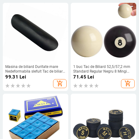
Masina de biliard Duritate mare
1 buc Tac de Biliard 52,5/57,2 mm
Nedeformabila slefuit Tac de biliard
Standard Regular Negru 8 Mingi
Slefuitor cu varf Tac de biliard Club
Snooker de schimb Exercițiu de
99.31
Lei
71.45
Lei
de biliard
biliard Din rășină
add_shopping_cart
add_shopping_cart