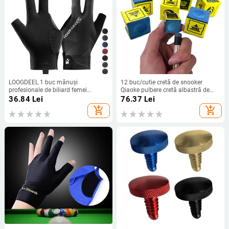
LOOGDEEL 1 buc mănuși
12 buc/cutie cretă de snooker
profesionale de biliard femei
Qiaoke pulbere cretă albastră de
bărbați anti-alunecare respirabile
biliard pentru masă de biliard stâlpi
36.84
Lei
76.37
Lei
deschise cu 3 degete mănuși sport
de biliard accesorii de snooker anti-
add_shopping_cart
add_shopping_cart
biliard mâna stângă
alunecare