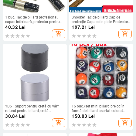
1 buc. Tac de biliard profesional,
Snooker Tac de biliard Cap de
capac inferioară, protector pentru
protecție Capac din piele Protector
articulații, tac de biliard, dop de
pentru tac Accesorii robuste pentru
40.32
Lei
197.21
Lei
cauciuc, pentru MEZZ/Predator
sport în aer liber
add_shopping_cart
add_shopping_cart
YD61 Suport pentru cretă cu vârf
16 buc./set mini biliard breloc în
rotund pentru biliard, cretă
formă de biliard asortat colorat
magnetică de biliard, cutie de
biliard breloc cu minge mică
30.84
Lei
150.03
Lei
transport, accesorii de biliard de
decorațiuni creative suspendate
add_shopping_cart
add_shopping_cart
schimb