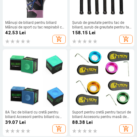
Mănuși de biliard pentru biliard
Șurub de greutate pentru tac de
Mănuși de sport cu tac respirabil cu
biliard, șurub de greutate pentru tac
uscare rapidă Mănuși anti-
de biliard, șurub de greutate de
42.53
Lei
158.15
Lei
alunecare Mănuși de biliard cu 3
biliard din metal pentru
add_shopping_cart
add_shopping_cart
degete elastice pentru bărbați sau
antrenament
femei
8A Tac de biliard cu cretă pentru
Suport pentru cretă pentru tacuri de
biliard Accesorii pentru biliard cu
biliard Accesoriu pentru masă de
cretă pentru snooker
biliard Suport cu cretă pentru tacuri
39.07
Lei
88.38
Lei
de biliard
add_shopping_cart
add_shopping_cart