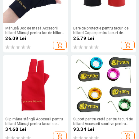
Mănușă Joc de masă Accesorii
Bare de protecție pentru tacuri de
biliard Mănuși pentru tac de biliard
biliard Capac pentru tacuri de
Mănuși cu degete separate Mănuși
biliard Capac pentru vârful tacului
26.09
Lei
25.79
Lei
de biliard Mănuși cu trei degete
Capac pentru vârful tacului
add_shopping_cart
add_shopping_cart
Protector pentru tacuri de biliard
Husă de protecție pentru snooker
Slip mâna stângă Accesorii pentru
Suport pentru cretă pentru tacuri de
biliard Mănuși pentru tacuri de
biliard Accesorii sportive pentru
biliard Mănuși cu degete separate
snooker Cutie de depozitare
34.60
Lei
93.34
Lei
Mănuși cu trei degete Mănuși
portabilă Cutie pentru cretă pentru
add_shopping_cart
add_shopping_cart
pentru biliard
tacuri de biliard Suport pentru cretă