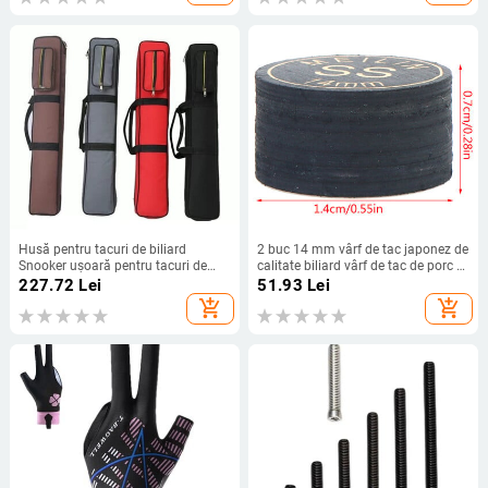
de biliard din aliaj de aluminiu
Husă pentru tacuri de biliard
2 buc 14 mm vârf de tac japonez de
Snooker ușoară pentru tacuri de
calitate biliard vârf de tac de porc 9
biliard Container portabil anti
straturi vârf de tac de snooker SS
227.72
Lei
51.93
Lei
zgârieturi Geanta de transport
SMH Accesorii de biliard de snooker
add_shopping_cart
add_shopping_cart
pentru tacuri de biliard Accesorii
pentru instrumente muzicale