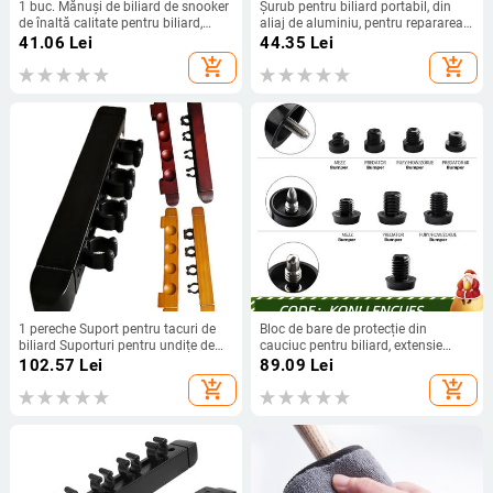
1 buc. Mănuși de biliard de snooker
Șurub pentru biliard portabil, din
de înaltă calitate pentru biliard,
aliaj de aluminiu, pentru repararea
mâna stângă deschisă, accesoriu
capacului inferior, accesorii pentru
41.06
Lei
44.35
Lei
cu trei degete, accesorii de fitness
echipamente de protecție
add_shopping_cart
add_shopping_cart
pentru bărbați și femei
1 pereche Suport pentru tacuri de
Bloc de bare de protecție din
biliard Suporturi pentru undițe de
cauciuc pentru biliard, extensie
pescuit pentru agățat pe perete
conectată la cap, accesoriu pentru
102.57
Lei
89.09
Lei
Clipuri pentru suport pentru baston
bara de protecție pentru extensie de
add_shopping_cart
add_shopping_cart
cu 4 sloturi pentru accesoriu sportiv
biliard pentru MEZZ PREDATOR
pentru jocuri de biliard
FURY CUM KONLLEN