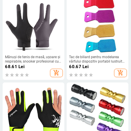
Mănuși de tenis de masă, ușoare și
Tac de biliard pentru modelarea
respirabile, snooker profesional cu
vârfului dispozitiv portabil lustruit
trei degete și jumătate,
pentru antrenament
68.61
Lei
60.67
Lei
antiderapante, respirabile, mătase
add_shopping_cart
add_shopping_cart
glacială, pentru bărbați și femei.
Mănuși pentru minge