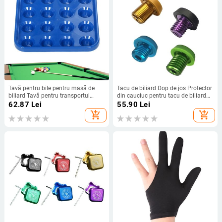
Tavă pentru bile pentru masă de
Tacu de biliard Dop de jos Protector
biliard Tavă pentru transportul
din cauciuc pentru tacu de biliard
mingii de biliard Tavă de depozitare
Aliaj de aluminiu si cauciuc
62.87
Lei
55.90
Lei
pentru mingi de biliard pentru 16
add_shopping_cart
add_shopping_cart
bile Set complet Dimensiune
regulată bile de biliard