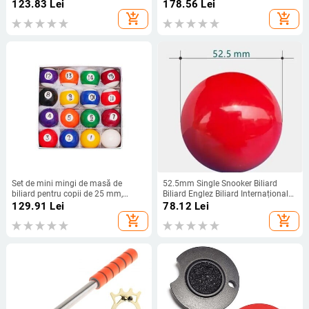
reparații pentru întreținere,
Echipament de colimare
123.83
Lei
178.56
Lei
instrument portabil de verificare
add_shopping_cart
add_shopping_cart
pentru barul de club, accesorii
pentru biliard de acasă
Set de mini mingi de masă de
52.5mm Single Snooker Biliard
biliard pentru copii de 25 mm,
Biliard Englez Biliard Internațional
rășină, bile de biliard mici, set
Snooker Biliar
129.91
Lei
78.12
Lei
complet, accesorii pentru snooker și
add_shopping_cart
add_shopping_cart
biliard