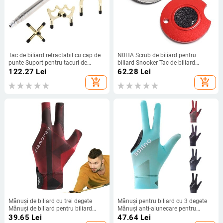
Tac de biliard retractabil cu cap de
N0HA Scrub de biliard pentru
punte Suport pentru tacuri de
biliard Snooker Tac de biliard
biliard din oțel inoxidabil Accesoriu
Shaper Cap Tac Instrument de
122.27
Lei
62.28
Lei
pentru tacuri de biliard pentru jocul
reparare Snooker Accesorii de
add_shopping_cart
add_shopping_cart
acasă
biliard
Mănuși de biliard cu trei degete
Mănuși pentru biliard cu 3 degete
Mănuși de biliard pentru biliard
Mănuși anti-alunecare pentru
Absorb transpirația Mănuși
biliard și biliard Mănuși de acțiune
39.65
Lei
47.64
Lei