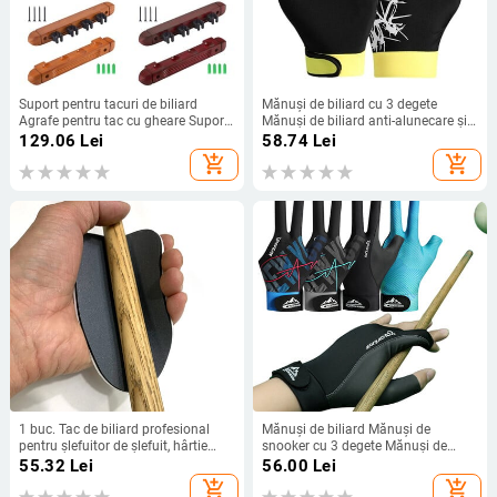
Suport pentru tacuri de biliard
Mănuși de biliard cu 3 degete
Agrafe pentru tac cu gheare Suport
Mănuși de biliard anti-alunecare și
pentru undițe de pescuit Suport de
respirabile Mănuși de biliard
129.06
Lei
58.74
Lei
perete cu 4 cleme pentru tac
portabile pentru mâna stângă
add_shopping_cart
add_shopping_cart
Mănuși de biliard multifuncționale
pt.
1 buc. Tac de biliard profesional
Mănuși de biliard Mănuși de
pentru șlefuitor de șlefuit, hârtie
snooker cu 3 degete Mănuși de
mată, pentru curățarea stâlpului de
biliard elastice pentru biliard
55.32
Lei
56.00
Lei
snooker, accesorii pentru minge de
Mănuși de antrenament de biliard
add_shopping_cart
add_shopping_cart
biliard
reglabile pentru bărbați, femei,