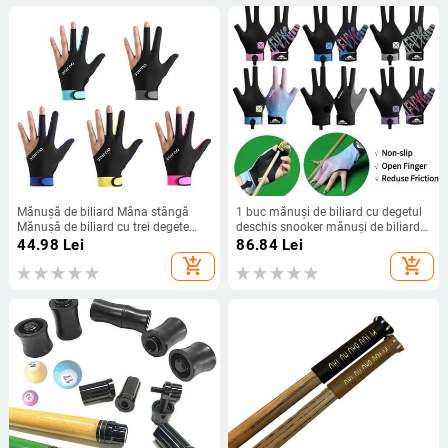
Mănușă de biliard Mâna stângă
1 buc mănuși de biliard cu degetul
Mănușă de biliard cu trei degete
deschis snooker mănuși de biliard
Autocolante antiderapante
autocolante antiderapante
44.98
Lei
86.84
Lei
Elasticitate Mănuși de antrenament
elasticitate mănuși de antrenament
add_shopping_cart
add_shopping_cart
de biliard Accesorii
de biliard accesorii