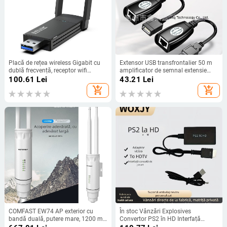
Placă de rețea wireless Gigabit cu
Extensor USB transfrontalier 50 m
dublă frecvență, receptor wifi
amplificator de semnal extensie
wireless USB pentru computer de
USB extender de rețea USB 2.0 la
100.61
Lei
43.21
Lei
1300 m, placă de rețea wireless 5G
RJ45
add_shopping_cart
add_shopping_cart
COMFAST EW74 AP exterior cu
În stoc Vânzări Explosives
bandă duală, putere mare, 1200 m,
Convertor PS2 în HD Interfață
acoperire omnidirecțională wireless
adaptor video PS2 în HDTV