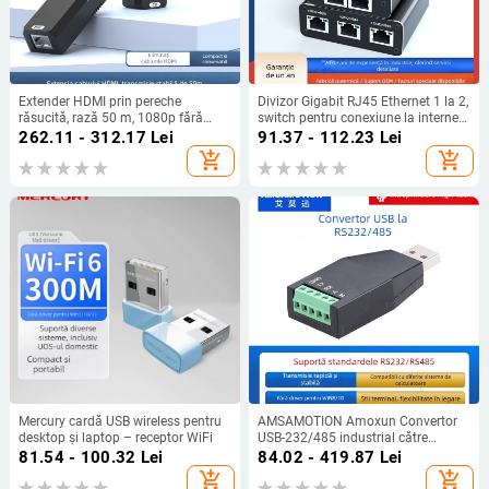
Extender HDMI prin pereche
Divizor Gigabit RJ45 Ethernet 1 la 2,
răsucită, rază 50 m, 1080p fără
switch pentru conexiune la internet
comprimare, latență zero, învățare
simultană
262.11 - 312.17
Lei
91.37 - 112.23
Lei
EDID
add_shopping_cart
add_shopping_cart
Mercury cardă USB wireless pentru
AMSAMOTION Amoxun Convertor
desktop și laptop – receptor WiFi
USB-232/485 industrial către
RS232/RS485
81.54 - 100.32
Lei
84.02 - 419.87
Lei
add_shopping_cart
add_shopping_cart