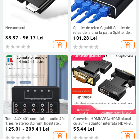
Necunoscut
Splitter de rețea Gigabit Splitter de
rețea de la unu la patru Splitter de
88.87 - 96.17
Lei
rețea RJ45 Splitter de transfer de
101.28
Lei
rețea
add_shopping_cart
add_shopping_cart
Tonli AUX-401 comutator audio 4 în
Convertor HDMI/VGA/HDMI placat
1, ieșire stereo 3,5 mm, fidelitate
cu aur — adaptor, interfață HDMI-B,
înaltă
model Converter, suport gestionare
125.01 - 209.41
Lei
55.44
Lei
energie, fără trezire de la distanță
add_shopping_cart
add_shopping_cart