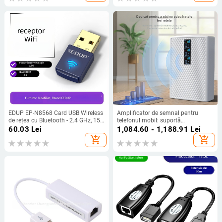
EDUP EP-N8568 Card USB Wireless
Amplificator de semnal pentru
de rețea cu Bluetooth - 2.4 GHz, 150
telefonul mobil: suportă
Mbps, IEEE 802.11b/g/n
2G/3G/4G/5G, acoperire 200–2000
60.03
Lei
1,084.60 - 1,188.91
Lei
m², model 24C4400F6715, greutate
add_shopping_cart
add_shopping_cart
0,98 kg