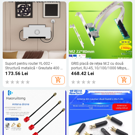
Suport pentru router YL-002 •
GRIS placă de rețea M.2 cu două
Structură metalică • Greutate 400 g
porturi, RJ-45, 10/100/1000 Mbps,
• Lansare în 2025
M-B Key, Fast Ethernet
173.56
Lei
468.42
Lei
add_shopping_cart
add_shopping_cart