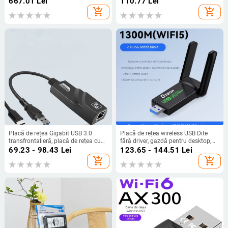
667.01
Lei
110.77
Lei
WIFI, stație de bază AP, vânzare
add_shopping_cart
add_shopping_cart
fierbinte
Placă de rețea Gigabit USB 3.0
Placă de rețea wireless USB Dite
transfrontalieră, placă de rețea cu
fără driver, gazdă pentru desktop,
fir USB 3.0 la RJ45, 100 Gigabit, tip
laptop, receptor Wi-Fi portabil, rețea
69.23 - 98.43
Lei
123.65 - 144.51
Lei
C, placă de rețea externă cu fir
de acasă
add_shopping_cart
add_shopping_cart