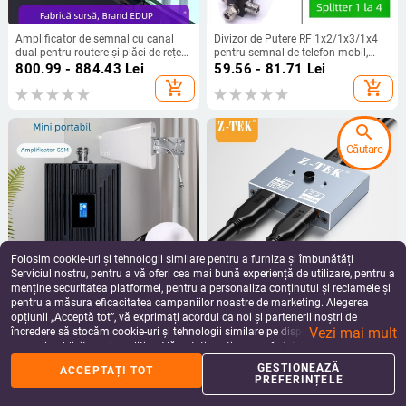
Amplificator de semnal cu canal
Divizor de Putere RF 1x2/1x3/1x4
dual pentru routere și plăci de rețea,
pentru semnal de telefon mobil,
2,4/5,8 GHz, ieșire 4W, compatibil
700-2700 MHz, OEM
800.99 - 884.43
Lei
59.56 - 81.71
Lei
cu 802.11n
add_shopping_cart
add_shopping_cart
search
Căutare
Folosim cookie-uri și tehnologii similare pentru a furniza și îmbunătăți
Serviciul nostru, pentru a vă oferi cea mai bună experiență de utilizare, pentru a
menține securitatea platformei, pentru a personaliza conținutul și reclamele și
pentru a măsura eficacitatea campaniilor noastre de marketing. Alegerea
CDX-60 Amplificator de semnal
Comutator HDMI 2/3/4 în 1 ieșire,
opțiunii „Acceptă tot”, vă exprimați acordul ca noi și partenerii noștri de
GSM 900MHz pentru hoteluri, clădiri
suportă semnale HD, modele
Vezi mai mult
dense, supermarketuri și subsoluri
ZY447/ZY448/ZY449, Z-TEK
încredere să stocăm cookie-uri și tehnologii similare pe dispozitivul dvs. în
234.05 - 596.61
Lei
105.69 - 232.62
Lei
scopuri publicitare și analitice. Vă puteți gestiona preferințele în orice moment
add_shopping_cart
add_shopping_cart
făcând clic pe „Gestionează preferințele”. Pentru mai multe informații, vă
GESTIONEAZĂ
ACCEPTAȚI TOT
rugăm să consultați
Politica noastră de confidențialitate
.
PREFERINȚELE