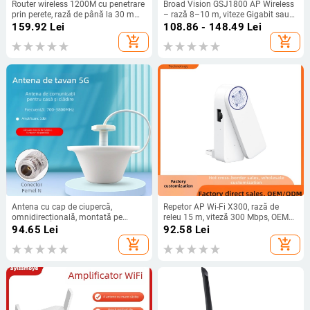
Router wireless 1200M cu penetrare
Broad Vision GSJ1800 AP Wireless
prin perete, rază de până la 30 m
– rază 8–10 m, viteze Gigabit sau
pentru repetor, 802.11n pentru rețea
mai mari, 802.11n, 110–220 V AC
159.92
Lei
108.86 - 148.49
Lei
de acasă
add_shopping_cart
add_shopping_cart
Antena cu cap de ciupercă,
Repetor AP Wi-Fi X300, rază de
omnidirecțională, montată pe
releu 15 m, viteză 300 Mbps, OEM
tavan, comunicație 5G pentru rețea
disponibil
94.65
Lei
92.58
Lei
completă, amplificator de semnal
add_shopping_cart
add_shopping_cart
pentru telefonul mobil și WiFi
(Model YJ031, Câștig 5, Interval de
frecvențe 700–3800 MHz,
Impedanță 50 Ω, SWR ≤ 1,5)