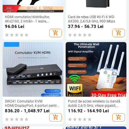
HDMI comutator/distribuitor,
Card de rețea USB Wi‑Fi 6 WD-
4Kx2160, 2 intrări - 1 ieșire,
AX300, 2,4/5,8 GHz, 900 Mbps
bidirecțional, conectori placati cu
96.06
Lei
37.96 - 56.73
Lei
aur, husă din aliaj de aluminiu,
add_shopping_cart
add_shopping_cart
Plug-and-Play, model Hs-002
SW241 Comutator KVM
Punct de acces wireless cu bandă
HDMI/DisplayPort, 4 porturi pentru
dublă 2,4/5 GHz, viteze gigabit,
tastatură și mouse, controlul a
penetrare prin pereți până la 20 m,
836.20 - 1,048.97
Lei
116.92 - 164.90
Lei
patru PC-uri cu un singur set, 8K60
802.11n, pregătit pentru OEM
add_shopping_cart
add_shopping_cart
Hz