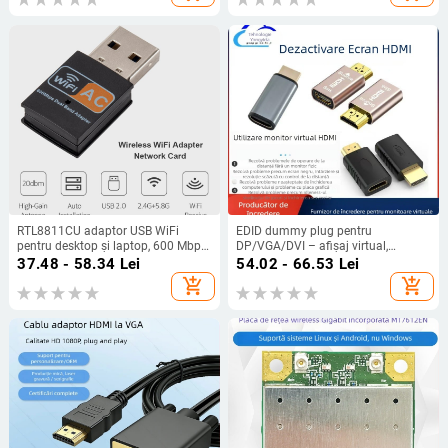
RTL8811CU adaptor USB WiFi
EDID dummy plug pentru
pentru desktop și laptop, 600 Mbps,
DP/VGA/DVI – afișaj virtual,
bandă duală 2,4/5 GHz, 802.11g/n
spoofer headless, 720p, trezire de la
37.48 - 58.34
Lei
54.02 - 66.53
Lei
distanță
add_shopping_cart
add_shopping_cart