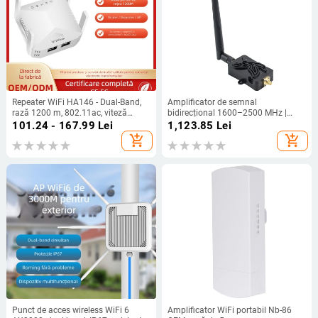
Repeater WiFi HA146 - Dual-Band,
Amplificator de semnal
rază 1200 m, 802.11ac, viteză
bidirecțional 1600–2500 MHz |
Gigabit
Edups Ep-ab057 | 802.11ac | router
101.24 - 167.99
Lei
1,123.85
Lei
cu bandă largă
add_shopping_cart
add_shopping_cart
Punct de acces wireless WiFi 6
Amplificator WiFi portabil Nb-86