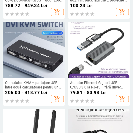
GSM/DCS/NR3/4G/5G – 800–2600
802.11n, backhaul Cat5, protecție la
MHz, rețea
trăsnet
788.72 - 949.34
Lei
100.23
Lei
GSM/DCS/WCDMA/2G/3G/4G/5G,
add_shopping_cart
add_shopping_cart
acoperire 200–1000 ping, greutate
1 kg, model gsm/3g/dcs
Comutator KVM – partajare USB
Adaptor Ethernet Gigabit USB-
între două calculatoare pentru un
C/USB 3.0 la RJ-45 – fără driver,
singur set de tastatură, mouse și
10/100/1000 Mbps
206.00 - 418.77
Lei
79.81 - 83.98
Lei
imprimantă; suportă rezoluție până
add_shopping_cart
add_shopping_cart
la 4K60Hz și Windows 7