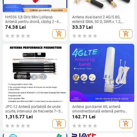
Hrt056 5,8 GHz Mini Lollipop
Antena dual-band 2.4G/5.8G,
Antenă pentru dronă, câștig 2–4
externă SMA, 50 Ω, SWR ≤ 1.2,
dBi, bandă de frecvențe 1,2/2,4/5,8
bandă 2.4–5.8 GHz
74.38
Lei
33.37
Lei
GHz, impedanță 50 Ω, VSWR ≤ 2.0
add_shopping_cart
add_shopping_cart
JPC-12 Antenă portabilă de unde
Antena gun-barrel 4G, antenă
scurte, intervalul de frecvențe 7–50
omnidirecțională externă pentru
MHz, câștig 1, impedanță 50 Ω
routere și modemuri, interval de
1,315.77
Lei
162.71
Lei
frecvență 698-960/1710-2700 MHz,
add_shopping_cart
add_shopping_cart
50 Ω, VSWR ≤ 2.5, 220 V