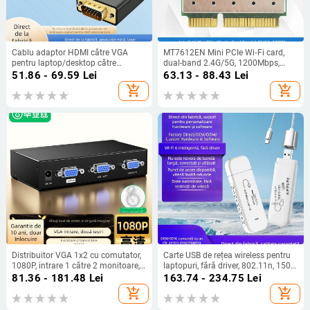
Cablu adaptor HDMI către VGA
MT7612EN Mini PCIe Wi‑Fi card,
pentru laptop/desktop către
dual-band 2.4G/5G, 1200Mbps,
monitor; rezoluție 1920x1080;
802.11a/b/g/n/ac
51.86 - 69.59
Lei
63.13 - 88.43
Lei
lungime 1.8/3 m; model YD-C188
add_shopping_cart
add_shopping_cart
Distribuitor VGA 1x2 cu comutator,
Carte USB de rețea wireless pentru
1080P, intrare 1 către 2 monitoare,
laptopuri, fără driver, 802.11n, 150
model Zh336
Mbps, 2.4 GHz
81.36 - 181.48
Lei
163.74 - 234.75
Lei
add_shopping_cart
add_shopping_cart