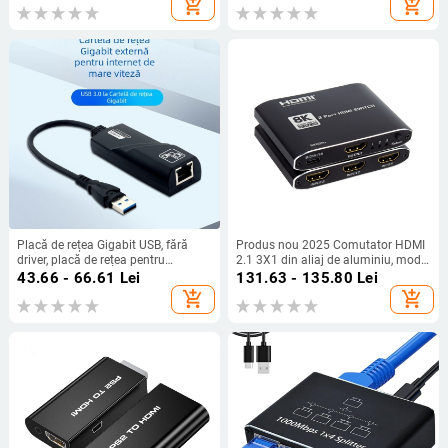
add_shopping_cart
add_shopping_cart
Placă de rețea Gigabit USB, fără
Produs nou 2025 Comutator HDMI
driver, placă de rețea pentru
2.1 3X1 din aliaj de aluminiu, model
interfață, convertor de calculator și
ultra-subțire cu Ir 8K la 60Hz
43.66 - 66.61
Lei
131.63 - 135.80
Lei
tabletă, Typec la RJ45, interfață de
add_shopping_cart
add_shopping_cart
cablu de rețea