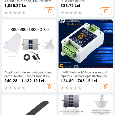
AX3000, dual-band, IP67 rezistent
OEM, rază de 5 m
la apă, repetor/amplificator de
1,055.27
Lei
338.72
Lei
semnal pentru acoperire la distanțe
add_shopping_cart
add_shopping_cart
mari, alimentare POE, până la 300
m distanță, 3000 Mbps
Amplificator de semnal quad-band
RS485 hub cu 1-16 canale, modul
pentru telefonul mobil, model 12,
repetor cu izolare optoelectronica,
acoperire 200–800, greutate 2,5 kg
amplificator de semnal, anti-
940.28 - 1,132.19
Lei
124.80 - 768.15
Lei
interferențe și protecție la fulgere
add_shopping_cart
add_shopping_cart