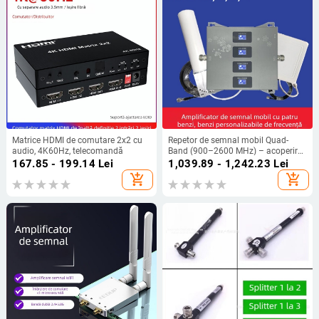
Matrice HDMI de comutare 2x2 cu
Repetor de semnal mobil Quad-
audio, 4K60Hz, telecomandă
Band (900–2600 MHz) – acoperire
300–1000 m², Compatibil cu
167.85 - 199.14
Lei
1,039.89 - 1,242.23
Lei
întreaga rețea
add_shopping_cart
add_shopping_cart