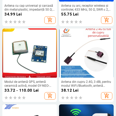
Antena cu cap universal și carcasă
Antena cu arc, receptor wireless și
din metal-plastic; impedanță 50 Ω;
controler, 433 MHz, 50 Ω, SWR ≤ 2,5,
câștig 5; interval de frecvență 890
220 V, model QCTH
34.99
Lei
55.75
Lei
MHz – 4G/5G; SWR ≤ 5; tensiune de
add_shopping_cart
add_shopping_cart
operare 5V
Modul de antenă GPS, antenă
Antena din cupru 2.4G, 3 dBi, pentru
ceramică activă, model GY-NEO-
modul WiFi/Bluetooth, antenă
6M/7M/8M, Jia Yifa, câștig 1,
omnidirecțională încorporată cu
33.72 - 110.00
Lei
38.12
Lei
bandă de frecvență 9600, tensiune
cablu RG178
add_shopping_cart
add_shopping_cart
de funcționare 3