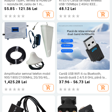
Adaptor Type-C femelă la HDMI/DP
RT5370 Cardă de rețea wireless
– rezoluție 8K, cablu de 1 m,
USB 150Mbps 2.4GHz IEEE
TY20HD12
802.11b/g/n
55.85 - 121.56
Lei
48.12
Lei
add_shopping_cart
add_shopping_cart
Amplificator semnal telefon mobil
Cardă USB WiFi 6 cu Bluetooth,
900/1800/2100MHz, 2G/3G/4G,
bandă duală 2.4/5.8 GHz, până la
acoperire până la 1000㎡, protecție
900 Mbps, IEEE 802.11a
1,425.28
Lei
37.96 - 56.73
Lei
încorporată
add_shopping_cart
add_shopping_cart