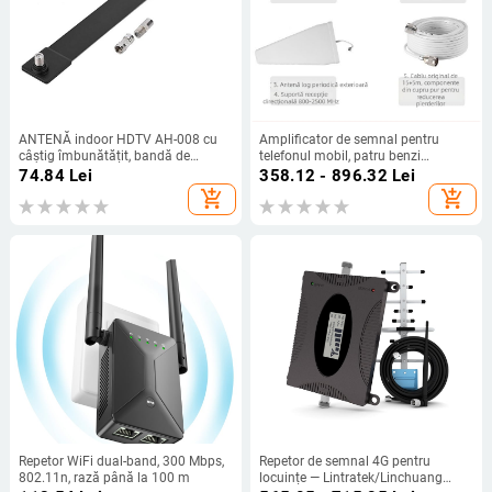
ANTENĂ indoor HDTV AH-008 cu
Amplificator de semnal pentru
câștig îmbunătățit, bandă de
telefonul mobil, patru benzi
frecvențe 146–176 MHz și 230–
GSM/LTE/DCS/WCDMA – Qi Yue,
74.84
Lei
358.12 - 896.32
Lei
862 MHz, Impedanță 75 Ω, SWR ≤
model HB-CGDW
add_shopping_cart
add_shopping_cart
2.0
Repetor WiFi dual-band, 300 Mbps,
Repetor de semnal 4G pentru
802.11n, rază până la 100 m
locuințe — Lintratek/Linchuang