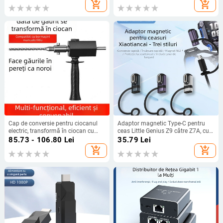
extindere a razei
add_shopping_cart
add_shopping_cart
Cap de conversie pentru ciocanul
Adaptor magnetic Type-C pentru
electric, transformă în ciocan cu
ceas Little Genius Z9 către Z7A, cu
impact, adaptor ușor pentru găurire
șnur
85.73 - 106.80
Lei
35.79
Lei
în beton, Model 1
add_shopping_cart
add_shopping_cart