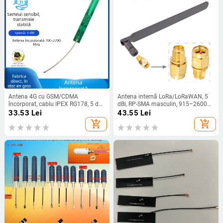
Antena 4G cu GSM/CDMA
Antena internă LoRa/LoRaWAN, 5
încorporat, cablu IPEX RG178, 5 dBi,
dBi, RP-SMA masculin, 915–2600
700–2700 MHz, 50 Ω, SWR ≤ 1.8
MHz, impedanță 50 Ω, VSWR ≤1,5
33.53
Lei
43.55
Lei
add_shopping_cart
add_shopping_cart