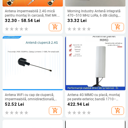
Antena impermeabilă 2.4G mică
Morning Industry Antenă integrată
pentru montaj în carcasă, filet M4.5,
470–510 MHz LoRa, 6 dBi câștig,
pentru 4G/NB/433, cablu IPEX
50 Ω, SWR ≤ 2, FPC11291A.P01
32.30 - 58.54
Lei
33.32
Lei
add_shopping_cart
add_shopping_cart
Antena WiFi cu cap de ciupercă,
Antena 4G MIMO cu placă, montaj
impermeabilă, omnidirecțională,
pe perete exterior, bandă 1710–
montaj în interior pe tavan, 3–5 dBi,
2700 MHz, câștig 28 dBi (2×14 dBi),
52.52
Lei
422.94
Lei
433 MHz, 50 Ω, SWR ≤ 1.5
SWR ≤ 1.5
add_shopping_cart
add_shopping_cart