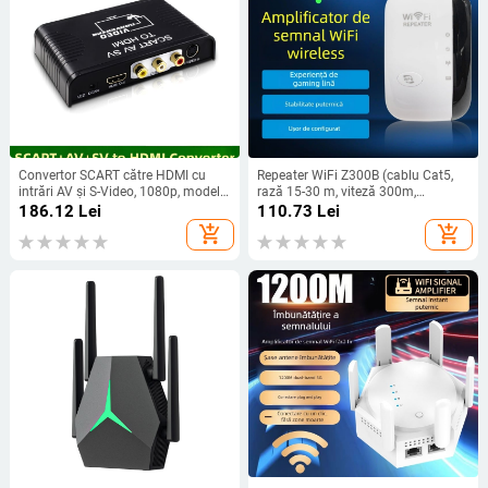
Convertor SCART către HDMI cu
Repeater WiFi Z300B (cablu Cat5,
intrări AV și S-Video, 1080p, model
rază 15-30 m, viteză 300m,
HY-209-V0-B-X
protecție la trăsnet)
186.12
Lei
110.73
Lei
add_shopping_cart
add_shopping_cart