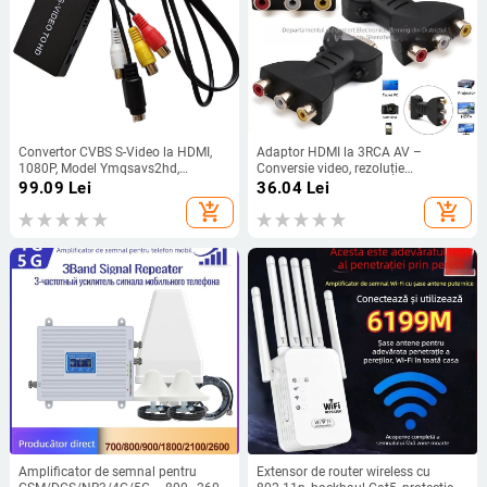
Convertor CVBS S-Video la HDMI,
Adaptor HDMI la 3RCA AV –
1080P, Model Ymqsavs2hd,
Conversie video, rezoluție
Alimentare inclusă
1920x1080, compatibil Windows,
99.09
Lei
36.04
Lei
conector placat cu aur
add_shopping_cart
add_shopping_cart
Amplificator de semnal pentru
Extensor de router wireless cu