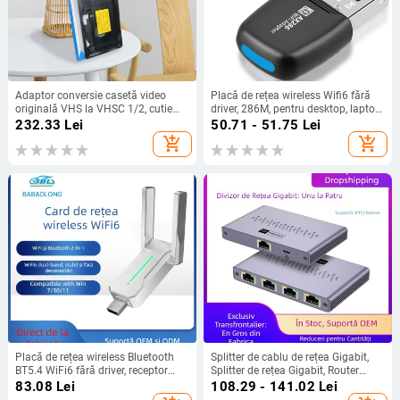
Adaptor conversie casetă video
Placă de rețea wireless Wifi6 fără
originală VHS la VHSC 1/2, cutie
driver, 286M, pentru desktop, laptop,
Minidv/Hi8, nu este compatibil
receptor wireless WiFi USB,
232.33
Lei
50.71 - 51.75
Lei
transmițător AP
add_shopping_cart
add_shopping_cart
Placă de rețea wireless Bluetooth
Splitter de cablu de rețea Gigabit,
BT5.4 WiFi6 fără driver, receptor
Splitter de rețea Gigabit, Router
WiFi USB AX600 Bluetooth WiFi 2 în
pentru computer și TV
83.08
Lei
108.29 - 141.02
Lei
1