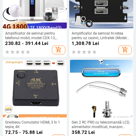
Amplificator de semnal pentru
Amplificator de semnal tri-rețea
telefonul mobil, model CDX-13,
pentru uz casnic, Lintratek (Modelul
1800 MHz, rețea DCS, acoperire 300
23C44WR29035), 2G/3G/4G,
230.82 - 391.44
Lei
1,308.78
Lei
interior/exterior, acoperire 500–
add_shopping_cart
add_shopping_cart
3000 m².
Grwibeou Comutator HDMI, 3 în 1
Gen 2 RC PRO cu telecomandă LCD,
ieșire, 4K
alimentator modificat, manșon
pentru alimentator și cablu de
72.75 - 75.88
Lei
358.72
Lei