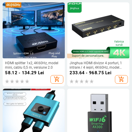
HDMI splitter 1x2, 4K60Hz, model
Jinghua HDMI divizor 4 porturi, 1
mini, cablu 0,5 m, versiune 2.0
intrare / 4 ieșiri, 4K60Hz, model
F131, alimentare 3C
58.12 - 134.29
Lei
233.64 - 968.75
Lei
add_shopping_cart
add_shopping_cart