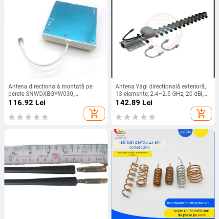
Antena direcțională montată pe
Antena Yagi direcțională exterioră,
perete SNWDXBGYW030,
13 elemente, 2.4–2.5 GHz, 20 dBi,
interior/exterior, câștig 5–8 dBi,
50 Ω, VSWR ≤ 1.5
116.92
Lei
142.89
Lei
bandă 800–2500 MHz, impedanță
add_shopping_cart
add_shopping_cart
50 Ω, VSWR ≤ 2.0