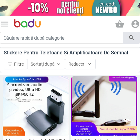
menu
shopping_basket
account_circle
search
Stickere Pentru Telefoane Și Amplificatoare De Semnal
filter_list
keyboard_arrow_down
keyboard_arrow_down
Filtre
Sortați după
Reduceri