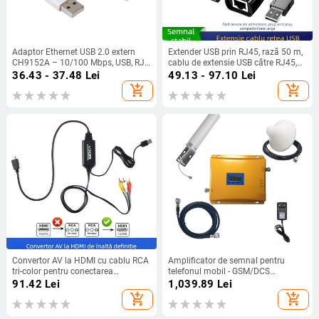
Adaptor Ethernet USB 2.0 extern
Extender USB prin RJ45, rază 50 m,
CH9152A – 10/100 Mbps, USB, RJ-
cablu de extensie USB către RJ45,
45, Fast Ethernet
conexiune de rețea RJ45,
36.43 - 37.48
Lei
49.13 - 97.10
Lei
compatibilitate universală, greutate
add_shopping_cart
add_shopping_cart
0,1 kg
Convertor AV la HDMI cu cablu RCA
Amplificator de semnal pentru
tri-color pentru conectarea
telefonul mobil - GSM/DCS
dispozitivelor AV la televizor sau
900/1800 MHz (Acoperire 300,
91.42
Lei
1,039.89
Lei
monitor, compatibil cu console de
model gsx082)
add_shopping_cart
add_shopping_cart
joc și DVD vechi