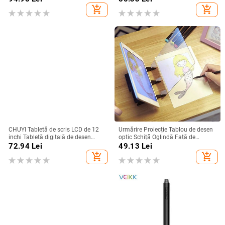
scris Tablă de colorat
scriere de mână, tablă digitală
add_shopping_cart
add_shopping_cart
pentru cadou pentru copii
CHUYI Tabletă de scris LCD de 12
Urmărire Proiecție Tablou de desen
inchi Tabletă digitală de desen
optic Schiță Oglindă Față de
Tampoane de scris de mână
copiere Tabel de reflecție Lumină
72.94
Lei
49.13
Lei
Tabletă electronică portabilă
Tablou de imagine cu suport pentru
add_shopping_cart
add_shopping_cart
Tabletă ultra-subțire cu stilou
telefon mobil