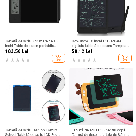
Tabletă de scris LCD mare de 10
Howshow 10 inchi LCD scriere
inchi Table de desen portabilă
digitală tabletă de desen Tampoane
pentru copii Notebook de scris de
de scris de mână Placă grafică
183.50
Lei
58.12
Lei
mână stilou magnetic pentru copii
electronică portabilă cu funcție de
add_shopping_cart
add_shopping_cart
blocare Dropship
Tabletă de scris Fashion Family
Tabletă de scris LCD pentru copii
School Tabletă de scris LCD Eco-
Tampă de desen digitală de 8,5 inci