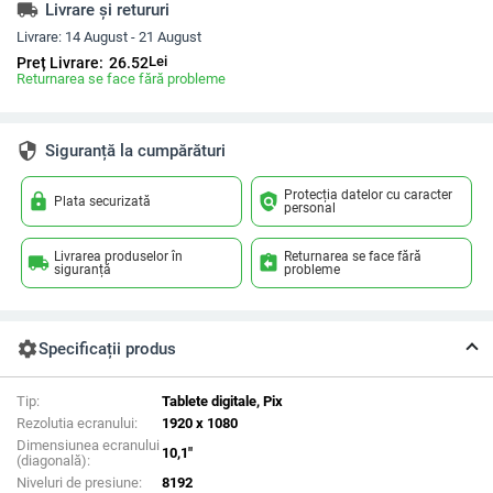
local_shipping
Livrare și retururi
Livrare:
14 August - 21 August
Lei
Preț Livrare:
26.52
Returnarea se face fără probleme
security
Siguranță la cumpărături
Protecția datelor cu caracter
lock
policy
Plata securizată
personal
Livrarea produselor în
Returnarea se face fără
local_shipping
assignment_return
siguranță
probleme
settings
Specificații produs
Tip:
Tablete digitale, Pix
Rezolutia ecranului:
1920 x 1080
Dimensiunea ecranului
10,1"
(diagonală):
Niveluri de presiune:
8192