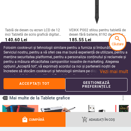
Tablă de desen cu ecran LCD de 12
VEIKK P002 stilou pentru tabletă de
inci Tabletă de scris grafică digitală
desen fără baterie, 8192 de niveluri,
search
Tabletă de scris de mână Pen Tabla
stilou pasiv de presiune pentru
140.60
Lei
185.55
Lei
de scris color pentru copii
tableta grafică A15, A15Pro și A50
Căutare
add_shopping_cart
add_shopping_cart
Folosim cookie-uri și tehnologii similare pentru a furniza și îmbunătăți
Serviciul nostru, pentru a vă oferi cea mai bună experiență de utilizare, pentru a
menține securitatea platformei, pentru a personaliza conținutul și reclamele și
pentru a măsura eficacitatea campaniilor noastre de marketing. Alegerea
opțiunii „Acceptă tot”, vă exprimați acordul ca noi și partenerii noștri de
Vezi mai mult
încredere să stocăm cookie-uri și tehnologii similare pe dispozitivul dvs. în
scopuri publicitare și analitice. Vă puteți gestiona preferințele în orice moment
făcând clic pe „Gestionează preferințele”. Pentru mai multe informații, vă
GESTIONEAZĂ
ACCEPTAȚI TOT
rugăm să consultați
Politica noastră de confidențialitate
.
PREFERINȚELE
Tabletă de scris LCD Bloc de desen
Howshow 10 inchi LCD scriere
local_mall
add_shopping_cart
CUMPĂRĂ
ADAUGAȚI ÎN COȘ
Tablă colorată de scris de mână de
digitală tabletă de desen Tampoane
8,5 inci cu buton de blocare a
de scris de mână Placă grafică
104.51
Lei
58.12
Lei
stiloului pentru copii mici, jucării de
electronică portabilă cu comutator