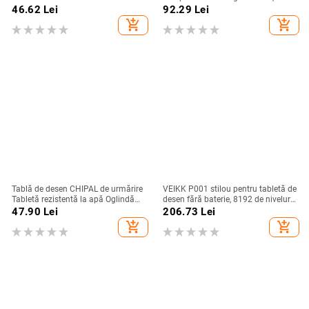
friendly Protejează vederea Tablete
Tabloă de scris de mână electronică
46.62
Lei
92.29
Lei
digitale de desen
portabilă cu desene animate Cadou
add_shopping_cart
add_shopping_cart
jucărie pentru copii mici cu stilou
Tablă de desen CHIPAL de urmărire
VEIKK P001 stilou pentru tabletă de
Tabletă rezistentă la apă Oglindă
desen fără baterie, 8192 de niveluri,
speculară Reflecție Dimming Artă
stilou pasiv de presiune pentru
47.90
Lei
206.73
Lei
grafică Placă de copiere pentru
tableta grafică S640 și A30
add_shopping_cart
add_shopping_cart
telefonul iPhone