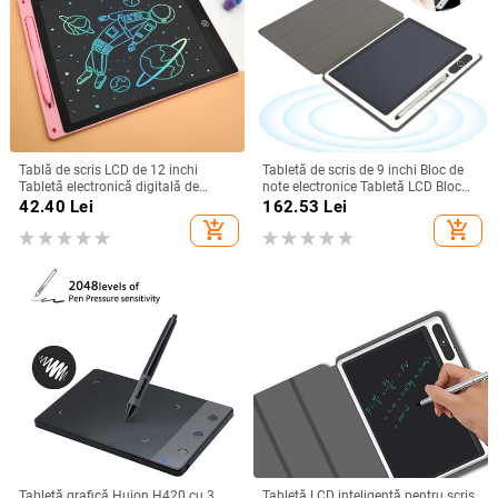
Tablă de scris LCD de 12 inchi
Tabletă de scris de 9 inchi Bloc de
Tabletă electronică digitală de
note electronice Tabletă LCD Bloc
desen Doodle Tampă de scris de
de desen Material de afaceri
42.40
Lei
162.53
Lei
mână colorată pentru copii Tablă
Instrument de pictură manuală
add_shopping_cart
add_shopping_cart
ultra-subțire cu stilou
Tabletă grafică Huion H420 cu 3
Tabletă LCD inteligentă pentru scris