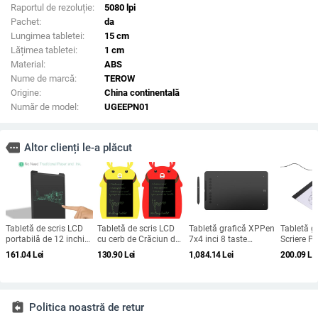
Raportul de rezoluție:
5080 lpi
Pachet:
da
Lungimea tabletei:
15 cm
Lățimea tabletei:
1 cm
Material:
ABS
Nume de marcă:
TEROW
Origine:
China continentală
Număr de model:
UGEEPN01
more
Altor clienți le-a plăcut
Tabletă de scris LCD
Tabletă de scris LCD
Tabletă grafică XPPen
Tabletă g
portabilă de 12 inchi
cu cerb de Crăciun de
7x4 inci 8 taste
Scriere Pi
Tabletă electronică
8,5 inci cu stilou Desen
Express Nivel 16384
luminoas
161.04
Lei
130.90
Lei
1,084.14
Lei
200.09
Le
portabilă Tampoane
digital Tampă
fără baterie Tabletă cu
trasare 
de scris de mână
electronică de scris de
stilou digital pentru
copiere T
digitale ultra-subțiri
mână Tablou grafică
desen Suport Android
digitală 
Cadouri pentru copii
Windows Ma
Artcraft 
copiere P
assignment_return
Politica noastră de retur