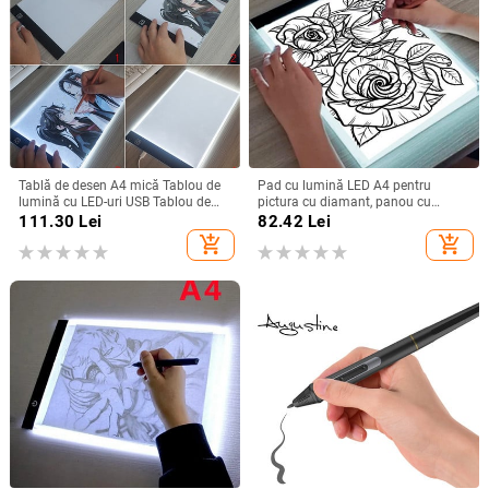
Tablă de desen A4 mică Tablou de
Pad cu lumină LED A4 pentru
lumină cu LED-uri USB Tablou de
pictura cu diamant, panou cu
copiere de artă Tablă de pictură de
lumină alimentat prin USB Tabletă
111.30
Lei
82.42
Lei
jucării pentru copii Cadouri
grafică digitală pentru panou
add_shopping_cart
add_shopping_cart
educaționale pentru copii
pentru desen pentru tabla de
pictură artistică