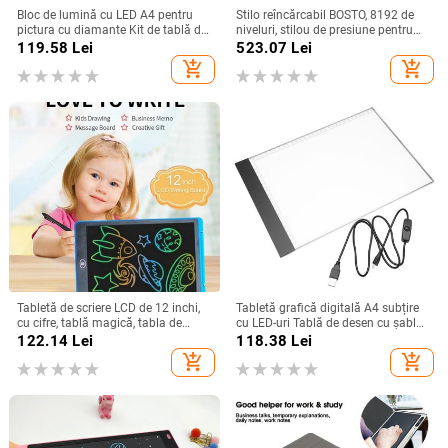
Bloc de lumină cu LED A4 pentru
Stilo reîncărcabil BOSTO, 8192 de
pictura cu diamante Kit de tablă de
niveluri, stilou de presiune pentru
lumină alimentată prin USB Tabletă
tableta de desen BOSTO
119.58
Lei
523.07
Lei
grafică digitală pentru bloc de
13HD/16HD/16HDK/16HDT/22UX
add_shopping_cart
add_shopping_cart
desen Tablă de pictură artistică
Tabletă de scriere LCD de 12 inchi,
Tabletă grafică digitală A4 subțire
cu cifre, tablă magică, tabla de
cu LED-uri Tablă de desen cu șablon
desen cu electroni, instrument de
de artă Cutie luminoasă pentru
122.14
Lei
118.38
Lei
pictură artistică, jucării pentru copii,
trasare scriere Tabletă electronică
add_shopping_cart
add_shopping_cart
joc pentru creier, cel mai bun cadou
portabilă
pentru copii