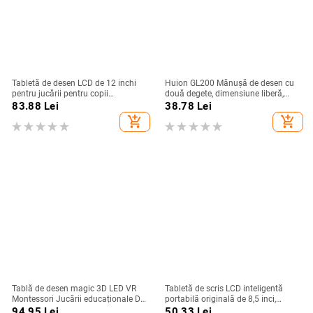
Tabletă de desen LCD de 12 inchi
Huion GL200 Mănușă de desen cu
pentru jucării pentru copii
două degete, dimensiune liberă,
Instrumente de pictat Tablă de scris
pentru tabletă de artist, mănușă de
83.88
Lei
38.78
Lei
electronică băieți Jucării
pictură pentru tablete grafice
add_shopping_cart
add_shopping_cart
educaționale pentru copii
Huion/Wacom/BOSTO/UGEE
Tablă de desen magic 3D LED VR
Tabletă de scris LCD inteligentă
Montessori Jucării educaționale DIY
portabilă originală de 8,5 inci,
Copii Graffiti Pictură Lcd Tabletă de
grafică electronică pentru desen,
94.95
Lei
50.33
Lei