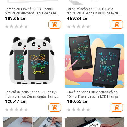
Tampă cu lumină LED A3 pentru
Stilon reîncărcabil BOSTO Stilo
pictura cu diamant Tabla de desen
digital cu 8192 de niveluri Stilo de
translucidă Tabletă grafică digitală
presiune pentru BOSTO
189.66
Lei
469.24
Lei
alimentată prin USB pentru
13HD/16HD/16HDK/16HDT/22UX
add_shopping_cart
add_shopping_cart
desenarea animației artistice
Tabletă de scris Panda LCD de 8,5
Placă de scris LCD electronică de
inchi cu stilou Desen digital Tampă
16 inci Placă de scris LCD Planșă
electronică de scris de mână Placă
de desen pentru copii de o singură
120.47
Lei
100.65
Lei
grafică pentru mesaje
culoare Tablă de graffiti
add_shopping_cart
add_shopping_cart