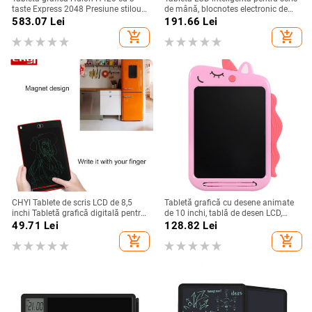
taste Express 2048 Presiune stilou
de mână, blocnotes electronic de
digital tabletă Pad de semnătură
10,1 inci, cu carcasă din piele
583.07
Lei
191.66
Lei
pentru desen animat OSU Gaming
artificială, tablă de desen pentru
add_shopping_cart
add_shopping_cart
muncă și studiu, multifuncțională
CHYI Tablete de scris LCD de 8,5
Tabletă grafică cu desene animate
inchi Tabletă grafică digitală pentru
de 10 inchi, tablă de desen LCD,
scris de mână electronică Tablă de
bloc electronic de scris monocolor
49.71
Lei
128.82
Lei
desen ultra subțire pentru cadouri
pentru copii
add_shopping_cart
add_shopping_cart
pentru copii