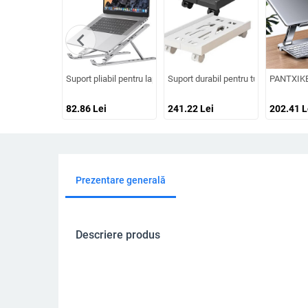
chevron_left
Suport pliabil pentru laptop Suport de bază pentru suport pentru
Suport durabil pentru turn pentru co
PANTXIKE 
82.86
Lei
241.22
Lei
202.41
L
Prezentare generală
Descriere produs