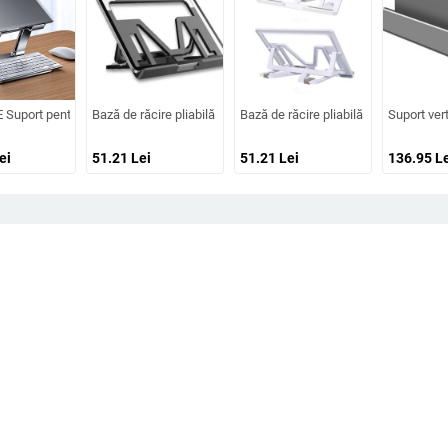
 notebook portabil Suport de bază reglabil Suport de răcire pentru accesorii pentr
mputer cu roți rulante Suport pentru computer mobil Suport sub birou, potrivit pe
Suport pentru laptop pliabil din aliaj de aluminiu Suport portabil pentru notebo
Bază de răcire pliabilă pentru laptop Suport pentru notebook Pla
Bază de răcire pliabilă pentru laptop, 
Suport ver
ei
51.21
Lei
51.21
Lei
136.95
Le