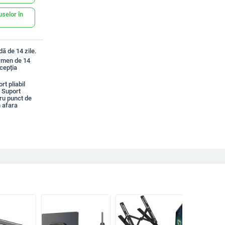
uselor în
ă de 14 zile.
ermen de 14
xcepția
t pliabil
t Suport
tru punct de
 afara