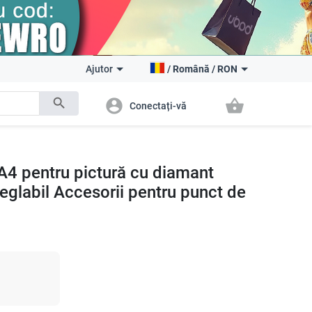
Ajutor
/
Română
/
RON
search
account_circle
shopping_basket
Conectați-vă
 A4 pentru pictură cu diamant
reglabil Accesorii pentru punct de