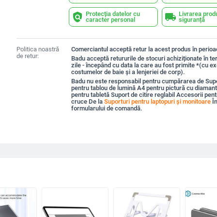
Protecția datelor cu
Livrarea prod
policy
local_shipping
caracter personal
siguranță
Politica noastră
Comerciantul acceptă retur la acest produs în perioad
de retur:
Badu acceptă retururile de stocuri achiziționate în t
zile - începând cu data la care au fost primite *(cu e
costumelor de baie și a lenjeriei de corp).
Badu nu este responsabil pentru cumpărarea de Supor
pentru tablou de lumină A4 pentru pictură cu diaman
pentru tabletă Suport de citire reglabil Accesorii pen
cruce De la
Suporturi pentru laptopuri și monitoare
În
formularului de comandă.