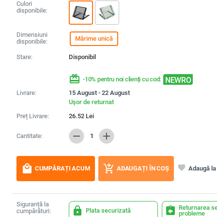
Culori
disponibile:
Dimensiuni
Mărime unică
disponibile:
Stare:
Disponibil
redeem
NEWRO
-10% pentru noi clienți cu cod:
Livrare:
15 August - 22 August
Ușor de returnat
Preț Livrare:
26.52
Lei
remove
add
Cantitate:
1
local_mall
add_shopping_cart
favorite
Adaugă la 
CUMPĂRAȚI ACUM
ADAUGAȚI ÎN COȘ
Siguranță la
Returnarea se
lock
assignment_return
Plata securizată
cumpărături:
probleme