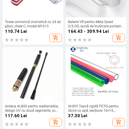
Tower armonică cromatică cu 24 de
Baterie VR pentru Meta Quest
găuri, cheie C, model M1015
2/3/3S, sursă de încărcare portabilă
5000mAh
110.74
Lei
164.43 - 309.94
Lei
add_shopping_cart
add_shopping_cart
Antena AL800 pentru walkie-talkie,
XHDIY Țeavă rigidă PETG pentru
design UV cu două segmente, cu
răcire cu apă, secțiune 10×14,
mare câștig, impedanță de 50 Ω,
conexiune Quick-Twist
117.60
Lei
37.30
Lei
interval de frecvență 1,5–3 km,
add_shopping_cart
add_shopping_cart
distanță teoretică 3–5 km