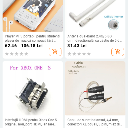
Player MP3 portabil pentru studenți,
Antena dual-band 2.4G/5.8G,
player de muzică compact, fără
omnidirecțională, cu câștig de 5 dBi,
înregistrare video
pliabilă, pentru WiFi și Bluetooth
62.46 - 106.18
Lei
31.43
Lei
add_shopping_cart
add_shopping_cart
Interfață HDMI pentru Xbox One S -
Cablu de sunet balansat, 4,4 mm,
original, nou, port HDMI, lansare
conectori XLR duali, 3 pini, miez din