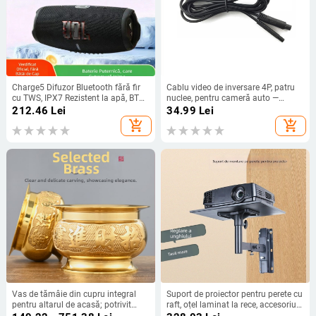
Charge5 Difuzor Bluetooth fără fir
Cablu video de inversare 4P, patru
cu TWS, IPX7 Rezistent la apă, BT
nuclee, pentru cameră auto —
5.3, 10W, Baterie încorporată 1200–
extensie pentru vedere pe spate,
212.46
Lei
34.99
Lei
2000mAh
personalizabil
add_shopping_cart
add_shopping_cart
Vas de tămâie din cupru integral
Suport de proiector pentru perete cu
pentru altarul de acasă; potrivit
raft, oțel laminat la rece, accesoriu
pentru Buddha, Guanyin și zeitățile
pentru polița TV