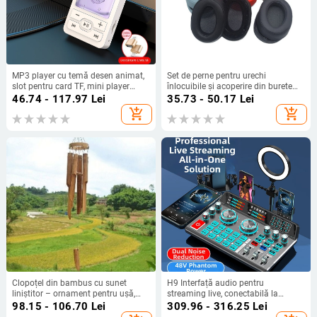
MP3 player cu temă desen animat,
Set de perne pentru urechi
slot pentru card TF, mini player
înlocuibile și acoperire din burete
portabil de muzică, acoperire
pentru căști Sony MDR-100ABN
46.74 - 117.97
Lei
35.73 - 50.17
Lei
epoxidică, modele variate.
WH-H900N
add_shopping_cart
add_shopping_cart
Clopoțel din bambus cu sunet
H9 Interfață audio pentru
liniștitor – ornament pentru ușă,
streaming live, conectabilă la
ceainărie și decor de casă
telefon, computer, căști Bluetooth,
98.15 - 106.70
Lei
309.96 - 316.25
Lei
mixer și microfon