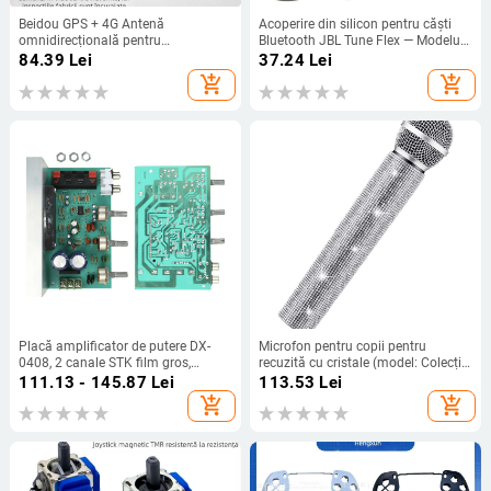
Beidou GPS + 4G Antenă
Acoperire din silicon pentru căști
omnidirecțională pentru
Bluetooth JBL Tune Flex — Modelul
poziționare, două în unu, Antenă de
T029 — Compatibil cu JBL Tune
84.39
Lei
37.24
Lei
cabinet cu ieșire dublă, SMA Pin
Flex Little Crystal Bean
add_shopping_cart
add_shopping_cart
interior, cablu de 3 m
Placă amplificator de putere DX-
Microfon pentru copii pentru
0408, 2 canale STK film gros,
recuzită cu cristale (model: Colecție
50W+50W, alimentare AC dublă
de recuzită; marcă: Alte; pe cablu:
111.13 - 145.87
Lei
113.53
Lei
15–18V
Da; direcție: Inimă; SNR ≥70 dB)
add_shopping_cart
add_shopping_cart