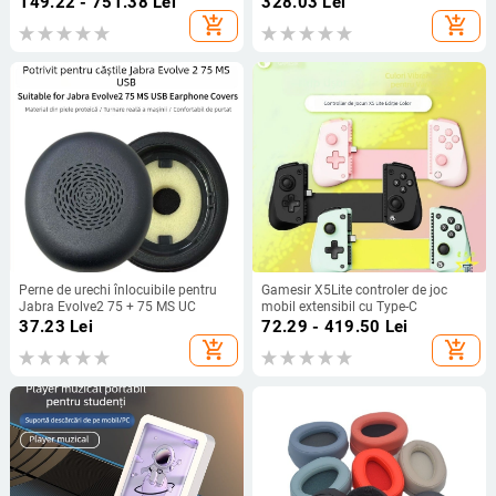
149.22 - 751.38
Lei
328.03
Lei
bogăției
add_shopping_cart
add_shopping_cart
Perne de urechi înlocuibile pentru
Gamesir X5Lite controler de joc
Jabra Evolve2 75 + 75 MS UC
mobil extensibil cu Type-C
37.23
Lei
72.29 - 419.50
Lei
add_shopping_cart
add_shopping_cart