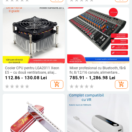
tratarea suprafeței: acoperire din
cauciuc
Cooler CPU pentru LGA2011 Xeon
Mixer profesional cu Bluetooth, fără
E5 – cu două ventilatoare, aliaj
fir, 8/12/16 canale, alimentare
cupru-aluminiu, rulment hidraulic,
phantom și USB
112.86 - 130.08
Lei
785.91 - 1,286.98
Lei
flux de aer ridicat
add_shopping_cart
add_shopping_cart