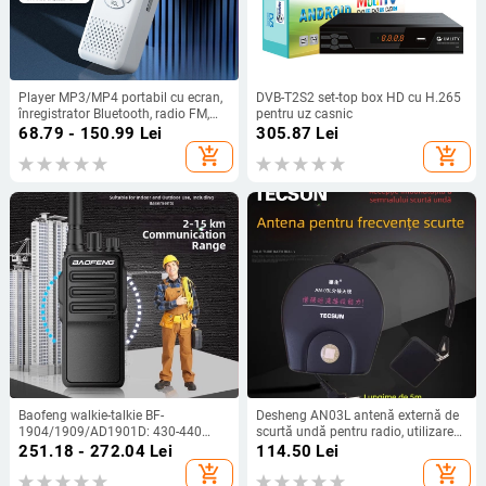
Player MP3/MP4 portabil cu ecran,
DVB-T2S2 set-top box HD cu H.265
înregistrator Bluetooth, radio FM,
pentru uz casnic
audiobook-uri, USB flash drive cu
68.79 - 150.99
Lei
305.87
Lei
Bluetooth
add_shopping_cart
add_shopping_cart
Baofeng walkie-talkie BF-
Desheng AN03L antenă externă de
1904/1909/AD1901D: 430-440
scurtă undă pentru radio, utilizare
MHz, 5 W, 16 canale, rază 5-10 km,
în exterior
251.18 - 272.04
Lei
114.50
Lei
baterie 4200 mAh
add_shopping_cart
add_shopping_cart