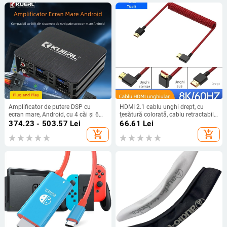
Amplificator de putere DSP cu
HDMI 2.1 cablu unghi drept, cu
ecran mare, Android, cu 4 căi și 6
ţesătură colorată, cablu retractabil
căi, fără pierderi, pentru modificarea
cu arc, 1 m, video 8K
374.23 - 503.57
Lei
66.61
Lei
audio auto, en-gros, plug and play
add_shopping_cart
add_shopping_cart