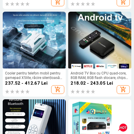
add_shopping_cart
add_shopping_cart
Cooler pentru telefon mobil pentru
Android TV Box cu CPU quad-core,
gamepad X5lite, răcire silențioasă
8GB RAM, 8GB flash stocare, chipset
pe bază de semiconductori,
Amlogic, HDMI/USB/AV, Full HD
237.52 - 412.67
Lei
218.02 - 243.05
Lei
interfață USB-C, conectivitate
1080p
add_shopping_cart
add_shopping_cart
wireless, model X5lite zero joint