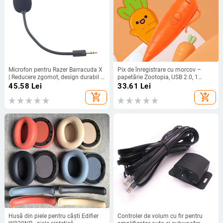
Microfon pentru Razer Barracuda X
Pix de înregistrare cu morcov –
| Reducere zgomot, design durabil |
papetărie Zootopia, USB 2.0, 1
Compatibil cu Barracuda X; În stoc
microfon, baterie AA, fără afișaj,
45.58
Lei
33.61
Lei
fără suport pentru card de memorie
add_shopping_cart
add_shopping_cart
Husă din piele pentru căști Edifier
Controler de volum cu fir pentru