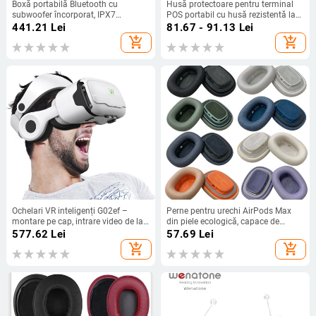
Boxă portabilă Bluetooth cu
Husă protectoare pentru terminal
subwoofer încorporat, IPX7
POS portabil cu husă rezistentă la
rezistent la apă, 40W, Bluetooth 5.3,
apă și curea de umăr (Model V2-
441.21
Lei
81.67 - 91.13
Lei
20Hz-20kHz, baterie 2000-
333; Marcă Spring pie; Compatibil
add_shopping_cart
add_shopping_cart
4000mAh
cu PDA, cititor RFID, POS; Origine
Shenzhen; Procesare OEM)
Ochelari VR inteligenți G02ef –
Perne pentru urechi AirPods Max
montare pe cap, intrare video de la
din piele ecologică, capace de
telefonul mobil, rezoluție 720–1080,
înlocuire compatibile cu generația 1
577.62
Lei
57.69
Lei
realitate virtuală 3D
și 2
add_shopping_cart
add_shopping_cart