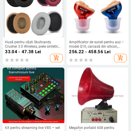
Husă pentru căști Skullcandy
Amplificator de sunet pentru auz –
Crusher 3.0 Wireless, piele sintetică,
model Q10, carcasă din silicon,
compatibilă OEM, pentru
funcție: colectare sunet și sprijin
33.04 - 47.38
Lei
256.22 - 458.56
Lei
Skullcandy Crusher 3.0
pentru auz, garanție de 1 an
add_shopping_cart
add_shopping_cart
Kit pentru streaming live V8S — set
Megafon portabil 608 pentru