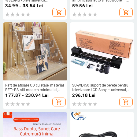
W820NB - piele sintetică,
amplificator auto și subwoofer –
personalizată după desene
12V, carcasă din ABS ignifug,
34.99 - 38.54
Lei
59.56
Lei
exterior PVC, greutate 0.1, cod
add_shopping_cart
add_shopping_cart
produs 408
Raft de afișare CD cu etaje, material
SU-WL450 suport de perete pentru
PET+PS, stil modern minimalist,
televizoare LCD Sony – universal,
brand Evesigar/isi home, model
control mecanic, sarcină 15 kg
177.87 - 230.94
Lei
296.18
Lei
2300026402766717697,
add_shopping_cart
add_shopping_cart
multifuncțional