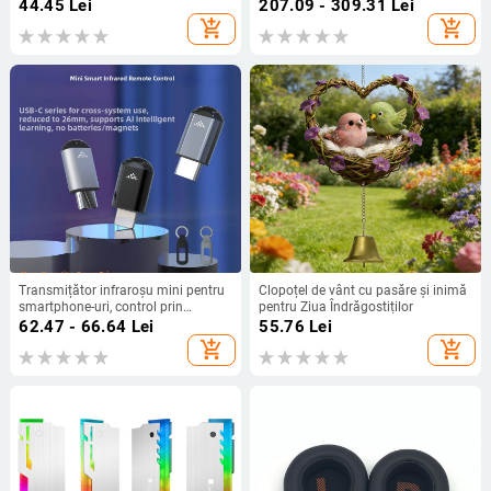
2017
cupru placat cu argint
44.45
Lei
207.09 - 309.31
Lei
add_shopping_cart
add_shopping_cart
Transmițător infraroșu mini pentru
Clopoțel de vânt cu pasăre și inimă
smartphone-uri, control prin
pentru Ziua Îndrăgostiților
aplicație – interfețe: Lightning,
62.47 - 66.64
Lei
55.76
Lei
Type-C, USB-C; rază 8–15 m;
add_shopping_cart
add_shopping_cart
material: aliaj de
aluminiu/PC/PVC/silicon moale;
emițător IR