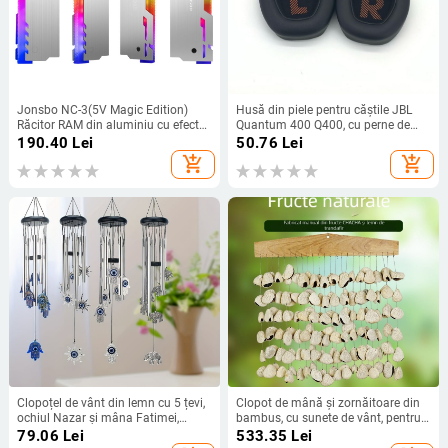
Jonsbo NC-3(5V Magic Edition)
Husă din piele pentru căștile JBL
Răcitor RAM din aluminiu cu efect
Quantum 400 Q400, cu perne de
LED — design anti-alunecare, reglaj
urechi
190.40
Lei
50.76
Lei
pe mai multe unghiuri, gestionare
add_shopping_cart
add_shopping_cart
cabluri
Clopoțel de vânt din lemn cu 5 țevi,
Clopot de mână și zornăitoare din
ochiul Nazar și mâna Fatimei,
bambus, cu sunete de vânt, pentru
decor pentru balcon și ușă
meditație și yoga — instrument de
79.06
Lei
533.35
Lei