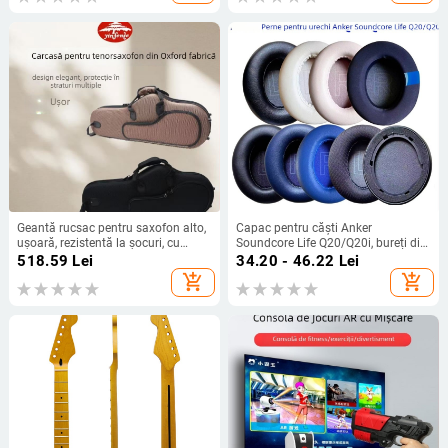
Geantă rucsac pentru saxofon alto,
Capac pentru căști Anker
ușoară, rezistentă la șocuri, cu
Soundcore Life Q20/Q20i, bureți din
curea de umăr curbată, material
piele proteică, montaj ușor
518.59
Lei
34.20 - 46.22
Lei
Oxford
add_shopping_cart
add_shopping_cart