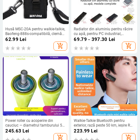
Husă MSC-20A pentru walkie-talkie,
Radiator din aluminiu pentru răcire
Baofeng-888s-compatibilă, clemă
cu apă, pentru PC industrial,
talie reglabilă, anti-derapare, rază
disipare prin conducte
62.99
Lei
69.79 - 397.30
Lei
1,5–3 km
add_shopping_cart
add_shopping_cart
Power roller cu acoperire din
Walkie-Talkie Bluetooth pentru
cauciuc — diametrul tamburului 57
exterior, rază peste 50 km, ieșire RF
mm, diametrul axului 20 mm,
2W
245.63
Lei
223.99
Lei
lungimea tubului 200 mm,
add_shopping_cart
add_shopping_cart
materialul tubului: oțel de carbon,