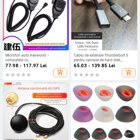
Microfon auto Kenwood –
Cablu de extensie Thunderbolt 5
compatibil cu
pentru carcase de hard disk,
TM281/TM481/TM271/TM471/866G
transfer de date la viteză mare de
77.98 - 117.97
Lei
65.03 - 139.85
Lei
microfon de mână; rază 1.5–3 km;
80 Gbps, încărcare rapidă PD240W,
add_shopping_cart
add_shopping_cart
fără baterie; rezistent la praf
compatibil cu MacBook