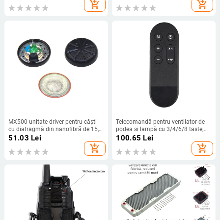
terapie sonoră
add_shopping_cart
add_shopping_cart
MX500 unitate driver pentru căști
Telecomandă pentru ventilator de
cu diafragmă din nanofibră de 15,4
podea și lampă cu 3/4/6/8 taste;
mm și difuzor de 16 mm
telecomandă infraroșu 2,4 GHz
51.03
Lei
100.65
Lei
pentru umidificator și aspirator
add_shopping_cart
add_shopping_cart
robot