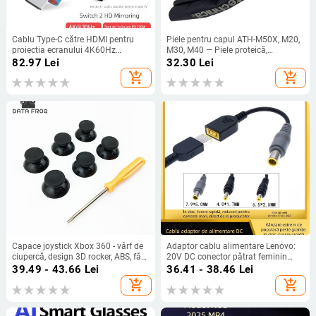
Cablu Type-C către HDMI pentru
Piele pentru capul ATH-M50X, M20,
proiecția ecranului 4K60Hz
M30, M40 — Piele proteică,
Nintendo Switch 2 Gen, 2 m
Personalizabil după mostră, 1
82.97
Lei
32.30
Lei
pachet
add_shopping_cart
add_shopping_cart
Capace joystick Xbox 360 - vârf de
Adaptor cablu alimentare Lenovo:
ciupercă, design 3D rocker, ABS, fără
20V DC conector pătrat feminin
vibrații, include 6 capace și 1
către 7950/5525/4017, model 7950
39.49 - 43.66
Lei
36.41 - 38.46
Lei
șurubelniță T8
5525 4017, lungime fir 0,15 m, OEM,
add_shopping_cart
add_shopping_cart
linie de conversie a energiei