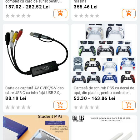
complet cu card de sunet pentru
mașină
transmisiuni mobile, potrivit pentru
137.02 - 282.52
Lei
355.46
Lei
influenceri, universal, avansat
add_shopping_cart
add_shopping_cart
Carte de captură AV CVBS/S-Video
Carcasă de schimb PS5 cu decal de
către USB-C cu interfață USB 2.0,
apă, din plastic, pentru controller
rezoluții 640x480@25Hz și
PS5
88.19
Lei
53.30 - 163.86
Lei
720x576@30Hz
add_shopping_cart
add_shopping_cart