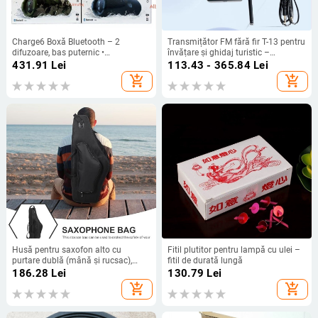
Charge6 Boxă Bluetooth – 2
Transmițător FM fără fir T-13 pentru
difuzoare, bas puternic •
învățare și ghidaj turistic –
Specificații: Bluetooth 5.3 | 40W |
Microfon încorporat, baterie
431.91
Lei
113.43 - 365.84
Lei
100Hz-20kHz | SNR ≥100dB | IPX5
încorporată, 2 W, SNR < 60 dB,
add_shopping_cart
add_shopping_cart
răspuns în frecvență
18.904.525.367 Hz
Husă pentru saxofon alto cu
Fitil plutitor pentru lampă cu ulei –
purtare dublă (mână și rucsac),
fitil de durată lungă
construcție antișoc îmbunătățită și
186.28
Lei
130.79
Lei
protecție impermeabilă
add_shopping_cart
add_shopping_cart