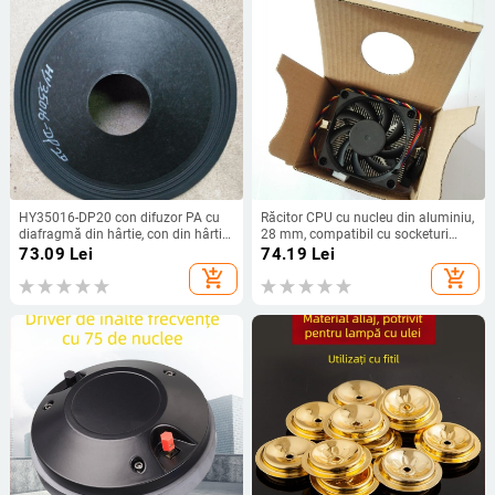
HY35016-DP20 con difuzor PA cu
Răcitor CPU cu nucleu din aluminiu,
diafragmă din hârtie, con din hârtie
28 mm, compatibil cu socketuri
unic, sistem magnetic dublu, pentru
AMD AM2/AM3/AM4
73.09
Lei
74.19
Lei
instrumente muzicale
add_shopping_cart
add_shopping_cart