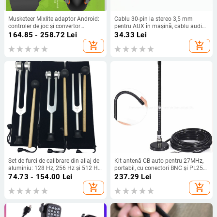
Musketeer Mixlite adaptor Android:
Cablu 30-pin la stereo 3,5 mm
controler de joc și convertor
pentru AUX în mașină, cablu audio
tastatură/mouse — USB, Bluetooth,
pentru iPod, lungime 20 cm
164.85 - 258.72
Lei
34.33
Lei
ABS, pentru un singur utilizator
add_shopping_cart
add_shopping_cart
Set de furci de calibrare din aliaj de
Kit antenă CB auto pentru 27MHz,
aluminiu: 128 Hz, 256 Hz și 512 Hz,
portabil, cu conectori BNC și PL259
cu suport triunghiular sau bază,
| Brand: YIDATON • Model: CB short
74.73 - 154.00
Lei
237.29
Lei
Baiyao
wave antenna suit • Tip: Alte
add_shopping_cart
add_shopping_cart
accesorii • Tip de comunicare: Non-
inserting card