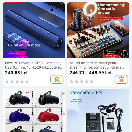
Boxe PC Newman BT60 – 2 canale,
M9 set de card de sunet pentru
USB, 3,5 mm, 40 Hz-20 kHz, putere
streaming live, compatibil cu mai
5W×2
multe dispozitive, înregistrare,
240.88
Lei
246.71 - 448.99
Lei
karaoke și reglaj audio – microfon
add_shopping_cart
add_shopping_cart
all-in-one ( baterie încorporată
1200–2000 mAh, autonomie 8–12
h, SNR ≥100 dB, conectare prin
cablu)