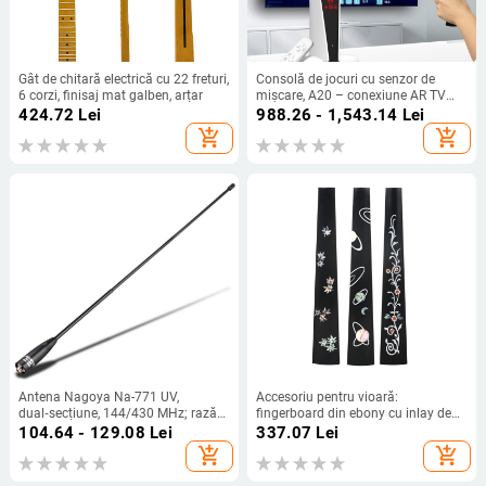
Gât de chitară electrică cu 22 freturi,
Consolă de jocuri cu senzor de
6 corzi, finisaj mat galben, arțar
mișcare, A20 – conexiune AR TV
acasă, covoraș de dans wireless
424.72
Lei
988.26 - 1,543.14
Lei
dublu, 32GB memorie
add_shopping_cart
add_shopping_cart
Antena Nagoya Na-771 UV,
Accesoriu pentru vioară:
dual‑secțiune, 144/430 MHz; rază
fingerboard din ebony cu inlay de
1,5–3 km; distanță teoretică 5–10
perlă, gât sculptat, LN231,
104.64 - 129.08
Lei
337.07
Lei
km; putere de emisie 10 W; anti-
Astonvilla
add_shopping_cart
add_shopping_cart
interferențe