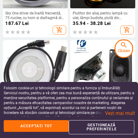
Sky One driver de înaltă frecvență,
Plutitor din aliaj pentru lampă cu
75 nuclee, cu horn și diafragmă din
ulei, lămpi budiste, plută din
titan
aluminiu
187.67
Lei
35.94 - 38.28
Lei
add_shopping_cart
add_shopping_cart
search
Căutare
Folosim cookie-uri și tehnologii similare pentru a furniza și îmbunătăți
Serviciul nostru, pentru a vă oferi cea mai bună experiență de utilizare, pentru a
menține securitatea platformei, pentru a personaliza conținutul și reclamele și
pentru a măsura eficacitatea campaniilor noastre de marketing. Alegerea
GP300 cablu de programare a
4580 Difuzor bas-mijloc 20W
opțiunii „Acceptă tot”, vă exprimați acordul ca noi și partenerii noștri de
datelor pentru motociclete — raza
pentru JBL Flip 6/5 Gen – Carcasă
Vezi mai mult
1,5–3 km, fără baterie, rezistent la
dreptunghiulară, diafragmă non-
încredere să stocăm cookie-uri și tehnologii similare pe dispozitivul dvs. în
102.42
Lei
101.28
Lei
praf, compatibil cu Motorola
hârtie, circuit magnetic intern
scopuri publicitare și analitice. Vă puteți gestiona preferințele în orice moment
add_shopping_cart
add_shopping_cart
GM3188/GM338/SM50/SM120/GM950/GM3688
făcând clic pe „Gestionează preferințele”. Pentru mai multe informații, vă
GESTIONEAZĂ
ACCEPTAȚI TOT
rugăm să consultați
Politica noastră de confidențialitate
.
PREFERINȚELE