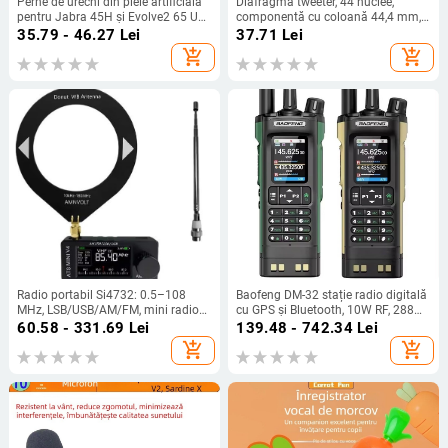
Perne de urechi din piele artificială
Diafragmă tweeter, 44 nuclee,
pentru Jabra 45H și Evolve2 65 UC,
componentă cu coloană 44,4 mm,
montare ușoară, confort la purtare
driver horn cu bobină – accesorii
35.79 - 46.27
Lei
37.71
Lei
add_shopping_cart
add_shopping_cart
Radio portabil Si4732: 0.5–108
Baofeng DM-32 stație radio digitală
MHz, LSB/USB/AM/FM, mini radio
cu GPS și Bluetooth, 10W RF, 288
de buzunar
canale, baterie Li-ion 2500 mAh
60.58 - 331.69
Lei
139.48 - 742.34
Lei
add_shopping_cart
add_shopping_cart