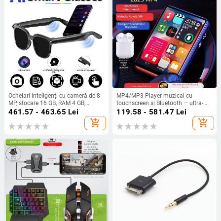
Ochelari inteligenți cu cameră de 8
MP4/MP3 Player muzical cu
MP, stocare 16 GB, RAM 4 GB,
touchscreen și Bluetooth — ultra-
baterie de 290 mAh, traducere AI în
subțire, pentru citirea romanelor
461.57 - 463.65
Lei
119.58 - 581.47
Lei
timp real; compatibile cu Android și
add_shopping_cart
add_shopping_cart
iOS