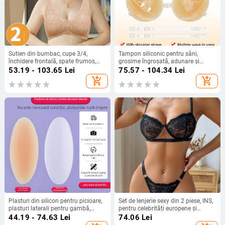
Sutien din bumbac, cupe 3/4,
Tampon siliconic pentru sâni,
închidere frontală, spate frumos,
grosime îngroșată, adunare și
push-up
fixare, invizibil, acoperire a
53.19 - 103.65
Lei
75.57 - 104.34
Lei
mamelonului în formă de lacrimă,
add_shopping_cart
add_shopping_cart
luciu solid
Plasturi din silicon pentru picioare,
Set de lenjerie sexy din 2 piese, INS,
plasturi laterali pentru gambă,
pentru celebrități europene și
plasturi anti-irritație pentru
americane, cu dantelă brodată,
44.19 - 74.63
Lei
74.06
Lei
interiorul coapsei, plasturi pentru
pentru fete, cu plasă, perspectivă,