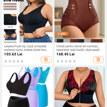
Lenjerie Push-Up, cupă completă,
Chiloți pentru femei din bumbac,
material nylon, bretele duble fixe,
respirabili, talie înaltă, căptușeală
fără cârlige
din bumbac
103.63
Lei
168.45
Lei
add_shopping_cart
add_shopping_cart