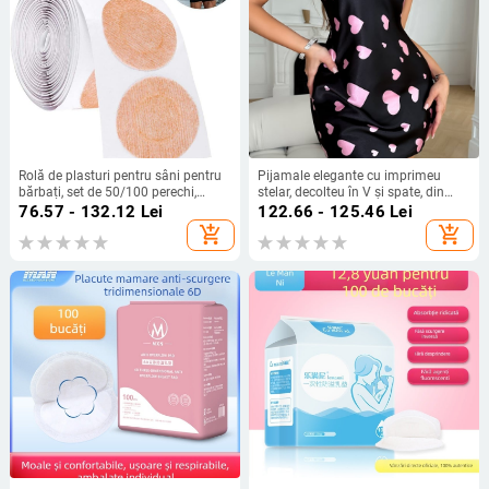
Rolă de plasturi pentru sâni pentru
Pijamale elegante cu imprimeu
bărbați, set de 50/100 perechi,
stelar, decolteu în V și spate, din
culoarea pielii, autoadezive, anti-
satin, la modă, expuse
76.57 - 132.12
Lei
122.66 - 125.46
Lei
umflare, invizibile, potrivite pentru
add_shopping_cart
add_shopping_cart
sport