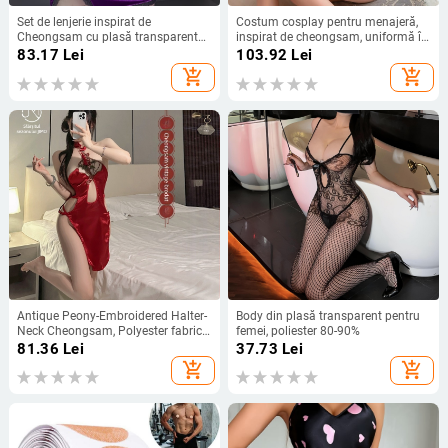
Set de lenjerie inspirat de
Costum cosplay pentru menajeră,
Cheongsam cu plasă transparentă
inspirat de cheongsam, uniformă în
pentru femei (Rol: Cheongsam;
stil anime bidimensională, croială
83.17
Lei
103.92
Lei
Material: Nailon 90–95%; Design:
bodysuit, țesătură poliester (70–
add_shopping_cart
add_shopping_cart
Plasă)
80% poliester), ambalat într-o
pungă
Antique Peony-Embroidered Halter-
Body din plasă transparent pentru
Neck Cheongsam, Polyester fabric,
femei, poliester 80-90%
90-95% polyester, Sheer Side Slit
81.36
Lei
37.73
Lei
add_shopping_cart
add_shopping_cart