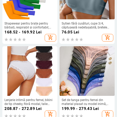
Shapewear pentru brațe pentru
Sutien fără cusături, cupe 3/4,
bărbați, respirabil și confortabil;
căptușeală nedetașabilă, bretele
material principal: 100% acrilic,
fixe în dublu, închidere la spate cu
168.52 - 169.92
Lei
76.05
Lei
căptușeală: spandex, tip de cupă:
trei rânduri de cârlige
add_shopping_cart
add_shopping_cart
triunghi, cupă modelată: medie
Lenjerie intimă pentru femei, bikini
Set de tanga pentru femei din
de tip cheeky, fibră modal, talie
material plasat cu model inimă,
înaltă, căptușeală în zona intimă
fibră modală, talie înaltă,
208.87 - 272.89
Lei
199.99 - 279.43
Lei
din grafén (<30%), lansare vară
căptușeală grafenă la zona crac
add_shopping_cart
add_shopping_cart
2025