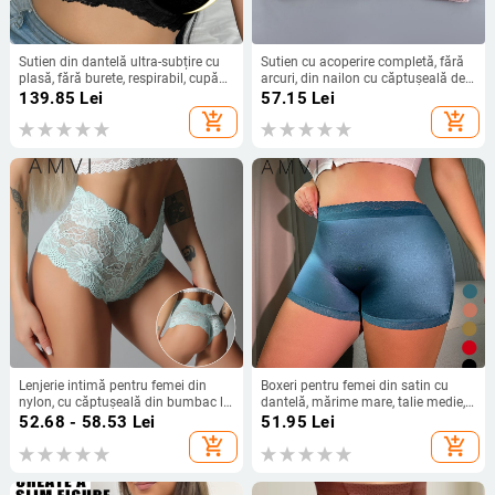
Sutien din dantelă ultra-subțire cu
Sutien cu acoperire completă, fără
plasă, fără burete, respirabil, cupă
arcuri, din nailon cu căptușeală de
3/4, nylon
bumbac, cupe modelate subțiri,
139.85
Lei
57.15
Lei
bretele detașabile dublu, închidere
add_shopping_cart
add_shopping_cart
cu trei rânduri de cârlige
Lenjerie intimă pentru femei din
Boxeri pentru femei din satin cu
nylon, cu căptușeală din bumbac la
dantelă, mărime mare, talie medie,
zona inghinală, respirabilă, talie
fine și confortabile
52.68 - 58.53
Lei
51.95
Lei
joasă, dantelă, model floral
add_shopping_cart
add_shopping_cart