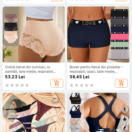
Chiloți femei din bumbac, cu
Boxeri pentru femei din poliester –
dantelă, talie medie, respirabili,
respirabili, opaci, talie medie,
lifting pentru fese, model floral, 90–
căptușeală zona inghinală poliester
53.23
Lei
38.45
Lei
95% bumbac
add_shopping_cart
add_shopping_cart