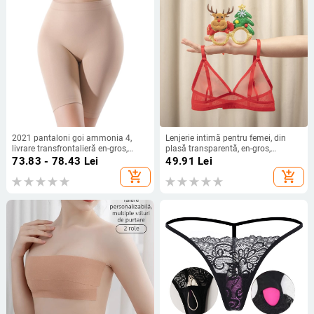
2021 pantaloni goi ammonia 4,
Lenjerie intimă pentru femei, din
livrare transfrontalieră en-gros,
plasă transparentă, en-gros,
lenjerie intimă din bumbac, anti-
europeană și americană,
73.83 - 78.43
Lei
49.91
Lei
lumină, anti-uzură, boxeri pentru
transfrontalieră, ultra-subțire, din
add_shopping_cart
add_shopping_cart
femei
dantelă, fără rame, triunghi, cupă,
sutien