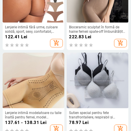
Lenjerie intimă fără urme, culoare
Bioceramic sculptat în formă de
solidă, sport, sexy, confortabil,
haine femeii spate-off îmbunătățit
respirabil, cu șir G, imprimată, din
în formă de toamnă și iarnă
122.41
Lei
222.83
Lei
mătase glacială, pachet de 8 buc.
traceless no-wear sutien vestă
add_shopping_cart
add_shopping_cart
termică
Lenjerie intimă modelatoare cu talie
Sutien special pentru fete
înaltă pentru femei, model
transfrontaliere, respirabil și
geometric european și american,
confortabil, lenjerie intimă din
137.61 - 138.31
Lei
78.97
Lei
transfrontalieră, 2025,
bumbac neted, cu inel de oțel
add_shopping_cart
add_shopping_cart
Dropshipping transfrontalier
strâns, anti-lăsare