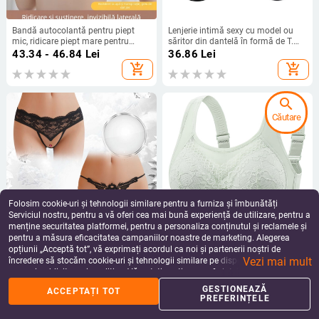
Bandă autocolantă pentru piept
Lenjerie intimă sexy cu model ou
mic, ridicare piept mare pentru
săritor din dantelă în formă de T.
femei, anti-lăscere, vară, piept mic,
Trimitere în numele sursei de
43.34 - 46.84
Lei
36.86
Lei
push-up, bandaj elastic, pânză
aprovizionare a fabricii în numele
add_shopping_cart
add_shopping_cart
fabricii.
search
Căutare
Folosim cookie-uri și tehnologii similare pentru a furniza și îmbunătăți
Serviciul nostru, pentru a vă oferi cea mai bună experiență de utilizare, pentru a
menține securitatea platformei, pentru a personaliza conținutul și reclamele și
pentru a măsura eficacitatea campaniilor noastre de marketing. Alegerea
Lenjerie intimă din dantelă
Lenjerie intimă transparentă nouă,
opțiunii „Acceptă tot”, vă exprimați acordul ca noi și partenerii noștri de
transparentă, respirabilă, talie
confortabilă, respirabilă, anti-
Vezi mai mult
joasă, 2 bucăți, chiloți fermecători,
alergare, ușoară, fără tub, fără inel
încredere să stocăm cookie-uri și tehnologii similare pe dispozitivul dvs. în
71.90
Lei
65.03
Lei
Gongs, sexy, la modă, pentru femei
de oțel, cu spate frumos, fără inel de
scopuri publicitare și analitice. Vă puteți gestiona preferințele în orice moment
add_shopping_cart
add_shopping_cart
oțel
făcând clic pe „Gestionează preferințele”. Pentru mai multe informații, vă
GESTIONEAZĂ
ACCEPTAȚI TOT
rugăm să consultați
Politica noastră de confidențialitate
.
PREFERINȚELE