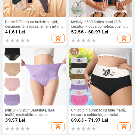
Dantelă T-back cu bretele subțiri,
Meilaiyi 8680 Sutien sport fără
decupaje, talie joasă, lenjerie intimă
cusături – cupă completă, push-up,
sexy pentru femei
închidere cu patru rânduri de
41.61
Lei
52.56 - 60.97
Lei
cârlige, material nylon cu
add_shopping_cart
add_shopping_cart
căptușeală Spandex
Milk Silk Slipuri Dantelate, talie
Chiloți din bumbac cu talie înaltă,
înaltă, respirabile, amestec
ridicare a șoldurilor, controlul
Spandex, căptușeală din bumbac
abdomenului, respirabili
39.57
Lei
69.63 - 71.97
Lei
add_shopping_cart
add_shopping_cart