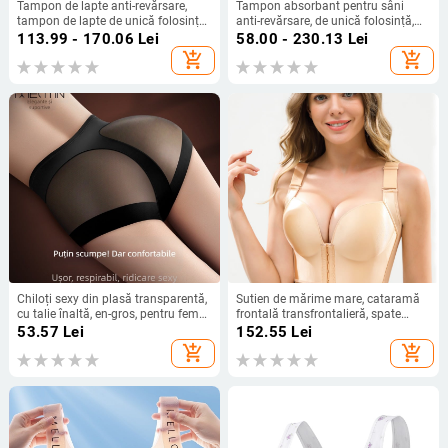
Tampon de lapte anti-revărsare,
Tampon absorbant pentru sâni
tampon de lapte de unică folosință,
anti-revărsare, de unică folosință,
postpartum, lactație, ultra-subțire,
ultra-subțire, postpartum, vară
113.99 - 170.06
Lei
58.00 - 230.13
Lei
plasture de lapte anti-revărsare, 100
subțire, etanș, pentru maternitate,
add_shopping_cart
add_shopping_cart
de bucăți, tampon de lapte pentru
tampon absorbant pentru revărsare
hrănire
a sânilor
Chiloți sexy din plasă transparentă,
Sutien de mărime mare, cataramă
cu talie înaltă, en-gros, pentru femei,
frontală transfrontalieră, spate
pentru ridicarea fundului, pentru
american, cataramă cu șapte
53.57
Lei
152.55
Lei
abdomen, lenjerie modelatoare
rânduri, piept mare, lenjerie intimă
add_shopping_cart
add_shopping_cart
respirabilă, chiloți modelatori, husă
mică, subțire, adunare, reglabil, anti-
subțire independentă
lăscere