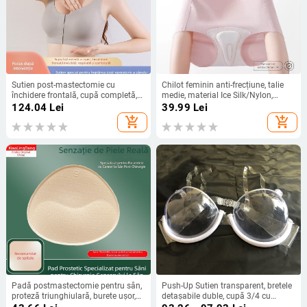
Sutien post-mastectomie cu
Chilot feminin anti-frecțiune, talie
închidere frontală, cupă completă,
medie, material Ice Silk/Nylon,
cupe subțiri modelate, nailon, fără
respirabil, antibacterian, căptușeală
124.04
Lei
39.99
Lei
inele metalice
din bumbac la zona intimă
add_shopping_cart
add_shopping_cart
Padă postmastectomie pentru sân,
Push-Up Sutien transparent, bretele
proteză triunghiulară, burete ușor,
detașabile duble, cupă 3/4 cu
respirabil, invizibil, suport discret
formă subțire, nailon