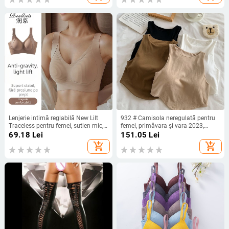
Lenjerie intimă reglabilă New Lilt
932 # Camisola neregulată pentru
Traceless pentru femei, sutien mic,
femei, primăvara și vara 2023,
fără inele, plus size, sutien pentru
nouă, fără mâneci, scurtă, în
69.18
Lei
151.05
Lei
femei
culoare pură, sexy, cămașă
add_shopping_cart
add_shopping_cart
Trbottomy