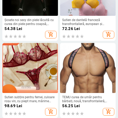
Șosete noi sexy din piele lăcuită cu
Sutien de dantelă franceză
curea din piele pentru coapsă,
transfrontalieră, european și
șosete pentru adulți, generație sexy
american, de mărime mare, subțire,
54.38
Lei
72.26
Lei
de păr negru din fabrică
cu armatură, cu push-up, lenjerie
add_shopping_cart
add_shopping_cart
intimă ultra-subțire
Sutien subțire pentru femei, culoare
TEMU curea de umăr pentru
roșu vin, cu piept mare, mărime
bărbați, nouă, transfrontalieră,
mică, plus size, cu inele din oțel,
populară, universală, curea de piept
98.69
Lei
56.25
Lei
reglabil, fără urme, lenjerie intimă
cu litere, sexy, sport, curea de umăr
add_shopping_cart
add_shopping_cart
pentru bărbați MP98