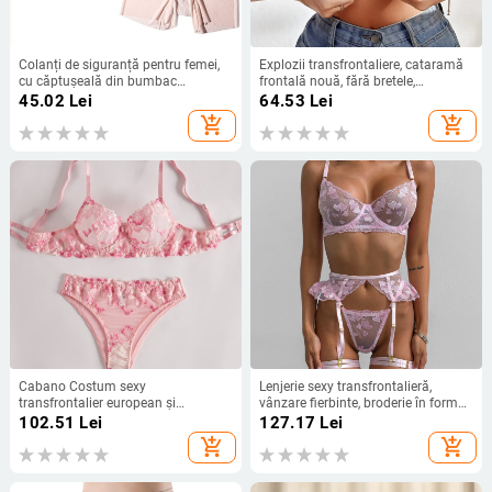
Colanți de siguranță pentru femei,
Explozii transfrontaliere, cataramă
cu căptușeală din bumbac
frontală nouă, fără bretele,
antibacterian în zona inghinală,
antiderapantă, respirabilă, fără
45.02
Lei
64.53
Lei
țesătură din ice silk respirabilă,
cusături, lenjerie invisibilă, plus
add_shopping_cart
add_shopping_cart
uscare rapidă, confort pentru vară
autocolante pentru piept puternice,
anti-lumină
Cabano Costum sexy
Lenjerie sexy transfrontalieră,
transfrontalier european și
vânzare fierbinte, broderie în formă
american, transparent, brodat cu
de inimă, set de lenjerie sexy slim-fit,
102.51
Lei
127.17
Lei
flori, sutien sexy din dantelă, lenjerie
format din patru piese, din Europa
add_shopping_cart
add_shopping_cart
intimă, dorință pură
și Statele Unite