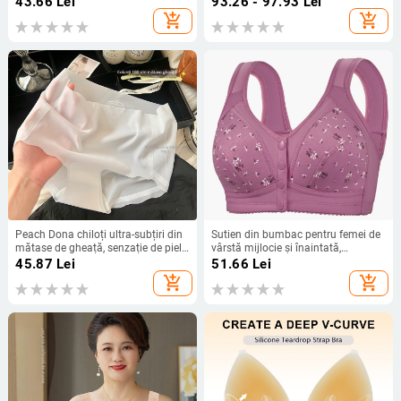
43.66
Lei
93.26 - 97.93
Lei
add_shopping_cart
add_shopping_cart
Peach Dona chiloți ultra-subțiri din
Sutien din bumbac pentru femei de
mătase de gheață, senzație de piele
vârstă mijlocie și înaintată,
goală, antiderapante, respirabili,
închidere frontală, cupe subțiri,
45.87
Lei
51.66
Lei
talie medie, croială triunghiulară
imprimat sport, fără arc
add_shopping_cart
add_shopping_cart
pentru femei