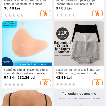
Bretea de sutien cu lanț pătrat de
Top din dantelă cu paiete, cupe
perle, antiaderentă, fără cusături,
încorporate și susținere cu tije
metalică, cu detalii decupate,
36.40
Lei
97.08
Lei
lansare primăvara 2025
add_shopping_cart
add_shopping_cart
Formă de sân din silicon cu cârlig,
Boxer pentru femei, talie înaltă, 95–
compatibilă cu sutiene normale,
100% bumbac, material tricotat,
inserție extinsă subraț pentru
căptușeală de bumbac la zona
94.94 - 232.36
Lei
43.99
Lei
mărire și grosime
crosei, strângere abdominală
add_shopping_cart
add_shopping_cart