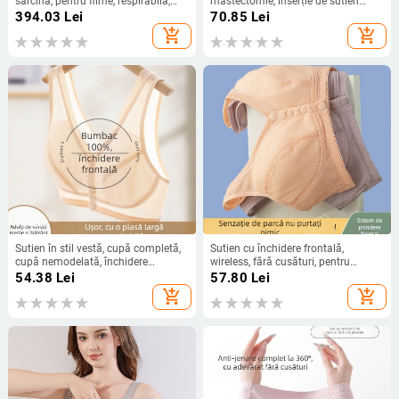
sarcină, pentru filme, respirabilă,
mastectomie, inserție de sutien
invizibilă, fără urme, material din
respirabilă, invizibilă sub haine
394.03
Lei
70.85
Lei
bumbac gros
add_shopping_cart
add_shopping_cart
Sutien în stil vestă, cupă completă,
Sutien cu închidere frontală,
cupă nemodelată, închidere
wireless, fără cusături, pentru
frontală, bretele duble fixe
mărimi mari, ușor și răcoros pentru
54.38
Lei
57.80
Lei
vară
add_shopping_cart
add_shopping_cart