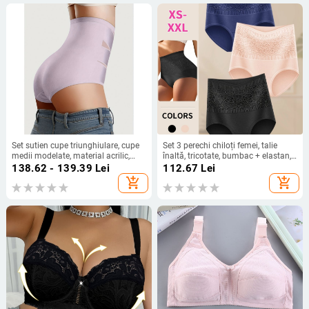
Set sutien cupe triunghiulare, cupe
Set 3 perechi chiloți femei, talie
medii modelate, material acrilic,
înaltă, tricotate, bumbac + elastan,
căptușeală din spandex, spate
căptușire din bumbac
138.62 - 139.39
Lei
112.67
Lei
frumos, stil pastoral
add_shopping_cart
add_shopping_cart