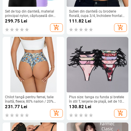
Set de top din dantelă, material
Sutien din dantelă cu broderie
principal nylon, căptușeală din
florală, cupa 3/4, închidere frontală,
bumbac, cupe cu formă de urechi
push-up, fără cusături, bretele fixe
299.75
Lei
111.82
Lei
de iepure
duble
add_shopping_cart
add_shopping_cart
Chilot tangă pentru femei, talie
Plus size: tanga cu funda și bretele
înaltă, fleece, 80% nailon / 20%
în stil T, lenjerie de plajă, set de 10
elastan, căptușeală intimă 80%
cu imprimeuri aleatoare
231.77
Lei
130.82
Lei
nailon / 20% elastan, culoare uni
add_shopping_cart
add_shopping_cart