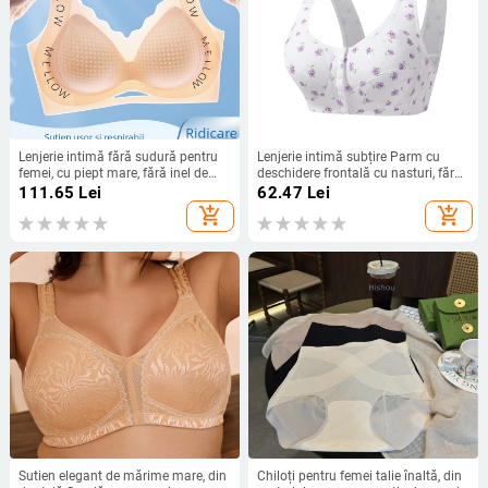
Lenjerie intimă fără sudură pentru
Lenjerie intimă subțire Parm cu
femei, cu piept mare, fără inel de
deschidere frontală cu nasturi, fără
oțel, plus mărime, sport, sutien
inel de oțel, pentru maternitate, plus
111.65
Lei
62.47
Lei
subțire, cu linie subțire, plus mărime
mărime, sutien de dormit
add_shopping_cart
add_shopping_cart
Sutien elegant de mărime mare, din
Chiloți pentru femei talie înaltă, din