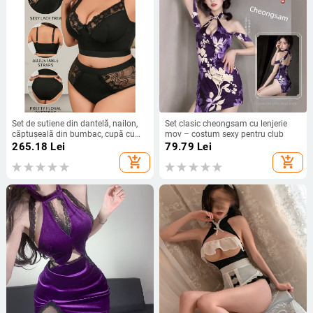
Set de sutiene din dantelă, nailon,
Set clasic cheongsam cu lenjerie
căptușeală din bumbac, cupă cu
mov – costum sexy pentru club
urechi de iepure, adunare
265.18
Lei
79.79
Lei
add_shopping_cart
add_shopping_cart