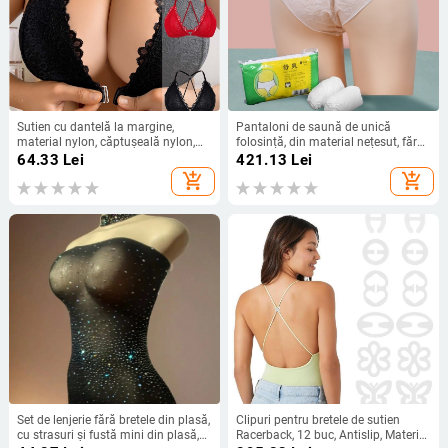
Sutien cu dantelă la margine,
Pantaloni de saună de unică
material nylon, căptușeală nylon,
folosință, din material nețesut, fără
cupa 1/2, bretele reglabile în formă
cusături, talie medie, deschidere
64.33
Lei
421.13
Lei
Y
elastică
add_shopping_cart
add_shopping_cart
Set de lenjerie fără bretele din plasă,
Clipuri pentru bretele de sutien
cu strasuri și fustă mini din plasă,
Racerback, 12 buc, Antislip, Material