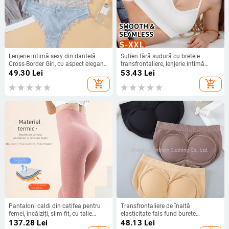
Lenjerie intimă sexy din dantelă
Sutien fără sudură cu bretele
Cross-Border Girl, cu aspect elegant,
transfrontaliere, lenjerie intimă
ușoară, respirabilă, din bumbac,
pentru femei, fată dolofană, fără
49.30
Lei
53.43
Lei
pentru femei
rame, lenjerie intimă, fără sudură,
add_shopping_cart
add_shopping_cart
mărime plus, sutien
Pantaloni caldi din catifea pentru
Transfrontaliere de înaltă
femei, încălziți, slim fit, cu talie
elasticitate fals fund burete
înaltă, pentru abdomen, colanți
detașabil pad lenjerie pentru femei
137.28
Lei
48.13
Lei