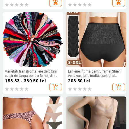
călduroși, îmbrăcăminte exterioară,
Barbie Butt Lift fund chiloți fese și
add_shopping_cart
add_shopping_cart
pantaloni dintr-o singură bucată,
picioare
en-gros
Varietăți transfrontaliere de bikini
Lenjerie intimă pentru femei Shien
cu șir de tanga pentru femei, din
Amazon, talie înaltă, control al
dantelă, tip tanga
abdomenului, model european și
158.83 - 380.50
Lei
203.50
Lei
american, mărime mare, chiloți din
add_shopping_cart
add_shopping_cart
bumbac pur, fără cusături