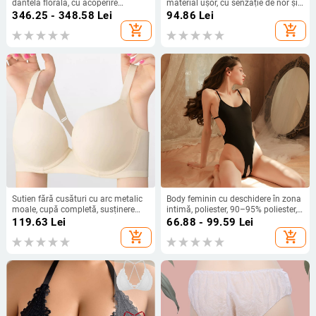
dantelă florală, cu acoperire
material ușor, cu senzație de nor și
completă, de dimensiuni mari,
răcoolire, respirabili, fără cusături și
346.25 - 348.58
Lei
94.86
Lei
transfrontalier, nou, european și
prietenoși cu pielea.
add_shopping_cart
add_shopping_cart
american, 2025
Sutien fără cusături cu arc metalic
Body feminin cu deschidere în zona
moale, cupă completă, susținere
intimă, poliester, 90–95% poliester,
confortabilă, design subțire, vizual
stil rolu: marinar/iepuraș
119.63
Lei
66.88 - 99.59
Lei
micșorează bustul
add_shopping_cart
add_shopping_cart