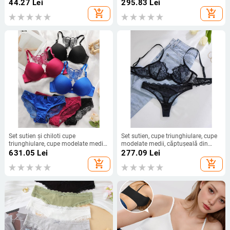
țesătură poliesterică (conținut
nețesut, Îngroșat, Codul produsului
44.27
Lei
295.83
Lei
poliester 50–70%)
jd1731353648157725074, Țara de
add_shopping_cart
add_shopping_cart
origine: China
Set sutien și chiloti cupe
Set sutien, cupe triunghiulare, cupe
triunghiulare, cupe modelate medii,
modelate medii, căptușeală din
căptușeală din spandex, material
Spandex, stil Back Beauty și
631.05
Lei
277.09
Lei
principal 100%, stil pastoral
Pastoral
add_shopping_cart
add_shopping_cart