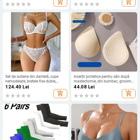
add_shopping_cart
add_shopping_cart
picioare drepte, subțiri, invizibili,
XYM1127
fără urme
Set de sutiene din dantelă, cupe
Inserții protetice pentru sân după
nemodelate, bretele fixe duble,
mastectomie, din bumbac, grosime
închidere la spate cu două rânduri
pronunțată, respirabile, invizibile
124.40
Lei
44.08
Lei
de catarame, funcție de strângere
sub haine (toamna 2025)
add_shopping_cart
add_shopping_cart