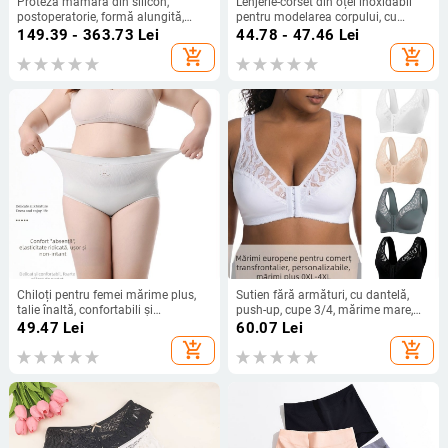
Proteză mamară din silicon,
Lenjerie-corset din oțel inoxidabil
postoperatorie, formă alungită,
pentru modelarea corpului, cu
înaltă calitate, respirabilă
catarame 7-18, catarame extinse și
149.39 - 363.73
Lei
44.78 - 47.46
Lei
catarame de spate
add_shopping_cart
add_shopping_cart
Chiloți pentru femei mărime plus,
Sutien fără armături, cu dantelă,
talie înaltă, confortabili și
push-up, cupe 3/4, mărime mare,
antibacterieni, acoperire completă,
confortabil, închidere frontală
49.47
Lei
60.07
Lei
din nylon prietenos cu pielea,
add_shopping_cart
add_shopping_cart
căptușeală din mătase de dud
Mulberry