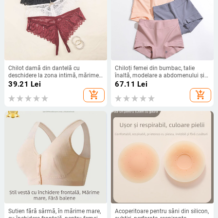
Chilot damă din dantelă cu
Chiloți femei din bumbac, talie
deschidere la zona intimă, mărime
înaltă, modelare a abdomenului și
plus, talie joasă, respirabil
ridicare a șezutului, respirabil,
39.21
Lei
67.11
Lei
uscare rapidă, antibacterian
add_shopping_cart
add_shopping_cart
Sutien fără sârmă, în mărime mare,
Acoperitoare pentru sâni din silicon,