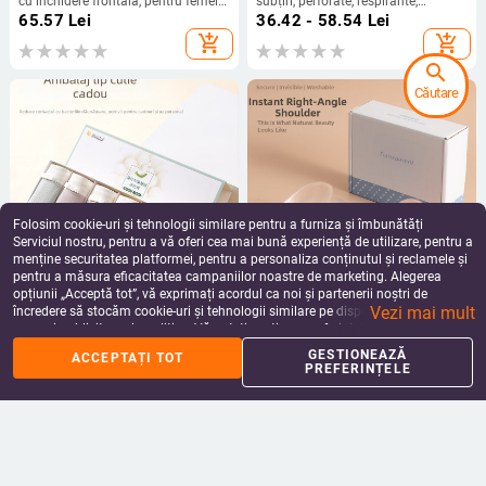
cu închidere frontală, pentru femei
subțiri, perforate, respirante,
în vârstă și mijlocie, cu căptușeală
autoadezive, invizibile, fără cusături,
65.57
Lei
36.42 - 58.54
Lei
din bumbac jacquard
pentru rochii cu bretele
add_shopping_cart
add_shopping_cart
search
Căutare
Folosim cookie-uri și tehnologii similare pentru a furniza și îmbunătăți
Serviciul nostru, pentru a vă oferi cea mai bună experiență de utilizare, pentru a
menține securitatea platformei, pentru a personaliza conținutul și reclamele și
pentru a măsura eficacitatea campaniilor noastre de marketing. Alegerea
opțiunii „Acceptă tot”, vă exprimați acordul ca noi și partenerii noștri de
Chiloți din mătase Mulberry cu
Protecție din silicon pentru umăr,
Vezi mai mult
încredere să stocăm cookie-uri și tehnologii similare pe dispozitivul dvs. în
dantelă, antiacarieni, antibacterian,
design unghi drept, invizibil, anti-
scopuri publicitare și analitice. Vă puteți gestiona preferințele în orice moment
respirabil, ultra-subțiri din mătase
alunecare, patch pentru umeri
42.76 - 133.88
Lei
45.31 - 60.34
Lei
făcând clic pe „Gestionează preferințele”. Pentru mai multe informații, vă
ice silk
îngusti, patch pentru coate și
GESTIONEAZĂ
add_shopping_cart
add_shopping_cart
ACCEPTAȚI TOT
rugăm să consultați
Politica noastră de confidențialitate
.
genunchi, unisex
PREFERINȚELE