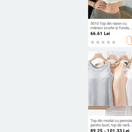
5010 Top din rayon cu
mâneci scurte și funda,
design chic la spate și p
66.61
Lei
pentru bust încorporată, s
add_s
drăguț
Top din modal cu pernut
pentru bust, top de vară
pentru purtare în exterior,
89.25 - 101.33
Lei