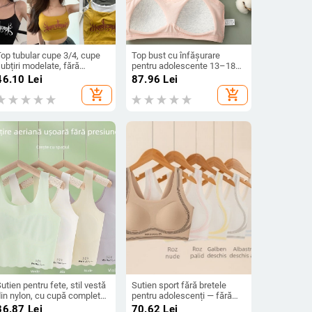
Top tubular cupe 3/4, cupe
Top bust cu înfășurare
ubțiri modelate, fără
pentru adolescente 13–18
usături, material nylon
ani • 95–100% bumbac •
46.10
Lei
87.96
Lei
espirabil, lungime talie, stil
cupă 1/2, formă subțire •
add_shopping_cart
add_shopping_cart
vestă
lungime până la piept •
absorbant, confortabil
utien pentru fete, stil vestă
Sutien sport fără bretele
din nylon, cu cupă completă
pentru adolescenți — fără
i cupă turnată groasă,
cusături pe spate, cupă 3/4,
36.87
Lei
70.62
Lei