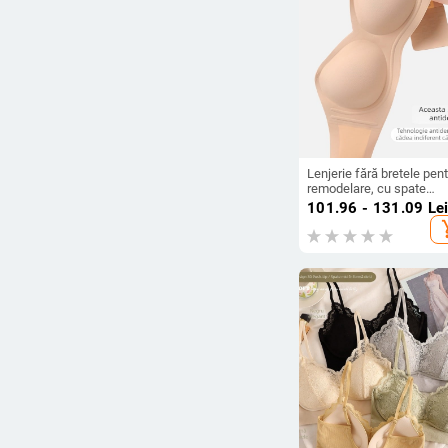
Lenjerie fără bretele pen
remodelare, cu spate
invizibil, cupă 3/4, nailon-
101.96 - 131.09
Le
spandex, curele detașabi
add_s