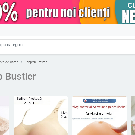
nte de damă
Lenjerie intimă
p Bustier