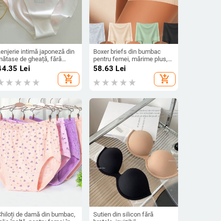
enjerie intimă japoneză din
Boxer briefs din bumbac
mătase de gheață, fără
pentru femei, mărime plus,
rme, pentru femei, sexy, cu
talie înaltă, culoare solidă,
44.35
Lei
58.63
Lei
jumătate de tanga,
respirante și confortabile,
add_shopping_cart
add_shopping_cart
bomboane de dud din
fără transparență
ătase, chiloți cu talie joasă
ntre picioare
Chiloți de damă din bumbac,
Sutien din silicon fără