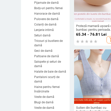
Pijamale de damă
Body-uri pentru femei
Hanorace de damă
Pulovere de damă
Colanți de damă
Proteză mamară ușoară 
bumbac pentru perioada
Lenjerie intimă
inițială post-mastectomi
65.34 - 76.81
Lei
Seturi damă
pernă din burete lavabilă 
add_s
mâna, potrivită pentru îno
Tricouri și bustiere de
damă
Geci de damă
Paltoane de damă
Salopete și seturi de
damă
Halate de baie de damă
Pantaloni scurți de
damă
Haine pentru femei
însărcinate
Veste de damă
Blugi de damă
Sutien din bumbac cu
Veste de damă