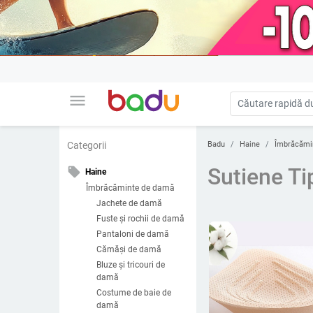
menu
Badu
Haine
Îmbrăcămi
Categorii
Sutiene Ti
local_offer
Haine
Îmbrăcăminte de damă
Jachete de damă
Fuste și rochii de damă
Pantaloni de damă
Cămăși de damă
Bluze și tricouri de
damă
Costume de baie de
damă