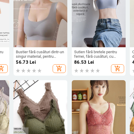
tru
Bustier fără cusături dintr-un
Sutien fără bretele pentru
C
singur material, pentru
femei, fără cusături, cu
d
mărimi mari, ușor pentru
susținere a sânilor, anti-
p
i
56.73
Lei
86.53
Lei
le
somn și exerciții
alunecare, fără urme,
hopping_cart
add_shopping_cart
add_shopping_cart
bandeau dintr-un singur
panou, stil lejer de vară