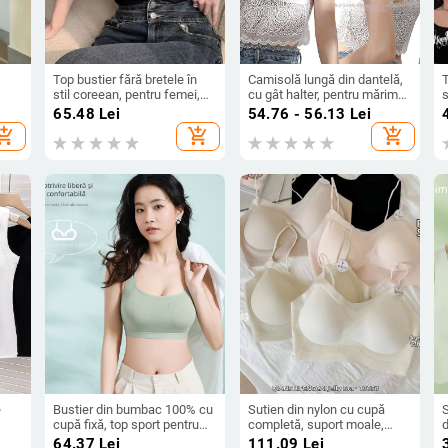
Top bustier fără bretele în
Camisolă lungă din dantelă,
stil coreean, pentru femei,
cu gât halter, pentru mărime
s
ernă
nailon 90-95% material
plus, fără sârmă, cu burete
c
65.48
Lei
54.76 - 56.13
Lei
til
principal, cupe complete,
detașabil
r
hopping_cart
add_shopping_cart
add_shopping_cart
formă subțire, reglabil
e
Bustier din bumbac 100% cu
Sutien din nylon cu cupă
S
cupă fixă, top sport pentru
completă, suport moale,
alergare, susținere a spatelui
respirabil, stil sport 1305
ș
64.37
Lei
111.09
Lei