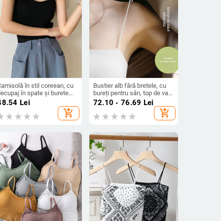
amisolă în stil coreean, cu
Bustier alb fără bretele, cu
ecupaj în spate și burete
bureți pentru sân, top de vară
entru bust, respirabilă,
versatil pentru layering sau
48.54
Lei
72.10 - 76.69
Lei
purtare sub haine sau peste
purtat ca strat exterior
add_shopping_cart
add_shopping_cart
haine