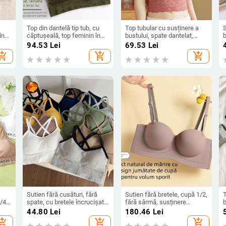
Top din dantelă tip tub, cu
Top tubular cu susținere a
în
căptușeală, top feminin în
bustului, spate dantelat,
b
stil vestă, material Modal
material nylon, 80% nylon,
n
94.53
Lei
69.53
Lei
cupe pline, bretele reglabile
p
hopping_cart
add_shopping_cart
add_shopping_cart
Sutien fără cusături, fără
Sutien fără bretele, cupă 1/2,
T
3/4
spate, cu bretele încrucișate
fără sârmă, susținere
b
 jos
și pernuțe detașabile
ușoară, material principal:
d
44.80
Lei
180.46
Lei
nailon 70–80%, căptușeală
hopping_cart
add_shopping_cart
add_shopping_cart
nailon 30–50%, formă cupă: