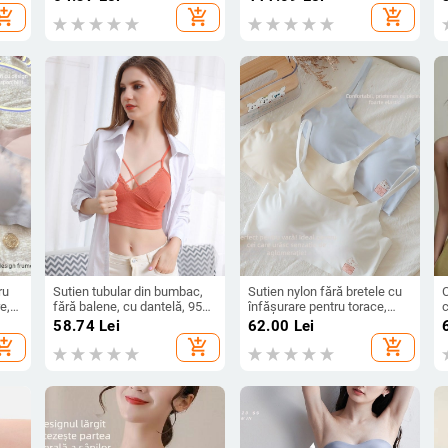
r
hopping_cart
add_shopping_cart
add_shopping_cart
p
ru
Sutien tubular din bumbac,
Sutien nylon fără bretele cu
C
e,
fără balene, cu dantelă, 95%
înfășurare pentru torace,
c
,
bumbac
cupă completă, cupă subțire
b
58.74
Lei
62.00
Lei
modelată, respirabil și
hopping_cart
add_shopping_cart
add_shopping_cart
invizibil