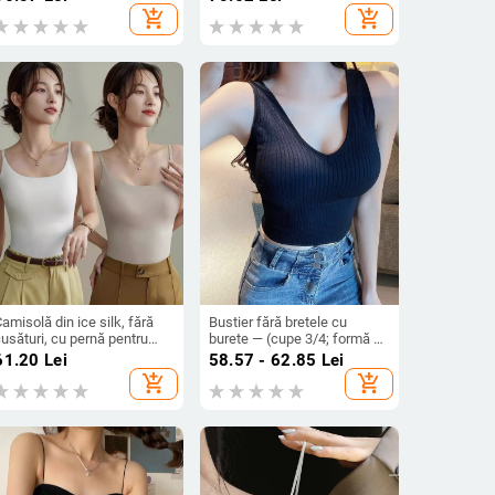
espirabil și confortabil,
lungime a toracelui, Ice Silk
add_shopping_cart
add_shopping_cart
entru vârsta 7–12 ani, iarnă
Nylon
2024
amisolă din ice silk, fără
Bustier fără bretele cu
usături, cu pernă pentru
burete — (cupe 3/4; formă de
ust, spate frumos, top lung,
cupă medie; material
61.20
Lei
58.57 - 62.85
Lei
ușor
Spandex/Lycra; material
add_shopping_cart
add_shopping_cart
principal Nylon)