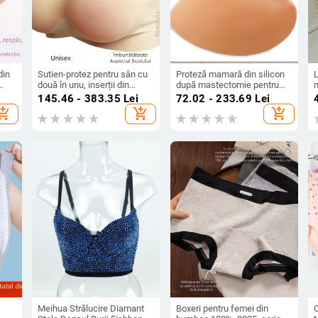
din
Sutien-protez pentru sân cu
Proteză mamară din silicon
L
două în unu, inserții din
după mastectomie pentru
e,
silicon realiste pentru cross-
femei, inserție pentru sutien
u
145.46 - 383.35
Lei
72.02 - 233.69
Lei
la
dressing
hopping_cart
add_shopping_cart
add_shopping_cart
t.
m
î
Meihua Strălucire Diamant
Boxeri pentru femei din