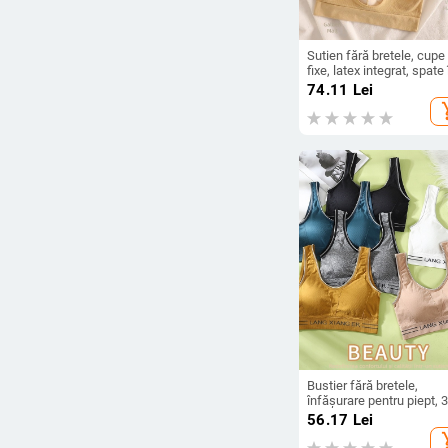
Sutien fără bretele, cupe
fixe, latex integrat, spate 
formă de U, fără armături
74.11
Lei
metalice, design fără
add_s
cusături
Bustier fără bretele,
înfășurare pentru piept, 
cupă, formă: sus subțire,
56.17
Lei
gros, respirabil, fără
add_s
cusături, stil vestă