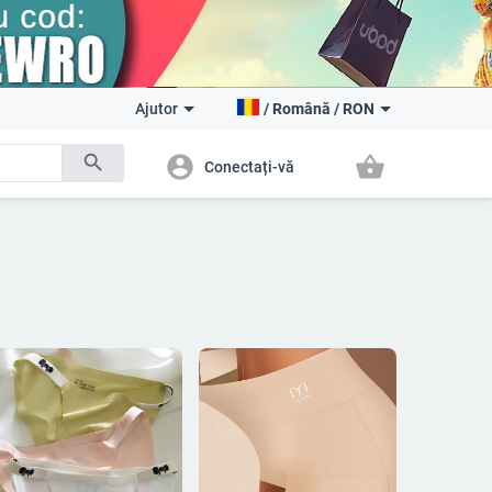
Ajutor
/
Română
/
RON
search
account_circle
shopping_basket
Conectați-vă