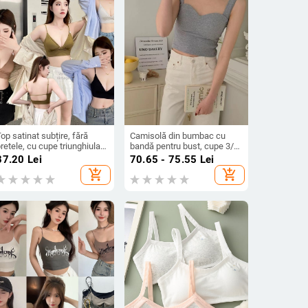
op satinat subțire, fără
Camisolă din bumbac cu
retele, cu cupe triunghiulare
bandă pentru bust, cupe 3/4,
ixe, căptușeală internă;
model cu cupă subțire sus și
87.20
Lei
70.65 - 75.55
Lei
oate fi purtat și ca piesă de
mai groasă jos, respirabil,
add_shopping_cart
add_shopping_cart
xterior, lenjerie pentru
fără spate, top în stil vestă
femei.
(Primăvara 2024)