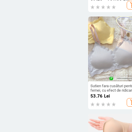
acoperire a bustului
add_s
Sutien fara cusături pent
femei, cu efect de ridicar
cu cupe subțiri modelate
53.76
Lei
material nailon, bretele
add_s
reglabile