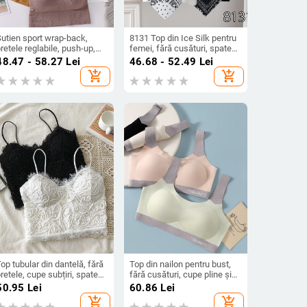
Sutien sport wrap-back,
8131 Top din Ice Silk pentru
retele reglabile, push-up,
femei, fără cusături, spate
ailon, 86% material
frumos, imprimeu cu flori
48.47 - 58.27
Lei
46.68 - 52.49
Lei
rincipal, cupă 3/4
add_shopping_cart
add_shopping_cart
op tubular din dantelă, fără
Top din nailon pentru bust,
retele, cupe subțiri, spate
fără cusături, cupe pline și
eschis, confort respirabil
cupe modelate subțiri, stil
50.95
Lei
60.86
Lei
vestă, minimalist, respirabil
add_shopping_cart
add_shopping_cart
și confortabil