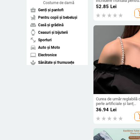
închidere frontală pentru
Costume de damă
femei de vârstă mijlocie,
52.85
Lei
business_center
fără cusături, ultra-subțir
Genți și pantofi
add_s
cupă 3/4
child_friendly
Pentru copii și bebeluși
weekend
Casă și grădină
watch
Ceasuri și bijuterii
fitness_center
Sporturi
directions_car
Auto și Moto
laptop
Electronice
spa
Sănătate și frumusețe
pets
Animale de companie
Ștergeți filtrele
Curea de umăr reglabilă 
arrow_drop_down
perle artificiale și lanț
Sortați după
detașabil pentru haine d
36.94
Lei
exterior (ST250207)
add_s
Cea mai bună
compare_arrows
potrivire
arrow_upward
Preț crescător