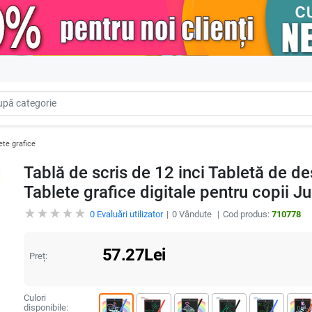
ete grafice
Tablă de scris de 12 inci Tabletă de d
Tablete grafice digitale pentru copii J
0
Evaluări utilizator
0
Vândute
Cod produs:
710778
57.27
Lei
Preț:
Culori
disponibile: