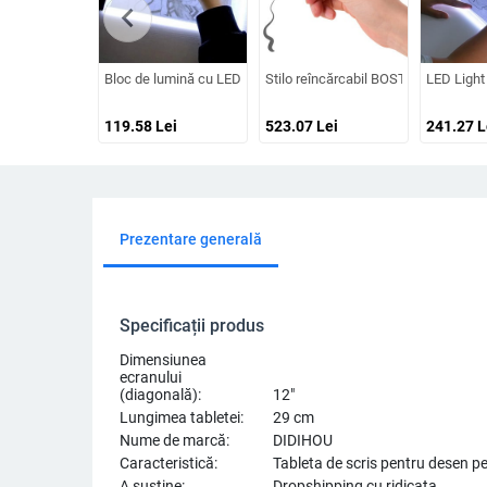
chevron_left
Bloc de lumină cu LED A4 pentru pictura cu diamante Kit de tabl
Stilo reîncărcabil BOSTO, 8192 de
LED Light
119.58
Lei
523.07
Lei
241.27
L
Prezentare generală
Specificații produs
Dimensiunea
ecranului
(diagonală):
12"
Lungimea tabletei:
29 cm
Nume de marcă:
DIDIHOU
Caracteristică:
Tableta de scris pentru desen pe
A sustine:
Dropshipping cu ridicata