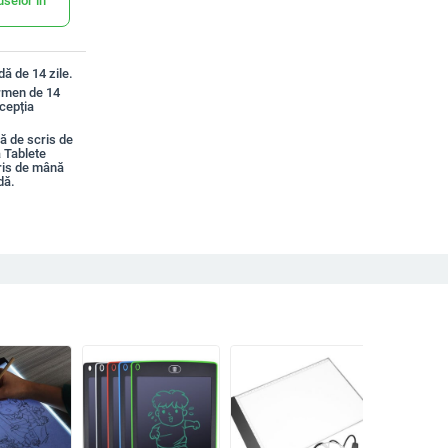
uselor în
ă de 14 zile.
ermen de 14
xcepția
ă de scris de
ă Tablete
cris de mână
dă.