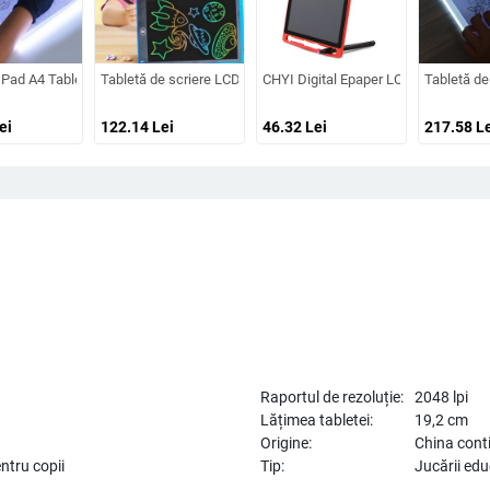
ă de lumină alimentată prin USB Tabletă grafică digitală pentru bloc de desen Ta
 niveluri, stilou de presiune pentru tableta de desen BOSTO 13HD/16HD/16HDK
 Pad A4 Tabletă de desen Scriere grafică Digital Tracer Copy Pad Board pentru p
Tabletă de scriere LCD de 12 inchi, cu cifre, tablă magică, tabla 
CHYI Digital Epaper LCD Tabletă de sc
Tabletă de
ei
122.14
Lei
46.32
Lei
217.58
Le
Raportul de rezoluție:
2048 lpi
Lățimea tabletei:
19,2 cm
Origine:
China cont
ntru copii
Tip:
Jucării edu