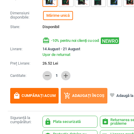
Dimensiuni
Mărime unică
disponibile:
Stare:
Disponibil
redeem
NEWRO
-10% pentru noi clienți cu cod:
Livrare:
14 August - 21 August
Ușor de returnat
Preț Livrare:
26.52
Lei
remove
add
Cantitate:
1
local_mall
add_shopping_cart
favorite
Adaugă la 
CUMPĂRAȚI ACUM
ADAUGAȚI ÎN COȘ
Siguranță la
Returnarea se
lock
assignment_return
Plata securizată
cumpărături:
probleme