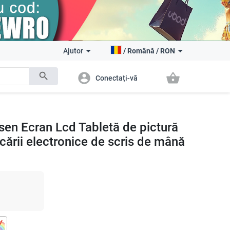
Ajutor
/
Română
/
RON
search
account_circle
shopping_basket
Conectați-vă
esen Ecran Lcd Tabletă de pictură
ucării electronice de scris de mână