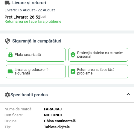
local_shipping
Livrare și retururi
Livrare:
15 August - 22 August
Lei
Preț Livrare:
26.52
Returnarea se face fără probleme
security
Siguranță la cumpărături
Protecția datelor cu caracter
lock
policy
Plata securizată
personal
Livrarea produselor în
Returnarea se face fără
local_shipping
assignment_return
siguranță
probleme
settings
Specificații produs
Nume de marcă:
FARAJIAJ
Certificare:
NICI UNUL
Origine:
China continentală
Tip:
Tablete digitale