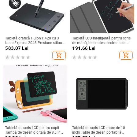
Tabletă grafică Huion H420 cu 3
Tabletă LCD inteligentă pentru scris
taste Express 2048 Presiune stilou
de mână, blocnotes electronic de
digital tabletă Pad de semnătură
10,1 inci, cu carcasă din piele
583.07
Lei
191.66
Lei
pentru desen animat OSU Gaming
artificială, tablă de desen pentru
add_shopping_cart
add_shopping_cart
muncă și studiu, multifuncțională
Tabletă de scris LCD pentru copii
Tabletă de scris LCD mare de 10
Tampă de desen digitală de 8,5 inci
inchi Table de desen portabilă