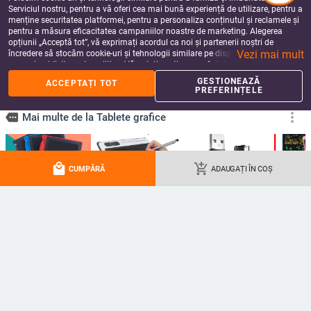
Serviciul nostru, pentru a vă oferi cea mai bună experiență de utilizare, pentru a
menține securitatea platformei, pentru a personaliza conținutul și reclamele și
pentru a măsura eficacitatea campaniilor noastre de marketing. Alegerea
opțiunii „Acceptă tot”, vă exprimați acordul ca noi și partenerii noștri de
Vezi mai mult
încredere să stocăm cookie-uri și tehnologii similare pe dispozitivul dvs. în
scopuri publicitare și analitice. Vă puteți gestiona preferințele în orice moment
făcând clic pe „Gestionează preferințele”. Pentru mai multe informații, vă
GESTIONEAZĂ
ACCEPTAȚI TOT
rugăm să consultați
Politica noastră de confidențialitate
.
PREFERINȚELE
Huion GL200 Mănușă de desen cu
Tabletă de scris LCD inteligentă
local_mall
add_shopping_cart
CUMPĂRĂ
ADAUGAȚI ÎN COȘ
două degete, dimensiune liberă,
portabilă originală de 8,5 inci,
pentru tabletă de artist, mănușă de
grafică electronică pentru desen,
38.78
Lei
50.33
Lei
pictură pentru tablete grafice
scriere de mână, tablă digitală
add_shopping_cart
add_shopping_cart
Huion/Wacom/BOSTO/UGEE
pentru cadou pentru copii