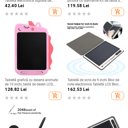
Tabletă electronică digitală de
pictura cu diamante Kit de tablă de
desen Doodle Tampă de scris de
lumină alimentată prin USB Tabletă
42.40
Lei
119.58
Lei
mână colorată pentru copii Tablă
grafică digitală pentru bloc de
add_shopping_cart
add_shopping_cart
ultra-subțire cu stilou
desen Tablă de pictură artistică
Tabletă grafică cu desene animate
Tabletă de scris de 9 inchi Bloc de
de 10 inchi, tablă de desen LCD,
note electronice Tabletă LCD Bloc
bloc electronic de scris monocolor
de desen Material de afaceri
128.82
Lei
162.53
Lei
pentru copii
Instrument de pictură manuală
add_shopping_cart
add_shopping_cart