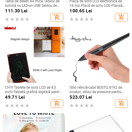
Tablă de desen A4 mică Tablou de
Placă de scris LCD electronică de
lumină cu LED-uri USB Tablou de
16 inci Placă de scris LCD Planșă
copiere de artă Tablă de pictură de
de desen pentru copii de o singură
111.30
Lei
100.65
Lei
jucării pentru copii Cadouri
culoare Tablă de graffiti
add_shopping_cart
add_shopping_cart
educaționale pentru copii
CHYI Tablete de scris LCD de 8,5
Stilo reîncărcabil BOSTO, 8192 de
inchi Tabletă grafică digitală pentru
niveluri, stilou de presiune pentru
scris de mână electronică Tablă de
tableta de desen BOSTO
49.71
Lei
523.07
Lei
desen ultra subțire pentru cadouri
13HD/16HD/16HDK/16HDT/22UX
add_shopping_cart
add_shopping_cart
pentru copii