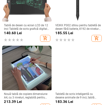
Tablă de desen cu ecran LCD de 12
VEIKK P002 stilou pentru tabletă de
inci Tabletă de scris grafică digitală
desen fără baterie, 8192 de niveluri,
Tabletă de scris de mână Pen Tabla
stilou pasiv de presiune pentru
140.60
Lei
185.55
Lei
de scris color pentru copii
tableta grafică A15, A15Pro și A50
add_shopping_cart
add_shopping_cart
Nouă tablă de copiere dimensiune
Tabletă de scris inteligentă cu
A4, cu 3 niveluri, reglabilă pentru
desene animate de 9 inci, tablă
copii, tabletă pentru schițe, practică
electronică de desen LCD cu stilou,
213.39
Lei
183.36
Lei
de desen, panou cu lumină LED
bloc de scris digital grafic pentru