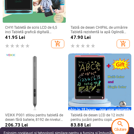
CHYI Tabletă de scris LCD de 6,5
Tablă de desen CHIPAL de urmărire
inci Tabletă grafică digitală
Tabletă rezistentă la apă Oglindă
electronică Bloc de scris de mână
speculară Reflecție Dimming Artă
41.95
Lei
47.90
Lei
cu atingere ultra subțire Tablă de
grafică Placă de copiere pentru
add_shopping_cart
add_shopping_cart
desen pentru copii
telefonul iPhone
VEIKK P001 stilou pentru tabletă de
Tabletă de desen LCD de 12 inchi
desen fără baterie, 8192 de niveluri,
pentru jucării pentru copii
search
stilou pasiv de presiune pentru
Instrumente de pictat Tablă de scris
206.73
Lei
83.88
Lei
tableta grafică S640 și A30
electronică băieți Jucării
Căutare
add_shopping_cart
add_shopping_cart
educaționale pentru copii
Folosim cookie-uri și tehnologii similare pentru a furniza și îmbunătăți