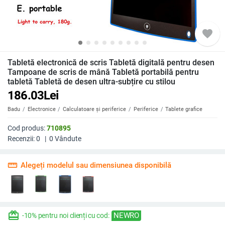
favorite
Tabletă electronică de scris Tabletă digitală pentru desen
Tampoane de scris de mână Tabletă portabilă pentru
tabletă Tabletă de desen ultra-subțire cu stilou
186.03
Lei
Badu
Electronice
Calculatoare și periferice
Periferice
Tablete grafice
Cod produs:
710895
Recenzii:
0
|
0
Vândute
straighten
Alegeți modelul sau dimensiunea disponibilă
redeem
NEWRO
-10% pentru noi clienți cu cod: