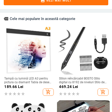
image
VEZI MAI MULT
more
Cele mai populare în această categorie
Tampă cu lumină LED A3 pentru
Stilon reîncărcabil BOSTO Stilo
pictura cu diamant Tabla de desen
digital cu 8192 de niveluri Stilo de
translucidă Tabletă grafică digitală
presiune pentru BOSTO
189.66
Lei
469.24
Lei
alimentată prin USB pentru
13HD/16HD/16HDK/16HDT/22UX
add_shopping_cart
add_shopping_cart
desenarea animației artistice