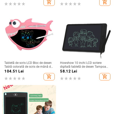
add_shopping_cart
add_shopping_cart
pentru instrument de jucărie pentru
copii, birou, acasă
pictura cu diamant
Tabletă de scris LCD Bloc de desen
Howshow 10 inchi LCD scriere
Tablă colorată de scris de mână de
digitală tabletă de desen Tampoane
8,5 inci cu buton de blocare a
de scris de mână Placă grafică
104.51
Lei
58.12
Lei
stiloului pentru copii mici, jucării de
electronică portabilă cu comutator
add_shopping_cart
add_shopping_cart
învățare
de blocare pictură