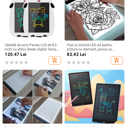
Tabletă de scris Panda LCD de 8,5
Pad cu lumină LED A4 pentru
inchi cu stilou Desen digital Tampă
pictura cu diamant, panou cu
electronică de scris de mână Placă
lumină alimentat prin USB Tabletă
120.47
Lei
82.42
Lei
grafică pentru mesaje
grafică digitală pentru panou
add_shopping_cart
add_shopping_cart
pentru desen pentru tabla de
pictură artistică