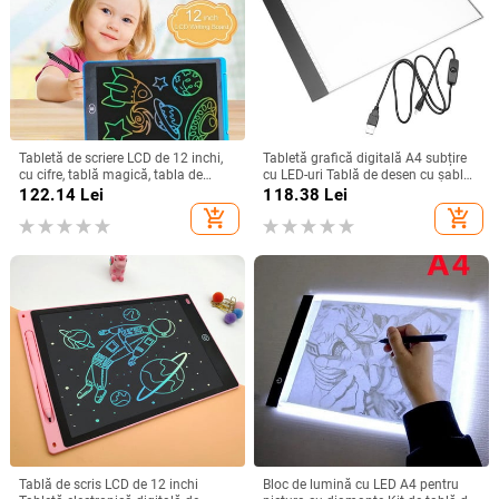
Tabletă de scriere LCD de 12 inchi,
Tabletă grafică digitală A4 subțire
cu cifre, tablă magică, tabla de
cu LED-uri Tablă de desen cu șablon
desen cu electroni, instrument de
de artă Cutie luminoasă pentru
122.14
Lei
118.38
Lei
pictură artistică, jucării pentru copii,
trasare scriere Tabletă electronică
add_shopping_cart
add_shopping_cart
joc pentru creier, cel mai bun cadou
portabilă
pentru copii
Tablă de scris LCD de 12 inchi
Bloc de lumină cu LED A4 pentru