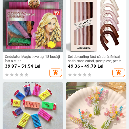
Ondulator Magic Leverag, 18 bucăți
Set de curling fără căldură, finisaj
într-o cutie
satin, șase culori, șase piese, pentru
femei
39.97 - 51.54
Lei
49.36 - 49.79
Lei
add_shopping_cart
add_shopping_cart