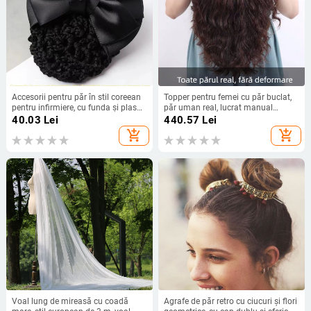
Accesorii pentru păr în stil coreean
Topper pentru femei cu păr buclat,
pentru infirmiere, cu funda și plasă
păr uman real, lucrat manual
de păr
complet, volum, model micro-roll
40.03
Lei
440.57
Lei
reissue block, origine Henan
add_shopping_cart
add_shopping_cart
Voal lung de mireasă cu coadă
Agrafe de păr retro cu ciucuri și flori