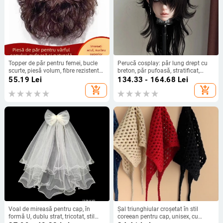
Topper de păr pentru femei, bucle
Perucă cosplay: păr lung drept cu
scurte, piesă volum, fibre rezistente
breton, păr pufoasă, stratificat,
la temperaturi înalte, mecanism de
perucă completă, simulare 2D
55.19
Lei
134.33 - 164.68
Lei
atașare
cosplay, fibre rezistente la
add_shopping_cart
add_shopping_cart
temperaturi înalte
Voal de mireasă pentru cap, în
Șal triunghiular croșetat în stil
formă U, dublu strat, tricotat, stil
coreean pentru cap, unisex, cu