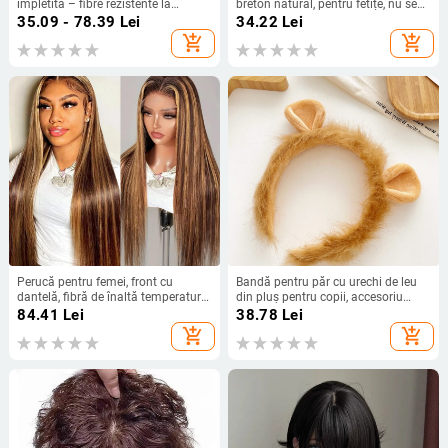
împletită – fibre rezistente la
breton natural, pentru fetițe, nu se
căldură, mecanism de construcție
vopsește și nu se face perm
35.09 - 78.39
Lei
34.22
Lei
add_shopping_cart
add_shopping_cart
Perucă pentru femei, front cu
Bandă pentru păr cu urechi de leu
dantelă, fibră de înaltă temperatură,
din pluș pentru copii, accesoriu
păr lung drept, parte centrală
drăguț pentru cosplay
84.41
Lei
38.78
Lei
add_shopping_cart
add_shopping_cart