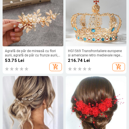
Agrafă de păr de mireasă cu flori
HG1569 Transfrontaliere europene
aurii, agrafă de păr cu frunze aurii,
și americane retro medievale rege
mireasă, perlă, accesorii de păr
Gurus coafură mare coroană
53.75
Lei
216.74
Lei
pentru mireasă, pălării
rotundă completă accesorii de păr
add_shopping_cart
add_shopping_cart
transfrontaliere exclusive
pentru mireasă high-end sense