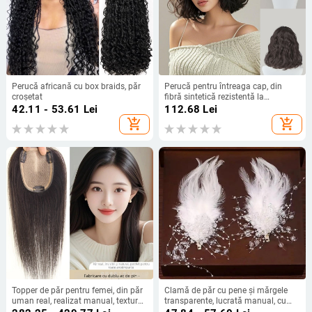
Perucă africană cu box braids, păr
Perucă pentru întreaga cap, din
croșetat
fibră sintetică rezistentă la
temperaturi, cu bucle lungi naturale
42.11 - 53.61
Lei
112.68
Lei
sau păr drept, stil zilnic; franjă:
add_shopping_cart
add_shopping_cart
dreaptă sau pe lateral; nu poate fi
vopsită sau tratată permanent
Topper de păr pentru femei, din păr
Clamă de păr cu pene și mărgele
uman real, realizat manual, textură
transparente, lucrată manual, cu
drept, lungime 25–30 cm, poate fi
inserție din aliaj wolfram, stil zână,