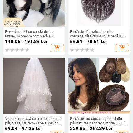
Perucă mullet cu coadă de lup,
Piesă de păr natural pentru
unisex, acoperire completă a
coroana, fără cusături, ușoară și
capului, păr sintetic rezistent la
subțire, acoperire într-o singură
148.06 - 191.86
Lei
56.81 - 78.51
Lei
temperatură, breton lung
bucată pentru volum
add_shopping_cart
add_shopping_cart
Voal de mireasă cu pieptene pentru
Piesă pentru coroana perucii din
păr, plasă, stil retro capelă, design
păr natural, păr drept, model JZ02,
inspirat de coroană
cu mecanism de prindere, pentru
69.04 - 97.25
Lei
229.85 - 262.39
Lei
femei