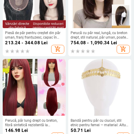
Piesă de păr pentru creștet din păr
Perucă cu păr real, lungă, cu breton
uman, franj franțuzesc, capac în
drept, stil natural, păr uman, poate
formă de T, piesă unică, păr lung
fi vopsită sau îndreptată
213.24 - 344.08
Lei
754.08 - 1,090.34
Lei
drept, 20–40 cm
add_shopping_cart
add_shopping_cart
Perucă, păr lung drept cu breton,
Bandă pentru păr cu ciucuri, stil
fibră sintetică rezistentă la
etnic pentru femei — material: Altul;
temperaturi, model G924, breton
categorie: Accesorii pentru cap;
146.98
Lei
50.71
Lei