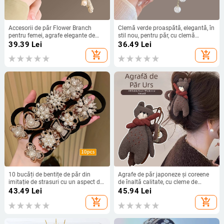
Accesorii de păr Flower Branch
Clemă verde proaspătă, elegantă, în
pentru femei, agrafe elegante de
stil nou, pentru păr, cu clemă
primăvară, capul din spate, clemă
metalică de rechin, cu ciucuri verzi,
39.39
Lei
36.49
Lei
mare de rechin, volum, agrafe cu
cu perle și strasuri
add_shopping_cart
add_shopping_cart
mai multe cleme, coafură
10 bucăți de bentițe de păr din
Agrafe de păr japoneze și coreene
imitație de strasuri cu un aspect de
de înaltă calitate, cu cleme de
înaltă calitate, coadă de cal la
prindere pentru femei, 2024,
43.49
Lei
45.94
Lei
modă, drăguțe, elastice, simple și
toamna și iarna nouă, drăguță fată,
add_shopping_cart
add_shopping_cart
elegante pentru femei
spatele capului de rechin, agrafe de
păr