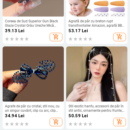
Coreea de Sud Superior Gun Black
Agrafă de păr cu breton rupt
Glaze Crystal Grâu Ureche Mică
transfrontalier Amazon, agrafă BB
Clemă de Prindere pentru Femei
drăguță pentru copii, nu rănește
39.13
Lei
53.17
Lei
Rafinat Cap Jumătate Leg Hair
părul, agrafă laterală din material
add_shopping_cart
add_shopping_cart
Grab Clip Less
de înaltă calitate, en-gros
Agrafe de păr cu cristal, stil nou, cu
Stil exotic hanfu, accesorii de păr în
un singur cuvânt, clip cu arc, clip
stil antic, ornamente pentru frunte,
pentru spate, cap pe jumătate legat,
pandantiv pentru sprâncene, lanț
34.94
Lei
50.59
Lei
disc, agrafe de păr, agrafe de păr
pentru frunte, Hanfu, fluture, floare,
add_shopping_cart
add_shopping_cart
orizontale, accesorii de păr
agrafă de păr, ornamente pentru
frunte