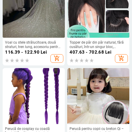
Voal cu stele strălucitoare, două
Topper de păr din păr natural, fără
straturi, tren lung, accesoriu pentru
cusături, într-un singur bloc,
păr mireasă în stil pădure
complet lucrat manual, oferă volum
116.39 - 122.90
Lei
407.63 - 702.68
Lei
și acoperire a părului alb, breton
add_shopping_cart
add_shopping_cart
drept sau înclinat
Perucă de cosplay cu coadă
Perucă pentru copii cu breton Qi –