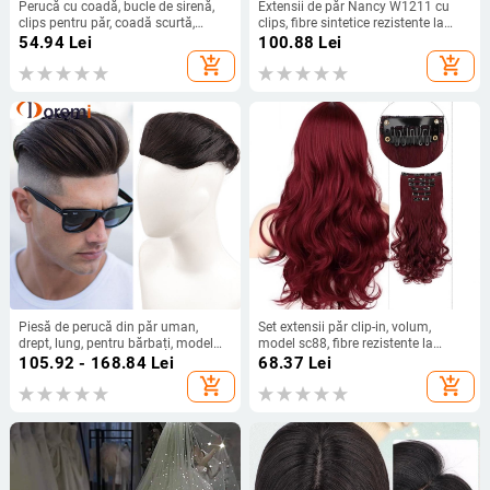
Perucă cu coadă, bucle de sirenă,
Extensii de păr Nancy W1211 cu
clips pentru păr, coadă scurtă,
clips, fibre sintetice rezistente la
coroană înaltă, fir rezistent la
temperatură, volum, pot fi vopsite și
54.94
Lei
100.88
Lei
căldură
permutate
add_shopping_cart
add_shopping_cart
Piesă de perucă din păr uman,
Set extensii păr clip-in, volum,
drept, lung, pentru bărbați, model
model sc88, fibre rezistente la
BF139-BF142
temperatură înaltă, lungime șuviță
105.92 - 168.84
Lei
68.37
Lei
13 cm
add_shopping_cart
add_shopping_cart