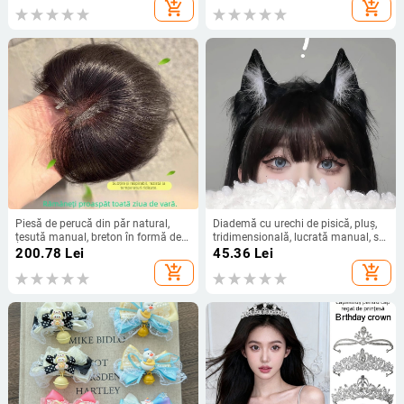
drept sau înclinat, conferă volum
Toamnă 2024.
add_shopping_cart
add_shopping_cart
Piesă de perucă din păr natural,
Diademă cu urechi de pisică, pluș,
țesută manual, breton în formă de
tridimensională, lucrată manual, stil
opt (lanugo) pentru acoperirea liniei
coreean, accesorii pentru păr
200.78
Lei
45.36
Lei
părului; invizibil, natural, ușor și
feminine
add_shopping_cart
add_shopping_cart
respirabil (Material: păr natural;
Proces: țesut manual; Breton: opt;
Vopsire/coafare permisă; Tip păr:
drept)