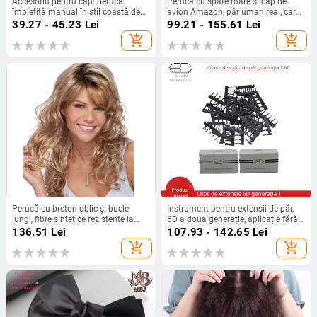
Accesoriu pentru cap: perucă
Perucă cu spate mare și cap de
împletită manual în stil coastă de
avion Amazon, păr uman real, care
pește, pe bandă pentru păr cu dinți
acoperă capul chel, perucă
39.27 - 45.23
Lei
99.21 - 155.61
Lei
antiderapare, vârf înalt; Mingfeng
respirabilă și confortabilă pentru
add_shopping_cart
add_shopping_cart
Jewelry; Material: Perucă; Tratare:
bărbați, pentru recreere, pentru
Handmade; Nr. producției
bărbați
MF901239
Perucă cu breton oblic și bucle
Instrument pentru extensii de păr,
lungi, fibre sintetice rezistente la
6D a doua generație, aplicație fără
temperatură, stil vedetă
cusur, model YM
136.51
Lei
107.93 - 142.65
Lei
add_shopping_cart
add_shopping_cart