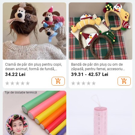
Clamă de păr din pluș pentru copii,
Bandă de păr din pluș cu om de
desen animat, formă de fundă,
zăpadă, pentru femei, accesoriu
lucrată manual, clip de păr tip cioc
pentru fotografii, stil cartoon,
34.22
Lei
39.31 - 42.57
Lei
de rață
lucrată manual, fără inserții
add_shopping_cart
add_shopping_cart