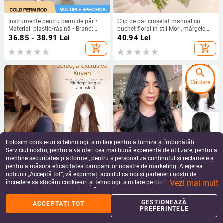
Instrumente pentru perm de păr •
Clip de păr croșetat manual cu
Material: plastic/rășină • Brand:
buchet floral în stil Mori, mărgele
Shunfa • Pentru uz general
din sticlă, primăvara 2024
36.85 - 38.91
Lei
40.94
Lei
add_shopping_cart
add_shopping_cart
search
Căutare
Folosim cookie-uri și tehnologii similare pentru a furniza și îmbunătăți
Serviciul nostru, pentru a vă oferi cea mai bună experiență de utilizare, pentru a
menține securitatea platformei, pentru a personaliza conținutul și reclamele și
pentru a măsura eficacitatea campaniilor noastre de marketing. Alegerea
Perucă pentru femei – păr lung
Perucă: păr lung buclat, bretonă cu
opțiunii „Acceptă tot”, vă exprimați acordul ca noi și partenerii noștri de
drept, cu breton lateral, stil natural,
opt caractere, stil cu valuri mari,
Vezi mai mult
material: mătase proteică, marcă
mai multe niveluri, fibre rezistente la
încredere să stocăm cookie-uri și tehnologii similare pe dispozitivul dvs. în
156.04 - 194.11
Lei
165.12
Lei
Sassy
temperatură
scopuri publicitare și analitice. Vă puteți gestiona preferințele în orice moment
add_shopping_cart
add_shopping_cart
făcând clic pe „Gestionează preferințele”. Pentru mai multe informații, vă
GESTIONEAZĂ
ACCEPTAȚI TOT
rugăm să consultați
Politica noastră de confidențialitate
.
PREFERINȚELE