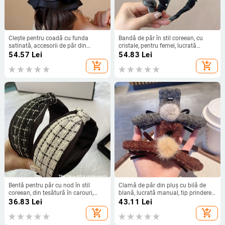
Clește pentru coadă cu funda
Bandă de păr în stil coreean, cu
satinată, accesorii de păr din
cristale, pentru femei, lucrată
material, lucrat manual, pentru
manual, material plastică/rășină,
54.57
Lei
54.83
Lei
femei, colecție vară 2025
primăvara 2025
add_shopping_cart
add_shopping_cart
Bentă pentru păr cu nod în stil
Clamă de păr din pluș cu bilă de
coreean, din țesătură în carouri,
blană, lucrată manual, tip prindere
realizată manual, accesorii pentru
gripper, stil retro, pentru femei
36.83
Lei
43.11
Lei
femei, colecția toamnă–iarna 2024
add_shopping_cart
add_shopping_cart