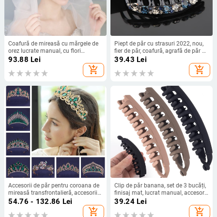
Coafură de mireasă cu mărgele de
Piept de păr cu strasuri 2022, nou,
orez lucrate manual, cu flori
fier de păr, coafură, agrafă de păr pe
răsucite, accesorii de păr pentru
spatele capului, lumină, breton de
93.88
Lei
39.43
Lei
mireasă, bijuterii de mireasă
lux, pieptene de păr, accesorii de păr,
add_shopping_cart
add_shopping_cart
card pentru copii
Accesorii de păr pentru coroana de
Clip de păr banana, set de 3 bucăți,
mireasă transfrontalieră, accesorii
finisaj mat, lucrat manual, accesorii
de păr pentru cină de nuntă
pentru cap pentru femei, stil
54.76 - 132.86
Lei
39.24
Lei
europeană și americană, stil baroc
proaspăt și dulce
add_shopping_cart
add_shopping_cart
cu stras, coroană, accesorii de păr