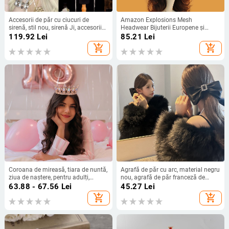
Accesorii de păr cu ciucuri de
Amazon Explosions Mesh
sirenă, stil nou, sirenă Ji, accesorii
Headwear Bijuterii Europene și
de păr explozive, coroană, Super
Americane Curse de Cai Festival
119.92
Lei
85.21
Lei
Fairy Hanfu, Exoque, coroană de
Topper Coafură de Mireasă Flori
add_shopping_cart
add_shopping_cart
păr
Pene Accesorii de Păr
Coroana de mireasă, tiara de nuntă,
Agrafă de păr cu arc, material negru
ziua de naștere, pentru adulți,
nou, agrafă de păr franceză de
ceremonie de performanță, cea mai
înaltă calitate, agrafă de păr cu
63.88 - 67.56
Lei
45.27
Lei
ușoară pentru potrivire, stras acrilic,
bijuterii
add_shopping_cart
add_shopping_cart
accesoriu de păr, coroana rotundă
luxoasă