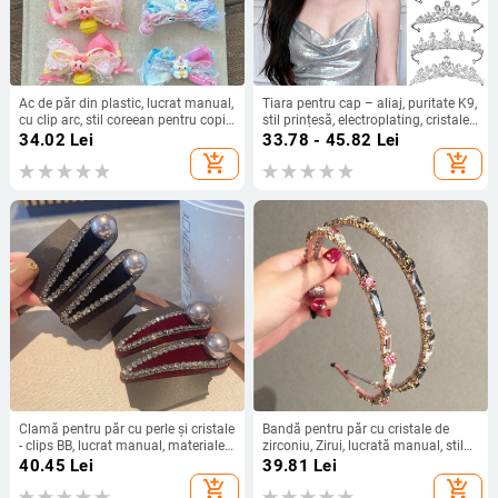
Ac de păr din plastic, lucrat manual,
Tiara pentru cap – aliaj, puritate K9,
cu clip arc, stil coreean pentru copii,
stil prințesă, electroplating, cristale,
motiv unicorn
personalizabilă
34.02
Lei
33.78 - 45.82
Lei
add_shopping_cart
add_shopping_cart
Clamă pentru păr cu perle și cristale
Bandă pentru păr cu cristale de
- clips BB, lucrat manual, materiale
zirconiu, Zirui, lucrată manual, stil
mixte, stil cremos-dulce
coreean, iarnă 2022
40.45
Lei
39.81
Lei
add_shopping_cart
add_shopping_cart