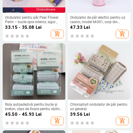
Ondulator pentru păr Pear Flower
Ondulator de păr electric pentru uz
Perm – bucle spre interior, sigur
casnic, model M-001, corp din
pentru păr, unealtă de styling
plastic/rășină, 5V, 1.5W, potrivit
33.15 - 35.08
Lei
47.33
Lei
rezistentă la căldură
pentru adolescenți și adulți
add_shopping_cart
add_shopping_cart
Rola autoadezivă pentru bucle și
Chlorophyll ondulator de păr pentru
breton, clips de fixare pentru styling
uz general
la rădăcini și volum
45.50 - 45.93
Lei
39.56
Lei
add_shopping_cart
add_shopping_cart