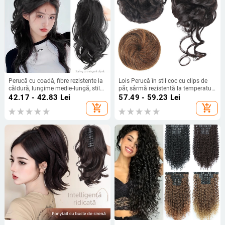
Perucă cu coadă, fibre rezistente la
Lois Perucă în stil coc cu clips de
căldură, lungime medie‑lungă, stil
păr, sârmă rezistentă la temperaturi
natural de tip curs de cascadă cu
înalte, opțiuni de clips: clip mic sau
42.17 - 42.83
Lei
57.49 - 59.23
Lei
bucle, model coadă cascadă, nu
clip mare, nu este compatibilă cu
add_shopping_cart
add_shopping_cart
poate fi vopsită sau îndreptată
vopsirea cu vopsea fierbinte