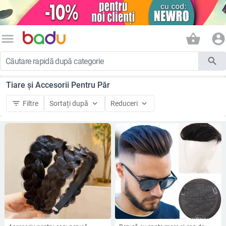
menu
shopping_basket
account_circle
search
Tiare și Accesorii Pentru Păr
filter_list
keyboard_arrow_down
keyboard_arrow_down
Filtre
Sortați după
Reduceri