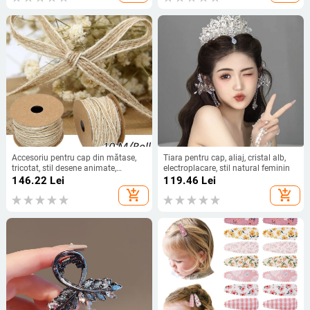
Accesoriu pentru cap din mătase,
Tiara pentru cap, aliaj, cristal alb,
tricotat, stil desene animate,
electroplacare, stil natural feminin
prospețime dulce
146.22
Lei
119.46
Lei
add_shopping_cart
add_shopping_cart