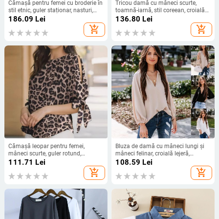
Cămașă pentru femei cu broderie în
Tricou damă cu mâneci scurte,
stil etnic, guler staționar, nasturi,
toamnă-iarnă, stil coreean, croială
croială lejeră, din bumbac-lin
lejeră, căptușeală din fleece, top
186.09
Lei
136.80
Lei
subțire, vară 2026
casual de bază
add_shopping_cart
add_shopping_cart
Cămașă leopar pentru femei,
Bluza de damă cu mâneci lungi și
mâneci scurte, guler rotund,
mâneci felinar, croială lejeră,
poliester 95%+, croială lejeră
culoare solidă, material acrilic, guler
111.71
Lei
108.59
Lei
semi-deschis
add_shopping_cart
add_shopping_cart