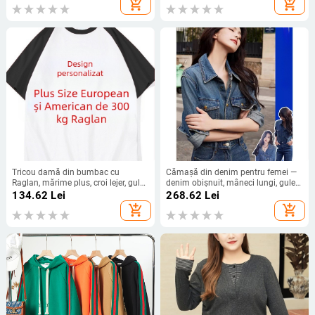
add_shopping_cart
add_shopping_cart
Tricou damă din bumbac cu
Cămașă din denim pentru femei —
Raglan, mărime plus, croi lejer, guler
denim obișnuit, mâneci lungi, guler
rotund, acoperire a burții
semi-deschis, nasturi pe un rând și
134.62
Lei
268.62
Lei
catarame multiple, lungime
add_shopping_cart
add_shopping_cart
standard