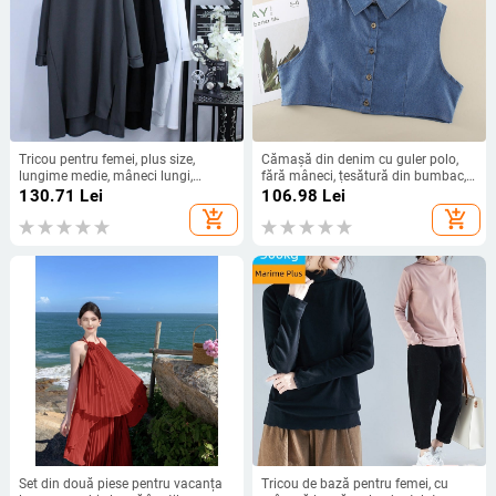
Tricou pentru femei, plus size,
Cămașă din denim cu guler polo,
lungime medie, mâneci lungi,
fără mâneci, țesătură din bumbac,
croială lejeră, țesătură groasă,
stil street fashionista
130.71
Lei
106.98
Lei
culoare solidă, confortabil ca top de
add_shopping_cart
add_shopping_cart
bază
Set din două piese pentru vacanța
Tricou de bază pentru femei, cu