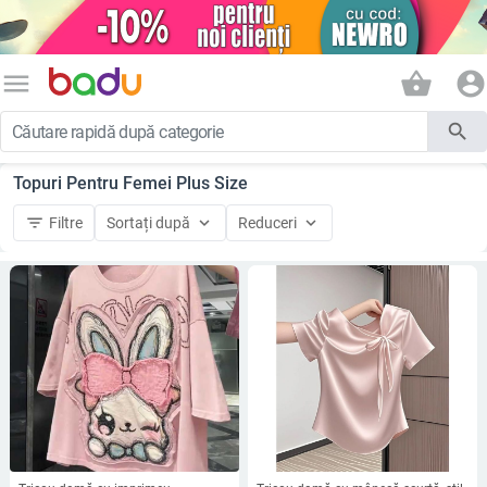
menu
shopping_basket
account_circle
search
Topuri Pentru Femei Plus Size
filter_list
keyboard_arrow_down
keyboard_arrow_down
Filtre
Sortați după
Reduceri