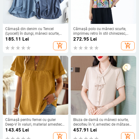
Cămașă din denim cu Tencel
Cămașă polo cu mâneci scurte,
(Lyocell) în dungi, mâneci scurte,
imprimeu retro în stil chinezesc,
croială lejeră
croială lejeră, amestec bumbac-
185.11
Lei
272.95
Lei
poliester
add_shopping_cart
add_shopping_cart
Cămașă pentru femei cu guler
Bluza de damă cu mâneci scurte,
Deep-V în valuri, material amestec
decolteu în V, amestec de mătase
Tencel și poliester, mâneci scurte,
Mulberry și poliester, guler cu fular,
143.45
Lei
457.91
Lei
croială lejeră, vară 2025
stil pulover, croială regular, vara
add_shopping_cart
add_shopping_cart
2025