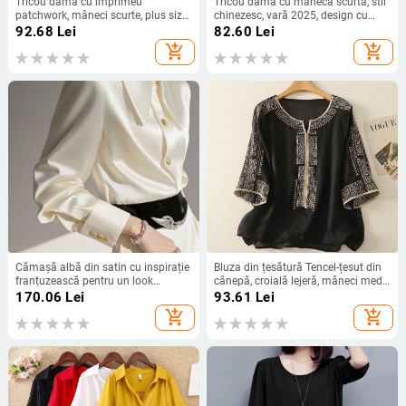
Tricou damă cu imprimeu
Tricou damă cu mânecă scurtă, stil
patchwork, mâneci scurte, plus size,
chinezesc, vară 2025, design cu
croială lejeră, vară 2025
funda și bretele, croială Slim, top
92.68
Lei
82.60
Lei
versatil
add_shopping_cart
add_shopping_cart
Cămașă albă din satin cu inspirație
Bluza din țesătură Tencel-țesut din
franțuzească pentru un look
cânepă, croială lejeră, mâneci medii,
elegant la birou
guler rotund, lungime standardă
170.06
Lei
93.61
Lei
50–65 cm
add_shopping_cart
add_shopping_cart