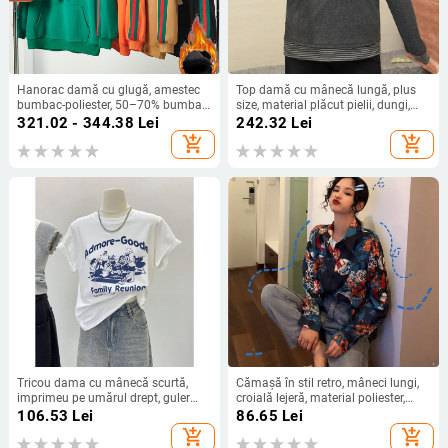
Hanorac damă cu glugă, amestec
Top damă cu mânecă lungă, plus
bumbac-poliester, 50–70% bumbac,
size, material plăcut pielii, dungi,
stil Japonez și Coreea de relaxare,
patchwork color-block
321.02 - 344.38
Lei
242.32
Lei
guler rotund, mâneci lungi
add_shopping_cart
add_shopping_cart
Tricou dama cu mânecă scurtă,
Cămașă în stil retro, mâneci lungi,
imprimeu pe umărul drept, guler
croială lejeră, material poliester,
rotund, croială lejeră, lungime
imprimeu cu mici sticle de vin
106.53
Lei
86.65
Lei
obișnuită (50–65 cm)
add_shopping_cart
add_shopping_cart