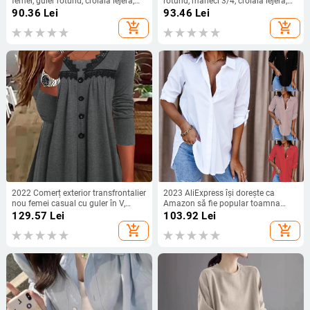
femei, guler rotund, croială lejeră,
rotund, mâneci 3/4, croială lejeră,
mâneci 3/4, top lejer de vară
stil urban de relaxare
90.36
Lei
93.46
Lei
add_shopping_cart
add_shopping_cart
2022 Comerț exterior transfrontalier
2023 AliExpress își dorește ca
nou femei casual cu guler în V,
Amazon să fie popular toamna
mânecă lungă, pulover lejer din
anului 2023, cămașă simplă cu
129.57
Lei
103.92
Lei
dantelă, culoare transparentă,
mânecă lungă și decolteu în V
add_shopping_cart
add_shopping_cart
tricou pentru femei
pentru femei, cămașă pentru femei