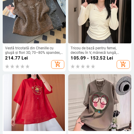
Vestă tricotată din Chenille cu
Tricou de bază pentru femei,
glugă și flori 3D, 70–80% spandex,
decolteu în V, mânecă lungă,
toamnă-iarnă 2025, decolteu în V,
mărime plus, toamnă-iarnă, croială
214.77
Lei
105.09 - 152.52
Lei
grosime medie, pentru femei adulte
slim
add_shopping_cart
add_shopping_cart