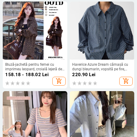
Bluză-jachetă pentru femei cu
Haverice Azure Dream cămașă cu
imprimeu leopard, croială lejeră de
dungi bleumarin, vopsită pe fire,
toamnă, stil urban vintage
guler dublu și șnur frontal
158.18 - 188.02
Lei
220.90
Lei
add_shopping_cart
add_shopping_cart