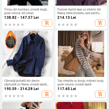
Tricou din bumbac, croială largă,
Pulover damă lejer, cu interior din
guler rotund, stil urban
fleece, litere brodate, cald pentru
toamnă–iarna
138.82 - 147.37
Lei
214.13
Lei
add_shopping_cart
add_shopping_cart
Cămașă-jachetă din denim
Top chenille cu dungi, mâneci lungi,
căptușită cu fleece, croială lejeră,
guler rotund, croială lejeră
albastru deschis vintage, casual
195.59 - 214.28
Lei
117.65
Lei
toamnă-iarnă pentru femei
add_shopping_cart
add_shopping_cart