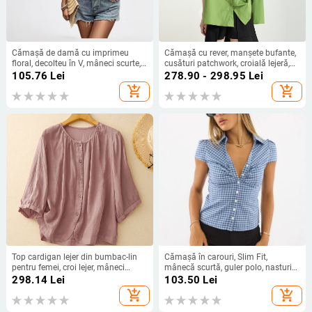
Cămașă de damă cu imprimeu
Cămașă cu rever, manșete bufante,
floral, decolteu în V, mâneci scurte,
cusături patchwork, croială lejeră,
stil pull-over, din amestec poliester-
nasturi pe un singur rând
105.76
Lei
278.90 - 298.95
Lei
elastan, vară 2025
add_shopping_cart
add_shopping_cart
Top cardigan lejer din bumbac-lin
Cămașă în carouri, Slim Fit,
pentru femei, croi lejer, mâneci
mânecă scurtă, guler polo, nasturi
scurte, guler rotund, nasturi pe un
pe un rând, bumbac-poliester
298.14
Lei
103.50
Lei
singur rând, culoare uni, stil artistic
add_shopping_cart
add_shopping_cart
vintage, vară 2025