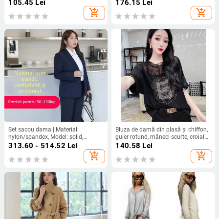
sexy, Plus Size, Adulți 18-24
Tencel Lyocell, sub 30% bumbac,
105.45
Lei
176.15
Lei
lungime medie, nasturi în față pe un
add_shopping_cart
add_shopping_cart
singur rând
Set sacou dama | Material:
Bluza de damă din plasă și chiffon,
nylon/spandex, Model: solid,
guler rotund, mâneci scurte, croială
Mâneci lungi, Guler sacou, Lungime
lejeră, cu cristale decorative
313.60 - 514.52
Lei
140.58
Lei
obișnuită (50–65 cm)
add_shopping_cart
add_shopping_cart