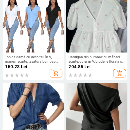
Top de damă cu decolteu în V,
Cardigan din bumbac cu mâneci
mâneci scurte, țesătură bumbac-
scurte, guler în V, broderie florală și
poliester, tiv neregulat
nasturi
150.23
Lei
204.85
Lei
add_shopping_cart
add_shopping_cart