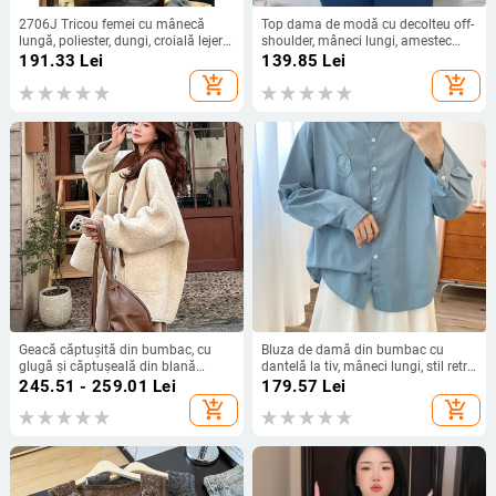
2706J Tricou femei cu mânecă
Top dama de modă cu decolteu off-
lungă, poliester, dungi, croială lejeră,
shoulder, mâneci lungi, amestec
guler rotund
poliester-elastan, vară 2025
191.33
Lei
139.85
Lei
add_shopping_cart
add_shopping_cart
Geacă căptușită din bumbac, cu
Bluza de damă din bumbac cu
glugă și căptușeală din blană
dantelă la tiv, mâneci lungi, stil retro
artificială, croială lejeră, lungime
artistic, primăvară, croială lejeră
245.51 - 259.01
Lei
179.57
Lei
medie, în formă de A
add_shopping_cart
add_shopping_cart