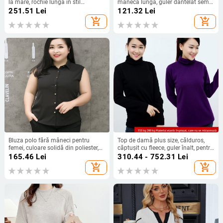
la mare, rochie lungă în stil
mânecă lungă, guler dantelat semi-
franțuzesc, top fără bretele și fustă
înalt, tricot, amestec bumbac-vată
251.51
Lei
121.32
Lei
plisată — poliester + fibră acrilică
90–95% cu spandex; toamna 2024
add_shopping_cart
add_shopping_cart
Bluza polo fără mâneci pentru
Top de damă plus size, călduros,
femei, culoare solidă din poliester,
căptușit cu fleece, guler înalt, pentru
80–90% poliester, stil urban
toamnă-iarnă
165.46
Lei
310.44 - 752.31
Lei
add_shopping_cart
add_shopping_cart