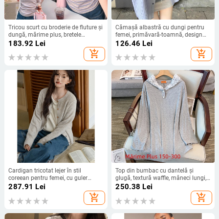
Tricou scurt cu broderie de fluture și
Cămașă albastră cu dungi pentru
dungă, mărime plus, bretele
femei, primăvară-toamnă, design
decorative, inspirație designer
nou cu broderie, croială lejeră,
183.92
Lei
126.46
Lei
mâneci lungi
add_shopping_cart
add_shopping_cart
Cardigan tricotat lejer în stil
Top din bumbac cu dantelă și
coreean pentru femei, cu guler
glugă, textură waffle, mâneci lungi,
rotund, închidere cu fermoar,
decolteu în formă de U, lungime
287.91
Lei
250.38
Lei
tricotat.
medie
add_shopping_cart
add_shopping_cart