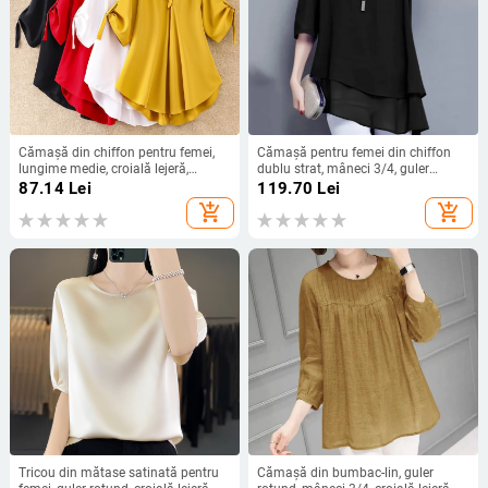
Cămașă din chiffon pentru femei,
Cămașă pentru femei din chiffon
lungime medie, croială lejeră,
dublu strat, mâneci 3/4, guler
mâneci scurte, model uni, conținut
rotund, croială lejeră, lungime
87.14
Lei
119.70
Lei
90–95% poliester
medie, amestec de poliester
add_shopping_cart
add_shopping_cart
Tricou din mătase satinată pentru
Cămașă din bumbac-lin, guler