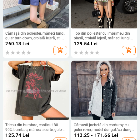
Cămașă din poliester, mâneci lungi,
Top din poliester cu imprimeu din
guler turn-down, croială lejeră, stil
plasă, croială lejeră, mâneci lungi,
casual coreean
bretele asimetrice și despicare, T-
260.13
Lei
129.54
Lei
shirt
add_shopping_cart
add_shopping_cart
Tricou din bumbac, conținut 80–
Cămașă-jachetă din corduroy cu
90% bumbac, mâneci scurte, guler
guler rever, model dungat/cu dungi,
rotund, stil simplu
95% bumbac, lungime medie,
125.74
Lei
113.25 - 171.66
Lei
croială lejeră