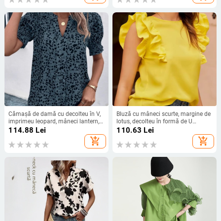
Cămașă de damă cu decolteu în V,
Bluză cu mâneci scurte, margine de
imprimeu leopard, mâneci lantern,
lotus, decolteu în formă de U
poliester, stil pulover
(poliester 95%+, fără cute, croială
114.88
Lei
110.63
Lei
slim)
add_shopping_cart
add_shopping_cart