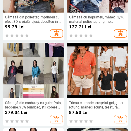
Cămașă din poliester, imprimeu cu
Cămașă cu imprimeu, mâneci 3/4,
efect 3D, croială lejeră, decolteu în V,
material poliester, lungime
mâneci 3/4, stil street hipster
obișnuită
99.79
Lei
127.71
Lei
add_shopping_cart
add_shopping_cart
Cămașă din corduroy cu guler Polo,
Tricou cu model croșetat gol, guler
broderie, 95% bumbac, stil coreean,
rotund, mâneci scurte, țesătură
croială lejeră
poliester, conținut poliester 50–70%
379.04
Lei
87.50
Lei
add_shopping_cart
add_shopping_cart