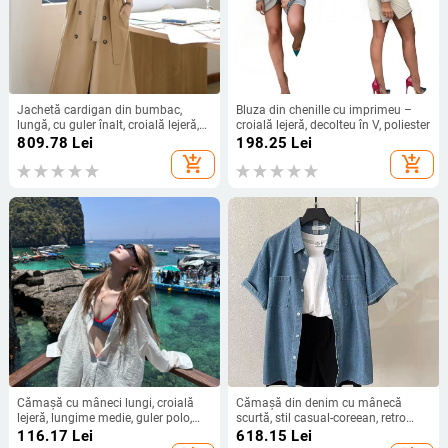
Jachetă cardigan din bumbac,
Bluza din chenille cu imprimeu –
lungă, cu guler înalt, croială lejeră,
croială lejeră, decolteu în V, poliester
nasturi dubli, mâneci lungi
809.78
Lei
198.25
Lei
add_shopping_cart
add_shopping_cart
Cămașă cu mâneci lungi, croială
Cămașă din denim cu mânecă
lejeră, lungime medie, guler polo,
scurtă, stil casual-coreean, retro
conținut material 95%+
lejer, pentru primăvară-vară, top
116.17
Lei
618.15
Lei