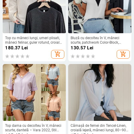
Top cu mâneci lungi, umeri plisati,
Bluză cu decolteu în V, mâneci
mâneci felinar, guler rotund, croială
scurte, patchwork Color-Block,
slim, poliester - Iarna 2025
poliester, croială dreaptă
180.37
Lei
130.57
Lei
add_shopping_cart
add_shopping_cart
Top dama cu decolteu în V, mâneci
Cămașă de femei din Tencel-Linen,
scurte, dantelă – Vara 2022, Stil
croială lejeră, mâneci lungi, 80–90%