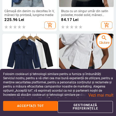
Cămașă din denim cu decolteu în V,
Bluza cu un singur umăr din satin
mâneci tip prințesă, lungime medie
poliester, model solid, mâneci
scurte, stil casual cu umăr înclinat,
225.96
Lei
84.17
Lei
pull-over, primăvara 2025
add_shopping_cart
add_shopping_cart
search
Căutare
Folosim cookie-uri și tehnologii similare pentru a furniza și îmbunătăți
Serviciul nostru, pentru a vă oferi cea mai bună experiență de utilizare, pentru a
menține securitatea platformei, pentru a personaliza conținutul și reclamele și
pentru a măsura eficacitatea campaniilor noastre de marketing. Alegerea
Cămașă polo din bumbac, mâneci
Cămașă cu mâneci scurte, balon,
opțiunii „Acceptă tot”, vă exprimați acordul ca noi și partenerii noștri de
3/4, croială Slim, nasturi pe față,
guler rotund, șnur în față
Vezi mai mult
lungime 50–65 cm.
încredere să stocăm cookie-uri și tehnologii similare pe dispozitivul dvs. în
139.97
Lei
76.16
Lei
scopuri publicitare și analitice. Vă puteți gestiona preferințele în orice moment
add_shopping_cart
add_shopping_cart
făcând clic pe „Gestionează preferințele”. Pentru mai multe informații, vă
GESTIONEAZĂ
ACCEPTAȚI TOT
rugăm să consultați
Politica noastră de confidențialitate
.
PREFERINȚELE