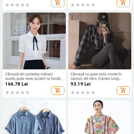
cardigan cu rever
add_shopping_cart
add_shopping_cart
Cămașă din poliester, mâneci
Cămașă cu guler polo, model în
scurte, guler rever, accent cu fundă,
carouri, stil retro, mâneci lungi,
croială lejeră
lungime scurtă
166.78
Lei
93.19
Lei
add_shopping_cart
add_shopping_cart