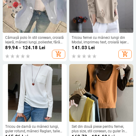
Cămașă polo în stil coreean, croială
Tricou femei cu mâneci lungi din
lejeră, mâneci lungi, poliester, fără
Modal, imprimeu text, croială lejeră,
călcare, nasturi în față
gât rotund, lungime normală
89.94 - 124.18
Lei
141.03
Lei
add_shopping_cart
add_shopping_cart
Tricou de damă cu mâneci lungi,
Set din două piese pentru femei,
guler rotund, mâneci Raglan, talie
plus size, stil coreean, cu guler în
strânsă, compoziție materială 95%+
formă U, vestă tricotată moale,