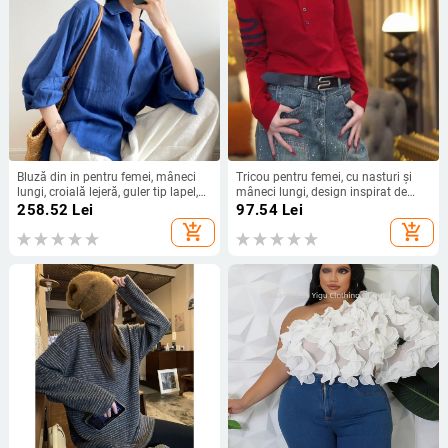
Bluză din in pentru femei, mâneci
Tricou pentru femei, cu nasturi și
lungi, croială lejeră, guler tip lapel,
mâneci lungi, design inspirat de
nasturi pe față, vară 2025
Anul Calului, primăvară 2026,
258.52
Lei
97.54
Lei
croială lejeră, alungirea siluetei, top
add_shopping_cart
add_shopping_cart
exterior