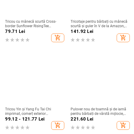
Tricou cu mânecă scurtă Cross-
Tricotaje pentru bărbați cu mânecă
border Sunflower RisingTee
scurtă și guler în V de la Amazon,
Amazon, cu imprimeu european și
export de primăvară și vară, de pe
79.71
Lei
141.92
Lei
american, cu desene animate de
Amazon, Aliexpress
add_shopping_cart
add_shopping_cart
sex feminin
Tricou Yin și Yang Fu Tai Chi
Pulover nou de toamnă și de iarnă
imprimat, comerț exterior
pentru bărbați de vârstă mijlocie,
transfrontalier imprimat, tricou
căptușit cu fleece, îngroșat, cald, cu
99.12 - 121.77
Lei
221.60
Lei
pentru bărbați și femei, mânecă
guler de cămașă din chenille, fals,
add_shopping_cart
add_shopping_cart
scurtă
din două piese, pentru tată