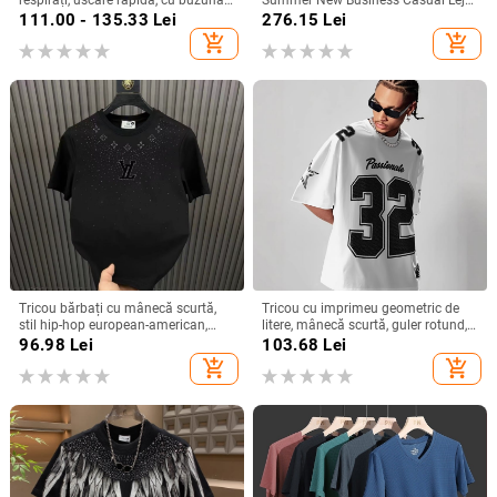
pe fermoar, talie medie, croială
cu mânecă scurtă T-shirt bărbați la
111.00 - 135.33
Lei
276.15
Lei
dreaptă
modă
add_shopping_cart
add_shopping_cart
Tricou bărbați cu mânecă scurtă,
Tricou cu imprimeu geometric de
stil hip-hop european-american,
litere, mânecă scurtă, guler rotund,
guler rotund, top de vară de bază
croială lejeră, imprimare digitală,
96.98
Lei
103.68
Lei
96% amestec poliester
add_shopping_cart
add_shopping_cart