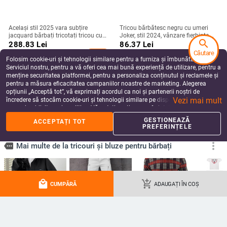
Același stil 2025 vara subțire
Tricou bărbătesc negru cu umeri
jacquard bărbați tricotați tricou cu
Joker, stil 2024, vânzare fierbinte,
search
mânecă scurtă tricou la modă Pit
imprimare digitală 3D, en-gros
288.83
Lei
86.37
Lei
High elastic culoare solidă body
direct
Căutare
add_shopping_cart
add_shopping_cart
Folosim cookie-uri și tehnologii similare pentru a furniza și îmbunătăți
Serviciul nostru, pentru a vă oferi cea mai bună experiență de utilizare, pentru a
menține securitatea platformei, pentru a personaliza conținutul și reclamele și
pentru a măsura eficacitatea campaniilor noastre de marketing. Alegerea
opțiunii „Acceptă tot”, vă exprimați acordul ca noi și partenerii noștri de
Vezi mai mult
încredere să stocăm cookie-uri și tehnologii similare pe dispozitivul dvs. în
scopuri publicitare și analitice. Vă puteți gestiona preferințele în orice moment
făcând clic pe „Gestionează preferințele”. Pentru mai multe informații, vă
GESTIONEAZĂ
ACCEPTAȚI TOT
rugăm să consultați
Politica noastră de confidențialitate
.
PREFERINȚELE
Costum de Halloween pentru
Tricou bărbătește din bumbac,
local_mall
add_shopping_cart
bărbați, broderie arabă
imprimeu craniu-skate, croială
CUMPĂRĂ
ADAUGAȚI ÎN COȘ
transfrontalieră, costum de
lejeră, mânecă scurtă, vară
220.58
Lei
207.76
Lei
Halloween pentru cosplay, costum
add_shopping_cart
add_shopping_cart
de petrecere