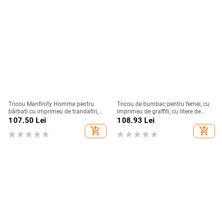
Tricou Manfinity Homme pentru
Tricou de bumbac pentru femei, cu
bărbați cu imprimeu de trandafiri,
imprimeu de graffiti, cu litere de
stație independentă cu cod
dragoste
107.50
Lei
108.93
Lei
european transfrontalier
add_shopping_cart
add_shopping_cart