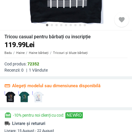
favorite
Tricou casual pentru bărbați cu inscripție
119.99
Lei
Badu
Haine
Haine bărbați
Tricouri și bluze bărbați
Cod produs:
72352
Recenzii:
0
|
1
Vândute
straighten
Alegeți modelul sau dimensiunea disponibilă
redeem
NEWRO
-10% pentru noi clienți cu cod:
local_shipping
Livrare și retururi
Livrare:
15 August - 22 August