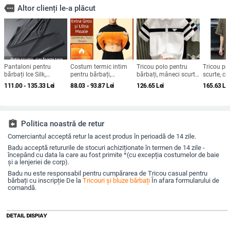
more
Altor clienți le-a plăcut
Pantaloni pentru
Costum termic intim
Tricou polo pentru
Tricou po
bărbați Ice Silk,
pentru bărbați,
bărbați, mâneci scurte,
scurte, cro
respirați, uscare
îngroșat, catifea
croială lejeră, poliester,
panouri c
111.00 - 135.33
Lei
88.03 - 93.87
Lei
126.65
Lei
165.63
Le
rapidă, cu buzunar pe
germană, încălzire,
culoare uni
stil colaj,
fermoar, talie medie,
plus mărime, tineri,
subțire di
croială dreaptă
iarnă, rezistent la frig,
pentru va
haine de toamnă și
pantaloni de toamnă
assignment_return
Politica noastră de retur
Comerciantul acceptă retur la acest produs în perioadă de 14 zile.
Badu acceptă retururile de stocuri achiziționate în termen de 14 zile -
începând cu data la care au fost primite *(cu excepția costumelor de baie
și a lenjeriei de corp).
Badu nu este responsabil pentru cumpărarea de Tricou casual pentru
bărbați cu inscripție De la
Tricouri și bluze bărbați
În afara formularului de
comandă.