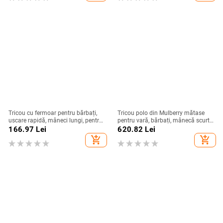
2025
Tricou cu fermoar pentru bărbați,
Tricou polo din Mulberry mătase
uscare rapidă, mâneci lungi, pentru
pentru vară, bărbați, mânecă scurtă,
activități în aer liber și purtare
croială lejeră, stil business casual,
166.97
Lei
620.82
Lei
casual, toamnă 2025
model intarsia
add_shopping_cart
add_shopping_cart