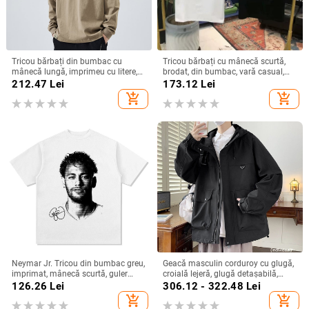
Tricou bărbați din bumbac cu
Tricou bărbați cu mânecă scurtă,
mânecă lungă, imprimeu cu litere,
brodat, din bumbac, vară casual,
croială lejeră, guler rotund, toamnă
guler rotund, croială Slim, stil
212.47
Lei
173.12
Lei
2024 (Material: bumbac; Tip
premium
add_shopping_cart
add_shopping_cart
imprimeu: litere; Croială: lejeră;
Greutate: 260 g)
Neymar Jr. Tricou din bumbac greu,
Geacă masculin corduroy cu glugă,
imprimat, mânecă scurtă, guler
croială lejeră, glugă detașabilă,
rotund, stil baschet retro american
închidere cu nasturi, mâneci lungi,
126.26
Lei
306.12 - 322.48
Lei
lungime normală, material
add_shopping_cart
add_shopping_cart
principal: păr de iepure, Primăvara