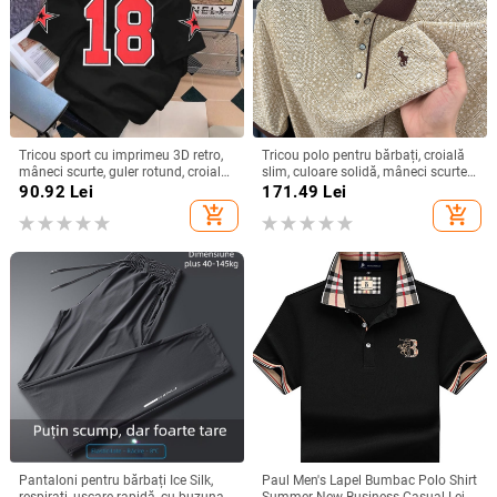
Tricou sport cu imprimeu 3D retro,
Tricou polo pentru bărbați, croială
mâneci scurte, guler rotund, croială
slim, culoare solidă, mâneci scurte,
lejeră, plasă din poliester respirabil
stil business casual, cu guler polo și
90.92
Lei
171.49
Lei
logo poneului.
add_shopping_cart
add_shopping_cart
Pantaloni pentru bărbați Ice Silk,
Paul Men's Lapel Bumbac Polo Shirt
respirați, uscare rapidă, cu buzunar
Summer New Business Casual Lejer