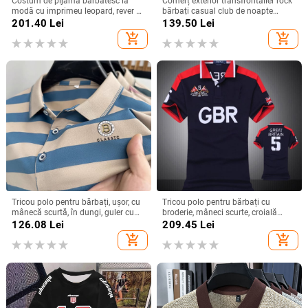
Costum de pijama bărbătesc la
Comerț exterior transfrontalier rock
modă cu imprimeu leopard, rever cu
bărbați casual club de noapte
mânecă scurtă și pantaloni scurți,
strălucitor rever cămașă scenă dur
201.40
Lei
139.50
Lei
confortabil și prietenos cu pielea,
tip cămașă cu mânecă lungă
add_shopping_cart
add_shopping_cart
ținută casual confortabilă pentru
pentru bărbați
bărbați
Tricou polo pentru bărbați, ușor, cu
Tricou polo pentru bărbați cu
mânecă scurtă, în dungi, guler cu
broderie, mâneci scurte, croială
nervuri, croială lejeră
mulată, design cu blocuri
126.08
Lei
209.45
Lei
add_shopping_cart
add_shopping_cart