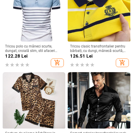
Tricou polo cu mâneci scurte,
Tricou clasic transfrontalier pentru
dungat, croială slim, stil afaceri
bărbați, cu dungi, mânecă scurtă,
ușor
de vară, cu rever scurt, tricou de
122.28
Lei
126.51
Lei
bază, tricou polo de afaceri
add_shopping_cart
add_shopping_cart