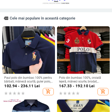
more
Cele mai populare în această categorie
Paul polo din bumbac 100% pentru
Polo din bumbac 100%, croială
bărbați, mânecă scurtă, guler polo,
lejeră, mâneci scurte, brodat,
stil business casual
respirabil, evacuează umezeala
102.94 - 236.11
Lei
167.33 - 192.10
Lei
add_shopping_cart
add_shopping_cart