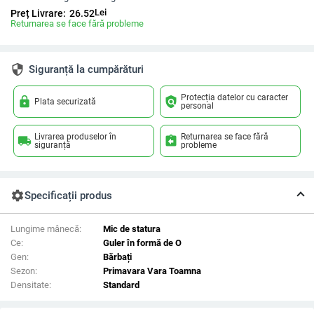
Lei
Preț Livrare:
26.52
Returnarea se face fără probleme
security
Siguranță la cumpărături
Protecția datelor cu caracter
lock
policy
Plata securizată
personal
Livrarea produselor în
Returnarea se face fără
local_shipping
assignment_return
siguranță
probleme
settings
Specificații produs
Lungime mânecă:
Mic de statura
Ce:
Guler în formă de O
Gen:
Bărbați
Sezon:
Primavara Vara Toamna
Densitate:
Standard