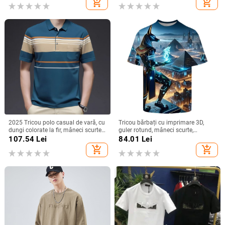
add_shopping_cart
add_shopping_cart
imprimare 3D
2025 Tricou polo casual de vară, cu
Tricou bărbați cu imprimare 3D,
dungi colorate la fir, mâneci scurte,
guler rotund, mâneci scurte,
croială ajustată, uscare rapidă,
poliester, imprimare cu zâmbet
107.54
Lei
84.01
Lei
bumbac mercerizat
add_shopping_cart
add_shopping_cart