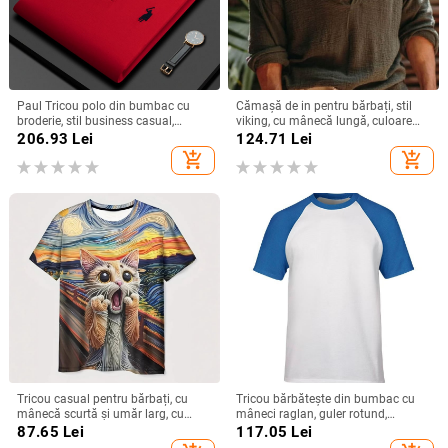
Paul Tricou polo din bumbac cu
Cămașă de in pentru bărbați, stil
broderie, stil business casual,
viking, cu mânecă lungă, culoare
croială slim, mărime mare, pentru
pură, decolteu în V, stil subțire,
206.93
Lei
124.71
Lei
bărbați de vârstă mijlocie, model
pentru stradă, în aer liber
add_shopping_cart
add_shopping_cart
Z88323
Tricou casual pentru bărbați, cu
Tricou bărbătește din bumbac cu
mânecă scurtă și umăr larg, cu
mâneci raglan, guler rotund,
guler rotund, colorat, distractiv,
imprimare cu logo, țesătură de 180
87.65
Lei
117.05
Lei
pictură în ulei, pisică țipătoare,
g