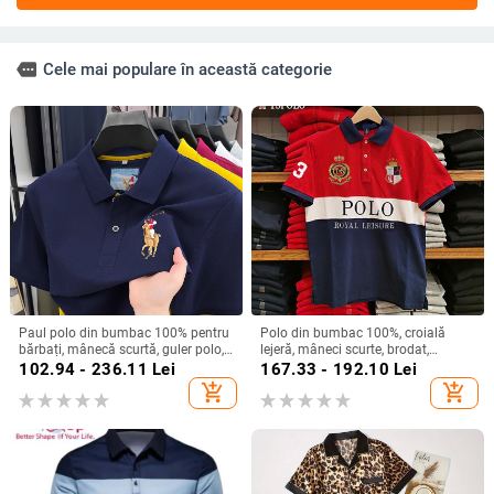
more
Cele mai populare în această categorie
Paul polo din bumbac 100% pentru
Polo din bumbac 100%, croială
bărbați, mânecă scurtă, guler polo,
lejeră, mâneci scurte, brodat,
stil business casual
respirabil, evacuează umezeala
102.94 - 236.11
Lei
167.33 - 192.10
Lei
add_shopping_cart
add_shopping_cart