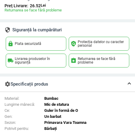
Lei
Preț Livrare:
26.52
Returnarea se face fără probleme
security
Siguranță la cumpărături
Protecția datelor cu caracter
lock
policy
Plata securizată
personal
Livrarea produselor în
Returnarea se face fără
local_shipping
assignment_return
siguranță
probleme
settings
Specificații produs
Material:
Bumbac
Lungime mânecă:
Mic de statura
Ce:
Guler în formă de O
Gen:
Un barbat
Sezon:
Primavara Vara Toamna
Potrivit pentru:
Bărbați