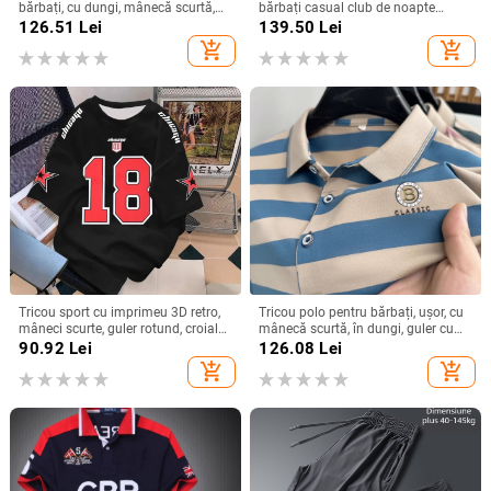
bărbați, cu dungi, mânecă scurtă,
bărbați casual club de noapte
de vară, cu rever scurt, tricou de
strălucitor rever cămașă scenă dur
126.51
Lei
139.50
Lei
bază, tricou polo de afaceri
tip cămașă cu mânecă lungă
add_shopping_cart
add_shopping_cart
pentru bărbați
Tricou sport cu imprimeu 3D retro,
Tricou polo pentru bărbați, ușor, cu
mâneci scurte, guler rotund, croială
mânecă scurtă, în dungi, guler cu
lejeră, plasă din poliester respirabil
nervuri, croială lejeră
90.92
Lei
126.08
Lei
add_shopping_cart
add_shopping_cart