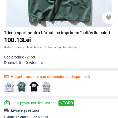
favorite
Tricou sport pentru bărbați cu imprimeu în diferite culori
100.13
Lei
Badu
Haine
Haine bărbați
Tricouri și bluze bărbați
Cod produs:
72159
Recenzii:
0
|
0
Vândute
straighten
Alegeți modelul sau dimensiunea disponibilă
redeem
NEWRO
-10% pentru noi clienți cu cod:
local_shipping
Livrare și retururi
Livrare:
15 August - 22 August