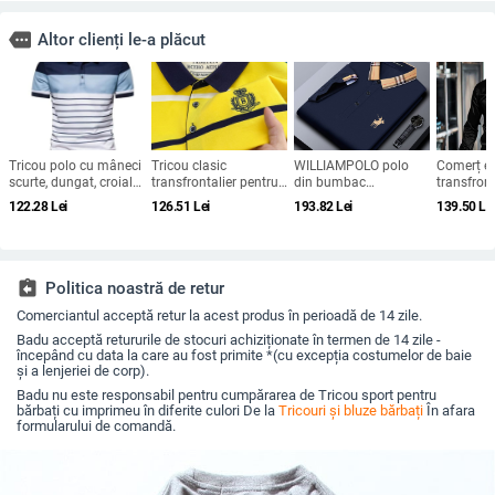
more
Altor clienți le-a plăcut
Tricou polo cu mâneci
Tricou clasic
WILLIAMPOLO polo
Comerț ex
scurte, dungat, croială
transfrontalier pentru
din bumbac
transfront
slim, stil afaceri ușor
bărbați, cu dungi,
mercerizat pentru
bărbați c
122.28
Lei
126.51
Lei
193.82
Lei
139.50
Le
mânecă scurtă, de
bărbați – mânecă
noapte st
vară, cu rever scurt,
scurtă, broderie, stil
rever că
tricou de bază, tricou
business casual
dur tip c
polo de afaceri
mânecă l
bărbați
assignment_return
Politica noastră de retur
Comerciantul acceptă retur la acest produs în perioadă de 14 zile.
Badu acceptă retururile de stocuri achiziționate în termen de 14 zile -
începând cu data la care au fost primite *(cu excepția costumelor de baie
și a lenjeriei de corp).
Badu nu este responsabil pentru cumpărarea de Tricou sport pentru
bărbați cu imprimeu în diferite culori De la
Tricouri și bluze bărbați
În afara
formularului de comandă.