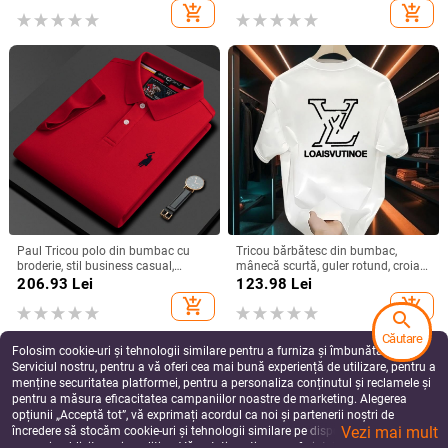
business casual
add_shopping_cart
add_shopping_cart
Paul Tricou polo din bumbac cu
Tricou bărbătesc din bumbac,
broderie, stil business casual,
mânecă scurtă, guler rotund, croială
croială slim, mărime mare, pentru
slim, imprimeu de vară cu desene
206.93
Lei
123.98
Lei
bărbați de vârstă mijlocie, model
animate, 2025
add_shopping_cart
add_shopping_cart
Z88323
search
Căutare
Folosim cookie-uri și tehnologii similare pentru a furniza și îmbunătăți
Serviciul nostru, pentru a vă oferi cea mai bună experiență de utilizare, pentru a
menține securitatea platformei, pentru a personaliza conținutul și reclamele și
pentru a măsura eficacitatea campaniilor noastre de marketing. Alegerea
opțiunii „Acceptă tot”, vă exprimați acordul ca noi și partenerii noștri de
Vezi mai mult
încredere să stocăm cookie-uri și tehnologii similare pe dispozitivul dvs. în
scopuri publicitare și analitice. Vă puteți gestiona preferințele în orice moment