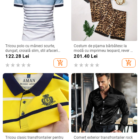
Tricou polo cu mâneci scurte,
Costum de pijama bărbătesc la
dungat, croială slim, stil afaceri
modă cu imprimeu leopard, rever cu
ușor
mânecă scurtă și pantaloni scurți,
122.28
Lei
201.40
Lei
confortabil și prietenos cu pielea,
add_shopping_cart
add_shopping_cart
ținută casual confortabilă pentru
bărbați
Tricou clasic transfrontalier pentru
Comerț exterior transfrontalier rock