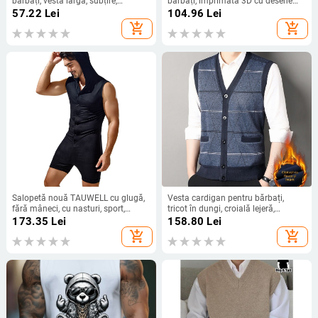
bărbați, vestă largă, subțire,
bărbați, imprimată 3D cu desene
respirabilă, cu uscare rapidă, sport,
animate Dragon Ball, de primăvară
57.22
Lei
104.96
Lei
agrement, vestă largă, guler rotund,
și de vară, nouă, de brand la modă
add_shopping_cart
add_shopping_cart
tricou fără mâneci pentru vară
Salopetă nouă TAUWELL cu glugă,
Vesta cardigan pentru bărbați,
fără mâneci, cu nasturi, sport,
tricot în dungi, croială lejeră,
casual, vestă, en-gros
viscoză, căptușită cu fleece
173.35
Lei
158.80
Lei
transfrontalieră
add_shopping_cart
add_shopping_cart