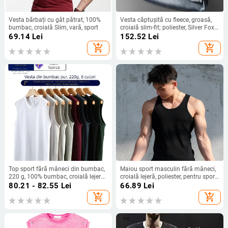
Vesta bărbați cu gât pătrat, 100%
Vesta căptușită cu fleece, groasă,
bumbac, croială Slim, vară, sport
croială slim-fit; poliester, Silver Fox
Fleece, monocrom
69.14
Lei
152.52
Lei
add_shopping_cart
add_shopping_cart
Top sport fără mâneci din bumbac,
Maiou sport masculin fără mâneci,
220 g, 100% bumbac, croială lejeră,
croială lejeră, poliester, pentru sport,
buzunar patch tridimensional, tiv
primăvara 2025, tiv drept
80.21 - 82.55
Lei
66.89
Lei
drept, țesătură subțire, pentru
add_shopping_cart
add_shopping_cart
adolescenți, primăvara 2025