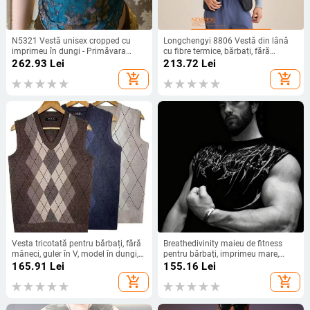
N5321 Vestă unisex cropped cu
Longchengyi 8806 Vestă din lână
imprimeu în dungi - Primăvara
cu fibre termice, bărbați, fără
2025
mâneci, iarnă
262.93
Lei
213.72
Lei
add_shopping_cart
add_shopping_cart
Vesta tricotată pentru bărbați, fără
Breathedivinity maieu de fitness
mâneci, guler în V, model în dungi,
pentru bărbați, imprimeu mare,
croi lejer
bumbac, model în dungă
165.91
Lei
155.16
Lei
add_shopping_cart
add_shopping_cart