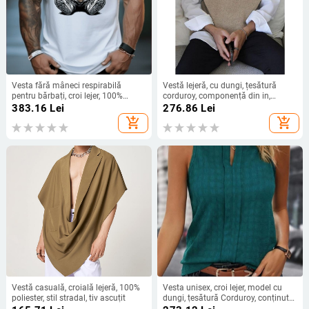
Vesta fără mâneci respirabilă
Vestă lejeră, cu dungi, țesătură
pentru bărbați, croi lejer, 100%
corduroy, componență din in,
bumbac, imprimeu cu logo
primăvara 2025
383.16
Lei
276.86
Lei
publicitar, stil sport, vară 2025
add_shopping_cart
add_shopping_cart
Vestă casuală, croială lejeră, 100%
Vesta unisex, croi lejer, model cu
poliester, stil stradal, tiv ascuțit
dungi, țesătură Corduroy, conținut
de in, Primăvara 2025