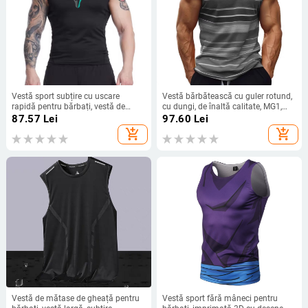
Vestă sport subțire cu uscare
Vestă bărbătească cu guler rotund,
rapidă pentru bărbați, vestă de
cu dungi, de înaltă calitate, MG1,
fitness, respirabilă, fără mâneci,
2025, nouă, Amazon, pentru Europa
87.57
Lei
97.60
Lei
cămașă în aer liber pentru alergare,
și America, transfrontalieră, casual,
add_shopping_cart
add_shopping_cart
vestă elastică completă pentru
de înaltă calitate
antrenament
Vestă de mătase de gheață pentru
Vestă sport fără mâneci pentru