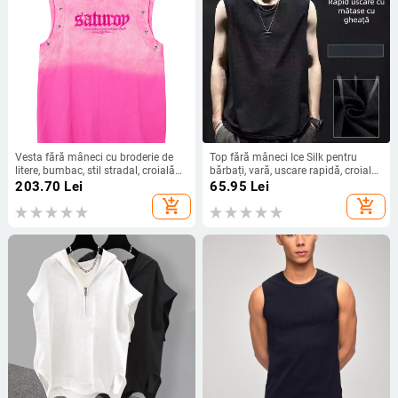
Vesta fără mâneci cu broderie de
Top fără mâneci Ice Silk pentru
litere, bumbac, stil stradal, croială
bărbați, vară, uscare rapidă, croială
lejeră, Vara 2025
lejeră, pentru baschet și fitness
203.70
Lei
65.95
Lei
add_shopping_cart
add_shopping_cart