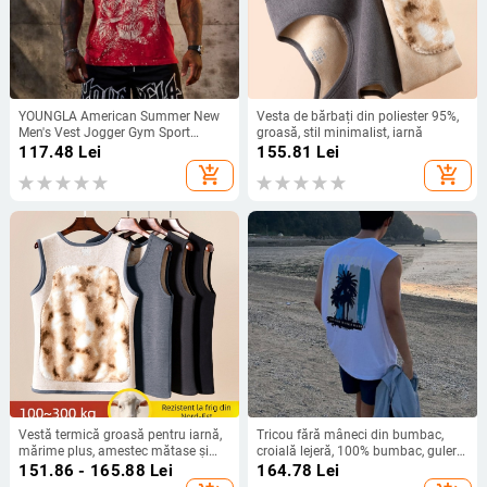
YOUNGLA American Summer New
Vesta de bărbați din poliester 95%,
Men's Vest Jogger Gym Sport
groasă, stil minimalist, iarnă
Fitness Fără mâneci T-shirt Top
117.48
Lei
155.81
Lei
add_shopping_cart
add_shopping_cart
Vestă termică groasă pentru iarnă,
Tricou fără mâneci din bumbac,
mărime plus, amestec mătase și
croială lejeră, 100% bumbac, guler
lână, strat de bază pentru protecția
rotund, imprimeu cu litere
151.86 - 165.88
Lei
164.78
Lei
stomacului