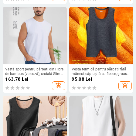
Vestă sport pentru bărbați din Fibre
Vesta termică pentru bărbați fără
de bambus (viscoză), croială Slim
mâneci, căptușită cu fleece, groasă,
Fit, culoare uni, țesătură densă
velur auriu, croială mulată
163.78
Lei
95.08
Lei
add_shopping_cart
add_shopping_cart