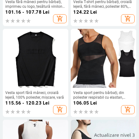
Vesta fără mâneci pentru bărbați,
Vesta T-shirt pentru bărbați, croială
imprimeu cu logo, țesătură vinilon-
lejeră, fără mâneci, poliester 80%,
poliester, vară 2024, croi strâns
model desen animat
101.16 - 107.78
Lei
124.22
Lei
add_shopping_cart
add_shopping_cart
Vesta sport fără mâneci, croială
Vesta sport pentru bărbați, din
lejeră, 100% poliester, mișcare, vară
poliester respirabil cu elastan,
croială strânsă, design perforat
115.56 - 120.23
Lei
106.05
Lei
add_shopping_cart
add_shopping_cart