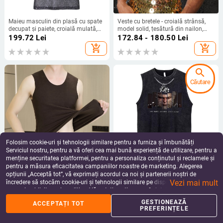
Maieu masculin din plasă cu spate
Veste cu bretele - croială strânsă,
decupat și paiete, croială mulată,
model solid, țesătură din nailon,
poliester, vară, pentru adolescenți
mărgele din nailon, primăvara
199.72
Lei
172.84 - 180.50
Lei
2025, stil stradal
add_shopping_cart
add_shopping_cart
search
Căutare
Folosim cookie-uri și tehnologii similare pentru a furniza și îmbunătăți
Serviciul nostru, pentru a vă oferi cea mai bună experiență de utilizare, pentru a
menține securitatea platformei, pentru a personaliza conținutul și reclamele și
pentru a măsura eficacitatea campaniilor noastre de marketing. Alegerea
Vestă bărbătească de iarnă,
Tricou fără mâneci din bumbac,
opțiunii „Acceptă tot”, vă exprimați acordul ca noi și partenerii noștri de
căptușeală cu fleece, croială
spălat vintage, stil american de
Vezi mai mult
strânsă, fără cusături
vară, lejer, casual
încredere să stocăm cookie-uri și tehnologii similare pe dispozitivul dvs. în
128.78
Lei
124.77
Lei
scopuri publicitare și analitice. Vă puteți gestiona preferințele în orice moment
add_shopping_cart
add_shopping_cart
făcând clic pe „Gestionează preferințele”. Pentru mai multe informații, vă
GESTIONEAZĂ
ACCEPTAȚI TOT
rugăm să consultați
Politica noastră de confidențialitate
.
PREFERINȚELE