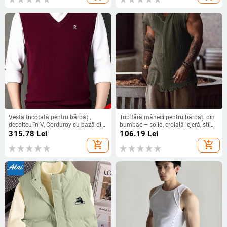
Vesta tricotată pentru bărbați,
Top fără mâneci pentru bărbați din
decolteu în V, Corduroy cu bază din
bumbac – solid, croială lejeră, stil
in, Toamna 2025
street (Material principal: bumbac;
315.78
Lei
106.19
Lei
Numele țesăturii: amestec de
add_shopping_cart
add_shopping_cart
bumbac; Model: solid; Versiune:
croială lejeră; Stil: street)