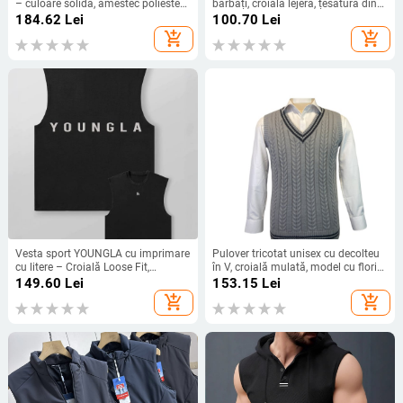
– culoare solidă, amestec poliester-
bărbați, croială lejeră, țesătură din
bumbac ușor, stil de mișcare, fără
poliester, 96% poliester, stil tineresc
184.62
Lei
100.70
Lei
călcare, buzunare patch
sportiv
add_shopping_cart
add_shopping_cart
tridimensionale
Vesta sport YOUNGLA cu imprimare
Pulover tricotat unisex cu decolteu
cu litere – Croială Loose Fit,
în V, croială mulată, model cu flori
Bumbac, Vara 2025
răsucite, țesătură din poliester,
149.60
Lei
153.15
Lei
primăvară-toamnă
add_shopping_cart
add_shopping_cart