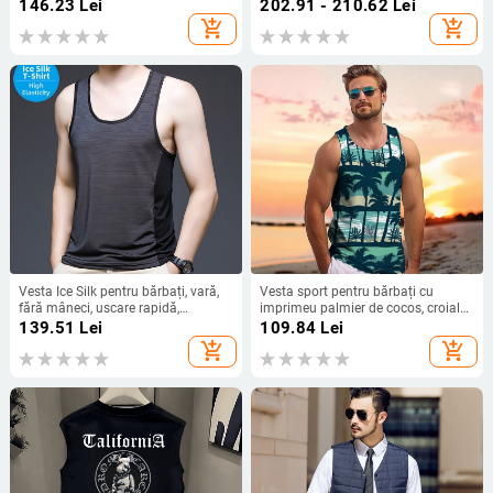
100% poliester, non-iron
146.23
Lei
202.91 - 210.62
Lei
add_shopping_cart
add_shopping_cart
Vesta Ice Silk pentru bărbați, vară,
Vesta sport pentru bărbați cu
fără mâneci, uscare rapidă,
imprimeu palmier de cocos, croială
poliester 95%
strânsă, 96% bumbac / fibre
139.51
Lei
109.84
Lei
poliester
add_shopping_cart
add_shopping_cart