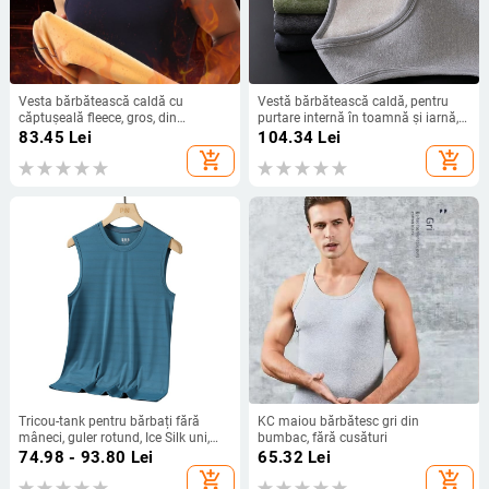
Vesta bărbătească caldă cu
Vestă bărbătească caldă, pentru
căptușeală fleece, gros, din
purtare internă în toamnă și iarnă,
poliester, buzunare, strat casual de
strat termic fără cusături, vestă din
83.45
Lei
104.34
Lei
bază, iarnă 2024
bumbac, stil casual
add_shopping_cart
add_shopping_cart
Tricou-tank pentru bărbați fără
KC maiou bărbătesc gri din
mâneci, guler rotund, Ice Silk uni,
bumbac, fără cusături
casual-sport, mărime plus, croială
74.98 - 93.80
Lei
65.32
Lei
slim, vară
add_shopping_cart
add_shopping_cart