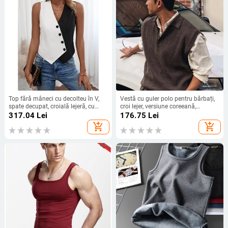
Top fără mâneci cu decolteu în V,
Vestă cu guler polo pentru bărbați,
spate decupat, croială lejeră, cu
croi lejer, versiune coreeană,
dungi, din in
poliester 45%, primăvară-toamnă
317.04
Lei
176.75
Lei
add_shopping_cart
add_shopping_cart