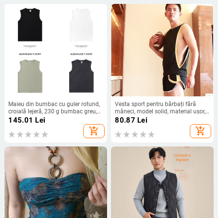
Maieu din bumbac cu guler rotund,
Vesta sport pentru bărbați fără
croială lejeră, 230 g bumbac greu,
mâneci, model solid, material ușor,
95–100% bumbac
poliester 80%
145.01
Lei
80.87
Lei
add_shopping_cart
add_shopping_cart