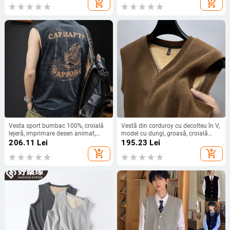
add_shopping_cart
add_shopping_cart
Vesta sport bumbac 100%, croială
Vestă din corduroy cu decolteu în V,
lejeră, imprimare desen animat,
model cu dungi, groasă, croială
vară 2025
lejeră
206.11
Lei
195.23
Lei
add_shopping_cart
add_shopping_cart