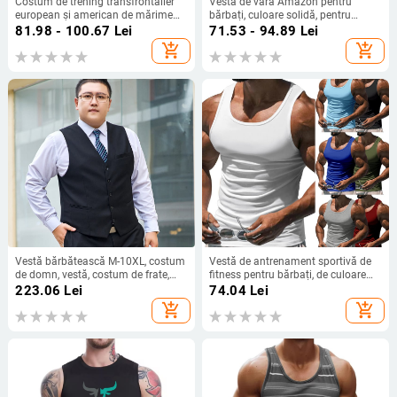
Costum de trening transfrontalier
Vestă de vară Amazon pentru
european și american de mărime
bărbați, culoare solidă, pentru
mare, sport, fitness, Amazon, corset
comerț exterior european și
81.98 - 100.67
Lei
71.53 - 94.89
Lei
abdominal pentru bărbați/femei,
american, sport, top elastic, croială,
add_shopping_cart
add_shopping_cart
talie, trening, mânecă scurtă
cu uscare rapidă, vestă de
antrenament pentru bărbați
Vestă bărbătească M-10XL, costum
Vestă de antrenament sportivă de
de domn, vestă, costum de frate,
fitness pentru bărbați, de culoare
mire, rochie de mireasă, mărime
solidă, în formă de I, pentru vară,
223.06
Lei
74.04
Lei
plus 181P65
europeană și americană, 2023
add_shopping_cart
add_shopping_cart