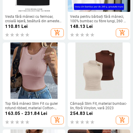
Vesta fără mâneci cu fermoar,
Vesta pentru bărbați fără mâneci,
croială lejeră, țesătură din amestec
100% bumbac cu fibre lungi, 260 g,
de poliester, vară 2025
croială ajustată, stil minimalist,
110.81
Lei
148.13
Lei
vară
add_shopping_cart
add_shopping_cart
Top fără mâneci Slim Fit cu guler
Cămașă Slim Fit, material bumbac-
rotund ribbed, material Cotton-
lin, fibră Vinylon, vară 2023
Linen, vară 2023
163.05 - 231.84
Lei
254.83
Lei
add_shopping_cart
add_shopping_cart