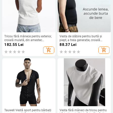
Tricou fără mânece pentru exterior,
Vesta de slăbire pentru burtă și
croială mulată, din amestec
piept, a treia generație, croială
poliester solid, cu topstitch și
strânsă, vestă sport (Material:
182.55
Lei
88.37
Lei
buzunar slip
Nailon; Conținut: 80%; Model: Uni;
add_shopping_cart
add_shopping_cart
Grosime: Subțire)
Tauwell Vestă sport pentru bărbați
Vesta fără mâneci de tricou pentru