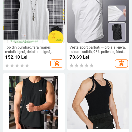
Top din bumbac, fără mâneci,
Vesta sport bărbați — croială lejeră,
croială lejeră, detaliu insignă,
culoare solidă, 96% poliester, fibră
margine dreaptă
poliesterică, primăvară
152.10
Lei
70.69
Lei
add_shopping_cart
add_shopping_cart