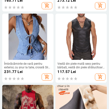
165.71
Lei
273.12
Lei
add_shopping_cart
add_shopping_cart
Îmbrăcăminte de vară pentru
Vestă din piele mată sexy pentru
exterior, cu șnur la talie, croială Slim
bărbați, vestă din piele strălucitoare,
Fit, țesătură din bumbac-lin Vinylon
fără mâneci, mărime exactă, fără
231.77
Lei
117.57
Lei
(PVA)
miros
add_shopping_cart
add_shopping_cart