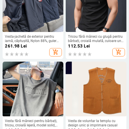
Vesta-jachetă de exterior pentru
Tricou fără mâneci cu glugă pentru
iarnă, căptușită, Nylon 88%, guler
bărbați, croială mulată, culoare uni,
înalt, buzunare laterale
100% poliester, bloc de culoare
261.98
Lei
112.53
Lei
add_shopping_cart
add_shopping_cart
Vesta fără mâneci pentru bărbați,
Vesta de voluntar la templu cu
tricou, croială lejeră, model solid,
design unic și imprimare casual