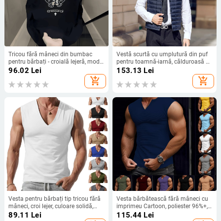
Tricou fără mâneci din bumbac
Vestă scurtă cu umplutură din puf
pentru bărbați - croială lejeră, model
pentru toamnă-iarnă, călduroasă ca
desen animat, imprimare
strat interior, decolteu în V, tiv drept
96.02
Lei
153.13
Lei
add_shopping_cart
add_shopping_cart
Vesta pentru bărbați tip tricou fără
Vesta bărbătească fără mâneci cu
mâneci, croi lejer, culoare solidă,
imprimeu Cartoon, poliester 96%+,
95% poliester, țesătură subțire
imprimare digitală, vară 2025, vestă
89.11
Lei
115.44
Lei