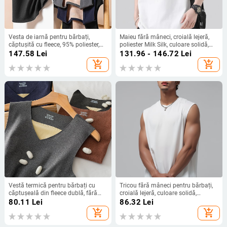
Vesta de iarnă pentru bărbați,
Maieu fără mâneci, croială lejeră,
căptușită cu fleece, 95% poliester,
poliester Milk Silk, culoare solidă,
model solid
pentru adolescenți
147.58
Lei
131.96 - 146.72
Lei
add_shopping_cart
add_shopping_cart
Vestă termică pentru bărbați cu
Tricou fără mâneci pentru bărbați,
căptușeală din fleece dublă, fără
croială lejeră, culoare solidă,
cusături, cu aplicații patch, pentru
amestec poliester, vară 2026
80.11
Lei
86.32
Lei
iarnă
add_shopping_cart
add_shopping_cart