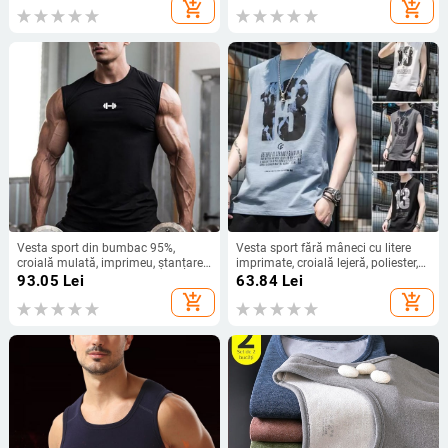
sport
add_shopping_cart
add_shopping_cart
Vesta sport din bumbac 95%,
Vesta sport fără mâneci cu litere
croială mulată, imprimeu, ștanțare
imprimate, croială lejeră, poliester,
la cald
pentru tineri, vară 2024
93.05
Lei
63.84
Lei
add_shopping_cart
add_shopping_cart