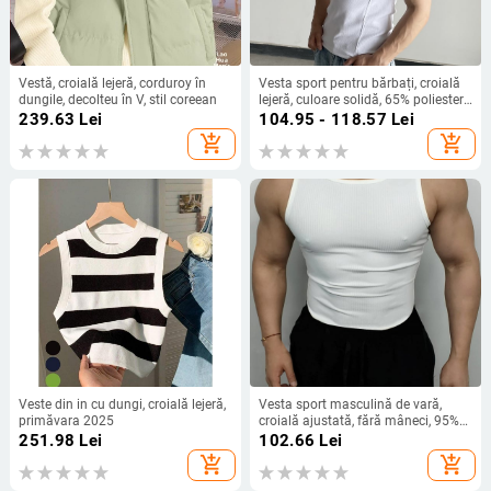
Vestă, croială lejeră, corduroy în
Vesta sport pentru bărbați, croială
dungile, decolteu în V, stil coreean
lejeră, culoare solidă, 65% poliester,
design patchwork
239.63
Lei
104.95 - 118.57
Lei
add_shopping_cart
add_shopping_cart
Veste din in cu dungi, croială lejeră,
Vesta sport masculină de vară,
primăvara 2025
croială ajustată, fără mâneci, 95%
poliester, model uni
251.98
Lei
102.66
Lei
add_shopping_cart
add_shopping_cart