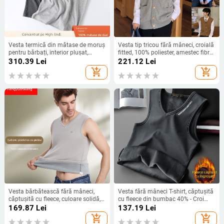
Vesta termică din mătase de moruș
Vesta tip tricou fără mâneci, croială
pentru bărbați, interior pluşat,
fitted, 100% poliester, amestec fibre
decolteu în V, toamnă/iarnă, model
chimice, margine dreaptă
310.39
Lei
221.12
Lei
4287
add_shopping_cart
add_shopping_cart
Vesta bărbătească fără mâneci,
Vesta fără mâneci T-shirt, căptușită
căptușită cu fleece, culoare solidă,
cu fleece din bumbac 40% - Croi
caldă pentru iarnă, toamnă–iarna
slim, iarnă, casual
169.87
Lei
137.19
Lei
2022
add_shopping_cart
add_shopping_cart