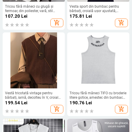
Tricou fără mâneci cu glugă și
Vesta sport din bumbac pentru
fermoar, din poliester, vară, stil
bărbați, croială ușor ajustată,
coreean
culoare solidă, 95% bumbac, tiv cu
107.20
Lei
175.81
Lei
nervuri
add_shopping_cart
add_shopping_cart
Vestă tricotată vintage pentru
Tricou fără mâneci TIFO cu broderie
bărbați, iarnă, decolteu în V, croială
litere gotice, amestec din bumbac
lejeră, stil street japonez și stil
(80% bumbac), croială strânsă, stil
199.54
Lei
190.76
Lei
colegial pentru look stratificat
stradal
add_shopping_cart
add_shopping_cart