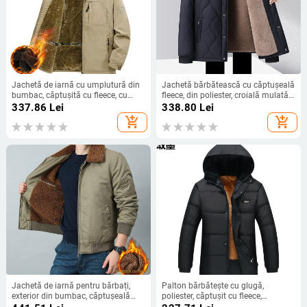
Jachetă de iarnă cu umplutură din
Jachetă bărbătească cu căptușeală
bumbac, căptușită cu fleece, cu
fleece, din poliester, croială mulată,
glugă, fermoar
închidere cu nasturi, fără guler,
337.86
Lei
338.80
Lei
iarnă
add_shopping_cart
add_shopping_cart
Jachetă de iarnă pentru bărbați,
Palton bărbătește cu glugă,
exterior din bumbac, căptușeală
poliester, căptușit cu fleece,
fleece, umplutură poliester,
închidere cu fermoar