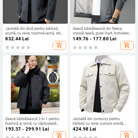
Jachetă din lână pentru bărbați,
Geacă bărbătească din fleece,
scurtă, cu rever, toamnă-iarnă, stil
croială lejeră, guler înalt, închidere
business casual
cu fermoar, căptușeală groasă de
832.44
Lei
149.76 - 177.80
Lei
fleece, căptușeală interioară
add_shopping_cart
add_shopping_cart
detașabilă
Geacă bărbătească 3 în 1 pentru
Jachetă din corduroy pentru
toamnă și iarnă, cu căptușeală
bărbați cu rever, culoare solidă,
detașabilă
primăvară-toamnă 2025, stil retro
193.37 - 299.91
Lei
424.98
Lei
american, croială normală, mâneci
add_shopping_cart
add_shopping_cart
lungi