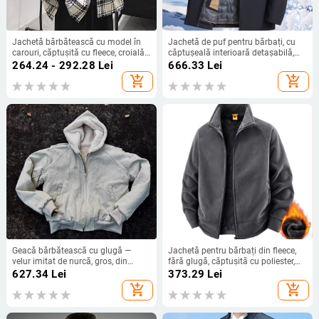
Jachetă bărbătească cu model în
Jachetă de puf pentru bărbați, cu
carouri, căptușită cu fleece, croială
căptușeală interioară detașabilă,
lejeră, guler rever, închidere cu
550 Fill Power, White Goose Down
264.24 - 292.28
Lei
666.33
Lei
nasturi pe o singură rând, pentru
86–90%, windproof și cold-
add_shopping_cart
add_shopping_cart
iarnă
resistant, fermoar, stil business
formal, 2025 iarnă
Geacă bărbătească cu glugă —
Jachetă pentru bărbați din fleece,
velur imitat de nurcă, gros, din
fără glugă, căptușită cu poliester,
bumbac, fermoar, buzunare laterale,
iarnă, fermoar, buzunare laterale,
627.34
Lei
373.29
Lei
croială lejeră
croială lejeră
add_shopping_cart
add_shopping_cart