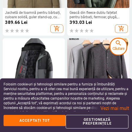
Jachetă de toamnă pentru bărbați,
Geacă din fleece dublu fațetat
culoare solidă, guler stand-up, cu
pentru bărbați, fermoar, glugă,
lână de oaie, model J4W169
culoare solidă, căldură de iarnă
389.66
Lei
393.03
Lei
add_shopping_cart
add_shopping_cart
search
Căutare
Folosim cookie-uri și tehnologii similare pentru a furniza și îmbunătăți
Serviciul nostru, pentru a vă oferi cea mai bună experiență de utilizare, pentru a
menține securitatea platformei, pentru a personaliza conținutul și reclamele și
pentru a măsura eficacitatea campaniilor noastre de marketing. Alegerea
Geacă de iarnă pentru bărbați cu
Cardigan-jachetă căptușită cu
opțiunii „Acceptă tot”, vă exprimați acordul ca noi și partenerii noștri de
glugă, izolație groasă, închidere cu
fleece pentru bărbați de vârstă
Vezi mai mult
fermoar, guler înalt, buzunare
mijlocie și în vârstă; palton gros de
încredere să stocăm cookie-uri și tehnologii similare pe dispozitivul dvs. în
472.08
Lei
209.39
Lei
laterale
iarnă cu căptușeală Sherpa; guler
scopuri publicitare și analitice. Vă puteți gestiona preferințele în orice moment
add_shopping_cart
add_shopping_cart
înalt; mâneci lungi; tiv drept;
făcând clic pe „Gestionează preferințele”. Pentru mai multe informații, vă
GESTIONEAZĂ
ACCEPTAȚI TOT
buzunare multiple; potrivit pentru
rugăm să consultați
Politica noastră de confidențialitate
.
PREFERINȚELE
haine de casă.