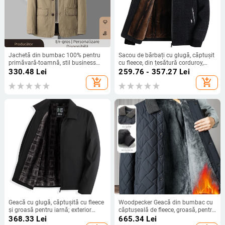
Jachetă din bumbac 100% pentru
Sacou de bărbați cu glugă, căptușit
primăvară-toamnă, stil business
cu fleece, din țesătură corduroy,
lejer, croială relaxată, guler rever,
mâneci lungi, toamna 2024, stil
330.48
Lei
259.76 - 357.27
Lei
buzunare laterale
domn de afaceri
add_shopping_cart
add_shopping_cart
Geacă cu glugă, căptușită cu fleece
Woodpecker Geacă din bumbac cu
și groasă pentru iarnă; exterior
căptușeală de fleece, groasă, pentru
poliester; țesătură principală blană
toamnă-iarnă
368.33
Lei
665.34
Lei