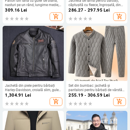
Palton din lână cu guler de blană,
Jachetă de iarnă pentru bărbați,
nasturi pe un rând, lungime medie,
căptușită cu fleece, îngroșată, din
gros
fleece de miel, extrem de rece și
309.16
Lei
286.27 - 297.95
Lei
caldă, pentru tați de vârstă mijlocie
add_shopping_cart
add_shopping_cart
și vârstnici, de dimensiuni mari din
bumbac
Jachetă din piele pentru bărbați
Set din bumbac: jachetă și
Harley-Davidson, croială slim, guler
pantaloni pentru bărbați de vârstă
înalt, din piele naturală de primul
mijlocie și în vârstă, cu căptușeală
1,304.91
Lei
255.19 - 306.59
Lei
strat, aspect uzat
de fleece, haine de casă de iarnă.
add_shopping_cart
add_shopping_cart