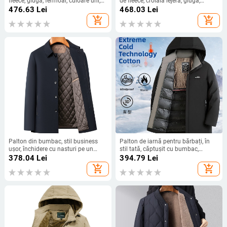
fleece, glugă, fermoar, culoare uni,
de fleece, croială lejeră, glugă,
lungime medie
fermoar, antivânt pentru iarnă
476.63
Lei
468.03
Lei
add_shopping_cart
add_shopping_cart
Palton din bumbac, stil business
Palton de iarnă pentru bărbați, în
ușor, închidere cu nasturi pe un
stil tată, căptușit cu bumbac,
rând, țesătură îngroșată, rever
croială lejeră, lungime medie, cu
378.04
Lei
394.79
Lei
glugă detașabilă, stil business
add_shopping_cart
add_shopping_cart
casual