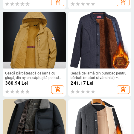
add_shopping_cart
add_shopping_cart
căptușeală poliester, buzunare cu
pentru bărbați de vârstă mijlocie
fermoar, tiv drept
Geacă bărbătească de iarnă cu
Geacă de iarnă din bumbac pentru
glugă, din nylon, căptușită poliester,
bărbați (maturi și vârstnici) –
fermoar frontal, croială lejeră,
căptușită cu fleece, groasă, croială
380.94
Lei
241.17
Lei
culoare solidă
lejeră, cu nasturi, fără glugă, 90%
add_shopping_cart
add_shopping_cart
poliester