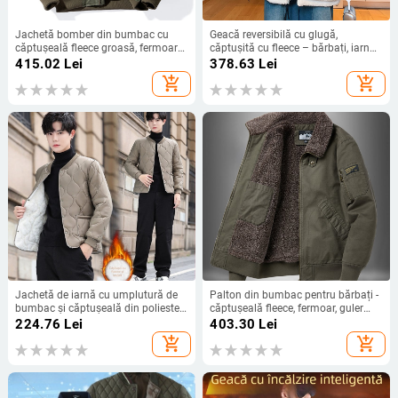
Jachetă bomber din bumbac cu
Geacă reversibilă cu glugă,
căptușeală fleece groasă, fermoar
căptușită cu fleece – bărbați, iarna
frontal, croială lejeră, mai multe
2025
415.02
Lei
378.63
Lei
buzunare, pentru iarnă
add_shopping_cart
add_shopping_cart
Jachetă de iarnă cu umplutură de
Palton din bumbac pentru bărbați -
bumbac și căptușeală din poliester,
căptușeală fleece, fermoar, guler
croială scurtă, confortabilă și caldă
înalt, croială lejeră, iarnă
224.76
Lei
403.30
Lei
add_shopping_cart
add_shopping_cart