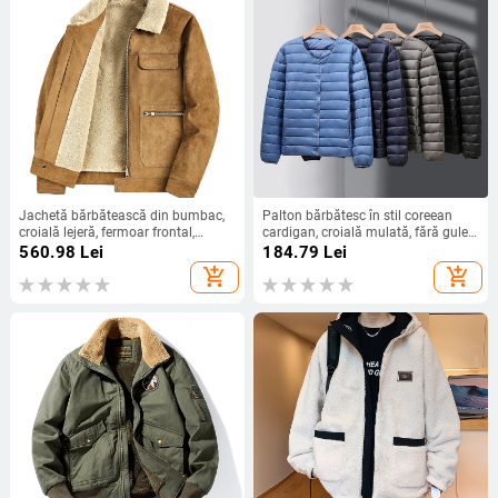
Jachetă bărbătească din bumbac,
Palton bărbătesc în stil coreean
croială lejeră, fermoar frontal,
cardigan, croială mulată, fără guler,
izolație poliester groasă, căptușeală
închidere cu nasturi pe un rând
560.98
Lei
184.79
Lei
100% poliester
add_shopping_cart
add_shopping_cart