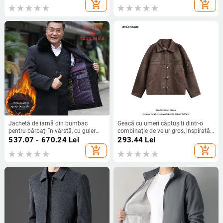
de iepure; fermoar; croială lejeră;
add_shopping_cart
add_shopping_cart
pentru bărbați de vârstă mijlocie
Jachetă de iarnă din bumbac
Geacă cu umeri căptușiți dintr-o
pentru bărbați în vârstă, cu guler
combinație de velur gros, inspirată
detașabil din blană, căptușeală și
de Harajuku, stil minimalist casual
537.07 - 670.24
Lei
293.44
Lei
umplutură din păr de cămilă,
add_shopping_cart
add_shopping_cart
material poliester gros