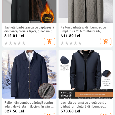
Jachetă bărbătească cu căptușeală
Palton bărbătesc din bumbac cu
din fleece, croială lejeră, guler înalt,
umplutură 20% mulberry silk,
închidere cu fermoar, umplutură din
lungime medie, model pătrat, guler
312.01
Lei
611.89
Lei
bumbac
rever, nasturi la un rând, buzunare
add_shopping_cart
add_shopping_cart
multiple, iarnă, croială ajustată
Palton din bumbac căptușit pentru
Jachetă de iarnă cu glugă pentru
adulți de vârstă mijlocie și în vârstă
bărbați, umplutură din bumbac,
– stil cardigan, croială lejeră,
exterior 100% poliester, căptușeală
327.56
Lei
573.68
Lei
nasturi pe un rând, guler rever,
90% poliester, închidere cu fermoar,