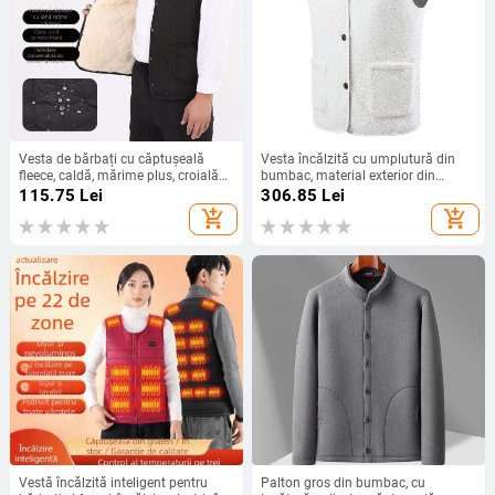
Vesta de bărbați cu căptușeală
Vesta încălzită cu umplutură din
fleece, caldă, mărime plus, croială
bumbac, material exterior din
scurtă, buzunare patch, model
poliester, căptușeală din fleece,
115.75
Lei
306.85
Lei
romb
croială lejeră
add_shopping_cart
add_shopping_cart
Vestă încălzită inteligent pentru
Palton gros din bumbac, cu