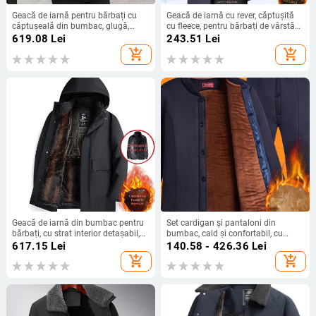
Geacă de iarnă pentru bărbați cu
Geacă de iarnă cu rever, căptușită
căptușeală din bumbac, glugă,
cu fleece, pentru bărbați de vârstă
izolație groasă, buzunare laterale,
mijlocie și în vârstă
619.08
Lei
243.51
Lei
lungime obișnuită, guler rever
add_shopping_cart
add_shopping_cart
Geacă de iarnă din bumbac pentru
Set cardigan și pantaloni din
bărbați, cu strat interior detașabil,
bumbac, cald și confortabil, cu
căptușită cu fleece, cu glugă
căptușeală fleece, pentru bărbați în
617.15
Lei
140.58 - 426.36
Lei
vârstă
add_shopping_cart
add_shopping_cart