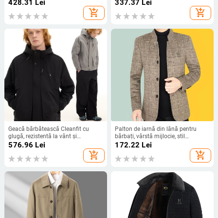
lungime medie, stil european-
fermoar, buzunare cu fermoar, tiv
428.31
Lei
337.37
Lei
american la modă, mărime plus
drept, lungime medie
add_shopping_cart
add_shopping_cart
Geacă bărbătească Cleanfit cu
Palton de iarnă din lână pentru
glugă, rezistentă la vânt și
bărbați, vârstă mijlocie, stil
călduroasă, panouri patchwork,
business-casual, palton cu guler
576.96
Lei
172.22
Lei
croială lejeră, toamnă-iarna 2025
înalt
add_shopping_cart
add_shopping_cart