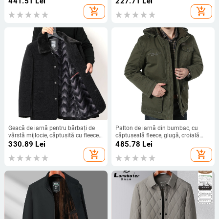
441.51
Lei
227.71
Lei
închidere cu fermoar, croială lejeră,
add_shopping_cart
add_shopping_cart
fără glugă
Geacă de iarnă pentru bărbați de
Palton de iarnă din bumbac, cu
vârstă mijlocie, căptușită cu fleece,
căptușeală fleece, glugă, croială
groasă, cu fermoar și buzunare
lejeră, fermoar și multe buzunare.
330.89
Lei
485.78
Lei
practice.
add_shopping_cart
add_shopping_cart