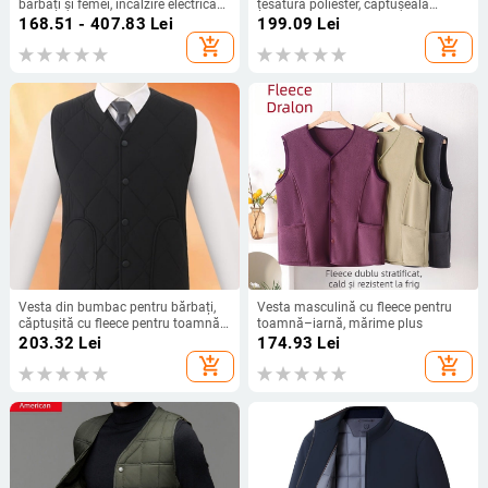
bărbați și femei, încălzire electrică
țesătură poliester, căptușeală
pentru exterior, fără glugă, căptușită
poliester, croială lejeră, fără glugă
168.51 - 407.83
Lei
199.09
Lei
cu fleece și cu umplutură din
add_shopping_cart
add_shopping_cart
bumbac
Vesta din bumbac pentru bărbați,
Vesta masculină cu fleece pentru
căptușită cu fleece pentru toamnă-
toamnă–iarnă, mărime plus
iarna, croială lejeră, strat de bază
203.32
Lei
174.93
Lei
cald
add_shopping_cart
add_shopping_cart