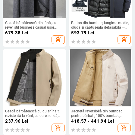
Geacă bărbătească din lână, cu
Palton din bumbac, lungime medie,
rever, stil business casual ușor
glugă și căptușeală detașabilă —
pentru bărbați de vârstă mijlocie
stil coreean cardigan pentru bărbați
679.38
Lei
593.79
Lei
de vârstă mijlocie, iarnă
add_shopping_cart
add_shopping_cart
Geacă bărbătească cu guler înalt,
Jachetă reversibilă din bumbac
rezistentă la vânt, culoare solidă,
pentru bărbați, 100% bumbac,
iarnă, ținută casual-business
fermoar, guler înalt, căptușeală
237.96
Lei
418.57 - 441.94
Lei
acetat
add_shopping_cart
add_shopping_cart