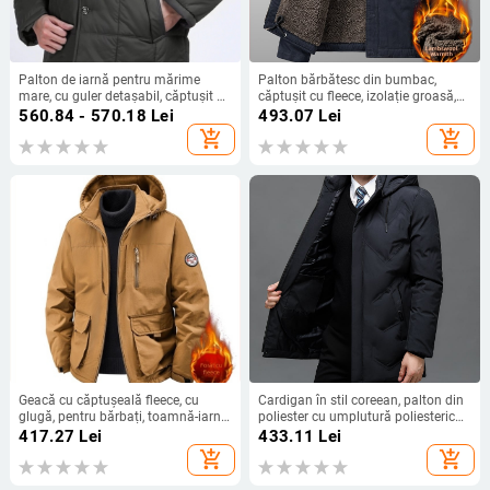
Palton de iarnă pentru mărime
Palton bărbătesc din bumbac,
mare, cu guler detașabil, căptușit cu
căptușit cu fleece, izolație groasă,
bumbac
guler înalt, fermoar.
560.84 - 570.18
Lei
493.07
Lei
add_shopping_cart
add_shopping_cart
Geacă cu căptușeală fleece, cu
Cardigan în stil coreean, palton din
glugă, pentru bărbați, toamnă-iarna,
poliester cu umplutură poliesterică,
stil casual, mărime mare
fermoar, glugă, grosime
417.27
Lei
433.11
Lei
add_shopping_cart
add_shopping_cart