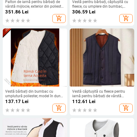
Palton de iarnă pentru bărbați de
Vestă pentru bărbați, căptușită cu
vârstă mijlocie, exterior din poliester,
fleece, cu umplere din bumbac,
umplutură poliester, lungime medie,
lungime medie, culoare solidă, fără
351.86
Lei
306.59
Lei
cald, fermoar, multe buzunare
glugă, stil Hong Kong
add_shopping_cart
add_shopping_cart
Vestă bărbați din bumbac cu
Vestă căptușită cu fleece pentru
umplutură poliester, model în dungi,
iarnă pentru bărbați de vârstă
croială lejeră, căptușeală
mijlocie și vârstnici, călduroasă,
137.17
Lei
112.61
Lei
poliesterică
fără guler
add_shopping_cart
add_shopping_cart