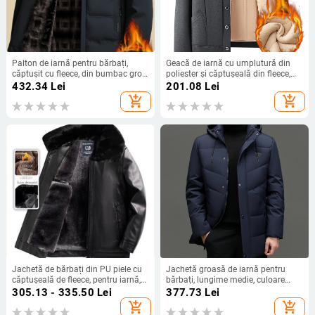
Palton de iarnă pentru bărbați,
Geacă de iarnă cu umplutură din
căptușit cu fleece, din bumbac gros,
poliester și căptușeală din fleece,
cald pentru sezonul rece
pentru bărbați de vârstă mijlocie și
432.34
Lei
201.08
Lei
în vârstă, stil cardigan
add_shopping_cart
add_shopping_cart
Jachetă de bărbați din PU piele cu
Jachetă groasă de iarnă pentru
căptușeală de fleece, pentru iarnă,
bărbați, lungime medie, culoare
groasă și călduroasă, stil casual,
solidă, cu glugă, umplutură din
305.13 - 335.50
Lei
377.73
Lei
fermoar
poliester.
add_shopping_cart
add_shopping_cart