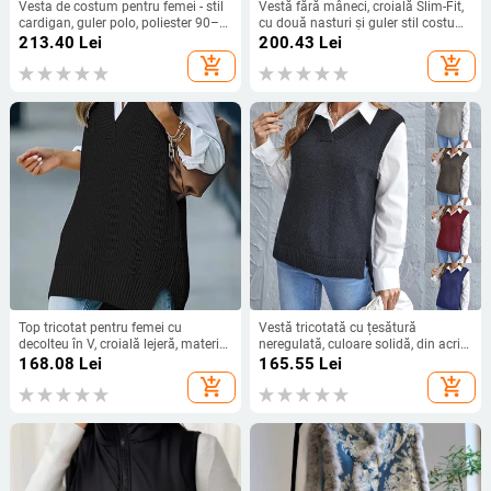
Vesta de costum pentru femei - stil
Vestă fără mâneci, croială Slim-Fit,
cardigan, guler polo, poliester 90–
cu două nasturi și guler stil costum,
95%
poliester 95%+, primăvara 2025
213.40
Lei
200.43
Lei
casual
add_shopping_cart
add_shopping_cart
Top tricotat pentru femei cu
Vestă tricotată cu țesătură
decolteu în V, croială lejeră, material
neregulată, culoare solidă, din acril,
poliester
lungime medie, pentru femei adulte
168.08
Lei
165.55
Lei
add_shopping_cart
add_shopping_cart