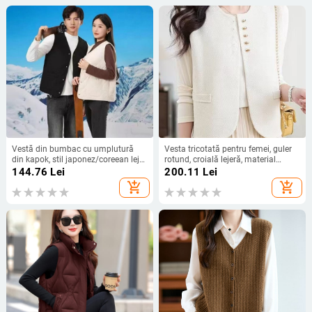
Vestă din bumbac cu umplutură
Vesta tricotată pentru femei, guler
din kapok, stil japonez/coreean lejer,
rotund, croială lejeră, material
croială lejeră, lungime 50–65 cm
acrilic, toamnă 2025
144.76
Lei
200.11
Lei
add_shopping_cart
add_shopping_cart