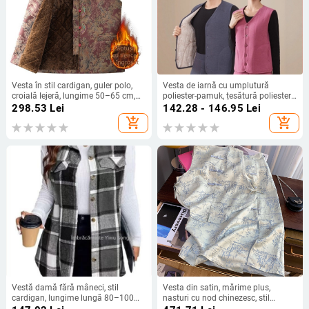
Vesta în stil cardigan, guler polo,
Vesta de iarnă cu umplutură
croială lejeră, lungime 50–65 cm,
poliester-pamuk, țesătură poliester,
material poliester cu <30% spandex
guler în formă de U, croială lejeră
298.53
Lei
142.28 - 146.95
Lei
add_shopping_cart
add_shopping_cart
Vestă damă fără mâneci, stil
Vesta din satin, mărime plus,
cardigan, lungime lungă 80–100
nasturi cu nod chinezesc, stil
cm, model carouri, poliester
chinezesc 2026