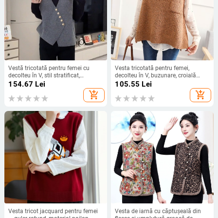
Vestă tricotată pentru femei cu
Vesta tricotată pentru femei,
decolteu în V, stil stratificat,
decolteu în V, buzunare, croială
toamnă-iarnă, croială slim, material
lejeră, textură 3D, lungime 50–65
154.67
Lei
105.55
Lei
acrilic, umplutură poliester
cm
add_shopping_cart
add_shopping_cart
Vesta tricot jacquard pentru femei
Vesta de iarnă cu căptușeală din