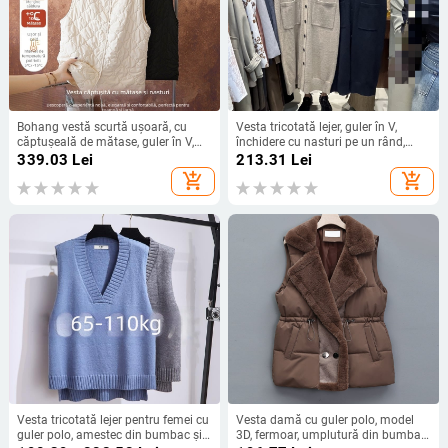
Bohang vestă scurtă ușoară, cu
Vesta tricotată lejer, guler în V,
căptușeală de mătase, guler în V,
închidere cu nasturi pe un rând,
stil cardigan, model romb
buzunar, lungime medie-lungă, stil
339.03
Lei
213.31
Lei
casual japano-coreean
add_shopping_cart
add_shopping_cart
Vesta tricotată lejer pentru femei cu
Vesta damă cu guler polo, model
guler polo, amestec din bumbac și
3D, fermoar, umplutură din bumbac