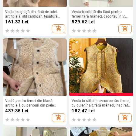
Vesta cu glugă din lână de miel
Vesta tricotată din lână pentru
artificială, stil cardigan, țesătură
femei, fără mâneci, decolteu în V,
principală 70–80% acetat,
croială lejeră, 95% lână, toamna
161.32
Lei
529.62
Lei
umplutură poliester-bumbac, model
2023
add_shopping_cart
add_shopping_cart
solid
Vestă pentru femei din blană
Vesta în stil chinezesc pentru femei,
artificială cu panouri din piele
cu guler înalt, fără mâneci, inspirată
artificială, patchwork în blocuri de
din Tang, închidere frontală cu
437.35
Lei
182.47
Lei
culoare, guler rotund, iarna 2025
nasturi
add_shopping_cart
add_shopping_cart