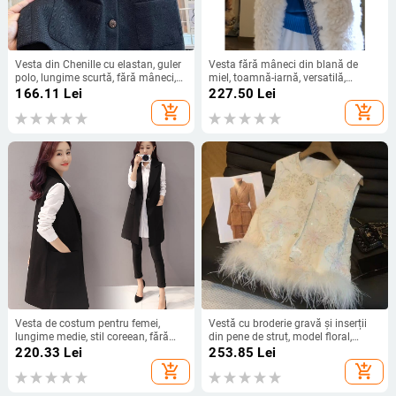
Vesta din Chenille cu elastan, guler
Vesta fără mâneci din blană de
polo, lungime scurtă, fără mâneci,
miel, toamnă-iarnă, versatilă,
stil Suroră Regală
confortabilă și caldă, stil casual,
166.11
Lei
227.50
Lei
croială în A
add_shopping_cart
add_shopping_cart
Vesta de costum pentru femei,
Vestă cu broderie gravă și inserții
lungime medie, stil coreean, fără
din pene de struț, model floral,
mâneci, țesătură poliester
material poliester, guler rotund, fără
220.33
Lei
253.85
Lei
mâneci
add_shopping_cart
add_shopping_cart