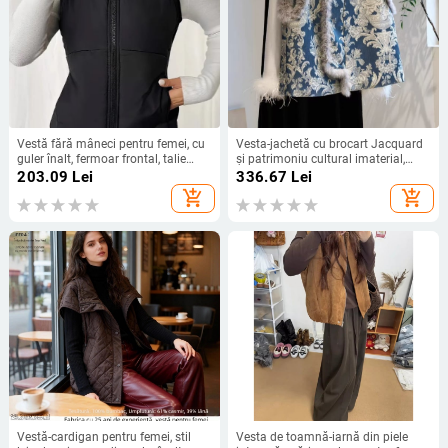
Vestă fără mâneci pentru femei, cu
Vesta-jachetă cu brocart Jacquard
guler înalt, fermoar frontal, talie
și patrimoniu cultural imaterial,
strânsă, lungime normală
guler înalt, închidere cu două
203.09
Lei
336.67
Lei
nasturi, țesătură poliester și
add_shopping_cart
add_shopping_cart
căptușeală, iarnă 2025
Vestă-cardigan pentru femei, stil
Vesta de toamnă-iarnă din piele