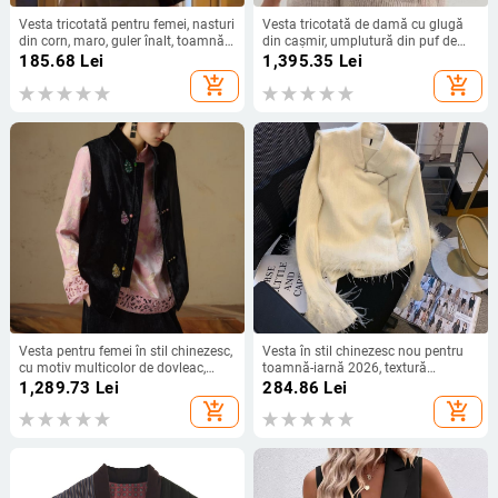
Vesta tricotată pentru femei, nasturi
Vesta tricotată de damă cu glugă
din corn, maro, guler înalt, toamnă–
din cașmir, umplutură din puf de
iarna 2025
rață, croială lejeră, pentru toamna
185.68
Lei
1,395.35
Lei
2024
add_shopping_cart
add_shopping_cart
Vesta pentru femei în stil chinezesc,
Vesta în stil chinezesc nou pentru
cu motiv multicolor de dovleac,
toamnă-iarnă 2026, textură
guler înalt, iarna 2025, amestec
pufoasă, elegantă și versatilă, lux
1,289.73
Lei
284.86
Lei
mătase-viscose
ușor
add_shopping_cart
add_shopping_cart