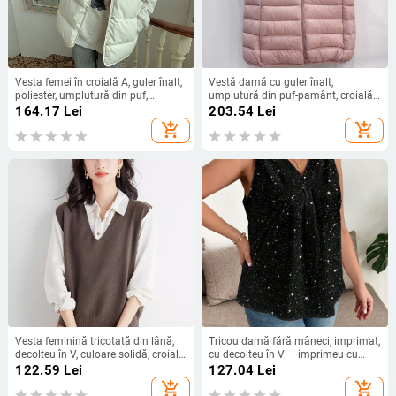
Vesta femei în croială A, guler înalt,
Vestă damă cu guler înalt,
poliester, umplutură din puf,
umplutură din puf-pamânt, croială
închidere cu nasturi pe un singur
Slim, lungime scurtă, căptușită
164.17
Lei
203.54
Lei
rând
add_shopping_cart
add_shopping_cart
Vesta feminină tricotată din lână,
Tricou damă fără mâneci, imprimat,
decolteu în V, culoare solidă, croială
cu decolteu în V — imprimeu cu
lejeră
valuri și puncte, țesătură Milk Silk,
122.59
Lei
127.04
Lei
croială lejeră, poliester 95%+,
add_shopping_cart
add_shopping_cart
Spandex <30%, Vara 2025