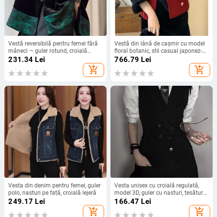
Vestă reversibilă pentru femei fără
Vestă din lână de cașmir cu model
mâneci — guler rotund, croială
floral botanic, stil casual japonez-
lejeră, poliester ≥95%, căptușeală
coreean, guler înalt, închidere cu trei
231.34
Lei
766.79
Lei
viscose, închidere cu nasturi pe un
nasturi
add_shopping_cart
add_shopping_cart
rând
Vesta din denim pentru femei, guler
Vesta unisex cu croială regulată,
polo, nasturi pe față, croială lejeră
model 3D, guler cu nasturi, țesătură
poliester, umplutură din bumbac,
249.17
Lei
166.47
Lei
Vara 2025
add_shopping_cart
add_shopping_cart