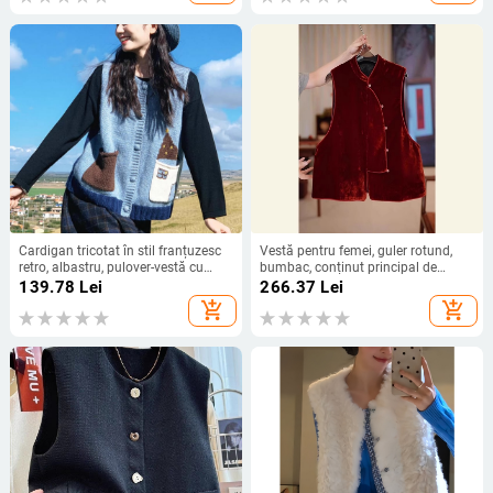
Cardigan tricotat în stil franțuzesc
Vestă pentru femei, guler rotund,
retro, albastru, pulover-vestă cu
bumbac, conținut principal de
imprimeu desen animat pentru
material 50–70%, stil urban
139.78
Lei
266.37
Lei
femei, toamnă
(Specificații: guler rotund; bumbac;
add_shopping_cart
add_shopping_cart
conținut 50–70%)