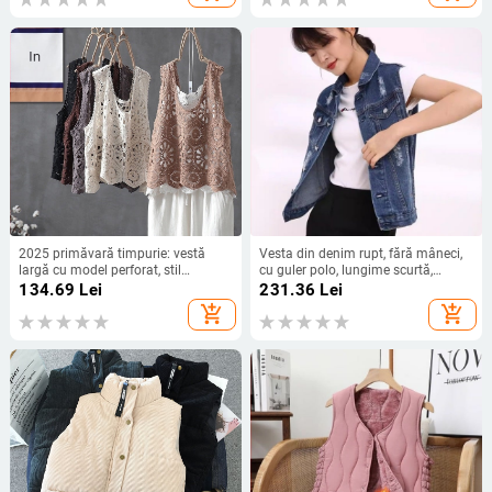
2025 primăvară timpurie: vestă
Vesta din denim rupt, fără mâneci,
largă cu model perforat, stil
cu guler polo, lungime scurtă,
european, plus size, top fără mâneci
închidere frontală cu nasturi pe un
134.69
Lei
231.36
Lei
rând, croială lejeră, 90–95%
add_shopping_cart
add_shopping_cart
bumbac