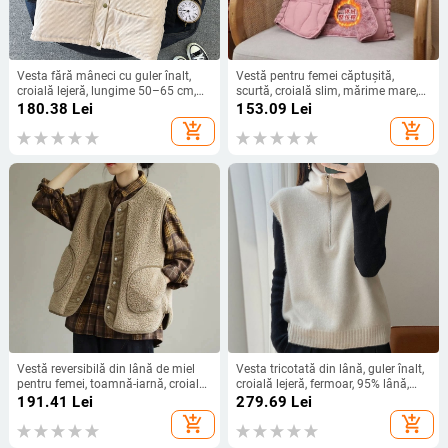
Vesta fără mâneci cu guler înalt,
Vestă pentru femei căptușită,
croială lejeră, lungime 50–65 cm,
scurtă, croială slim, mărime mare,
poliester 70–80%
toamnă-iarnă, căptușeală caldă
180.38
Lei
153.09
Lei
add_shopping_cart
add_shopping_cart
Vestă reversibilă din lână de miel
Vesta tricotată din lână, guler înalt,
pentru femei, toamnă-iarnă, croială
croială lejeră, fermoar, 95% lână,
lejeră, fără mâneci, corduroy
lungime medie
191.41
Lei
279.69
Lei
add_shopping_cart
add_shopping_cart