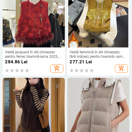
Vestă jacquard în stil chinezesc
Vestă feminină în stil chinezesc,
pentru femei, toamnă-iarna 2025,
fără mâneci, pentru toamnă–iarna,
pene roșii de struț, vestă versatilă,
țesătură jacquard
284.86
Lei
277.21
Lei
top în stil chinezesc
add_shopping_cart
add_shopping_cart