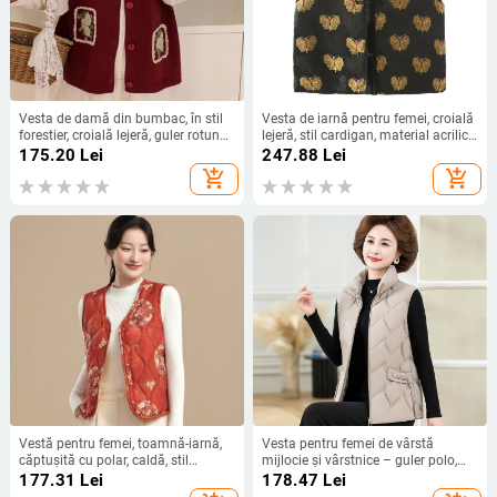
Vesta de damă din bumbac, în stil
Vesta de iarnă pentru femei, croială
forestier, croială lejeră, guler rotund,
lejeră, stil cardigan, material acrilic
50–70% componență a țesăturii
cu umplutură din spandex, lungime
175.20
Lei
247.88
Lei
principale
normală 50–65 cm, închidere
add_shopping_cart
add_shopping_cart
frontală cu un rând de nasturi
Vestă pentru femei, toamnă-iarnă,
Vesta pentru femei de vârstă
căptușită cu polar, caldă, stil
mijlocie și vârstnice – guler polo,
elegant pentru mame
chenille, poliester, stil feminin.
177.31
Lei
178.47
Lei