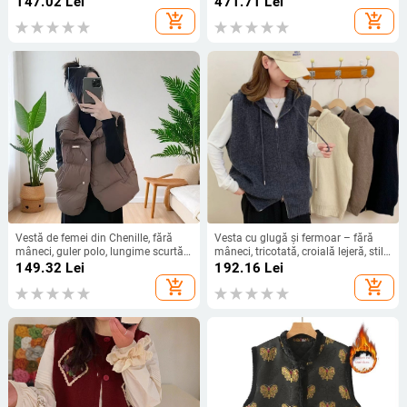
147.02
Lei
471.71
Lei
add_shopping_cart
add_shopping_cart
Vestă de femei din Chenille, fără
Vesta cu glugă și fermoar – fără
mâneci, guler polo, lungime scurtă
mâneci, tricotată, croială lejeră, stil
40–50 cm, închidere cu două
coreean; material poliester/acril;
149.32
Lei
192.16
Lei
nasturi, primăvara 2025
lungime 50–65 cm
add_shopping_cart
add_shopping_cart