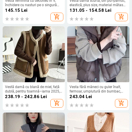
Vesta feminină cu decolteu în V,
Vestă damă scurtă, din puf-pamuc,
închidere cu nasturi pe o singură
elastică, plus size, material mătase
linie, lungime scurtă, model 3D,
lapte
145.15
Lei
131.05 - 154.58
Lei
umplutură din bumbac
add_shopping_cart
add_shopping_cart
Vestă damă cu blană de miel, față
Vesta fără mâneci cu guler înalt,
dublă, pentru toamnă–iarna 2025,
fermoar, umplutură din bumbac,
croială lejeră, caldă, închidere cu
material poliester, lungime standard
238.19 - 242.86
Lei
243.04
Lei
nasturi pe o linie, cu două buzunare
add_shopping_cart
add_shopping_cart