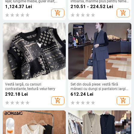
lejer, lungime medie, guler înalt,
intoarsă, mărime plus pentru femei,
bumbac cu umplutură de cașmir
stil retro american, croi elegant
1,124.37
Lei
210.51 - 224.52
Lei
add_shopping_cart
add_shopping_cart
Vestă largă, cu carouri
Set din două piese: vestă fără
contrastante, textură velur-terry
mâneci cu dungi și pantaloni largi
— poliester, compoziție 95%+, stil
292.18
Lei
612.24
Lei
elegant pentru deplasări, guler de
add_shopping_cart
add_shopping_cart
costum, închidere cu nasturi pe un
rând