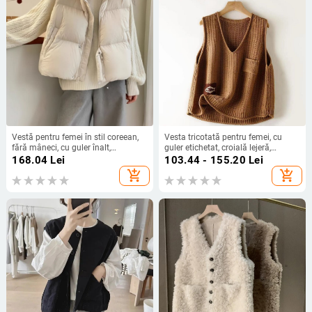
Vestă pentru femei în stil coreean,
Vesta tricotată pentru femei, cu
fără mâneci, cu guler înalt,
guler etichetat, croială lejeră,
umplutură din bumbac, țesătură
primăvara 2025
168.04
Lei
103.44 - 155.20
Lei
poliester-bumbac, croială liberă,
add_shopping_cart
add_shopping_cart
iarna 2025