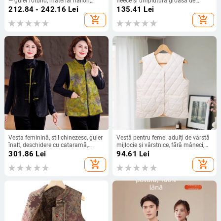
— guler rotund, material nailon,
fleece și umplutură groasă de
imprimeu animal, lungime regulată
bumbac, imprimeu floral, pentru
212.84 - 242.16
Lei
135.41
Lei
50–65 cm
femei de vârstă mijlocie și în vârstă
add_shopping_cart
add_shopping_cart
Vesta feminină, stil chinezesc, guler
Vestă pentru femei adulți de vârstă
înalt, deschidere cu cataramă,
mijlocie și vârstnice, fără mâneci,
croială obișnuită, lungime obișnuită
călduroasă și căptușită, guler în V,
301.86
Lei
94.61
Lei
lungime normală 50–65 cm,
add_shopping_cart
add_shopping_cart
umplutură poliester-bumbac,
țesătură principală poliester 70–
80%