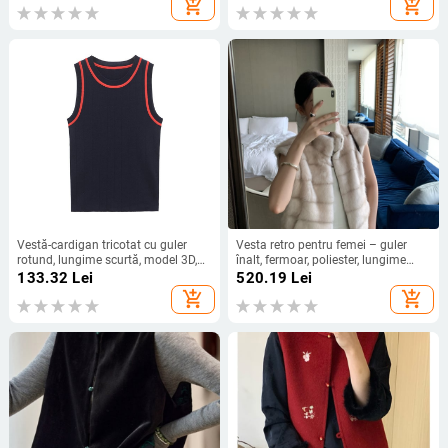
add_shopping_cart
add_shopping_cart
Vestă-cardigan tricotat cu guler
Vesta retro pentru femei – guler
rotund, lungime scurtă, model 3D,
înalt, fermoar, poliester, lungime
material amestec poliester (50–
50–65 cm
133.32
Lei
520.19
Lei
70%)
add_shopping_cart
add_shopping_cart