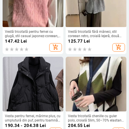
Vestă tricotată pentru femei cu
Vestă tricotată fără mâneci, stil
glugă, stil casual japonez-coreean,
coreean retro, croială lejeră, două
lungime normală 50–65 cm,
nasturi, lână de alpaca, pentru
147.42
Lei
125.77
Lei
material tricotat poliester
femei, multicolor
add_shopping_cart
add_shopping_cart
Vesta pentru femei, mărime plus, cu
Vesta tricotată chenille cu guler
umplutură din puf, pentru toamnă-
polo, croială Slim, 50–70% elastan,
iarna, stil coreean
primăvara 2025
190.34 - 204.38
Lei
204.55
Lei