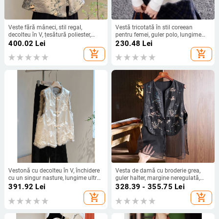
Veste fără mâneci, stil regal,
Vestă tricotată în stil coreean
decolteu în V, țesătură poliester,
pentru femei, guler polo, lungime
umplutură din fir de mătase,
obișnuită, amestec de viscose 30–
400.02
Lei
230.48
Lei
închidere cu șiret
50%, croi drept
add_shopping_cart
add_shopping_cart
Vestonă cu decolteu în V, închidere
Vesta de damă cu broderie grea,
cu un singur nasture, lungime ultra-
guler halter, margine neregulată,
scurtă, țesătură din rayon,
poliester 95%+, poliester secundar
391.92
Lei
328.39 - 355.75
Lei
umplutură poliester
30–50%
add_shopping_cart
add_shopping_cart