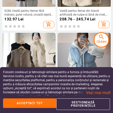
9286 Vestă pentru femei fără
Vestă pentru femei din blană
mâneci, guler rotund, croială lejeră,
artificială de vulpe și lână de miel,
stil retro, buzunare
lungime medie, pentru îmbrăcare de
132.97
Lei
208.76 - 245.74
Lei
exterior
add_shopping_cart
add_shopping_cart
search
Căutare
Folosim cookie-uri și tehnologii similare pentru a furniza și îmbunătăți
Serviciul nostru, pentru a vă oferi cea mai bună experiență de utilizare, pentru a
menține securitatea platformei, pentru a personaliza conținutul și reclamele și
pentru a măsura eficacitatea campaniilor noastre de marketing. Alegerea
Vestă cardigan pentru femei,
Cardigan cu fermoar, guler înalt,
opțiunii „Acceptă tot”, vă exprimați acordul ca noi și partenerii noștri de
decolteu în V, croială dreaptă,
amestec nylon/poliester, umplutură
Vezi mai mult
toamnă-iarna 2024, poliester
din bumbac, croială lejeră
încredere să stocăm cookie-uri și tehnologii similare pe dispozitivul dvs. în
225.81
Lei
380.30
Lei
scopuri publicitare și analitice. Vă puteți gestiona preferințele în orice moment
add_shopping_cart
add_shopping_cart
făcând clic pe „Gestionează preferințele”. Pentru mai multe informații, vă
GESTIONEAZĂ
ACCEPTAȚI TOT
rugăm să consultați
Politica noastră de confidențialitate
.
PREFERINȚELE