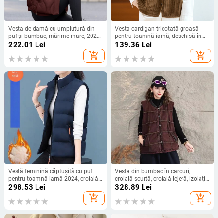
Vesta de damă cu umplutură din
Vesta cardigan tricotată groasă
puf și bumbac, mărime mare, 2025,
pentru toamnă-iarnă, deschisă în
guler înalt, lungime scurtă, stil
față, decolteu în V, mărime plus
222.01
Lei
139.36
Lei
coreean, croială lejeră
add_shopping_cart
add_shopping_cart
Vestă feminină căptușită cu puf
Vesta din bumbac în carouri,
pentru toamnă-iarnă 2024, croială
croială scurtă, croială lejeră, izolație
lejeră, fără mâneci, guler înalt, cald
caldă, stil urban
298.53
Lei
328.89
Lei
add_shopping_cart
add_shopping_cart