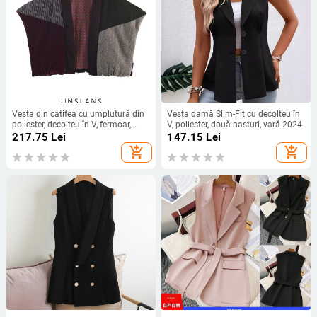
Vesta din catifea cu umplutură din
Vesta damă Slim-Fit cu decolteu în
poliester, decolteu în V, fermoar,
V, poliester, două nasturi, vară 2024
lungime scurtă, pentru femei, stil
217.75
Lei
147.15
Lei
street
add_shopping_cart
add_shopping_cart