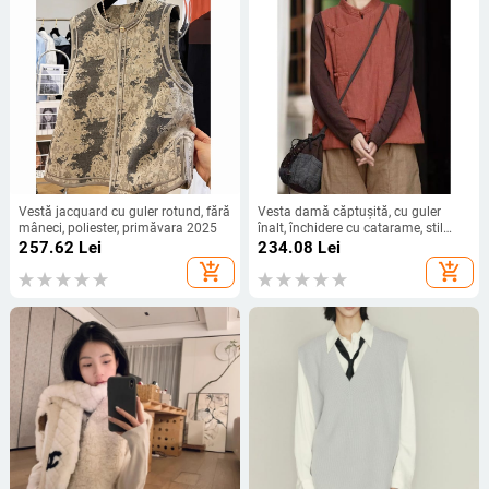
Vestă jacquard cu guler rotund, fără
Vesta damă căptușită, cu guler
mâneci, poliester, primăvara 2025
înalt, închidere cu catarame, stil
retro
257.62
Lei
234.08
Lei
add_shopping_cart
add_shopping_cart