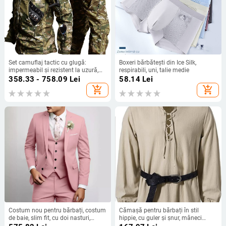
Set camuflaj tactic cu glugă:
Boxeri bărbătești din Ice Silk,
impermeabil și rezistent la uzură,
respirabili, uni, talie medie
din corduroy cu țesătură principală
358.33 - 758.09
Lei
58.14
Lei
din in, pentru bărbați
add_shopping_cart
add_shopping_cart
Costum nou pentru bărbați, costum
Cămașă pentru bărbați în stil
de baie, slim fit, cu doi nasturi,
hippie, cu guler și șnur, mâneci
costum transfrontalier, set de trei
lungi, primăvară-vară 2025