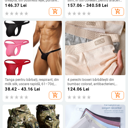
dreaptă, stil business lejer, purtare
slim, în stil coreean, pentru afaceri
zilnică, patru sezoane, toamnă
și smart casual
146.37
Lei
157.06 - 340.58
Lei
2025
add_shopping_cart
add_shopping_cart
Tanga pentru bărbați, respirant, din
4 perechi boxeri bărbătești din
milk silk, uscare rapidă, 61–70d,
bumbac colorat, antibacterieni,
talie joasă
respirabili, mărime mare
38.42 - 43.16
Lei
124.06
Lei
add_shopping_cart
add_shopping_cart