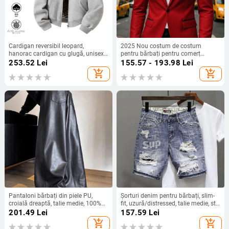
Cardigan reversibil leopard,
2025 Nou costum de costum
hanorac cardigan cu glugă, unisex,
pentru bărbați pentru comerț
toamnă, croială lejeră, fermoar,
exterior transfrontalier, jachetă,
253.52
Lei
155.57 - 193.98
Lei
imprimeu leopard, detalii 3D
costum casual pentru gazdă de
add_shopping_cart
add_shopping_cart
nuntă
Pantaloni bărbați din piele PU,
Șorturi denim pentru bărbați, slim-
croială dreaptă, talie medie, 100%
fit, uzură/distressed, talie medie, stil
piele artificială, culoare uni
coreean, hip-hop
201.49
Lei
157.59
Lei
add_shopping_cart
add_shopping_cart