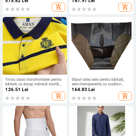
575.82
Lei
167.97
Lei
piese, Amazon, modă comercială
add_shopping_cart
add_shopping_cart
exterior 2024
Tricou clasic transfrontalier pentru
Slipuri latex sexy pentru bărbați,
bărbați, cu dungi, mânecă scurtă,
semi-transparente, cu cusături
de vară, cu rever scurt, tricou de
invizibile, dintr-o singură Bucată,
126.51
Lei
164.83
Lei
bază, tricou polo de afaceri
fără urme
add_shopping_cart
add_shopping_cart