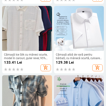
Cămașă Ice Silk cu mâneci scurte,
Cămașă albă de vară pentru
model în carouri, guler rever, 95%
bărbați, cu mânecă scurtă, culoare
poliester
solidă, din bumbac respirabil,
133.41
Lei
129.38
Lei
potrivită pentru stil business casual
add_shopping_cart
add_shopping_cart
și ținute de lucru formale.