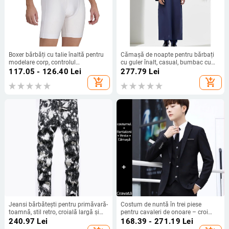
Boxer bărbăți cu talie înaltă pentru
Cămașă de noapte pentru bărbați
modelare corp, controlul
cu guler înalt, casual, bumbac cu
abdomenului și ridicarea feselor,
Half-side Fleece, Primăvara 2025
117.05 - 126.40
Lei
277.79
Lei
bumbac respirabil
add_shopping_cart
add_shopping_cart
Jeansi bărbătești pentru primăvară-
Costum de nuntă în trei piese
toamnă, stil retro, croială largă și
pentru cavaleri de onoare – croi
dreaptă, denim lavat subțire
slim, nasturi pe un rând, rever plat,
240.97
Lei
168.39 - 271.19
Lei
material poliester amestec