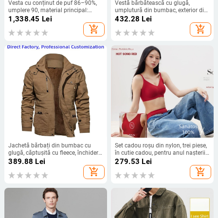
Vesta cu conținut de puf 86–90%,
Vestă bărbătească cu glugă,
umplere 90, material principal:
umplutură din bumbac, exterior din
poliester, guler stand, buzunare 3D
poliester, croială lejeră, buzunare cu
1,338.45
Lei
432.28
Lei
patch
fermoar
add_shopping_cart
add_shopping_cart
Jachetă bărbați din bumbac cu
Set cadou roșu din nylon, trei piese,
glugă, căptușită cu fleece, închidere
în cutie cadou, pentru anul nașterii
cu fermoar, căptușeală detașabilă,
și nunți
389.88
Lei
279.53
Lei
buzunare laterale
add_shopping_cart
add_shopping_cart