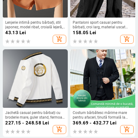
Lenjerie intimă pentru bărbați, stil
Pantaloni sport casual pentru
japonez, model ribat, croială lejeră,
bărbați, croi larg, material uscat
material ice-silk, boxeri
rapid și respirabil, talie cu șnur,
43.13
Lei
158.05
Lei
lungi, lejeri
add_shopping_cart
add_shopping_cart
Jachetă casual pentru bărbați cu
Costum bărbătesc mărime mare
broderie mare, guler stand, fermoar,
pentru afaceri, ținută formală la
glugă, țesătură corduroy
nuntă pentru mire și cavaler de
227.15 - 248.58
Lei
369.69 - 432.77
Lei
onoare, croială Slim-Fit
add_shopping_cart
add_shopping_cart