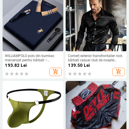
WILLIAMPOLO polo din bumbac
Comerț exterior transfrontalier rock
mercerizat pentru bărbați –
bărbați casual club de noapte
mânecă scurtă, broderie, stil
strălucitor rever cămașă scenă dur
193.82
Lei
139.50
Lei
business casual
tip cămașă cu mânecă lungă
add_shopping_cart
add_shopping_cart
pentru bărbați