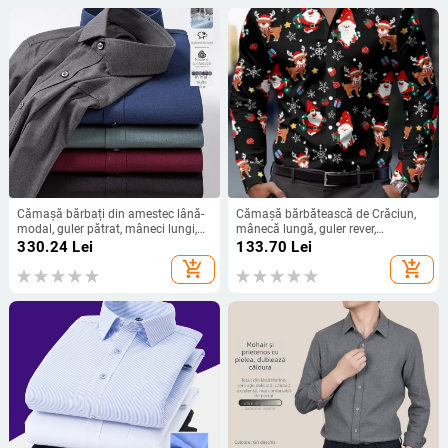
Cămașă bărbați din amestec lână-
Cămașă bărbătească de Crăciun,
modal, guler pătrat, mâneci lungi,
mânecă lungă, guler rever,
stil lejer casual, lavabilă la mașină
imprimeu cu Moș Crăciun și reni
330.24
Lei
133.70
Lei
add_shopping_cart
add_shopping_cart