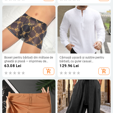
Boxeri pentru bărbați din mătase de
Cămașă ușoară și subțire pentru
gheață și plasă — imprimeu de
bărbați, cu guler casual
vară, design transparent, stil tânăr
transfrontalier, Li Shan, cu jumătate
63.08
Lei
129.96
Lei
de ușă, culoare solidă, cu mânecă
add_shopping_cart
add_shopping_cart
lungă, WISH, cu căptușeală din
cânepă de bumbac flambat