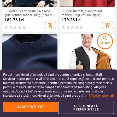
Pulover cu căptușeală din fleece,
Pulover tricotat, guler rotund,
guler rotund, mâneci lungi, fibră de
mâneci lungi, croială lejeră;
poliester
amestec din poliester, respirabil,
182.78
Lei
179.23
Lei
lavabil la mașină
add_shopping_cart
add_shopping_cart
search
Căutare
Folosim cookie-uri și tehnologii similare pentru a furniza și îmbunătăți
Serviciul nostru, pentru a vă oferi cea mai bună experiență de utilizare, pentru a
menține securitatea platformei, pentru a personaliza conținutul și reclamele și
pentru a măsura eficacitatea campaniilor noastre de marketing. Alegerea
Pulover bărbătește din lână 100%,
Vestă de iarnă căptușită cu fleece,
opțiunii „Acceptă tot”, vă exprimați acordul ca noi și partenerii noștri de
lavabil la mașină, lână worsted,
groasă – pentru bărbați de vârstă
Vezi mai mult
guler semi-înalt, tiv rib la bază,
mijlocie, casual, cu dungă
încredere să stocăm cookie-uri și tehnologii similare pe dispozitivul dvs. în
530.49
Lei
102.81
Lei
croială lejeră
scopuri publicitare și analitice. Vă puteți gestiona preferințele în orice moment
add_shopping_cart
add_shopping_cart
făcând clic pe „Gestionează preferințele”. Pentru mai multe informații, vă
GESTIONEAZĂ
ACCEPTAȚI TOT
rugăm să consultați
Politica noastră de confidențialitate
.
PREFERINȚELE