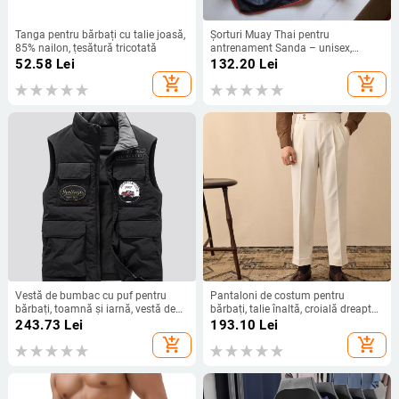
Tanga pentru bărbați cu talie joasă,
Șorturi Muay Thai pentru
85% nailon, țesătură tricotată
antrenament Sanda – unisex,
confortabile
52.58
Lei
132.20
Lei
add_shopping_cart
add_shopping_cart
Vestă de bumbac cu puf pentru
Pantaloni de costum pentru
bărbați, toamnă și iarnă, vestă de
bărbați, talie înaltă, croială dreaptă,
lucru cu mai multe buzunare, vestă
fără cute, țesătură poliester 95,5%,
243.73
Lei
193.10
Lei
groasă și călduroasă, vestă neagră
purtare zilnică, primăvară și
add_shopping_cart
add_shopping_cart
pentru bărbați, la modă
toamnă.