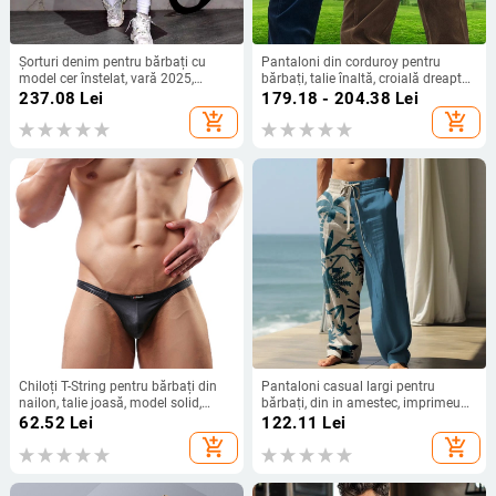
Șorturi denim pentru bărbați cu
Pantaloni din corduroy pentru
model cer înstelat, vară 2025,
bărbați, talie înaltă, croială dreaptă
croială dreaptă lejeră, lungime până
lejeră, casual toamna-iarna
237.08
Lei
179.18 - 204.38
Lei
la genunchi
add_shopping_cart
add_shopping_cart
Chiloți T-String pentru bărbați din
Pantaloni casual largi pentru
nailon, talie joasă, model solid,
bărbați, din in amestec, imprimeu
căptușire 90–95% nailon
3D Hawaii, talie liberă cu curea,
62.52
Lei
122.11
Lei
închidere cu șiret
add_shopping_cart
add_shopping_cart