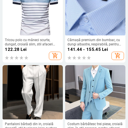
Tricou polo cu mâneci scurte,
Cămașă premium din bumbac, cu
dungat, croială slim, stil afaceri
dungi albastre, respirabilă, pentru
ușor
birou, mărime plus
122.28
Lei
141.44 - 155.45
Lei
add_shopping_cart
add_shopping_cart
Pantaloni bărbați din in, croială
Costum bărbătesc trei piese, croială