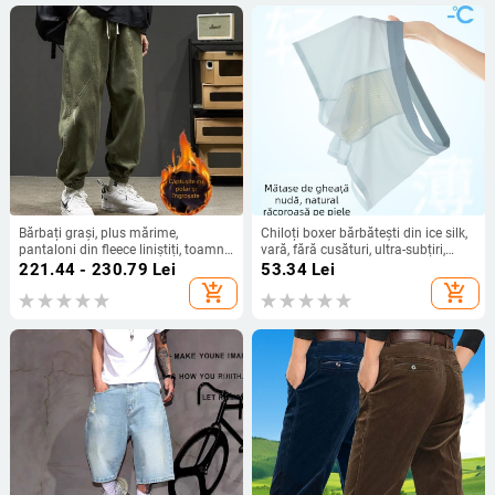
Bărbați grași, plus mărime,
Chiloți boxer bărbătești din ice silk,
pantaloni din fleece liniștiți, toamna
vară, fără cusături, ultra-subțiri,
și iarna, la modă, verzi, largi,
respirabili, antibacterieni, mărimi
221.44 - 230.79
Lei
53.34
Lei
salopete pentru bărbați, pantaloni
mari
add_shopping_cart
add_shopping_cart
casual cu picior, potrivite pentru
toate tipurile