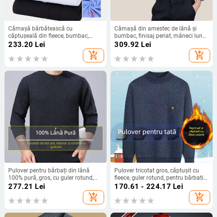
Cămașă bărbătească cu
Cămașă din amestec de lână și
căptușeală din fleece, bumbac,
bumbac, finisaj periat, mâneci lungi,
guler pătrat, mâneci lungi, buzunare
stil cardigan, croială lejeră, guler
233.20
Lei
309.92
Lei
rever — toamnă-iarnă, țesătură din
add_shopping_cart
add_shopping_cart
bumbac (Amestec lână-bumbac;
finisaj periat; grosime; mâneci
lungi; siluetă cardigan)
Pulover pentru bărbați din lână
Pulover tricotat gros, căptușit cu
100% pură, gros, cu guler rotund,
fleece, guler rotund, pentru bărbați
pentru iarnă
de vârstă mijlocie și în vârstă, plus
277.21
Lei
170.61 - 224.17
Lei
size, haine de iarnă
add_shopping_cart
add_shopping_cart