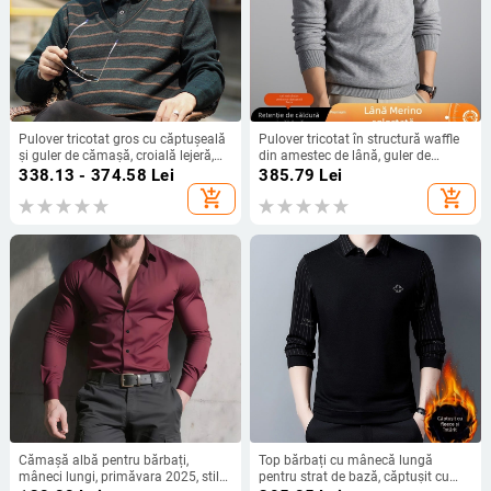
Pulover tricotat gros cu căptușeală
Pulover tricotat în structură waffle
și guler de cămașă, croială lejeră,
din amestec de lână, guler de
aspect de două părți pentru bărbați
cămașă, căptușit cu fleece, gros,
338.13 - 374.58
Lei
385.79
Lei
pentru bărbați
add_shopping_cart
add_shopping_cart
Cămașă albă pentru bărbați,
Top bărbați cu mânecă lungă
mâneci lungi, primăvara 2025, stil
pentru strat de bază, căptușit cu