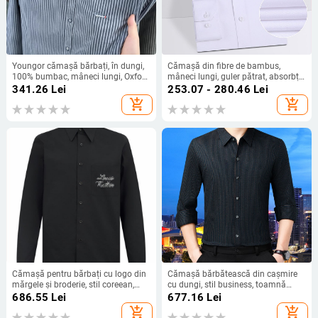
Youngor cămașă bărbați, în dungi,
Cămașă din fibre de bambus,
100% bumbac, mâneci lungi, Oxford
mâneci lungi, guler pătrat, absorbție
casual de toamnă pentru tineri și
a umezelii și fără nevoie de călcare
341.26
Lei
253.07 - 280.46
Lei
adulți de vârstă mijlocie
add_shopping_cart
add_shopping_cart
Cămașă pentru bărbați cu logo din
Cămașă bărbătească din cașmire
mărgele și broderie, stil coreean,
cu dungi, stil business, toamnă
croială lejeră, lungime medie,
2025, mâneci lungi
686.55
Lei
677.16
Lei
mâneci lungi, 100% bumbac
add_shopping_cart
add_shopping_cart