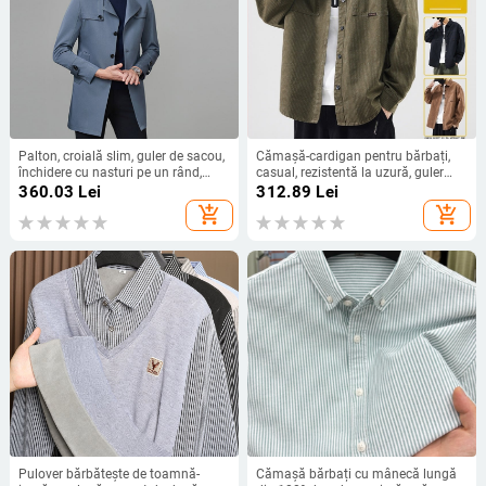
Palton, croială slim, guler de sacou,
Cămașă-cardigan pentru bărbați,
închidere cu nasturi pe un rând,
casual, rezistentă la uzură, guler
Vinylon-Lycra țesătură
rever, mâneci lungi, amestec din
360.03
Lei
312.89
Lei
fibre chimice (81–90% clorură de
add_shopping_cart
add_shopping_cart
vinil)
Pulover bărbătește de toamnă-
Cămașă bărbați cu mânecă lungă