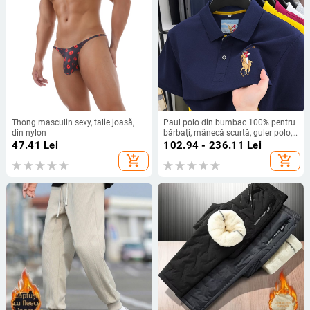
Thong masculin sexy, talie joasă,
Paul polo din bumbac 100% pentru
din nylon
bărbați, mânecă scurtă, guler polo,
stil business casual
47.41
Lei
102.94 - 236.11
Lei
add_shopping_cart
add_shopping_cart