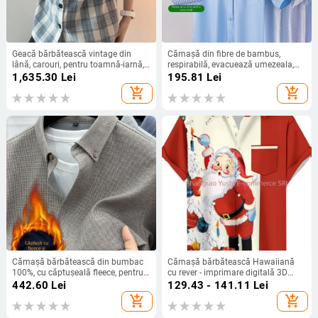
Geacă bărbătească vintage din
Cămașă din fibre de bambus,
lână, carouri, pentru toamnă-iarnă,
respirabilă, evacuează umezeala,
groasă, croială lejeră
mâneci scurte, guler pătrat
1,635.30
Lei
195.81
Lei
add_shopping_cart
add_shopping_cart
Cămașă bărbătească din bumbac
Cămașă bărbătească Hawaiiană
100%, cu căptușeală fleece, pentru
cu rever - imprimare digitală 3D
iarnă, croială lejeră, fără călcare,
Santa și ren, mâneci scurte, croială
442.60
Lei
129.43 - 141.11
Lei
carouri
lejeră, poliester
add_shopping_cart
add_shopping_cart