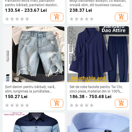
Pantaloni extra mari, pantaloni
Blugi bărbătești albaștri, cu elastan,
pentru bărbați, pantaloni elastici
croială slim, stil business casual,
plus size, pantaloni casual drepți,
2025
133.54 - 233.67
Lei
238.37
Lei
căptușiți cu fleece, îngroșați, pentru
add_shopping_cart
add_shopping_cart
bărbați
Șort denim pentru bărbați, vară,
Set de robe taoiste pentru Tai Chi,
slim, lungimea la jumătatea
cinci piese, material din in 100%,
coapsei, stil coreean, rupturi, cinci
respirabil, marca Converge
150.27
Lei
186.38 - 750.48
Lei
buzunare
add_shopping_cart
add_shopping_cart