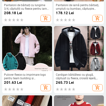
Pantaloni de bărbați cu lungime
Pantaloni de iarnă pentru bărbați,
3/4, căptuțiți cu fleece pentru iarnă,
umpluți cu bumbac, căptușire
largi, casual, pentru bărbați de talie
poliester, croială dreaptă, culoare
208.18
Lei
178.12
Lei
mică
solidă, talie înaltă
add_shopping_cart
add_shopping_cart
Pulover fleece cu imprimare logo
Cardigan bărbătesc cu glugă,
pentru team building și
căptușit cu fleece, croială lejeră,
îmbrăcăminte de lucru corporativă,
toamnă-iarnă, amestec poliester
201.63
Lei
265.73
Lei
mâneci lungi, fără glugă
add_shopping_cart
add_shopping_cart