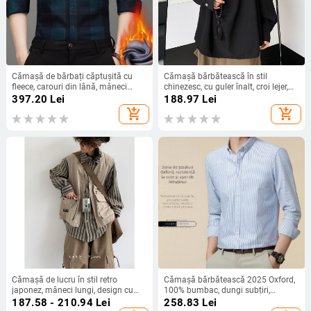
Cămașă de bărbați căptușită cu
Cămașă bărbătească în stil
fleece, carouri din lână, mâneci
chinezesc, cu guler înalt, croi lejer,
lungi, caldă, stil business casual.
mâneci lungi, nasturi, amestec
397.20
Lei
188.97
Lei
poliester
add_shopping_cart
add_shopping_cart
Cămașă de lucru în stil retro
Cămașă bărbătească 2025 Oxford,
japonez, mâneci lungi, design cu
100% bumbac, dungi subțiri,
aspect dublu iluzoriu, croială lejeră,
mânecă lungă, casual office
187.58 - 210.94
Lei
258.83
Lei