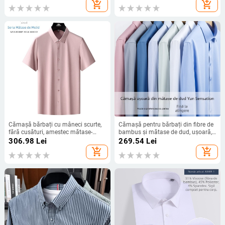
guler înalt, țesătură din amestec de
add_shopping_cart
add_shopping_cart
bumbac, lansare toamnă 2024
Cămașă bărbați cu mâneci scurte,
Cămașă pentru bărbați din fibre de
fără cusături, amestec mătase-
bambus și mătase de dud, ușoară,
lyocell, respirabil, guler tip lapel, stil
stil minimalist pentru afaceri
306.98
Lei
269.54
Lei
business pentru naveta zilnică
casual, mâneci lungi
add_shopping_cart
add_shopping_cart