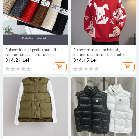
Pulover tricotat pentru bărbați, stil
Pulover roșu pentru bărbați,
japonez, croială lejeră, guler
mărime plus, tricotat, cu motiv
convertibil, tricot răsucit, poliester
iepure, gros pentru iarnă, Anul
314.21
Lei
344.15
Lei
cu blană de iepure
Iepurelui
add_shopping_cart
add_shopping_cart