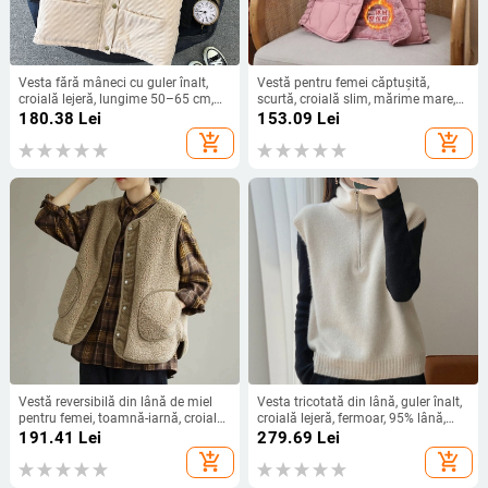
Vesta fără mâneci cu guler înalt,
Vestă pentru femei căptușită,
croială lejeră, lungime 50–65 cm,
scurtă, croială slim, mărime mare,
poliester 70–80%
toamnă-iarnă, căptușeală caldă
180.38
Lei
153.09
Lei
add_shopping_cart
add_shopping_cart
Vestă reversibilă din lână de miel
Vesta tricotată din lână, guler înalt,
pentru femei, toamnă-iarnă, croială
croială lejeră, fermoar, 95% lână,
lejeră, fără mâneci, corduroy
lungime medie
191.41
Lei
279.69
Lei
add_shopping_cart
add_shopping_cart