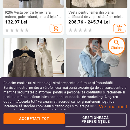
9286 Vestă pentru femei fără
Vestă pentru femei din blană
mâneci, guler rotund, croială lejeră,
artificială de vulpe și lână de miel,
stil retro, buzunare
lungime medie, pentru îmbrăcare de
132.97
Lei
208.76 - 245.74
Lei
exterior
add_shopping_cart
add_shopping_cart
search
Căutare
Folosim cookie-uri și tehnologii similare pentru a furniza și îmbunătăți
Serviciul nostru, pentru a vă oferi cea mai bună experiență de utilizare, pentru a
menține securitatea platformei, pentru a personaliza conținutul și reclamele și
pentru a măsura eficacitatea campaniilor noastre de marketing. Alegerea
Vestă cardigan pentru femei,
Cardigan cu fermoar, guler înalt,
opțiunii „Acceptă tot”, vă exprimați acordul ca noi și partenerii noștri de
decolteu în V, croială dreaptă,
amestec nylon/poliester, umplutură
Vezi mai mult
toamnă-iarna 2024, poliester
din bumbac, croială lejeră
încredere să stocăm cookie-uri și tehnologii similare pe dispozitivul dvs. în
225.81
Lei
380.30
Lei
scopuri publicitare și analitice. Vă puteți gestiona preferințele în orice moment
add_shopping_cart
add_shopping_cart
făcând clic pe „Gestionează preferințele”. Pentru mai multe informații, vă
GESTIONEAZĂ
ACCEPTAȚI TOT
rugăm să consultați
Politica noastră de confidențialitate
.
PREFERINȚELE