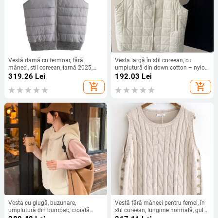
Vestă damă cu fermoar, fără
Vesta largă în stil coreean, cu
mâneci, stil coreean, iarnă 2025,
umplutură din down cotton – nylon,
poliester, umplutură Space Cotton,
guler rotund
319.26
Lei
192.03
Lei
panouri tricotate
add_shopping_cart
add_shopping_cart
Vesta cu glugă, buzunare,
Vestă fără mâneci pentru femei, în
umplutură din bumbac, croială
stil coreean, lungime normală, guler
lejeră — Iarna 2025, pentru femei
rotund, efect 3D, tricot de bumbac