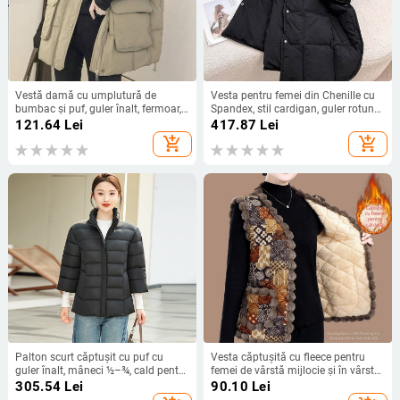
Vestă damă cu umplutură de
Vesta pentru femei din Chenille cu
bumbac și puf, guler înalt, fermoar,
Spandex, stil cardigan, guler rotund,
croială lejeră, toamnă 2024
închidere cu nasturi pe un rând,
121.64
Lei
417.87
Lei
lungime scurtă, Iarna 2025
add_shopping_cart
add_shopping_cart
Palton scurt căptușit cu puf cu
Vesta căptușită cu fleece pentru
guler înalt, mâneci ½–¾, cald pentru
femei de vârstă mijlocie și în vârstă,
iarnă, din poliester
haină de toamnă-iarnă caldă,
305.54
Lei
90.10
Lei
căptușală groasă