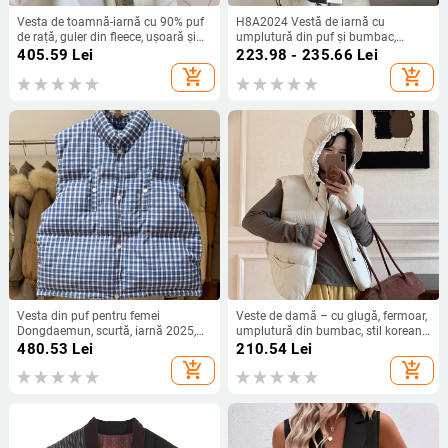
Vesta de toamnă-iarnă cu 90% puf
H8A2024 Vestă de iarnă cu
de rață, guler din fleece, ușoară și
umplutură din puf și bumbac,
caldă, croială lejeră, model 8381
croială lejeră, stil coreean,
405.59
Lei
223.98 - 235.66
Lei
călduroasă și groasă
add_shopping_cart
add_shopping_cart
Vesta din puf pentru femei
Veste de damă – cu glugă, fermoar,
Dongdaemun, scurtă, iarnă 2025,
umplutură din bumbac, stil korean
carouri alb-albastru, croială lejeră,
lejer, croială lejeră, toamnă 2025
480.53
Lei
210.54
Lei
guler înălțat
add_shopping_cart
add_shopping_cart