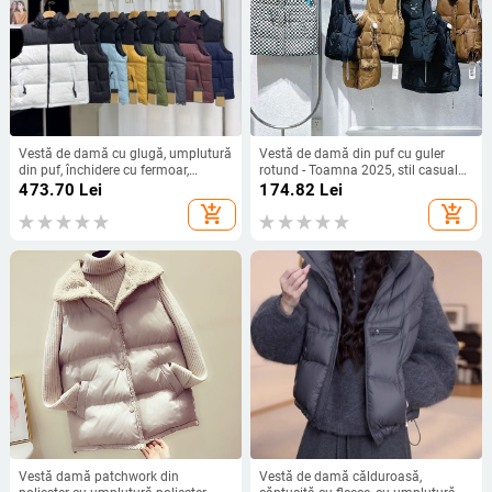
Vestă de damă cu glugă, umplutură
Vestă de damă din puf cu guler
din puf, închidere cu fermoar,
rotund - Toamna 2025, stil casual
țesătură din poliester, croială lejeră
japonez-coreean, 95% poliester,
473.70
Lei
174.82
Lei
spandex
add_shopping_cart
add_shopping_cart
Vestă damă patchwork din
Vestă de damă călduroasă,