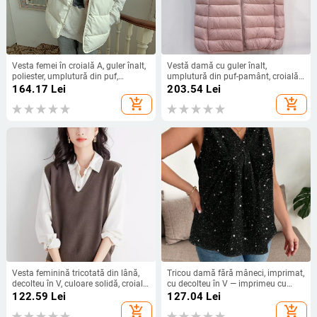
Vesta femei în croială A, guler înalt,
Vestă damă cu guler înalt,
poliester, umplutură din puf,
umplutură din puf-pamânt, croială
închidere cu nasturi pe un singur
Slim, lungime scurtă, căptușită
164.17
Lei
203.54
Lei
rând
add_shopping_cart
add_shopping_cart
Vesta feminină tricotată din lână,
Tricou damă fără mâneci, imprimat,
decolteu în V, culoare solidă, croială
cu decolteu în V — imprimeu cu
lejeră
valuri și puncte, țesătură Milk Silk,
122.59
Lei
127.04
Lei
croială lejeră, poliester 95%+,
add_shopping_cart
add_shopping_cart
Spandex <30%, Vara 2025