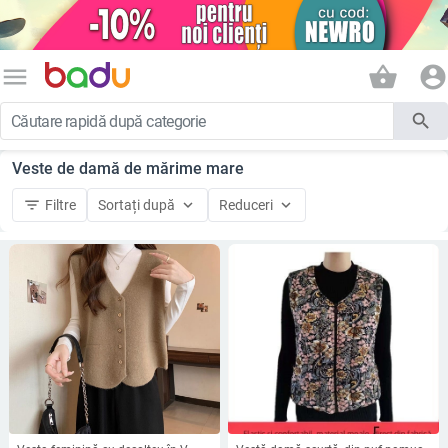
menu
shopping_basket
account_circle
search
Veste de damă de mărime mare
filter_list
keyboard_arrow_down
keyboard_arrow_down
Filtre
Sortați după
Reduceri