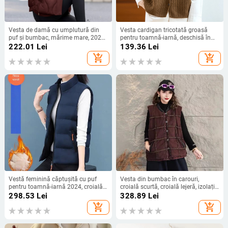
Vesta de damă cu umplutură din
Vesta cardigan tricotată groasă
puf și bumbac, mărime mare, 2025,
pentru toamnă-iarnă, deschisă în
guler înalt, lungime scurtă, stil
față, decolteu în V, mărime plus
222.01
Lei
139.36
Lei
coreean, croială lejeră
add_shopping_cart
add_shopping_cart
Vestă feminină căptușită cu puf
Vesta din bumbac în carouri,
pentru toamnă-iarnă 2024, croială
croială scurtă, croială lejeră, izolație
lejeră, fără mâneci, guler înalt, cald
caldă, stil urban
298.53
Lei
328.89
Lei
add_shopping_cart
add_shopping_cart