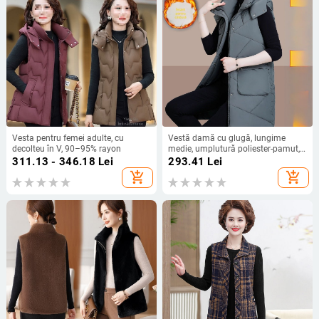
Vesta pentru femei adulte, cu
Vestă damă cu glugă, lungime
decolteu în V, 90–95% rayon
medie, umplutură poliester-pamut,
croială lejeră, fermoar frontal, Iarna
311.13 - 346.18
Lei
293.41
Lei
2024.
add_shopping_cart
add_shopping_cart