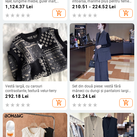
lejer, lungime medie, guler înalt,
intoarsă, mărime plus pentru femei,
bumbac cu umplutură de cașmir
stil retro american, croi elegant
1,124.37
Lei
210.51 - 224.52
Lei
add_shopping_cart
add_shopping_cart
Vestă largă, cu carouri
Set din două piese: vestă fără
contrastante, textură velur-terry
mâneci cu dungi și pantaloni largi
— poliester, compoziție 95%+, stil
292.18
Lei
612.24
Lei
elegant pentru deplasări, guler de
add_shopping_cart
add_shopping_cart
costum, închidere cu nasturi pe un
rând