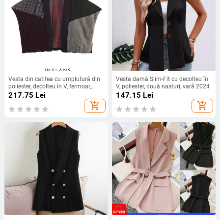
Vesta din catifea cu umplutură din
Vesta damă Slim-Fit cu decolteu în
poliester, decolteu în V, fermoar,
V, poliester, două nasturi, vară 2024
lungime scurtă, pentru femei, stil
217.75
Lei
147.15
Lei
street
add_shopping_cart
add_shopping_cart