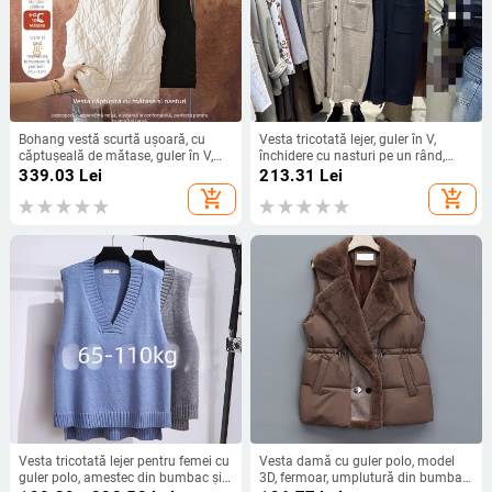
Bohang vestă scurtă ușoară, cu
Vesta tricotată lejer, guler în V,
căptușeală de mătase, guler în V,
închidere cu nasturi pe un rând,
stil cardigan, model romb
buzunar, lungime medie-lungă, stil
339.03
Lei
213.31
Lei
casual japano-coreean
add_shopping_cart
add_shopping_cart
Vesta tricotată lejer pentru femei cu
Vesta damă cu guler polo, model
guler polo, amestec din bumbac și
3D, fermoar, umplutură din bumbac