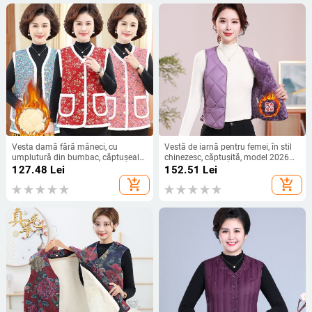
Vesta damă fără mâneci, cu
Vestă de iarnă pentru femei, în stil
umplutură din bumbac, căptușeală
chinezesc, căptușită, model 2026
fleece, model floral, decolteu în V
pentru femei de vârstă mijlocie și
127.48
Lei
152.51
Lei
vârstnice
add_shopping_cart
add_shopping_cart