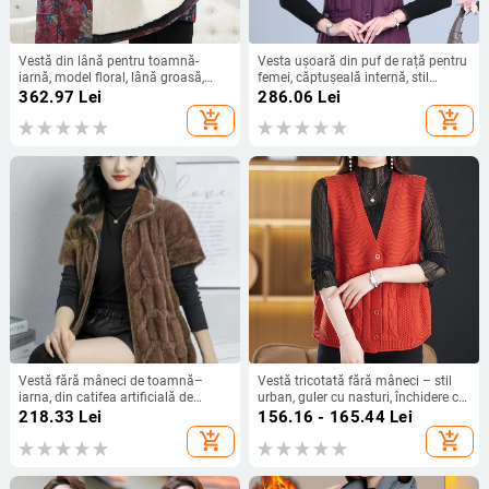
Vestă din lână pentru toamnă-
Vesta ușoară din puf de rață pentru
iarnă, model floral, lână groasă,
femei, căptușeală internă, stil
închidere cu nasturi pe un rând,
cardigan, decolteu în V, croială
362.97
Lei
286.06
Lei
căptușeală cu blană integrată,
lejeră, caldă
add_shopping_cart
add_shopping_cart
căptușeală interioară detașabilă
Vestă fără mâneci de toamnă–
Vestă tricotată fără mâneci – stil
iarna, din catifea artificială de
urban, guler cu nasturi, închidere cu
nurcă, pentru femei mature
trei nasturi, poliester, lungime 50–
218.33
Lei
156.16 - 165.44
Lei
65 cm
add_shopping_cart
add_shopping_cart