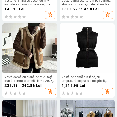
Vesta feminină cu decolteu în V,
Vestă damă scurtă, din puf-pamuc,
închidere cu nasturi pe o singură
elastică, plus size, material mătase
linie, lungime scurtă, model 3D,
lapte
145.15
Lei
131.05 - 154.58
Lei
umplutură din bumbac
add_shopping_cart
add_shopping_cart
Vestă damă cu blană de miel, față
Vestă de damă din lână, cu
dublă, pentru toamnă–iarna 2025,
umplutură de puf alb de gâscă,
croială lejeră, caldă, închidere cu
logo triunghiular decorativ, croială
238.19 - 242.86
Lei
1,315.95
Lei
nasturi pe o linie, cu două buzunare
talie, guler înălțat, fermoar, iarnă
add_shopping_cart
add_shopping_cart
2024