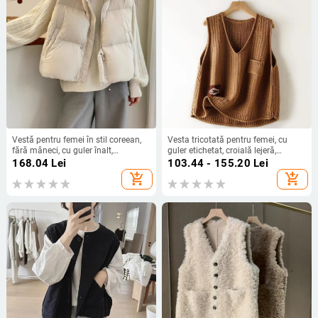
Vestă pentru femei în stil coreean,
Vesta tricotată pentru femei, cu
fără mâneci, cu guler înalt,
guler etichetat, croială lejeră,
umplutură din bumbac, țesătură
primăvara 2025
168.04
Lei
103.44 - 155.20
Lei
poliester-bumbac, croială liberă,
add_shopping_cart
add_shopping_cart
iarna 2025