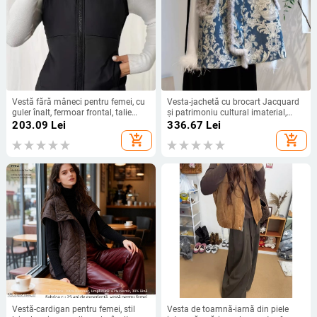
Vestă fără mâneci pentru femei, cu
Vesta-jachetă cu brocart Jacquard
guler înalt, fermoar frontal, talie
și patrimoniu cultural imaterial,
strânsă, lungime normală
guler înalt, închidere cu două
203.09
Lei
336.67
Lei
nasturi, țesătură poliester și
add_shopping_cart
add_shopping_cart
căptușeală, iarnă 2025
Vestă-cardigan pentru femei, stil
Vesta de toamnă-iarnă din piele