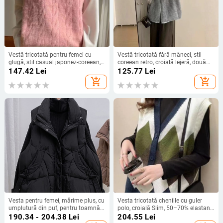
Vestă tricotată pentru femei cu
Vestă tricotată fără mâneci, stil
glugă, stil casual japonez-coreean,
coreean retro, croială lejeră, două
lungime normală 50–65 cm,
nasturi, lână de alpaca, pentru
147.42
Lei
125.77
Lei
material tricotat poliester
femei, multicolor
add_shopping_cart
add_shopping_cart
Vesta pentru femei, mărime plus, cu
Vesta tricotată chenille cu guler
umplutură din puf, pentru toamnă-
polo, croială Slim, 50–70% elastan,
iarna, stil coreean
primăvara 2025
190.34 - 204.38
Lei
204.55
Lei