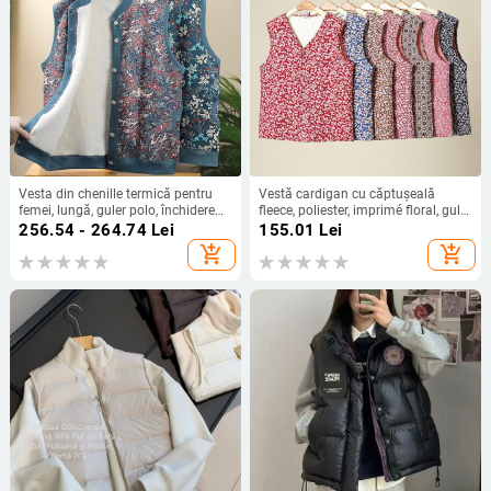
Vesta din chenille termică pentru
Vestă cardigan cu căptușeală
femei, lungă, guler polo, închidere
fleece, poliester, imprimé floral, guler
cu șnur, material Spandex,
în V, închidere cu nasturi pe un rând,
256.54 - 264.74
Lei
155.01
Lei
umplutură acrilic-cotton, primăvară
toamnă 2023
add_shopping_cart
add_shopping_cart
2025