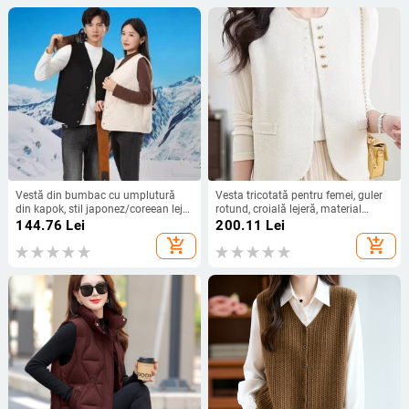
Vestă din bumbac cu umplutură
Vesta tricotată pentru femei, guler
din kapok, stil japonez/coreean lejer,
rotund, croială lejeră, material
croială lejeră, lungime 50–65 cm
acrilic, toamnă 2025
144.76
Lei
200.11
Lei
add_shopping_cart
add_shopping_cart