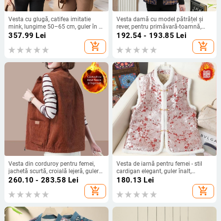
Vesta cu glugă, catifea imitatie
Vesta damă cu model pătrățel și
mink, lungime 50–65 cm, guler în V,
rever, pentru primăvară-toamnă,
lansare toamna 2025
pentru femei de vârstă mijlocie și în
357.99
Lei
192.54 - 193.85
Lei
vârstă, exterior versatil
add_shopping_cart
add_shopping_cart
Vesta din corduroy pentru femei,
Vesta de iarnă pentru femei - stil
jachetă scurtă, croială lejeră, guler
cardigan elegant, guler înalt,
înalt, toamnă-iarnă, mărime plus
material poliester, umplutură
260.10 - 283.58
Lei
180.13
Lei
poliester-bumbac
add_shopping_cart
add_shopping_cart