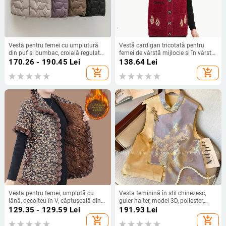
Vestă pentru femei cu umplutură
Vestă cardigan tricotată pentru
din puf și bumbac, croială regulată,
femei de vârstă mijlocie și în vârstă,
guler polo, fermoar, lungime 50–65
croială lejeră, primăvară-toamnă
170.26 - 190.45
Lei
138.64
Lei
cm, lansare primăvara 2025
add_shopping_cart
add_shopping_cart
Vesta pentru femei, umplută cu
Vesta feminină în stil chinezesc,
lână, decolteu în V, căptușeală din
guler halter, model 3D, poliester,
fleece, îmbrăcăminte de iarnă 2025
conținut 50-70%
129.35 - 129.59
Lei
191.93
Lei
add_shopping_cart
add_shopping_cart