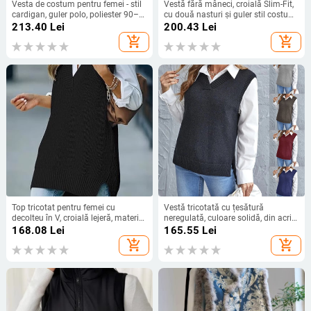
Vesta de costum pentru femei - stil
Vestă fără mâneci, croială Slim-Fit,
cardigan, guler polo, poliester 90–
cu două nasturi și guler stil costum,
95%
poliester 95%+, primăvara 2025
213.40
Lei
200.43
Lei
casual
add_shopping_cart
add_shopping_cart
Top tricotat pentru femei cu
Vestă tricotată cu țesătură
decolteu în V, croială lejeră, material
neregulată, culoare solidă, din acril,
poliester
lungime medie, pentru femei adulte
168.08
Lei
165.55
Lei
add_shopping_cart
add_shopping_cart