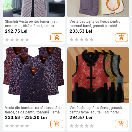
Shanlidi Vestă pentru femei în stil
Vestă căptușită cu fleece pentru
occidental, fără mâneci, pentru
toamnă-iarnă, groasă și caldă
primăvară, toamnă și iarnă, mărime
pentru adulți
292.75
Lei
233.53
Lei
plus
add_shopping_cart
add_shopping_cart
Vesta din bumbac cu căptușeală de
Vestă căptușită cu fleece, groasă,
fleece, caldă pentru toamnă–iarnă,
pentru femei adulte — stil floral
pentru femei
vintage toamnă-iarnă
233.53 - 235.30
Lei
294.67
Lei
add_shopping_cart
add_shopping_cart