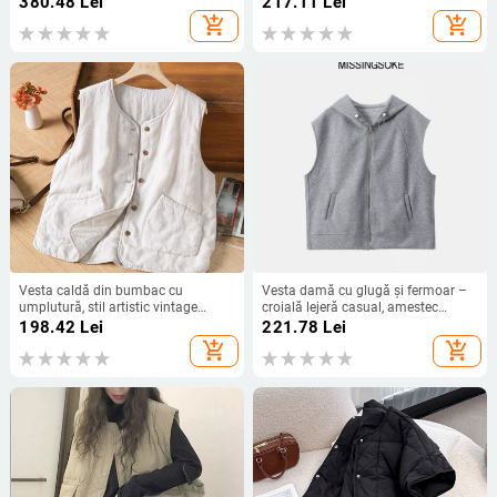
380.48
Lei
217.11
Lei
add_shopping_cart
add_shopping_cart
Vesta caldă din bumbac cu
Vesta damă cu glugă și fermoar –
umplutură, stil artistic vintage
croială lejeră casual, amestec
pentru femei
bumbac/poliester (50–70%
198.42
Lei
221.78
Lei
bumbac, 30–50% poliester), guler
add_shopping_cart
add_shopping_cart
înalt, toamnă 2025