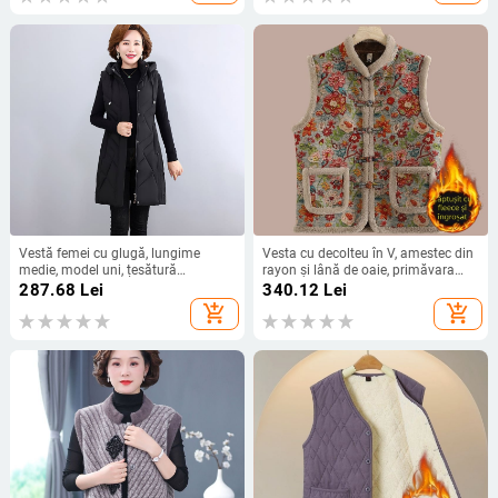
Vestă femei cu glugă, lungime
Vesta cu decolteu în V, amestec din
medie, model uni, țesătură
rayon și lână de oaie, primăvara
poliesterică
2025
287.68
Lei
340.12
Lei
add_shopping_cart
add_shopping_cart