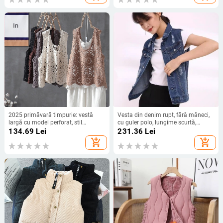
2025 primăvară timpurie: vestă
Vesta din denim rupt, fără mâneci,
largă cu model perforat, stil
cu guler polo, lungime scurtă,
european, plus size, top fără mâneci
închidere frontală cu nasturi pe un
134.69
Lei
231.36
Lei
rând, croială lejeră, 90–95%
add_shopping_cart
add_shopping_cart
bumbac