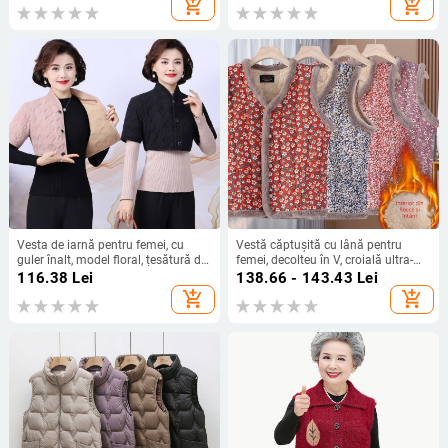
add_shopping_cart
add_shopping_cart
Vesta de iarnă pentru femei, cu
Vestă căptușită cu lână pentru
guler înalt, model floral, țesătură din
femei, decolteu în V, croială ultra-
poliester, umplutură poliester-coton,
scurtă în formă A, material exterior
116.38
Lei
138.66 - 143.43
Lei
croială lejeră
din rayon, nasture frontal unic
add_shopping_cart
add_shopping_cart