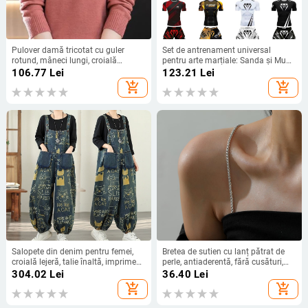
Pulover damă tricotat cu guler
Set de antrenament universal
rotund, mâneci lungi, croială
pentru arte marțiale: Sanda și Muay
normală, amestec din fibre de bază
Thai, tricou cu mânecă scurtă și
106.77
Lei
123.21
Lei
(viscose-poliester)
pantaloni scurți, set din două piese
add_shopping_cart
add_shopping_cart
Salopete din denim pentru femei,
Bretea de sutien cu lanț pătrat de
croială lejeră, talie înaltă, imprimeu,
perle, antiaderentă, fără cusături,
amestec poliester 30–50%,
metalică, cu detalii decupate,
304.02
Lei
36.40
Lei
Primăvara 2026
lansare primăvara 2025
add_shopping_cart
add_shopping_cart