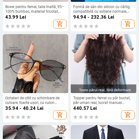
Boxer pentru femei, talie înaltă, 95–
Formă de sân din silicon cu cârlig,
100% bumbac, material tricotat,
compatibilă cu sutiene normale,
căptușeală de bumbac la zona
inserție extinsă subraț pentru
43.99
Lei
94.94 - 232.36
Lei
crosei, strângere abdominală
mărire și grosime
add_shopping_cart
add_shopping_cart
Ochelari de citit cu schimbare de
Topper pentru femei cu păr buclat,
culoare, foarte ușori, cu culori
păr uman real, lucrat manual
contrastante, stil modern pentru
complet, volum, model micro-roll
35.94 - 40.24
Lei
440.57
Lei
adulți de vârstă mijlocie și vârstnici,
reissue block, origine Henan
add_shopping_cart
add_shopping_cart
ramă rotundă retro, protecție
împotriva luminii albastre