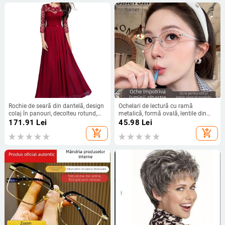
Rochie de seară din dantelă, design
Ochelari de lectură cu ramă
colaj în panouri, decolteu rotund,
metalică, formă ovală, lentile din
mâneci lungi, toamnă 2023, fustă
policarbonat, protecție împotriva
171.91
Lei
45.98
Lei
lungă cu croială largă
luminii albastre, stil vintage
add_shopping_cart
add_shopping_cart