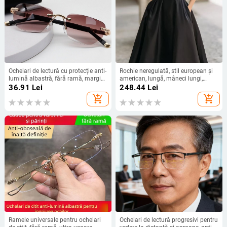
Ochelari de lectură cu protecție anti-
Rochie neregulată, stil european și
lumină albastră, fără ramă, margini
american, lungă, mâneci lungi,
diamantate cu tăiere fină, claritate
poliester
36.91
Lei
248.44
Lei
înaltă pentru persoane în vârstă,
add_shopping_cart
add_shopping_cart
primăvara 2025
Ramele universale pentru ochelari
Ochelari de lectură progresivi pentru