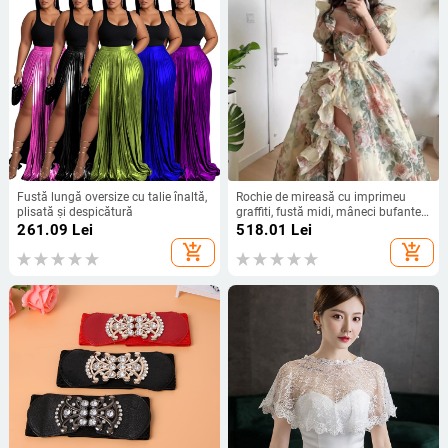
Fustă lungă oversize cu talie înaltă,
Rochie de mireasă cu imprimeu
plisată și despicătură
graffiti, fustă midi, mâneci bufante,
decolteu pătrat, talie înaltă
261.09
Lei
518.01
Lei
add_shopping_cart
add_shopping_cart