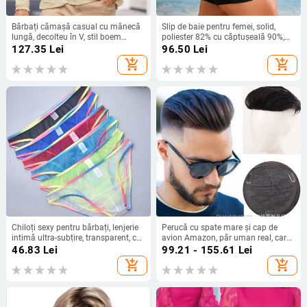
Bărbați cămașă casual cu mânecă
Slip de baie pentru femei, solid,
lungă, decolteu în V, stil boem
poliester 82% cu căptușeală 90%,
renascentist, patru anotimpuri,
pentru adulți
127.35
Lei
96.50
Lei
bumbac, top pentru bărbați
add_shopping_cart
add_shopping_cart
Chiloți sexy pentru bărbați, lenjerie
Perucă cu spate mare și cap de
intimă ultra-subțire, transparent, cu
avion Amazon, păr uman real, care
margini curcubeu, plasă sexy,
acoperă capul chel, perucă
46.83
Lei
99.21 - 155.61
Lei
lenjerie intimă pentru bărbați B903
respirabilă și confortabilă pentru
add_shopping_cart
add_shopping_cart
bărbați, pentru recreere, pentru
bărbați