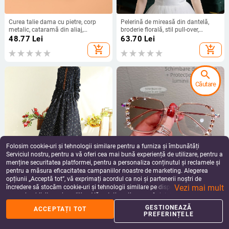
Curea talie dama cu pietre, corp
Pelerină de mireasă din dantelă,
metalic, cataramă din aliaj,
broderie florală, stil pull-over,
închidere cu cataramă
estetică japanozo-coreeană
48.77
Lei
63.70
Lei
drăguță
add_shopping_cart
add_shopping_cart
search
Căutare
Folosim cookie-uri și tehnologii similare pentru a furniza și îmbunătăți
Serviciul nostru, pentru a vă oferi cea mai bună experiență de utilizare, pentru a
menține securitatea platformei, pentru a personaliza conținutul și reclamele și
pentru a măsura eficacitatea campaniilor noastre de marketing. Alegerea
Rochie lungă în stil vintage, cu
Ramă de ochelari cu culoare ce se
opțiunii „Acceptă tot”, vă exprimați acordul ca noi și partenerii noștri de
dantelă floral multicoloră pe
schimbă, protecție împotriva luminii
Vezi mai mult
margine, talie medie, croială A-line,
albastre pentru presbiopie, ramă
încredere să stocăm cookie-uri și tehnologii similare pe dispozitivul dvs. în
197.63
Lei
62.31
Lei
guler rotund, mâneci lungi, material
mare pătrată, lentile plano, stil
scopuri publicitare și analitice. Vă puteți gestiona preferințele în orice moment
add_shopping_cart
add_shopping_cart
din bumbac și in
coreean de lux, anti-radiație
făcând clic pe „Gestionează preferințele”. Pentru mai multe informații, vă
GESTIONEAZĂ
ACCEPTAȚI TOT
rugăm să consultați
Politica noastră de confidențialitate
.
PREFERINȚELE