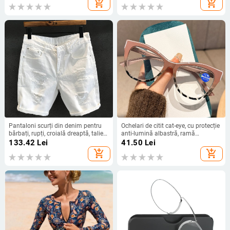
add_shopping_cart
add_shopping_cart
Pantaloni scurți din denim pentru
Ochelari de citit cat-eye, cu protecție
bărbați, rupți, croială dreaptă, talie
anti-lumină albastră, ramă
medie, 70% bumbac, spălați
completă, brațe cu arc, pentru adulți
133.42
Lei
41.50
Lei
add_shopping_cart
add_shopping_cart