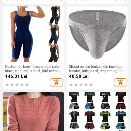
înot
Costum de baie întreg, model color-
Slipuri pentru bărbați din bumbac
block, cu bureți la bust, fără mâneci,
tricotat, talie joasă, respirabile, 90–
poliester
95% bumbac
146.31
Lei
48.58
Lei
add_shopping_cart
add_shopping_cart