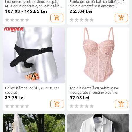
Instrument pentru extensii de păr,
Pantaloni de bărbați cu talie înaltă,
6D a doua generație, aplicație fără
croială dreaptă, din amestec
cusur, model YM
elastan poliester, închidere cu
107.93 - 142.65
Lei
253.04
Lei
nasturi, fără călcare
add_shopping_cart
add_shopping_cart
Chiloți bărbați Ice Silk, cu buzunar
Top din dantelă cu paiete, cupe
separat
încorporate și susținere cu tije
37.79
Lei
97.08
Lei
add_shopping_cart
add_shopping_cart