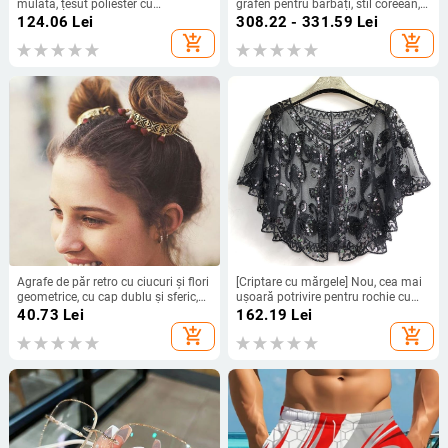
mulată, țesut poliester cu
grafen pentru bărbați, stil coreean,
căptușeală la nivelul sânilor, fără
casual, cu glugă, îngroșată, caldă,
124.06
Lei
308.22 - 331.59
Lei
mâneci, potrivit pentru înot.
din bumbac, vestă de bumbac auriu
add_shopping_cart
add_shopping_cart
negru pentru bărbați
Agrafe de păr retro cu ciucuri și flori
[Criptare cu mărgele] Nou, cea mai
geometrice, cu cap dublu și sferic,
ușoară potrivire pentru rochie cu
pentru comerț exterior, AliExpress,
străluciri din industria grea, șal cu
40.73
Lei
162.19
Lei
Amazon, accesorii de păr
mărgele și paiete, jachetă cu paiete
add_shopping_cart
add_shopping_cart