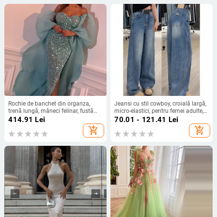
Rochie de banchet din organza,
Jeansi cu stil cowboy, croială largă,
trenă lungă, mâneci felinar, fustă
micro-elastici, pentru femei adulte,
lungă — Primăvara 2024
iarna 2025
414.91
Lei
70.01 - 121.41
Lei
add_shopping_cart
add_shopping_cart