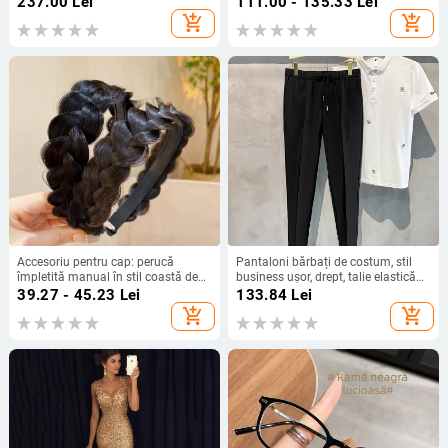
237.00
Lei
111.00 - 135.33
Lei
poliester
dreaptă
add_shopping_cart
add_shopping_cart
Accesoriu pentru cap: perucă
Pantaloni bărbați de costum, stil
împletită manual în stil coastă de
business ușor, drept, talie elastică
pește, pe bandă pentru păr cu dinți
cu șnur, 95% poliester
39.27 - 45.23
Lei
133.84
Lei
antiderapare, vârf înalt; Mingfeng
add_shopping_cart
add_shopping_cart
Jewelry; Material: Perucă; Tratare:
Handmade; Nr. producției
MF901239