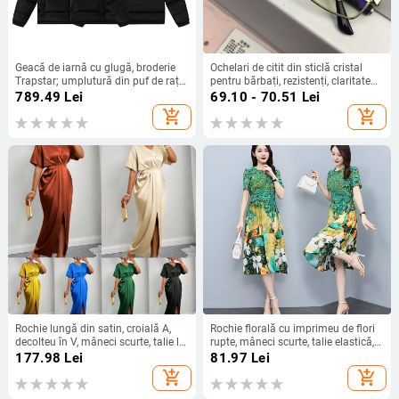
Geacă de iarnă cu glugă, broderie
Ochelari de citit din sticlă cristal
Trapstar; umplutură din puf de rață
pentru bărbați, rezistenți, claritate
alb; rezistentă la vânt; umplere 95;
înaltă, protecție împotriva luminii
789.49
Lei
69.10 - 70.51
Lei
550 puf; îmbrăcăminte exterioară
albastre, 100/200/250/300 dioptrii
add_shopping_cart
add_shopping_cart
de iarnă unisex
Rochie lungă din satin, croială A,
Rochie florală cu imprimeu de flori
decolteu în V, mâneci scurte, talie la
rupte, mâneci scurte, talie elastică,
nivel mediu, deschizătură frontală,
guler cu volane, lungime midi
177.98
Lei
81.97
Lei
uni, satin poliester.
add_shopping_cart
add_shopping_cart