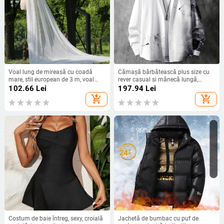
Voal lung de mireasă cu coadă
Cămașă bărbătească plus size cu
mare, stil european de 3 m, voal
rever casual și mânecă lungă,
dublu strat, alb, pentru fotografie
cerneală - DH202
102.66
Lei
197.94
Lei
transfrontalieră
add_shopping_cart
add_shopping_cart
Costum de baie întreg, sexy, croială
Jachetă de bumbac cu puf de