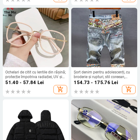
Ochelari de citit cu lentile din rășină;
Șort denim pentru adolescenți, cu
protecție împotriva radiației, UV și
broderie și rupturi, stil coreean,
luminii albastre; vedere aproape și
croială slim, micro-elastic, vară
51.40 - 57.84
Lei
154.73 - 175.76
Lei
la distanță; ramă cu cadru complet
add_shopping_cart
add_shopping_cart
din TR metal.