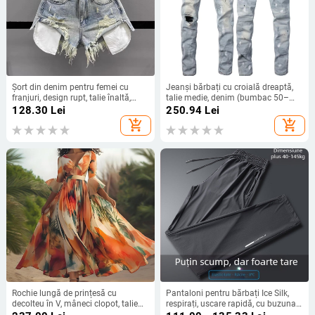
Șort din denim pentru femei cu
Jeanși bărbați cu croială dreaptă,
franjuri, design rupt, talie înaltă,
talie medie, denim (bumbac 50–
croială largă, lungime 3/4
70%), aplicații
128.30
Lei
250.94
Lei
add_shopping_cart
add_shopping_cart
Rochie lungă de prințesă cu
Pantaloni pentru bărbați Ice Silk,
decolteu în V, mâneci clopot, talie
respirați, uscare rapidă, cu buzunar
înaltă, imprimeu geometric,
pe fermoar, talie medie, croială