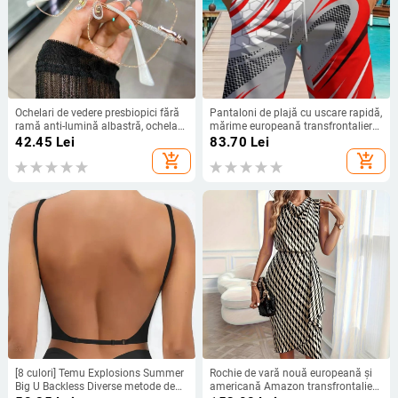
Ochelari de vedere presbiopici fără
Pantaloni de plajă cu uscare rapidă,
ramă anti-lumină albastră, ochelari
mărime europeană transfrontalieră,
de vedere la modă pentru femei, cu
pantaloni scurți de baie
42.45
Lei
83.70
Lei
margini tăiate, pentru vârstnici,
impermeabili, pantaloni scurți
add_shopping_cart
add_shopping_cart
populari pe TikTok, ochelari de
casual pentru bărbați la malul mării
vedere presbiopici cu diamante
încorporate
[8 culori] Temu Explosions Summer
Rochie de vară nouă europeană și
Big U Backless Diverse metode de
americană Amazon transfrontalieră