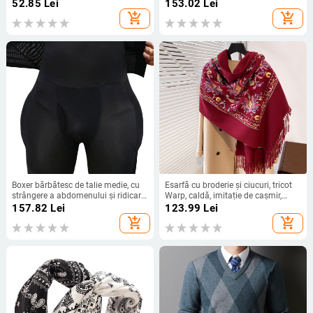
purtare Stripe Sutien European și
pentru femei, la modă, cu dungi,
52.85
Lei
153.02
Lei
American Amazon Shein
imprimată, cu guler leagăn, fără
add_shopping_cart
add_shopping_cart
mâneci, cu talie
Boxer bărbătesc de talie medie, cu
Esarfă cu broderie și ciucuri, tricot
strângere a abdomenului și ridicare
Warp, caldă, imitație de cașmir,
a fesierilor | Poliester 90–95% |
poliester-bumbac, stil etnic vintage,
157.82
Lei
123.99
Lei
Culoare solidă
pentru iarnă
add_shopping_cart
add_shopping_cart