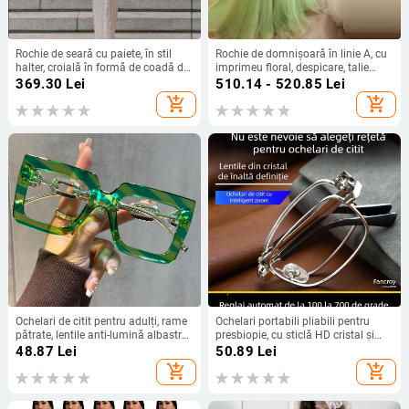
Rochie de seară cu paiete, în stil
Rochie de domnișoară în linie A, cu
halter, croială în formă de coadă de
imprimeu floral, despicare, talie
pește, lungă, talie înaltă
înaltă, fustă lungă
369.30
Lei
510.14 - 520.85
Lei
add_shopping_cart
add_shopping_cart
Ochelari de citit pentru adulți, rame
Ochelari portabili pliabili pentru
pătrate, lentile anti-lumină albastră,
presbiopie, cu sticlă HD cristal și
cadru complet, lentile din
reglaj automat al dioptriilor, rame
48.87
Lei
50.89
Lei
policarbonat
metalice pătrate, stil vintage pentru
add_shopping_cart
add_shopping_cart
seniori