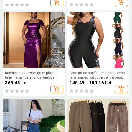
căptușeală poliester/spandex
add_shopping_cart
add_shopping_cart
Rochie din poliester, guler pătrat,
Costum de baie întreg pentru femei,
talie înaltă, fustă lungă, fermoar
fără mâneci, cu cupă pentru bust
fără suport metalic, material 82%
363.48
Lei
145.49 - 150.16
Lei
poliester, căptușeală 100% poliester
add_shopping_cart
add_shopping_cart