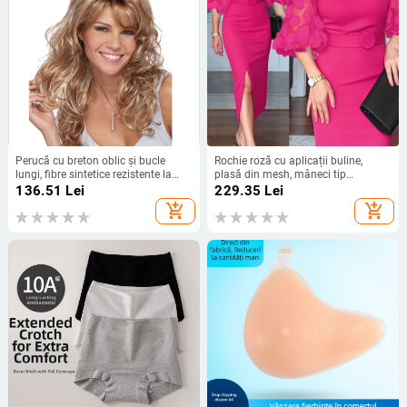
Perucă cu breton oblic și bucle
Rochie roză cu aplicații buline,
lungi, fibre sintetice rezistente la
plasă din mesh, mâneci tip
temperatură, stil vedetă
lanternă, talie accentuată, croială
136.51
Lei
229.35
Lei
bodycon, lungime midi
add_shopping_cart
add_shopping_cart