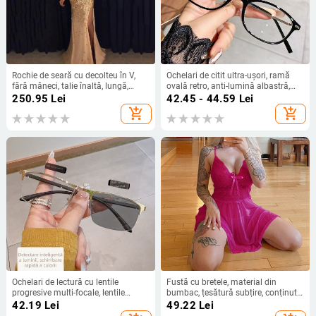
Rochie de seară cu decolteu în V,
Ochelari de citit ultra-ușori, ramă
fără mâneci, talie înaltă, lungă,
ovală retro, anti-lumină albastră,
fustă în croi leagăn, poliester,
lentile monofocale
250.95
Lei
42.45 - 44.59
Lei
fermoar
add_shopping_cart
add_shopping_cart
Ochelari de lectură cu lentile
Fustă cu bretele, material din
progresive multi-focale, lentile
bumbac, țesătură subțire, conținut
fotokromice și protecție împotriva
principal de țesătură 30-50%
42.19
Lei
49.22
Lei
luminii albastre, protecție UV