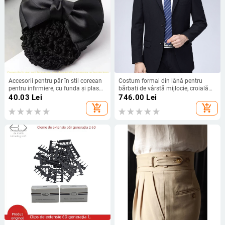
Accesorii pentru păr în stil coreean
Costum formal din lână pentru
pentru infirmiere, cu funda și plasă
bărbați de vârstă mijlocie, croială
de păr
lejeră, sacou cu nasturi pe un rând,
40.03
Lei
746.00
Lei
închidere cu două nasturi, guler de
add_shopping_cart
add_shopping_cart
costum, 65% lână, căptușeală
poliester, culoare solidă, pentru
primăvară-toamnă