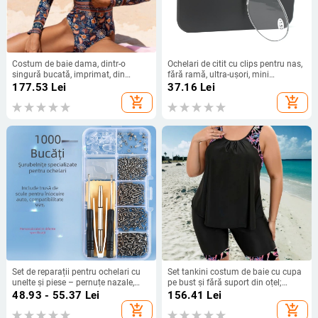
Costum de baie dama, dintr-o
Ochelari de citit cu clips pentru nas,
singură bucată, imprimat, din
fără ramă, ultra-ușori, mini
nailon, căptușălă poliester cu
compacte, lentile PC, stil oval
177.53
Lei
37.16
Lei
elastan
add_shopping_cart
add_shopping_cart
Set de reparații pentru ochelari cu
Set tankini costum de baie cu cupa
unelte și piese – pernuțe nazale,
pe bust și fără suport din oțel;
piulițe și șaibe, șuruburi și
material poliester; conținut poliester
48.93 - 55.37
Lei
156.41
Lei
șurubelniță pentru ochelari fără
82%; model dungi sau uni;
add_shopping_cart
add_shopping_cart
rame
elasticitate înaltă; potrivit pentru