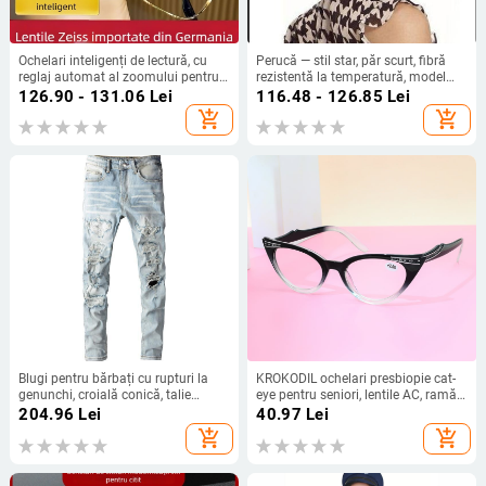
Ochelari inteligenți de lectură, cu
Perucă — stil star, păr scurt, fibră
reglaj automat al zoomului pentru
rezistentă la temperatură, model
vedere la aproape și la distanță,
M8129, poate fi vopsită și pregătită
126.90 - 131.06
Lei
116.48 - 126.85
Lei
protecție HD împotriva luminii
pentru permanent
add_shopping_cart
add_shopping_cart
albastre, lentile cu mai multe lentile
pentru oboseala ochilor
Blugi pentru bărbați cu rupturi la
KROKODIL ochelari presbiopie cat-
genunchi, croială conică, talie
eye pentru seniori, lentile AC, ramă
medie, închidere cu nasturi, denim
PC, pentru vedere la distanță și
204.96
Lei
40.97
Lei
din bumbac
aproape
add_shopping_cart
add_shopping_cart