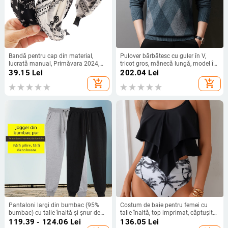
Bandă pentru cap din material,
Pulover bărbătesc cu guler în V,
lucrată manual, Primăvara 2024,
tricot gros, mânecă lungă, model în
Stil Chinez Nou
carouri
39.15
Lei
202.04
Lei
add_shopping_cart
add_shopping_cart
Pantaloni largi din bumbac (95%
Costum de baie pentru femei cu
bumbac) cu talie înaltă și șnur de
talie înaltă, top imprimat, căptușit
reglare
la bust, material nylon/spandex,
119.39 - 124.06
Lei
136.05
Lei