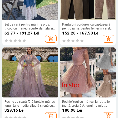
Set de vară pentru mărime plus:
Pantaloni corduroy cu căptușeală
tricou cu mâneci scurte, dantelă și
pentru iarnă, pentru femei în vârstă,
fustă denim midi
stil haarem.
62.77 - 191.27
Lei
152.20 - 167.50
Lei
add_shopping_cart
add_shopping_cart
Rochie de seară fără bretele, mâneci
Rochie Yuqi cu mâneci lungi, talie
lungi, talie medie, siluetă sirenă cu
înaltă, croială A, lungime midi,
fustă lungă, material poliester
țesătură din amestec tussah
329.16
Lei
180.98
Lei
elastan (80–90%).
mătăsă și viscoză, conținutul
add_shopping_cart
add_shopping_cart
principal al țesăturii până la 30%