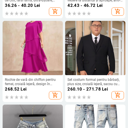
de citit, fără ramă, ultra-ușoare,
vedere la distanță și aproape, anti-
aspect natural, vizual subțiază fața,
lumină albastră, multifocali, pentru
36.26 - 40.20
Lei
42.43 - 46.72
Lei
compatibile cu lentile pentru
bărbați și femei, zoom inteligent,
add_shopping_cart
add_shopping_cart
prezbiopie, protecție împotriva
ușori
luminii albastre, stil inspirat din
estetică chineză
Rochie de vară din chiffon pentru
Set costum formal pentru bărbați,
femei, croială lejeră, design în
plus size, croială lejeră, sacou cu
straturi, guler rotund, mâneci clopot,
două nasturi, material poliester, fără
268.52
Lei
260.10 - 271.78
Lei
lungă, siluetă în stil tort
călcare, vară
add_shopping_cart
add_shopping_cart