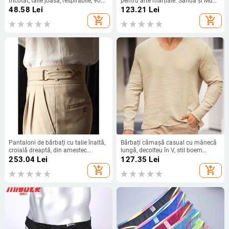
tricotat, talie joasă, respirabile, 90–
pentru arte marțiale: Sanda și Muay
95% bumbac
Thai, tricou cu mânecă scurtă și
48.58
Lei
123.21
Lei
pantaloni scurți, set din două piese
add_shopping_cart
add_shopping_cart
Pantaloni de bărbați cu talie înaltă,
Bărbați cămașă casual cu mânecă
croială dreaptă, din amestec
lungă, decolteu în V, stil boem
elastan poliester, închidere cu
renascentist, patru anotimpuri,
253.04
Lei
127.35
Lei
nasturi, fără călcare
bumbac, top pentru bărbați
add_shopping_cart
add_shopping_cart