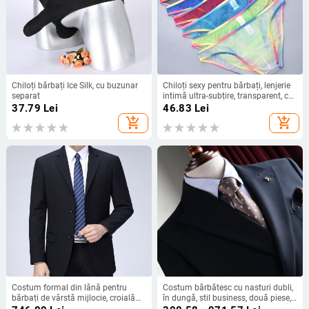
Chiloți bărbați Ice Silk, cu buzunar
Chiloți sexy pentru bărbați, lenjerie
separat
intimă ultra-subțire, transparent, cu
margini curcubeu, plasă sexy,
37.79
Lei
46.83
Lei
lenjerie intimă pentru bărbați B903
add_shopping_cart
add_shopping_cart
Costum formal din lână pentru
Costum bărbătesc cu nasturi dubli,
bărbați de vârstă mijlocie, croială
în dungă, stil business, două piese,
lejeră, sacou cu nasturi pe un rând,
pentru nuntă