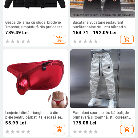
Geacă de iarnă cu glugă, broderie
Bucătărie Bucătărie restaurant
Trapstar; umplutură din puf de rață
bucătar haine de lucru bărbați și
alb; rezistentă la vânt; umplere 95;
femei mânecă lungă mânecă
789.49
Lei
154.71 - 192.09
Lei
550 puf; îmbrăcăminte exterioară
scurtă hotel cantină restaurant
add_shopping_cart
add_shopping_cart
de iarnă unisex
bucătar haine primăvară și toamnă
vară
Lenjerie intimă triunghiulară din
Pantaloni sport pentru bărbați, de
piele pentru bărbați, talie joasă sexy,
primăvară și toamnă, stil coreean,
geantă convexă în U, chiloți pentru
cu uscare rapidă, lejeri, cu picior,
55.99
Lei
175.08
Lei
bărbați, sursă transfrontalieră,
Haren, la modă, culoare solidă,
add_shopping_cart
add_shopping_cart
Europa și Statele Unite
pantaloni all-match