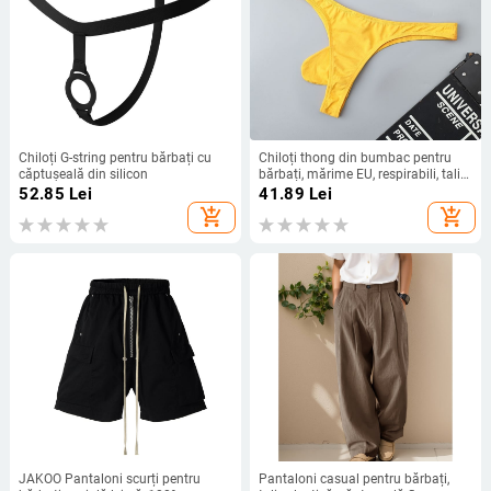
Chiloți G-string pentru bărbați cu
Chiloți thong din bumbac pentru
căptușeală din silicon
bărbați, mărime EU, respirabili, talie
joasă, culoare solidă, design în
52.85
Lei
41.89
Lei
formă de U
add_shopping_cart
add_shopping_cart
JAKOO Pantaloni scurți pentru
Pantaloni casual pentru bărbați,