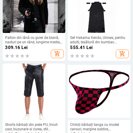
Palton din lână cu guler de blană,
Set Hakama Kendo, Unisex, pentru
nasturi pe un rând, lungime medie,
adulți, țesătură din bumbac
gros
amestec
309.16
Lei
555.41
Lei
add_shopping_cart
add_shopping_cart
Shorts bărbați din piele PU, tricot
Chiloți bărbați tanga cu model
ușor, buzunare și curea, stil
carouri, margine subțire,