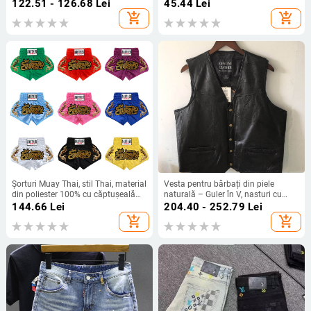
business casual
confortabili și respirabili
122.51 - 126.68
Lei
45.44
Lei
add_shopping_cart
add_shopping_cart
Șorturi Muay Thai, stil Thai, material
Vesta pentru bărbați din piele
din poliester 100% cu căptușeală
naturală – Guler în V, nasturi cu
din poliester, pentru arte marțiale,
închidere simplă, croială dreaptă,
144.66
Lei
204.40 - 252.79
Lei
fitness și antrenamente extreme.
stil cardigan lejer, din piele de miel
add_shopping_cart
add_shopping_cart