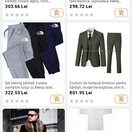
bărbați, croială lejeră, 100%
talie elastică, căptușeală fleece,
bumbac, RO-stil streetwear, vara
lungi, croială lejeră, Lycra țesătură,
303.66
Lei
298.72
Lei
2025
potriviți pentru toate sezoanele
add_shopping_cart
add_shopping_cart
Set trening bărbați 3 piese:
Costum de mireasă Amazon pentru
pantaloni lungi cu fleece, talie
bărbați, model herringbone, slim fit,
medie, croială mulată, imprimeu cu
din trei piese, cadou de nuntă
322.53
Lei
801.95
Lei
litere
pentru bărbați, pentru serviciu și
add_shopping_cart
add_shopping_cart
timp liber