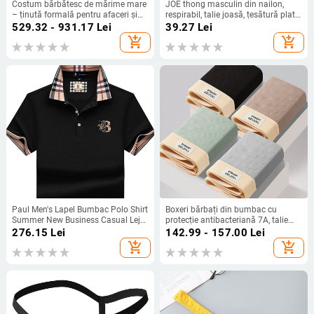
Costum bărbătesc de mărime mare
JOE thong masculin din nailon,
– ținută formală pentru afaceri și
respirabil, talie joasă, țesătură plată,
nuntă
căptușeală 70–80% nailon
529.32 - 931.17
Lei
39.27
Lei
add_shopping_cart
add_shopping_cart
Paul Men's Lapel Bumbac Polo Shirt
Boxeri bărbați din bumbac cu
Summer New Business Casual Lejer
protecție antibacteriană 7A, talie
cu mânecă scurtă T-shirt bărbați la
medie, uscare rapidă și respirabili
276.15
Lei
142.99 - 157.00
Lei
modă
add_shopping_cart
add_shopping_cart