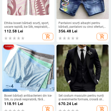
Ethika boxeri bărbați scurți, sport,
Pantaloni scurți albaștri pentru
uscare rapidă, Ice Silk, respirabili,
bărbați, pantaloni cu cinci sferturi,
anti-frecare în zona inghinală
vopsiți la modă, pentru bărbați,
112.58
Lei
356.48
Lei
export de pe Aliexpress, pentru
add_shopping_cart
add_shopping_cart
bărbați
Boxeri bărbați antibacterieni din Ice-
Set costum masculin pentru nunți
Silk, cu plasă respirabilă, fără
și evenimente formale, croială slim,
cusături, pentru vară.
rever clasic cu nasturi la un rând,
118.91
Lei
670.24
Lei
100% poliester, potrivit primăvară și
add_shopping_cart
add_shopping_cart
toamnă