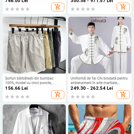
746.00
Lei
300.58 - 971.57
Lei
închidere cu două nasturi, guler de
add_shopping_cart
add_shopping_cart
costum, 65% lână, căptușeală
poliester, culoare solidă, pentru
primăvară-toamnă
Șorturi bărbătești din bumbac
Uniformă de Tai Chi brodată pentru
100%, model cu cinci puncte,
antrenament în arte marțiale,
croială lejeră, elasticitate ușoară
unisex, pentru adulți, pentru sesiuni
156.66
Lei
249.30 - 262.54
Lei
de dimineață în toamnă
add_shopping_cart
add_shopping_cart