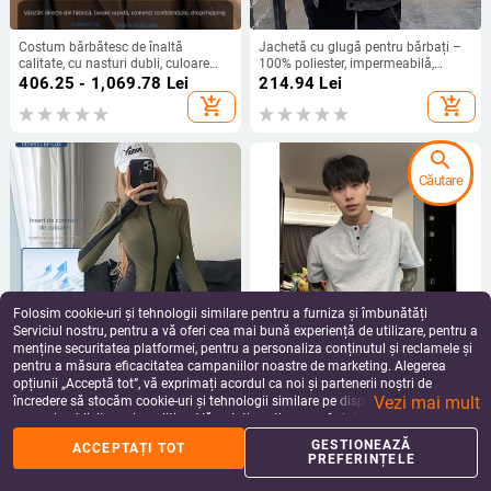
Costum bărbătesc de înaltă
Jachetă cu glugă pentru bărbați –
calitate, cu nasturi dubli, culoare
100% poliester, impermeabilă,
maro, potrivit pentru nunți și
fermoar, croială lejeră, pentru
406.25 - 1,069.78
Lei
214.94
Lei
evenimente oficiale, vestimentație
primăvară și toamnă
add_shopping_cart
add_shopping_cart
business
search
Căutare
Folosim cookie-uri și tehnologii similare pentru a furniza și îmbunătăți
Serviciul nostru, pentru a vă oferi cea mai bună experiență de utilizare, pentru a
menține securitatea platformei, pentru a personaliza conținutul și reclamele și
pentru a măsura eficacitatea campaniilor noastre de marketing. Alegerea
Geacă sport pentru yoga, croială
Tricou bărbați cu mâneci scurte,
opțiunii „Acceptă tot”, vă exprimați acordul ca noi și partenerii noștri de
slim, guler înalt, fermoar, mâneci
fără guler, guler rotund, respirabil
Vezi mai mult
lungi, model cu contrast (Toamnă,
din amestec bumbac-poliester, ușor
încredere să stocăm cookie-uri și tehnologii similare pe dispozitivul dvs. în
215.10
Lei
98.62
Lei
75% nailon)
pentru vară
scopuri publicitare și analitice. Vă puteți gestiona preferințele în orice moment
add_shopping_cart
add_shopping_cart
făcând clic pe „Gestionează preferințele”. Pentru mai multe informații, vă
GESTIONEAZĂ
ACCEPTAȚI TOT
rugăm să consultați
Politica noastră de confidențialitate
.
PREFERINȚELE