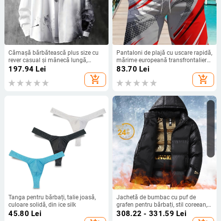
Cămașă bărbătească plus size cu
Pantaloni de plajă cu uscare rapidă,
rever casual și mânecă lungă,
mărime europeană transfrontalieră,
cerneală - DH202
pantaloni scurți de baie
197.94
Lei
83.70
Lei
impermeabili, pantaloni scurți
add_shopping_cart
add_shopping_cart
casual pentru bărbați la malul mării
Tanga pentru bărbați, talie joasă,
Jachetă de bumbac cu puf de
culoare solidă, din ice silk
grafen pentru bărbați, stil coreean,
casual, cu glugă, îngroșată, caldă,
45.80
Lei
308.22 - 331.59
Lei
din bumbac, vestă de bumbac auriu