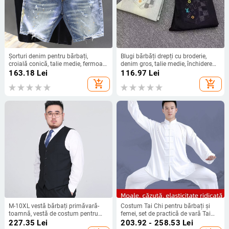
Șorturi denim pentru bărbați,
Blugi bărbăți drepți cu broderie,
croială conică, talie medie, fermoar
denim gros, talie medie, închidere
frontal, material din denim de
cu șiret, purtare zilnică
163.18
Lei
116.97
Lei
bumbac
add_shopping_cart
add_shopping_cart
M-10XL vestă bărbați primăvară-
Costum Tai Chi pentru bărbați și
toamnă, vestă de costum pentru
femei, set de practică de vară Tai
domni, plus size până la 150 kg
Chi, stil chinezesc de reprezentație
227.35
Lei
203.92 - 258.53
Lei