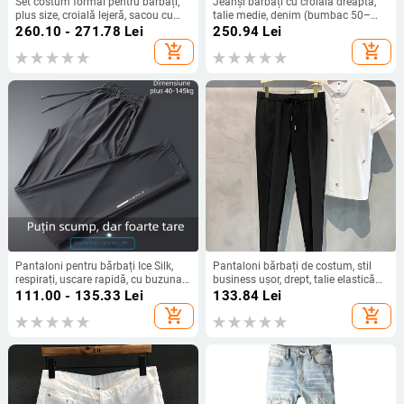
Set costum formal pentru bărbați,
Jeanși bărbați cu croială dreaptă,
plus size, croială lejeră, sacou cu
talie medie, denim (bumbac 50–
două nasturi, material poliester, fără
70%), aplicații
260.10 - 271.78
Lei
250.94
Lei
călcare, vară
add_shopping_cart
add_shopping_cart
Pantaloni pentru bărbați Ice Silk,
Pantaloni bărbați de costum, stil
respirați, uscare rapidă, cu buzunar
business ușor, drept, talie elastică
pe fermoar, talie medie, croială
cu șnur, 95% poliester
111.00 - 135.33
Lei
133.84
Lei
dreaptă
add_shopping_cart
add_shopping_cart