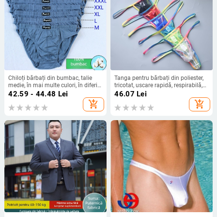
Chiloți bărbați din bumbac, talie
Tanga pentru bărbați din poliester,
medie, în mai multe culori, în diferite
tricotat, uscare rapidă, respirabilă,
mărimi
talie joasă
42.59 - 44.48
Lei
46.07
Lei
add_shopping_cart
add_shopping_cart