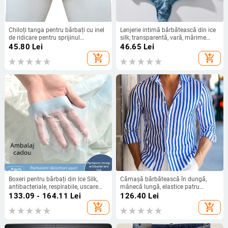
Chiloți tanga pentru bărbați cu inel
Lenjerie intimă bărbătească din ice
de ridicare pentru sprijinul
silk, transparentă, vară, mărime
testiculelor
mare
45.80
Lei
46.65
Lei
add_shopping_cart
add_shopping_cart
Boxeri pentru bărbați din Ice Silk,
Cămașă bărbătească în dungă,
antibacteriale, respirabile, uscare
mânecă lungă, elastice patru
rapidă, croială lejeră, în cutie cadou
direcții, imprimeu, pentru
133.09 - 164.11
Lei
126.40
Lei
primăvară-toamnă
add_shopping_cart
add_shopping_cart