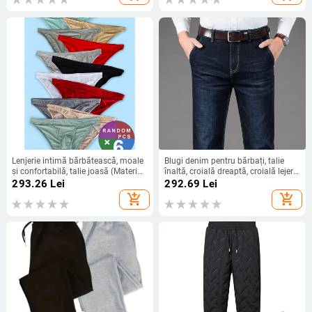
Lenjerie intimă bărbătească, moale
Blugi denim pentru bărbați, talie
și confortabilă, talie joasă (Material
înaltă, croială dreaptă, croială lejeră,
principal: acrilic; Nume material:
detalii la buzunare, finisaj de
293.26
Lei
292.69
Lei
Mitsubishi Meryl; Căptușeală:
spălare
add_shopping_cart
add_shopping_cart
Cotton Modal; Sezon: Primăvară)