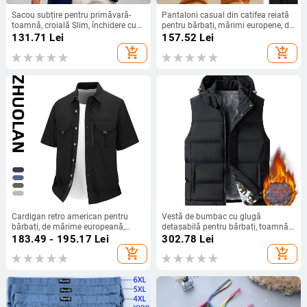
Sacou subțire pentru primăvară-
Pantaloni casual din catifea reiată
toamnă, croială Slim, închidere cu
pentru bărbați, mărimi europene, de
două nasturi, mâneci lungi, lungime
marcă europeană și americană,
131.71
Lei
157.52
Lei
normală, culoare solidă, buzunare
pantaloni drepți casual retro, de
add_shopping_cart
add_shopping_cart
cu patch, tiv rotunjit, amestec
generație în generație
poliester
Cardigan retro american pentru
Vestă de bumbac cu glugă
bărbați, de mărime europeană,
detașabilă pentru bărbați, toamnă
transfrontalieră, plus mărime mare,
și iarnă, cu puf, vestă de sport din
183.49 - 195.17
Lei
302.78
Lei
de vară, la modă grasă, pentru
bumbac, catifea de miel, vestă,
add_shopping_cart
add_shopping_cart
adolescenți
jachetă de protecție la frig,
îngroșare