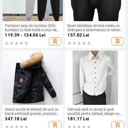
Pantaloni largi din bumbac (95%
Boxer bărbătesc de talie medie, cu
bumbac) cu talie înaltă și șnur de
strângere a abdomenului și ridicare
reglare
a fesierilor | Poliester 90–95% |
119.39 - 124.06
Lei
157.82
Lei
Culoare solidă
add_shopping_cart
add_shopping_cart
Geacă scurtă de bărbați din puf, cu
Cămașă albă cu dungi și gulă
blană artificială groasă, umplutură
ascuțită pentru bărbați, design nou,
din puf de rață alb, 86–90% cașmir,
potrivită pentru muncă, deplasări și
347.18
Lei
181.17
Lei
respirabilă, impermeabilă,
purtare casual, mânecă lungă, top
add_shopping_cart
add_shopping_cart
rezistentă la frig
versatil pentru stratificare