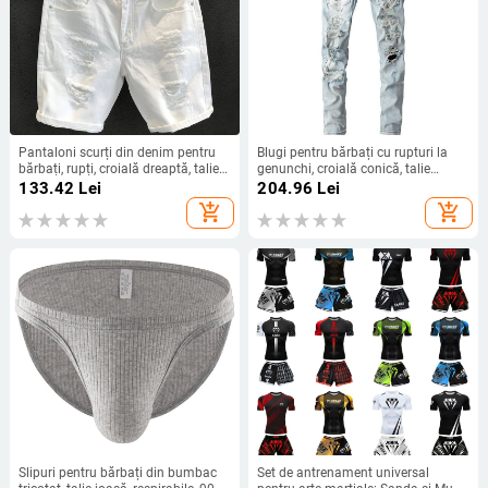
Pantaloni scurți din denim pentru
Blugi pentru bărbați cu rupturi la
bărbați, rupți, croială dreaptă, talie
genunchi, croială conică, talie
medie, 70% bumbac, spălați
medie, închidere cu nasturi, denim
133.42
Lei
204.96
Lei
din bumbac
add_shopping_cart
add_shopping_cart
Slipuri pentru bărbați din bumbac
Set de antrenament universal