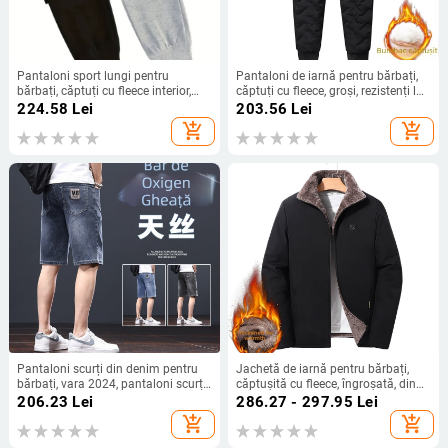
Pantaloni sport lungi pentru
Pantaloni de iarnă pentru bărbați,
bărbați, căptuți cu fleece interior,
căptuți cu fleece, groși, rezistenți la
talie medie, croială strânsă, picior
vânt, casual sport (Umplutură:
224.58
Lei
203.56
Lei
drept slim
mătase-pamuk; Țesătură
add_shopping_cart
add_shopping_cart
principală: poliester; Țesătură:
amestec bumbac-poliester; Talie:
joasă; Stil: mișcare)
Pantaloni scurți din denim pentru
Jachetă de iarnă pentru bărbați,
bărbați, vara 2024, pantaloni scurți
căptușită cu fleece, îngroșată, din
subțiri, drepți, vrac, la modă, casual,
fleece de miel, extrem de rece și
206.23
Lei
286.27 - 297.95
Lei
elastici, cu cinci puncte, lungime
caldă, pentru tați de vârstă mijlocie
add_shopping_cart
add_shopping_cart
medie
și vârstnici, de dimensiuni mari din
bumbac