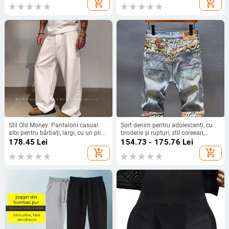
add_shopping_cart
add_shopping_cart
negru pentru bărbați
Stil Old Money: Pantaloni casual
Șort denim pentru adolescenți, cu
albi pentru bărbați, largi, cu un pliu
broderie și rupturi, stil coreean,
simplu, croială dreaptă, poliester
croială slim, micro-elastic, vară
178.45
Lei
154.73 - 175.76
Lei
add_shopping_cart
add_shopping_cart