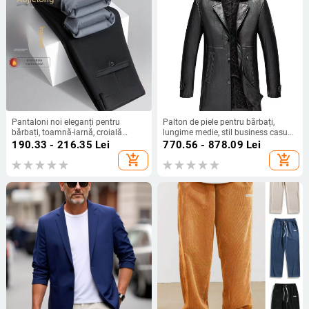
Pantaloni noi eleganți pentru
Palton de piele pentru bărbați,
bărbați, toamnă-iarnă, croială
lungime medie, stil business casual,
dreaptă lejeră, stil business casual,
căptușit cu fleece pentru toamnă și
190.33 - 216.35
Lei
770.56 - 878.09
Lei
fără călcare, cu înaltă elasticitate,
iarnă, jachetă din piele cu guler
add_shopping_cart
add_shopping_cart
lungi.
sacou