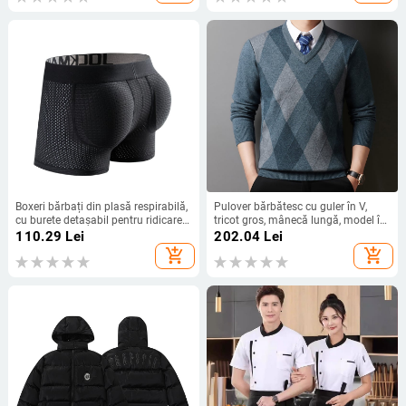
Boxeri bărbați din plasă respirabilă,
Pulover bărbătesc cu guler în V,
cu burete detașabil pentru ridicarea
tricot gros, mânecă lungă, model în
feselor
carouri
110.29
Lei
202.04
Lei
add_shopping_cart
add_shopping_cart