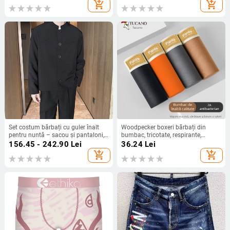
add_shopping_cart
add_shopping_cart
Set costum bărbați cu guler înalt
Woodpecker boxeri bărbați din
pentru nuntă – sacou și pantaloni,
bumbac, tricotate, respirante,
închidere cu un nasture, croială
antibacteriene, talie medie, model
156.45 - 242.90
Lei
36.24
Lei
slim, poliester 96%
solid
add_shopping_cart
add_shopping_cart