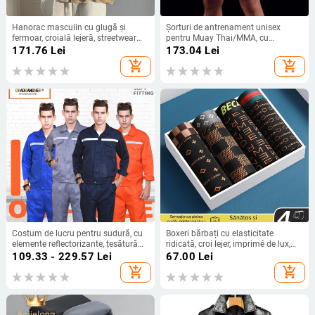
Hanorac masculin cu glugă și
Șorturi de antrenament unisex
fermoar, croială lejeră, streetwear
pentru Muay Thai/MMA, cu
primăvară-toamnă
panglică, 100% poliester
171.76
Lei
173.04
Lei
add_shopping_cart
add_shopping_cart
Costum de lucru pentru sudură, cu
Boxeri bărbați cu elasticitate
elemente reflectorizante, țesătură
ridicată, croi lejer, imprimé de lux,
bumbac-poliester, potrivit pentru
respirabili și prietenoși cu pielea,
109.33 - 229.57
Lei
67.00
Lei
fabrică, pentru toate cele patru
talie medie, model geometric
add_shopping_cart
add_shopping_cart
anotimpuri