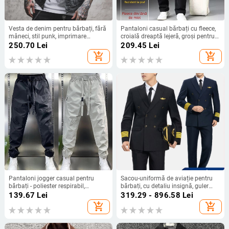
Vesta de denim pentru bărbați, fără
Pantaloni casual bărbați cu fleece,
mâneci, stil punk, imprimare
croială dreaptă lejeră, groși pentru
digitală, unicoloră, 60–70%
toamnă și iarnă
250.70
Lei
209.45
Lei
bumbac
add_shopping_cart
add_shopping_cart
Pantaloni jogger casual pentru
Sacou-uniformă de aviație pentru
bărbați - poliester respirabil,
bărbați, cu detaliu insignă, guler
imprimeu Jacquard cu litere, talie
barge, nasturi în două rânduri,
139.67
Lei
319.29 - 896.58
Lei
medie, lungime cropped, manșete
căptușeală sudată, fără călcare
add_shopping_cart
add_shopping_cart
strâmte