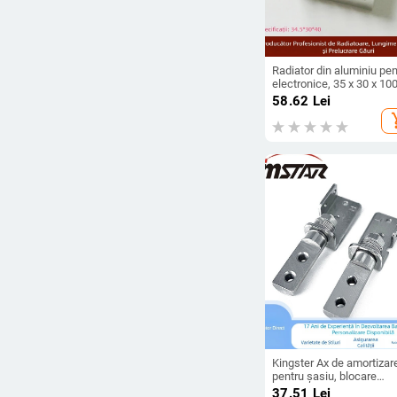
Radiator din aluminiu pen
electronice, 35 x 30 x 10
mm, pentru PCB și tranzis
58.62
Lei
de putere, profil din alum
add_s
Kingster Ax de amortizar
pentru șasiu, blocare
automată 0°/180° și rotaț
37.51
Lei