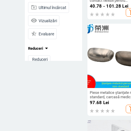
contact flexibil pentru
testare încărcare și ante
40.78 - 101.28
Lei
drive_folder_upload
Ultimul încărcat
conductivă – conector to
add_s
pin pogo pin
visibility
Vizualizări
star_half
Evaluare
arrow_drop_down
Reduceri
Reduceri
Toate produsele
Preț
-
Piese metalice ștanțate 
standard, carcasă medic
din aluminiu, radiator,
97.68
Lei
profiluri din aluminiu, pla
add_s
Ștergeți filtrele
cu nichel