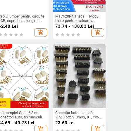
ablu jumper pentru circuite
MT7628NN Placă — Modul
CB, cupru tinat, lungime
Linux pentru evaluare a
totală 250 m
routerului AP wireless de
62.48
Lei
73.74 - 138.83
Lei
100 Mbps, Suportă
add_shopping_cart
add_shopping_cart
dezvoltare secundară
et complet Seria 6.3 de
Conector baterie dronă,
onectori auto, tip masculin
7P2.0 pitch, Brass, 9T, Yw-
i feminin, cu înveliș pentru
bc-2.0, Help Color
34.69 - 40.78
Lei
23.63
Lei
abluri
add_shopping_cart
add_shopping_cart