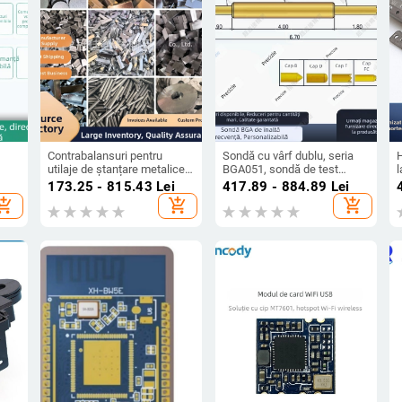
Contrabalansuri pentru
Sondă cu vârf dublu, seria
utilaje de ștanțare metalice:
BGA051, sondă de test
oare
disc rotund din fier 6x6 și
pentru cip, contact cu arc,
ș
173.25 - 815.43
Lei
417.89 - 884.89
Lei
umb
bloc din fier pătrat 20x20
sondă semiconductoră,
hopping_cart
add_shopping_cart
add_shopping_cart
pentru baza de lampă
sondă de înaltă frecvență