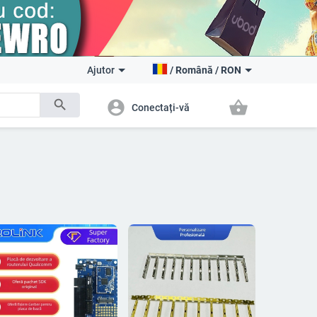
Ajutor
/
Română
/
RON
search
account_circle
shopping_basket
Conectați-vă