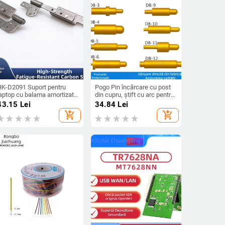
HK-D2091 Suport pentru
Pogo Pin încărcare cu post
laptop cu balama amortizată
din cupru, știft cu arc pentru
i ax de cuplu reglabil
LED și contacte de sondă
43.15
Lei
34.84
Lei
add_shopping_cart
add_shopping_cart