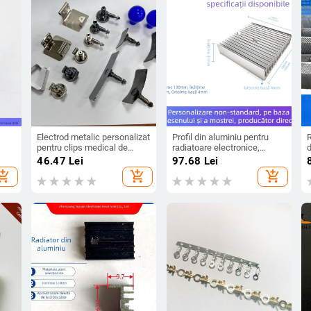
Electrod metalic personalizat
Profil din aluminiu pentru
R
pentru clips medical de
radiatoare electronice,
d
membru, adulți,
dimensiuni personalizate
c
46.47
Lei
97.68
Lei
multifuncțional, cu bilă de
s
hopping_cart
add_shopping_cart
add_shopping_cart
tor
aspirație, placat cu clorură
de
de argint AgCl
uni