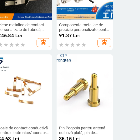
Piese metalice de contact
Componente metalice de
ersonalizate de fabrică,
precizie personalizate pentru
entru polul pozitiv și polul
prelucrare CNC cu cinci și
246.84
Lei
91.37
Lei
egativ, piese de conectare
șase axe, din oțel inoxidabil
add_shopping_cart
add_shopping_cart
entru jucării electronice,
ontacte pentru baterii cu
uton din oțel inoxidabil
Foaie de contact conductivă
Pin Pogopin pentru antenă
entru electronice/accesorii
cu bază plată, pin de
de baterie, Model YJ772 —
încărcare și sondă
34.63
Lei
35.15
Lei