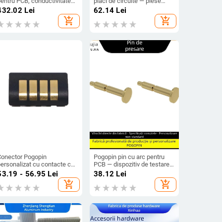
entru PCB, conductivitate
plăci de circuite — piese
naltă, sudură prin spot
metalice ștanțate
432.02
Lei
62.14
Lei
ușoară, piese de contact
add_shopping_cart
add_shopping_cart
metalice stampate
Conector Pogopin
Pogopin pin cu arc pentru
personalizat cu contacte cu
PCB — dispozitiv de testare
ripioare, suport pentru
industrial, sonde
53.19 - 56.95
Lei
38.12
Lei
aterie și încărcător pentru
conductoare din oțel
add_shopping_cart
add_shopping_cart
rototipuri
inoxidabil