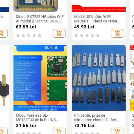
to
Modul BK7258 HGchips WiFi
Modul USB către WiFi
C
AI modul (HGchips; BK7258;
MT7601 – Placă de rețea
P
Modul WiFi; AI; Compatibil
wireless; Interfață USB;
63.59
Lei
49.93
Lei
cu Espressif)
Aplicații: DVR auto, set-top
hopping_cart
add_shopping_cart
add_shopping_cart
box, laptop, dispozitiv de
publicitate; Brand Xinkaida
Modul wireless BL-
Pin pentru priză de
S
M8188FU3 de la B-LINK,
alimentare electrică - fier
c
chipset RTL8188FTV,
nichelat; strat de cupru după
ș
31.56
Lei
73.15
Lei
conector IPEX, destinat
nichel pentru conductivitate
c
hopping_cart
add_shopping_cart
add_shopping_cart
pentru Set-Top Box
îmbunătățită; Model: