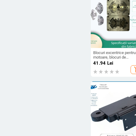
Blocuri excentrice pentru
motoare, blocuri de
contrabalans pentru mot
41.94
Lei
cu vibrații, blocuri din pl
add_s
pentru micro motoare