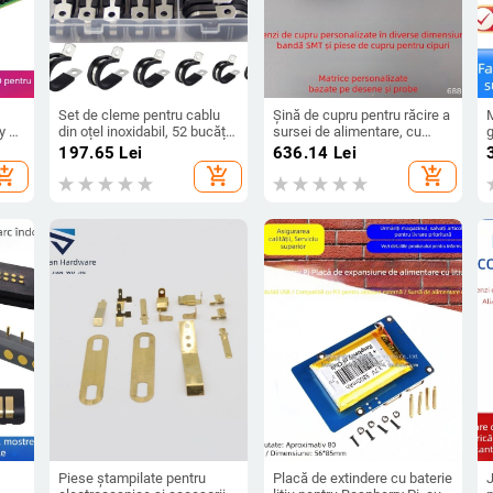
Set de cleme pentru cablu
Șină de cupru pentru răcire a
y Pi
din oțel inoxidabil, 52 bucăți,
sursei de alimentare, cu
g
cu tampoane din cauciuc,
radiator, placă SMT de lipire
197.65
Lei
636.14
Lei
i
marca HM
și bandă conductivă –
hopping_cart
add_shopping_cart
add_shopping_cart
ă IP
Fuying Hardware
Piese ștampilate pentru
Placă de extindere cu baterie