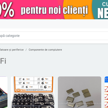
latoare și periferice
Componente de compiutere
Fi