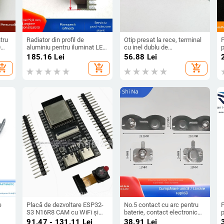
tru
Radiator din profil de
Otip presat la rece, terminal
0
aluminiu pentru iluminat LED
cu inel dublu de
p
tori
stradal, modul de răcire
împământare pentru placă
p
185.16
Lei
56.88
Lei
iniu
electronică
de baterie, cu gaură rotundă,
n
hopping_cart
add_shopping_cart
add_shopping_cart
trei pini, pini conductivi
p
pătrați din cupru, OT-tip
c
crimpt, aranjament orizontal
b
și vertical
e
Placă de dezvoltare ESP32-
No.5 contact cu arc pentru
S3 N16R8 CAM cu WiFi și
baterie, contact electronic
p
ie
Bluetooth, cameră
pentru baterie, contact
91.47 - 131.11
Lei
38.91
Lei