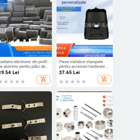
adiator electronic din profil
Piese metalice stampate
e aluminiu pentru plăci de
pentru accesorii hardware și
ircuite și controlere în stare
catarame pentru
89.54
Lei
37.65
Lei
olidă
echipamente audio
add_shopping_cart
add_shopping_cart