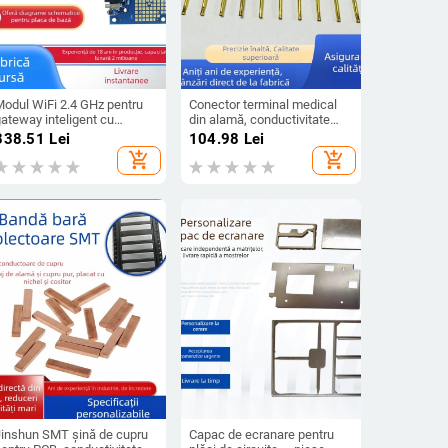
Modul WiFi 2.4 GHz pentru
Conector terminal medical
ateway inteligent cu
din alamă, conductivitate
Qualcomm QCA9531
înaltă, etanș la apă, marcă
338.51
Lei
104.98
Lei
OPENWRT – placă de
HS, mărci private permise
add_shopping_cart
add_shopping_cart
dezvoltare
Jinshun SMT șină de cupru
Capac de ecranare pentru