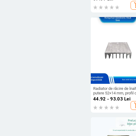
360°, cu cuplă reglabilă
add_s
Radiator de răcire de înal
putere 52×14 mm, profil 
aluminiu, pentru amplific
44.92 - 93.03
Lei
de putere solid-state, ali
add_s
aluminiu 6063