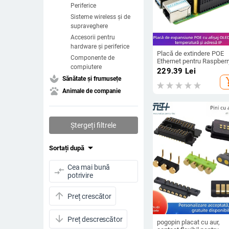
Periferice
Sisteme wireless și de
supraveghere
Accesorii pentru
hardware și periferice
Placă de extindere POE
Componente de
Ethernet pentru Raspberr
compiutere
4B/3B+ cu afișaj OLED în
229.39
Lei
timp real al temperaturii ș
spa
Sănătate și frumusețe
add_s
extensie IO pentru adres
pets
Animale de companie
Ștergeți filtrele
arrow_drop_down
Sortați după
Cea mai bună
compare_arrows
potrivire
arrow_upward
Preț crescător
arrow_downward
Preț descrescător
pogopin placat cu aur,