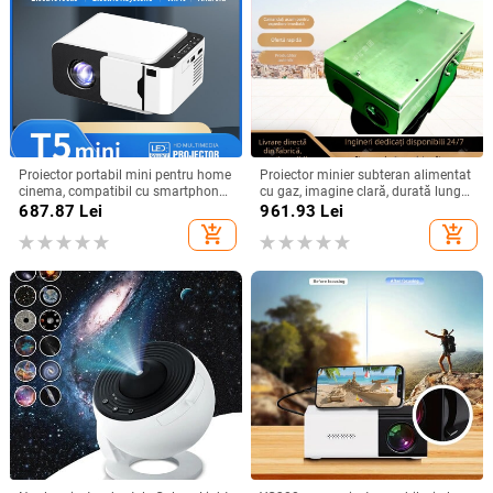
Proiector portabil mini pentru home
Proiector minier subteran alimentat
cinema, compatibil cu smartphone,
cu gaz, imagine clară, durată lungă
rezoluție HD, model T5mini Android
a bateriei și construcție durabilă
687.87
Lei
961.93
Lei
versiune
add_shopping_cart
add_shopping_cart