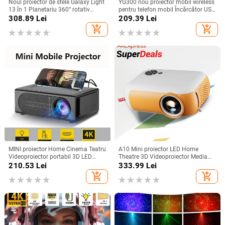
Noul proiector de stele Galaxy Light
YG300 nou proiector mobil wireless
13 în 1 Planetariu 360° rotativ
pentru telefon mobil Încărcător USB
Aurora Lampă de noapte pentru
putere acasă dormitor portabil
308.89
Lei
209.39
Lei
dormitor Cer înstelat Copii Cadou
home theater, utilizare în aer liber, în
add_shopping_cart
add_shopping_cart
pentru adulți
interior
MINI proiector Home Cinema Teatru
A10 Mini proiector LED Home
Videoproiector portabil 3D LED
Theatre 3D Videoproiector Media
Videoproiector pentru jocuri Laser
Player Copii Cinema Cadou
210.53
Lei
333.99
Lei
Beamer 4K 1080P Via HD Port
Compatibil USB Smart TV BOX
add_shopping_cart
add_shopping_cart
Smart TV BOX
1080P Film HD