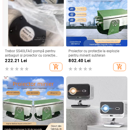
Trebor SS40LFAO pompă pentru
Proiector cu protecție la explozie
airbaguri și proiector cu corecție
pentru minerit subteran
inteligentă
222.21
Lei
802.40
Lei
add_shopping_cart
add_shopping_cart