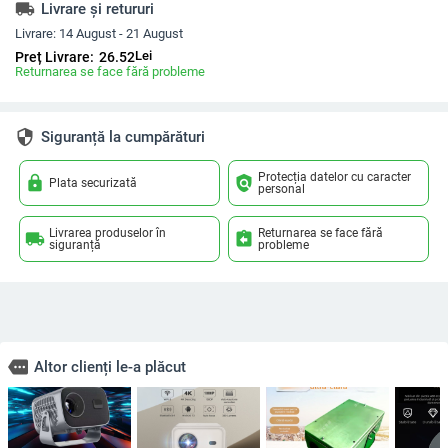
local_shipping
Livrare și retururi
Livrare:
14 August - 21 August
Lei
Preț Livrare:
26.52
Returnarea se face fără probleme
security
Siguranță la cumpărături
Protecția datelor cu caracter
lock
policy
Plata securizată
personal
Livrarea produselor în
Returnarea se face fără
local_shipping
assignment_return
siguranță
probleme
more
Altor clienți le-a plăcut