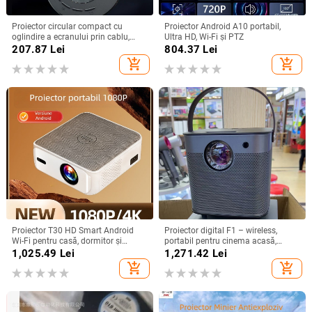
Proiector circular compact cu
Proiector Android A10 portabil,
oglindire a ecranului prin cablu,
Ultra HD, Wi-Fi și PTZ
compatibil Android și iPhone,
207.87
Lei
804.37
Lei
redare MP4 prin USB, 1080p
add_shopping_cart
add_shopping_cart
Proiector T30 HD Smart Android
Proiector digital F1 – wireless,
Wi-Fi pentru casă, dormitor și
portabil pentru cinema acasă,
cinema de familie
rezoluție 720P, modul de proiecție:
1,025.49
Lei
1,271.42
Lei
toate, greutate 1,58 kg
add_shopping_cart
add_shopping_cart