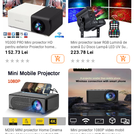
YG300 PRO Mini proiector HD
Mini proiector laser RGB Lumină de
pentru exterior Proiector home
scenă DJ Disco Lampă LED UV Sun
theater Mini proiector portabil
Strobe Efect de scenă Nunta
152.73
Lei
223.78
Lei
YG300 LED pentru copii Proiect
Crăciun Petrecere de vacanță
add_shopping_cart
add_shopping_cart
video mobil
M200 MINI proiector Home Cinema
Mini proiector 1080P video mobil