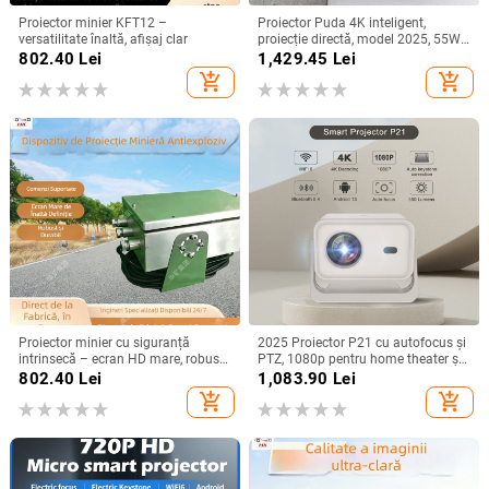
Proiector minier KFT12 –
Proiector Puda 4K inteligent,
versatilitate înaltă, afișaj clar
proiecție directă, model 2025, 55W,
Guangdong
802.40
Lei
1,429.45
Lei
add_shopping_cart
add_shopping_cart
Proiector minier cu siguranță
2025 Proiector P21 cu autofocus și
intrinsecă – ecran HD mare, robust
PTZ, 1080p pentru home theater și
și durabil
birou
802.40
Lei
1,083.90
Lei
add_shopping_cart
add_shopping_cart