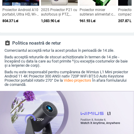
Proiector Android A10
2025 Proiector P21 cu
Proiector minier
Proiector 
portabil, Ultra HD, Wi-
autofocus și PTZ,
subteran alimentat cu
compact c
Fi și PTZ
1080p pentru home
gaz, imagine clară,
a ecranulu
804.37
Lei
1,083.90
Lei
961.93
Lei
207.87
Le
theater și birou
durată lungă a bateriei
compatibi
și construcție durabilă
iPhone, r
prin USB,
assignment_return
Politica noastră de retur
Comerciantul acceptă retur la acest produs în perioadă de 14 zile.
Badu acceptă retururile de stocuri achiziționate în termen de 14 zile -
începând cu data la care au fost primite *(cu excepția costumelor de baie
și a lenjeriei de corp).
Badu nu este responsabil pentru cumpărarea de Wimius L1 Mini proiector
Android 11 4K Proiector 300 ANSI nativ 720P WiFi BT5.0 Auto Keystone
Proiector portabil rotativ 270° De la
Video projectors
În afara formularului
de comandă.