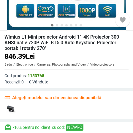
favorite
Wimius L1 Mini proiector Android 11 4K Proiector 300
ANSI nativ 720P WiFi BT5.0 Auto Keystone Proiector
portabil rotativ 270°
846.39
Lei
Badu
Electronice
Cameras, Photography and Video
Video projectors
Cod produs:
1153768
Recenzii:
0
|
0
Vândute
straighten
Alegeți modelul sau dimensiunea disponibilă
redeem
NEWRO
-10% pentru noi clienți cu cod: